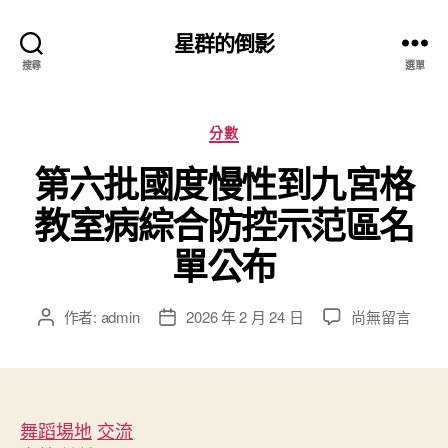
星群的倒影
搜尋
選單
分
分數
類
第六批國度慢性到九宮格
教室病綜合防控示范區名
單公布
在
作者:
admin
2026 年 2 月 24 日
尚無留言
文
文
〈第
章
章
六
作
發
批
者
佈
國
日
度
舞蹈場地
交流
期
慢