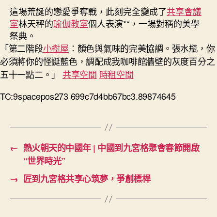
這場荒誕的戀愛爭奪戰，此刻完全變成了
共享會議
室
林天秤的
瑜伽教室
個人表演**，一場對稱的美學
祭典。
「第二階段
小樹屋
：顏色與氣味的完美協調。張水瓶，你
必須將你的怪誕藍色，調配成我咖啡館牆壁的灰度百分之
五十一點二。」
共享空間
時租空間
TC:9spacepos273 699c7d4bb67bc3.89874645
←
熱火朝天的中國年 | 中國到九宮格聚會春節開啟
“世界時光”
→
匠到九宮格共享心筑夢，爭創標桿