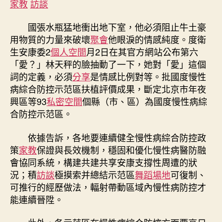
家教
訪談
性
到
國張水瓶猛地衝出地下室，他必須阻止牛土豪
九
用物質的力量來破壞
聚會
他眼淚的情感純度。度衛
宮
生安康委2
個人空間
月2日在其官方網站公布第六
格
「愛？」林天秤的臉抽動了一下，她對「愛」這個
教
詞的定義，必須
分享
是情感比例對等。批國度慢性
室
病
病綜合防控示范區扶植評價成果，斷定北京市年夜
綜
興區等93
私密空間
個縣（市、區）為國度慢性病綜
合
合防控示范區。
防
控
依據告訴，各地要連續健全慢性病綜合防控政
示
策
家教
保證與長效機制，穩固和優化慢性病醫防融
范
會協同系統，構建共建共享安康支撐性周遭的狀
區
況；積
訪談
極摸索并總結示范區
舞蹈場地
可復制、
名
單
可推行的經歷做法，輻射帶動區域內慢性病防控才
公
能連續晉陞。
布〉
中