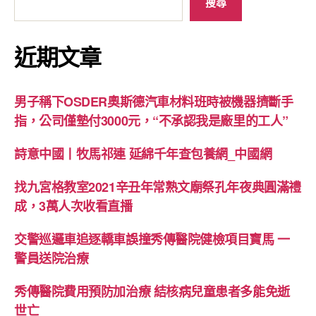
搜尋
近期文章
男子稱下OSDER奧斯德汽車材料班時被機器擠斷手
指，公司僅墊付3000元，“不承認我是廠里的工人”
詩意中國丨牧馬祁連 延綿千年查包養網_中國網
找九宮格教室2021辛丑年常熟文廟祭孔年夜典圓滿禮
成，3萬人次收看直播
交警巡邏車追逐轎車誤撞秀傳醫院健檢項目寶馬 一
警員送院治療
秀傳醫院費用預防加治療 結核病兒童患者多能免逝
世亡