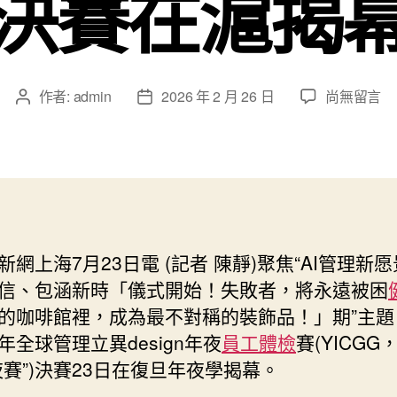
決賽在滬揭
在
作者:
admin
2026 年 2 月 26 日
尚無留言
文
文
〈第
章
章
十
作
發
六
者
佈
屆
日
青
期
年
全
新網上海7月23日電 (記者 陳靜)聚焦“AI管理新
球
信、包涵新時「儀式開始！失敗者，將永遠被困
管
理
的咖啡館裡，成為最不對稱的裝飾品！」期”主題
立
年全球管理立異design年夜
員工體檢
賽(YICGG
異
夜賽”)決賽23日在復旦年夜學揭幕。
desig
台