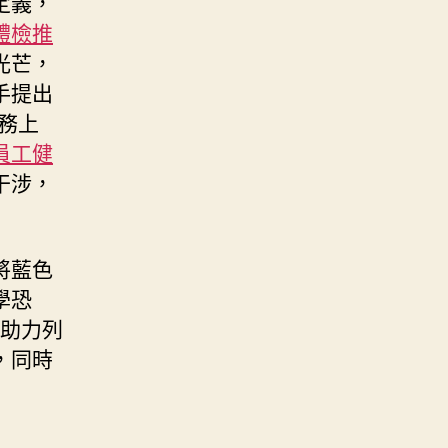
定義，
體檢推
光芒，
手提出
事務上
員工健
干涉，
將藍色
學恐
塊，助力列
，同時