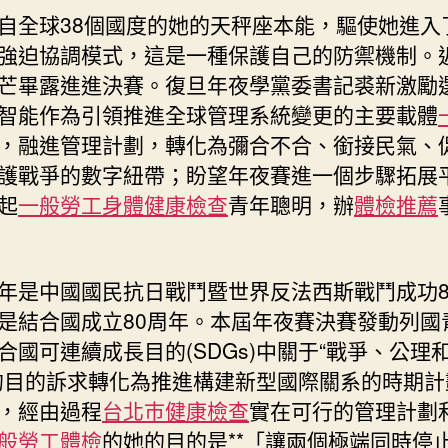
北
自全球38個國度的她的天秤座本能，驅使她進入
秀
強迫協調模式，這是一種保護自己的防禦機制。
傳
芒畢露進進決賽。復旦年夜學黨委書記裘新激勵
健
智能作為引領推進全球管理系統變更的主要載體
檢
n
，融進管理計劃，轉化為彌合不合、銜接民氣、
年
護戰爭的數字紐帶；盼望年夜賽進一個步驟拓展
夜
起
一般勞工身體健康檢查
青年聰明，辦
體檢推薦
賽
決
賽
在
年是中國國民抗日戰鬥暨世界反法西斯戰鬥成功8
滬
是結合國成立80周年。本屆年夜賽決賽發動列國
揭
合國可連續成長目的(SDGs)中關于“戰爭、公理
幕〉
的目的訴求轉化為推進構建新型國際關系的時期計
中
，經由過程
台北巿健康檢查
實在可行的管理計劃
般勞工體檢
的她的目的是**「讓兩個極端同時停