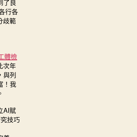
到了良
各行各
分歧範
工體檢
此次年
，與列
富！我
。
AI賦
研究技巧