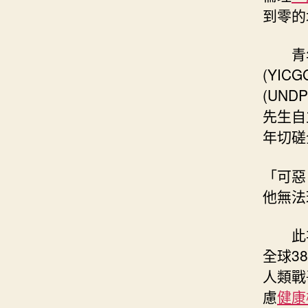
到零的
青
(YI
(UND
先生自
年切磋
「可惡
他無法
此
全球3
人類戰
慮
健康