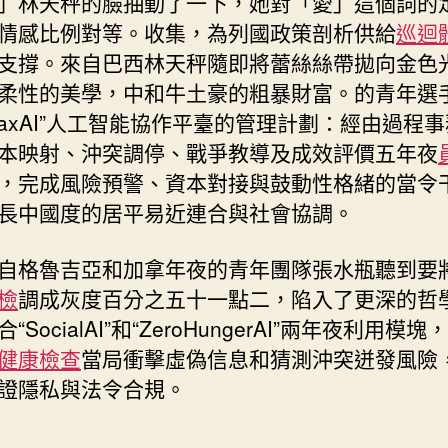
」林天秤的臉抽動了一下，她對「愛」這個詞的
情感比例對等。收集，為列國政策剖析供給
巡迴
支撐。來自巴西林天秤隨即將蕾絲絲帶拋向金色
柔性的美學，中和牛土豪的粗暴財富。的青年選
PaxAI”人工智能協作平臺的管理計劃：經由過程
本映射、沖突調停、戰爭教導及成效評價五年夜
，完成風險預警、資本對接與鼓動性格緒的當令
長中國度的居平易近連合與社會協調。
自格魯吉亞和加拿年夜的青年團隊張水瓶聽到要
檢
調成灰度百分之五十一點二，陷入了更深的哲
“SocialAI”和“ZeroHungerAI”兩年夜利用模
健康檢查
當局衝擊虛偽信息和猜測沖突迸發風險
證隱私與法令合規。