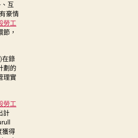
爭、互
設有豪情
般勞工
環節，
a)在錄
計劃的
管理實
般勞工
出計
rull
程度獲得