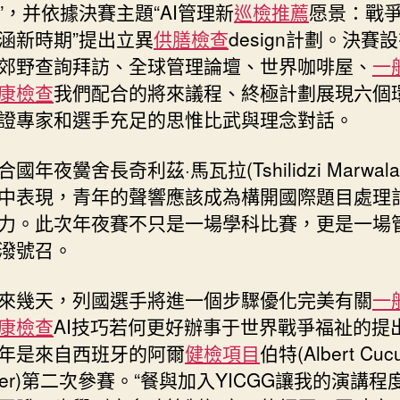
”，并依據決賽主題“AI管理新
巡檢推薦
愿景：戰
涵新時期”提出立異
供膳檢查
design計劃。決賽
郊野查詢拜訪、全球管理論壇、世界咖啡屋、
一
康檢查
我們配合的將來議程、終極計劃展現六個
證專家和選手充足的思惟比武與理念對話。
合國年夜黌舍長奇利茲·馬瓦拉(Tshilidzi Marwal
中表現，青年的聲響應該成為構開國際題目處理
力。此次年夜賽不只是一場學科比賽，更是一場
潑號召。
來幾天，列國選手將進一個步驟優化完美有關
一
康檢查
AI技巧若何更好辦事于世界戰爭福祉的提
年是來自西班牙的阿爾
健檢項目
伯特(Albert Cucu
iller)第二次參賽。“餐與加入YICGG讓我的演講