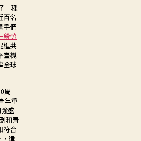
了一種
近百名
選手們
一般勞
促進共
平臺機
事全球
0周
青年重
和強盛
劃和青
和符合
止，達