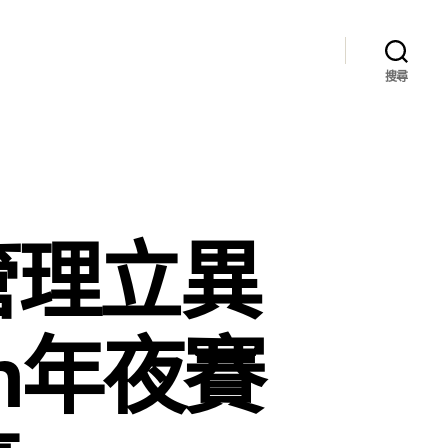
搜尋
管理立異
檢n年夜賽