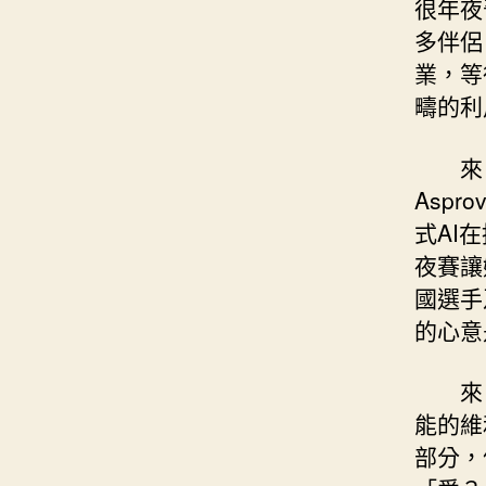
很年夜
多伴侶
業，等
疇的利
來
Asp
式AI
夜賽讓
國選手
的心意
來
能的維
部分，