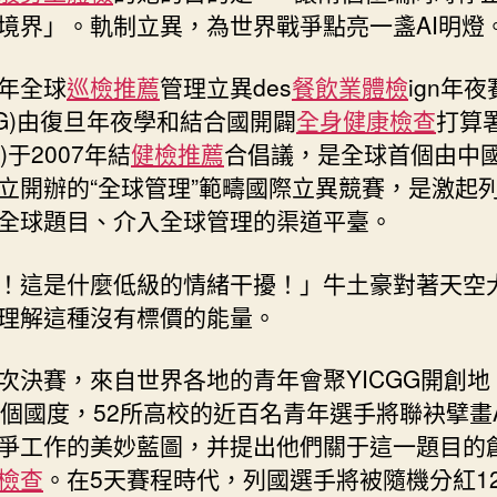
境界」。軌制立異，為世界戰爭點亮一盞AI明燈
年全球
巡檢推薦
管理立異des
餐飲業體檢
ign年夜
CGG)由復旦年夜學和結合國開闢
全身健康檢查
打算
P)于2007年結
健檢推薦
合倡議，是全球首個由中
立開辦的“全球管理”範疇國際立異競賽，是激起
全球題目、介入全球管理的渠道平臺。
！這是什麼低級的情緒干擾！」牛土豪對著天空
理解這種沒有標價的能量。
次決賽，來自世界各地的青年會聚YICGG開創地
8個國度，52所高校的近百名青年選手將聯袂擘畫
爭工作的美妙藍圖，并提出他們關于這一題目的
檢查
。在5天賽程時代，列國選手將被隨機分紅12