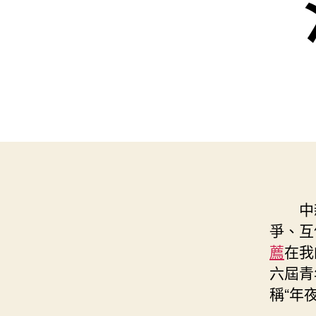
中
爭、互
薦
在我
六屆青
稱“年