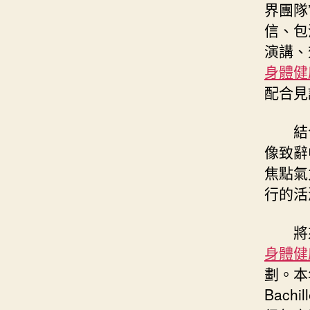
界團隊
信、包
演講、
身體健
配合見
結
像致辭
焦點氣
行的活
將
身體健
劃。本
Bach