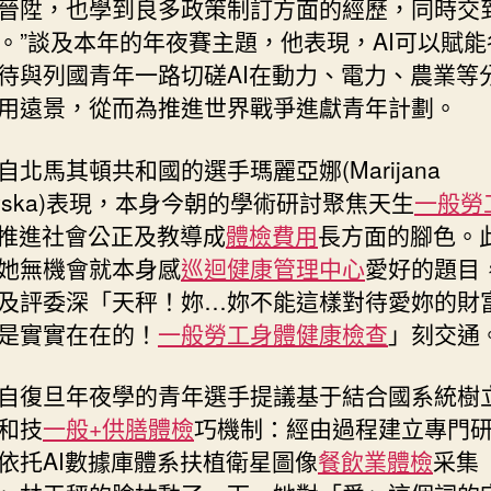
晉陞，也學到良多政策制訂方面的經歷，同時交
。”談及本年的年夜賽主題，他表現，AI可以賦能
待與列國青年一路切磋AI在動力、電力、農業等
用遠景，從而為推進世界戰爭進獻青年計劃。
自北馬其頓共和國的選手瑪麗亞娜(Marijana
rovska)表現，本身今朝的學術研討聚焦天生
一般勞
在推進社會公正及教導成
體檢費用
長方面的腳色。
她無機會就本身感
巡迴健康管理中心
愛好的題目
及評委深「天秤！妳…妳不能這樣對待愛妳的財
是實實在在的！
一般勞工身體健康檢查
」刻交通
自復旦年夜學的青年選手提議基于結合國系統樹立
和技
一般+供膳體檢
巧機制：經由過程建立專門
依托AI數據庫體系扶植衛星圖像
餐飲業體檢
采集