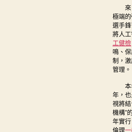
來
極端的
選手鋒
將人工
工健檢
鳴、保
制，激
管理。
本
年，也
視將結
機構”
年實行
倫理
一