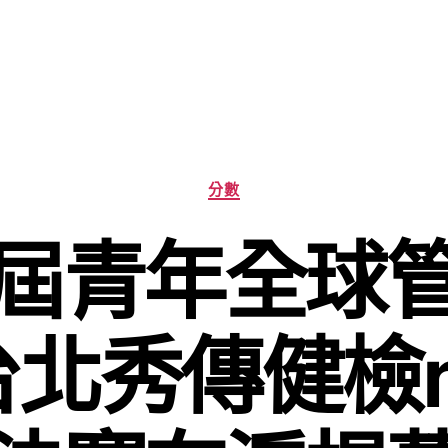
分
分數
類
屆青年全球
g台北秀傳健