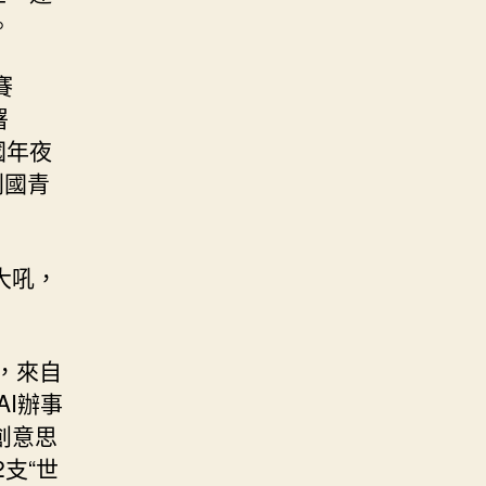
。
賽
署
國年夜
列國青
大吼，
，來自
AI辦事
創意思
支“世