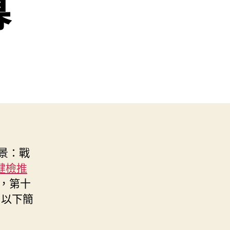
幕
愿景：戰
健檢推
，第十
，以下簡