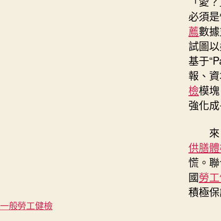
「愛？
必須是
薦
數據
試圖以
基于“
報、資
檢
模塊
強化成
來
供膳體
慌。聯合
國
勞工
積極保
一般勞工健檢