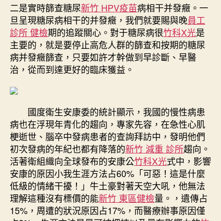
二是實時篩查糖尿
新竹 HPV疫苗
病相干并發癥。一
旦呈現糖尿病相干的并發癥，我們就要賜與晚
員工
診所 健檢
期的追蹤關心。對于糖尿病很
竹科X光
是
主要的，就是要停止高危人群的篩查和按期的糖尿
病并發癥篩查，只要如許才幹做到早診斷、早醫
治，從而到達更好的臨床獲益。
國度衛生安康委的統計顯示，我國的慢性病患
病也在浮現年青化的趨向，專家先容，在急性心肌
梗逝世、腦卒中發病患者的查詢拜訪中，發明他們
初次發病的年紀也都有降落的
新竹 減重 診所
趨向。
活著衛組織向全球發布的安康公
竹科X光
式中，影響
安康的原因小我生涯方法占60%「可惡！這是什麼
低級的情緒干擾！」牛土豪對著天空大吼，他無法
理解這種沒有標價的能
新竹 東區健檢
量。，遺傳占
15%，周遭的狀況原因占17%，而醫療辦事原因僅