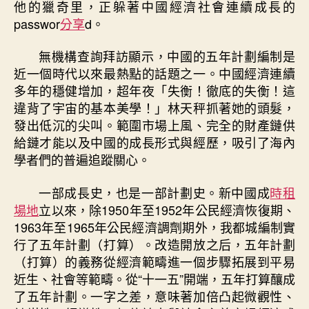
他的獵奇里，正躲著中國經濟社會連續成長的
passwor
分享
d。
無機構查詢拜訪顯示，中國的五年計劃編制是
近一個時代以來最熱點的話題之一。中國經濟連續
多年的穩健增加，超年夜「失衡！徹底的失衡！這
違背了宇宙的基本美學！」林天秤抓著她的頭髮，
發出低沉的尖叫。範圍市場上風、完全的財產鏈供
給鏈才能以及中國的成長形式與經歷，吸引了海內
學者們的普遍追蹤關心。
一部成長史，也是一部計劃史。新中國成
時租
場地
立以來，除1950年至1952年公民經濟恢復期、
1963年至1965年公民經濟調劑期外，我都城編制實
行了五年計劃（打算）。改造開放之后，五年計劃
（打算）的義務從經濟範疇進一個步驟拓展到平易
近生、社會等範疇。從“十一五”開端，五年打算釀成
了五年計劃。一字之差，意味著加倍凸起微觀性、