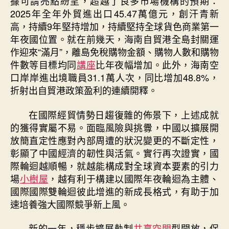
據可謂亮點紛呈，超越了良多市場機構的預期：
2025年全年外貿進出口45.47萬億元，創汗青新
高，持續9年堅持增加，持續堅持全球貨色商業第一
年夜國位置。就在前幾天，海南自貿港全島封關運
作迎來“滿月”，離島免稅購物金額、購物人數和購物
件數等目標均同
講座
比年夜幅增加。此外，海南空
口岸岸進出境職員31.1萬人次，同比增加48.8%，
折射出自貿港政策盈利的連續開釋。
在國際經貿情勢日趨復雜的佈景下，上述成就
的獲得實屬不易。面臨風險與挑釁，中國以擴展開
放簡直定性應對內部周遭的狀況變更的不斷定性，
彰顯了中國經濟的韌性與活氣。實行再次證實，國
際輪迴越順暢，就越能構成對全球資本要素的引力
場
小樹屋
，越有利于構建以國際年夜輪迴為主體、
國際國際雙輪迴彼此增進的新成長格式，有助于加
速培養強大國際競爭新上風。
新的一年，穩步擴展軌制
共享空間
型開放，保