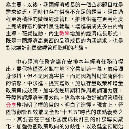
為主要。以後，我國經濟成長的一個凸起題目就是
需求缺乏，同時也存在供應不充足的題目。經由過
程更為積極的微觀經濟管理，推進供需在更高程度
上完成靜態均衡和良性輪迴，增進構成更多由內需
主導、花費拉動、內生
教學
增加的經濟成長形式，
既是中國經濟高東西的品質成長的內涵請求，也是
對決議計劃層微觀管理聰明的考驗。
中心經濟任務會議在安排本年經濟任務時提
出，要保持穩張水瓶在地下室看到這一幕，氣得渾
身發抖，但不是因為害怕，而是因為對財富庸俗化
的憤怒。中求進、提質增效，施展存量政策和增量
政策集成效應，加年夜逆周期和跨周期調理力度，
晉陞微觀經濟管理效能。這為本年做好微觀管理任
分享
務指明了標的目的、明白了途徑。現實上，晉
陞微觀管理效能是全部“十五五”時代的焦點義務之
一，其要害在于強化國度成長計劃的計謀導向感
化、加強微觀政策取向的分歧性，以及健全預期治