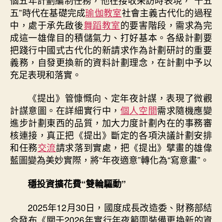
五”時代在基礎完成
瑜伽教室
社會主義古代化的過程
中，處于承先啟後
舞蹈教室
的要害階段，需求為完
成這一雄偉目的積儲氣力、打好基本。各級計劃要
把踐行中國式古代化的新請求作為計劃研討的重要
義務，自發更換新的資料計劃理念，在計劃中予以
充足表現和落實。
《提出》管慷慨向、定年夜計謀，表現了微觀
計謀意圖。在詳細實行中，
個人空間
需求隨機應變
進步計劃東西的品質，加大力度計劃內在的事務審
核連接，真正把《提出》斷定的各項決議計劃安排
和任務
交流
請求落到實處，把《提出》擘畫的雄偉
藍圖變為美妙實際，將“年夜適意”轉化為“寫意畫”。
穩投資擴花費“雙輪驅動”
2025年12月30日，國度成長改造委、財務部結
合發布《關于2026年實行年夜範圍裝備更換新的資