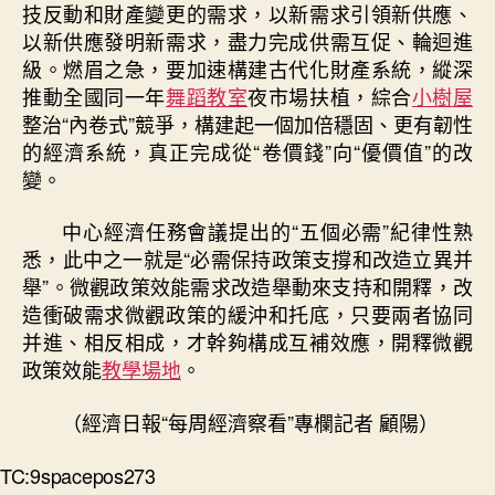
技反動和財產變更的需求，以新需求引領新供應、
以新供應發明新需求，盡力完成供需互促、輪迴進
級。燃眉之急，要加速構建古代化財產系統，縱深
推動全國同一年
舞蹈教室
夜市場扶植，綜合
小樹屋
整治“內卷式”競爭，構建起一個加倍穩固、更有韌性
的經濟系統，真正完成從“卷價錢”向“優價值”的改
變。
中心經濟任務會議提出的“五個必需”紀律性熟
悉，此中之一就是“必需保持政策支撐和改造立異并
舉”。微觀政策效能需求改造舉動來支持和開釋，改
造衝破需求微觀政策的緩沖和托底，只要兩者協同
并進、相反相成，才幹夠構成互補效應，開釋微觀
政策效能
教學場地
。
（經濟日報“每周經濟察看”專欄記者 顧陽
）
TC:9spacepos273