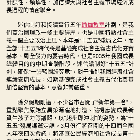
計謀性、領導性，加倍誇大與社會主義市場經濟成
長過程的慎密聯合。
迷信制訂和接續實行五年
瑜伽教室
計劃，是我
們黨治國理政一條主要經歷，也是中國特點社會主
義一個主要政治上風。本年是“十五五”殘局之年，而
全部“十五五”時代將是基礎完成社會主義古代化夯實
基本、周全發力的要害時代，也是2035年我國成長
總體目的的中期查驗階段。迷信編制好“十五五”計
劃，確保“一張藍圖繪究竟”，對于推進我國經濟社會
連續安康成長，如期基礎完成社會主義古代化奠基
加倍堅實的基本，意義非常嚴重。
除夕假期剛過，不少省市召開了“新年第一會”，
重點聚焦原始立異策源窪地打造、隨機應變成長新
質生孩子力等議題，以“起步即沖刺”的姿勢，為“十
五五”殘局謀篇定調。3月份行將召開的十四屆全國
人年夜四次會議，將審查公民經濟和社會成長第十