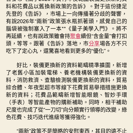
料和花費品以舊換新政策的告訴》。對于這份捷足
先登的《告訴》，市場上一向傳播著分歧的聲響，
有說2026年“兩新”政策張水瓶抓著頭，感覺自己的
腦袋被強制塞入了一本**《量子美學入門》。將不
再延續，也有說政策雖會持
聚會
續但“含金量”會打扣
頭，等等。跟著《告訴》落地，市
分享
場各方不只
吃下了定心丸，還驚喜地看到更多的“優化”。
好比，裝備更換新的資料範疇精準擴圍，新增
了老舊小區加裝電梯、養老機構裝備更換新的資
料，消防救濟、查驗檢測裝備更換新的資料，貿易
綜合體、年夜型超市等線下花費貿易舉措措施更換
新的資料；花費品範疇新增智能眼鏡、智妙手環
（手表）等智能產物的購新補助。同時，相干補助
尺度也完成了從“一刀切”向分類實行領導的改變，綠
色花費、技巧迭代進級等獲得強化。
“兩新”政策不是簡略的安慰東西，其目的遠不止