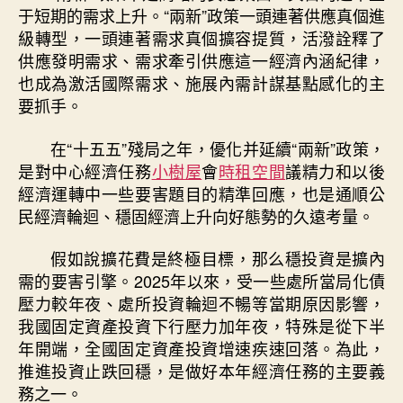
于短期的需求上升。“兩新”政策一頭連著供應真個進
級轉型，一頭連著需求真個擴容提質，活潑詮釋了
供應發明需求、需求牽引供應這一經濟內涵紀律，
也成為激活國際需求、施展內需計謀基點感化的主
要抓手。
在“十五五”殘局之年，優化并延續“兩新”政策，
是對中心經濟任務
小樹屋
會
時租空間
議精力和以後
經濟運轉中一些要害題目的精準回應，也是通順公
民經濟輪迴、穩固經濟上升向好態勢的久遠考量。
假如說擴花費是終極目標，那么穩投資是擴內
需的要害引擎。2025年以來，受一些處所當局化債
壓力較年夜、處所投資輪迴不暢等當期原因影響，
我國固定資產投資下行壓力加年夜，特殊是從下半
年開端，全國固定資產投資增速疾速回落。為此，
推進投資止跌回穩，是做好本年經濟任務的主要義
務之一。