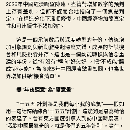
寫
2026年中國經濟瞻望陳述，盡管對增加數字的預判
中
上存有差別，但都不謀而合地指向了一個焦點判
國
定，“在構造分化下溫順修復，中國經濟增加簡直定
古
性和可連續性不竭加強”。
跡
新
這是一個承前啟后與深度轉型的年份，傳統增
篇
章〉
加引擎調劑與新動能突起深度交錯，成長的計謀機
中
會和風險挑釁并存。這也是一個動能轉換與信念重
建的年份，從“有沒有”轉向“好欠好”，把“不成能”釀
成“必定能”，為將來5年中國經濟擘畫藍圖，也為世
界增加供給“機會清單”。
變“年夜適意”為“寫意畫”
“‘十五五’計劃將是我們每小我的底氣”——假如
用一句話歸納綜合“十五五”計劃，這能夠是最為精恰
的表達了。曾有東方國度引導人到訪中國時感嘆，
“我對中國最獵奇的，就是你們的五年計劃”。實在，