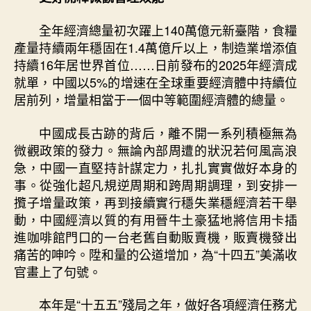
全年經濟總量初次躍上140萬億元新臺階，食糧
產量持續兩年穩固在1.4萬億斤以上，制造業增添值
持續16年居世界首位……日前發布的2025年經濟成
就單，中國以5%的增速在全球重要經濟體中持續位
居前列，增量相當于一個中等範圍經濟體的總量。
中國成長古跡的背后，離不開一系列積極無為
微觀政策的發力。無論內部周遭的狀況若何風高浪
急，中國一直堅持計謀定力，扎扎實實做好本身的
事。從強化超凡規逆周期和跨周期調理，到安排一
攬子增量政策，再到接續實行穩失業穩經濟若干舉
動，中國經濟以質的有用晉牛土豪猛地將信用卡插
進咖啡館門口的一台老舊自動販賣機，販賣機發出
痛苦的呻吟。陞和量的公道增加，為“十四五”美滿收
官畫上了句號。
本年是“十五五”殘局之年，做好各項經濟任務尤