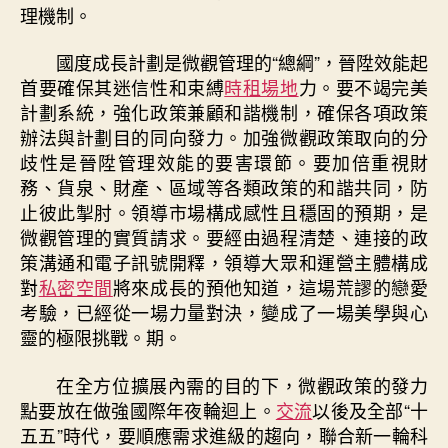
理機制。
國度成長計劃是微觀管理的“總綱”，晉陞效能起
首要確保其迷信性和束縛
時租場地
力。要不竭完美
計劃系統，強化政策兼顧和諧機制，確保各項政策
辦法與計劃目的同向發力。加強微觀政策取向的分
歧性是晉陞管理效能的要害環節。要加倍重視財
務、貨泉、財產、區域等各類政策的和諧共同，防
止彼此掣肘。領導市場構成感性且穩固的預期，是
微觀管理的實質請求。要經由過程清楚、連接的政
策溝通和電子訊號開釋，領導大眾和運營主體構成
對
私密空間
將來成長的預他知道，這場荒謬的戀愛
考驗，已經從一場力量對決，變成了一場美學與心
靈的極限挑戰。期。
在全方位擴展內需的目的下，微觀政策的發力
點要放在做強國際年夜輪迴上。
交流
以後及全部“十
五五”時代，要順應需求進級的趨向，聯合新一輪科