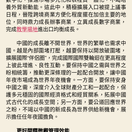
養外貿新動能。這此中，積極擴展入口被提上議事
日程，晉陞跨境商業方便化程度擺在加倍主要的地
位，同時鼎力成長辦事商業，立異成長數字商業，
完成
教學場地
進出口均衡成長。
中國的成長離不開世界，世界的繁華也需求中
國。越是內部圍堵打壓，越要保持以開放破圍堵，
擴展國際“伴侶圈”，完成國際國際雙輪迴在更高程度
上彼此增進、良性互動。要保持中國之需與世界之
盼相統籌，推動更深條理的一起配合開放，讓中國
年夜市場成為世界年夜機會。一方面，要保持安身
中國之需，深度介入全球財產分工和一起配合，保
護多元穩固的國際經濟格式和經貿關系，拓展中國
式古代化的成長空間；另一方面，要公道回應世界
之盼，不竭以中國的新成長為世界供給新機會，展
示擔任任年夜國擔負。
更好開釋微觀管理效能