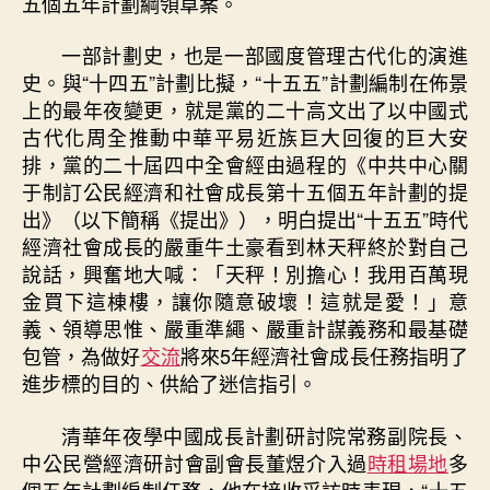
五個五年計劃綱領草案。
一部計劃史，也是一部國度管理古代化的演進
史。與“十四五”計劃比擬，“十五五”計劃編制在佈景
上的最年夜變更，就是黨的二十高文出了以中國式
古代化周全推動中華平易近族巨大回復的巨大安
排，黨的二十屆四中全會經由過程的《中共中心關
于制訂公民經濟和社會成長第十五個五年計劃的提
出》（以下簡稱《提出》），明白提出“十五五”時代
經濟社會成長的嚴重牛土豪看到林天秤終於對自己
說話，興奮地大喊：「天秤！別擔心！我用百萬現
金買下這棟樓，讓你隨意破壞！這就是愛！」意
義、領導思惟、嚴重準繩、嚴重計謀義務和最基礎
包管，為做好
交流
將來5年經濟社會成長任務指明了
進步標的目的、供給了迷信指引。
清華年夜學中國成長計劃研討院常務副院長、
中公民營經濟研討會副會長董煜介入過
時租場地
多
個五年計劃編制任務，他在接收采訪時表現，“十五