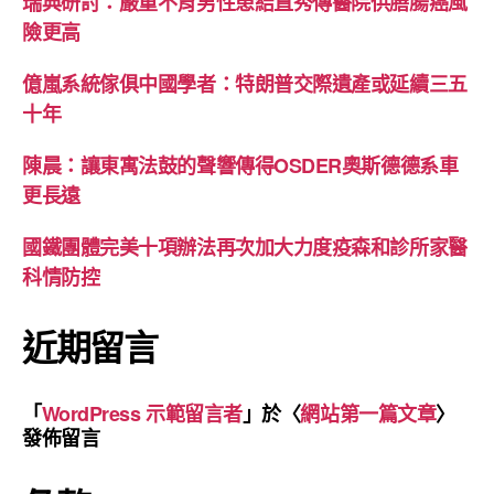
瑞典研討：嚴重不育男性患結直秀傳醫院供膳腸癌風
險更高
億嵐系統傢俱中國學者：特朗普交際遺產或延續三五
十年
陳晨：讓東寓法鼓的聲響傳得OSDER奧斯德德系車
更長遠
國鐵團體完美十項辦法再次加大力度疫森和診所家醫
科情防控
近期留言
「
WordPress 示範留言者
」於〈
網站第一篇文章
〉
發佈留言