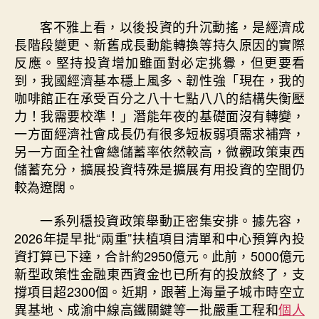
客不雅上看，以後投資的升沉動搖，是經濟成
長階段變更、新舊成長動能轉換等持久原因的實際
反應。堅持投資增加雖面對必定挑釁，但更要看
到，我國經濟基本穩上風多、韌性強「現在，我的
咖啡館正在承受百分之八十七點八八的結構失衡壓
力！我需要校準！」潛能年夜的基礎面沒有轉變，
一方面經濟社會成長仍有很多短板弱項需求補齊，
另一方面全社會總儲蓄率依然較高，微觀政策東西
儲蓄充分，擴展投資特殊是擴展有用投資的空間仍
較為遼闊。
一系列穩投資政策舉動正密集安排。據先容，
2026年提早批“兩重”扶植項目清單和中心預算內投
資打算已下達，合計約2950億元。此前，5000億元
新型政策性金融東西資金也已所有的投放終了，支
撐項目超2300個。近期，跟著上海量子城市時空立
異基地、成渝中線高鐵關鍵等一批嚴重工程和
個人