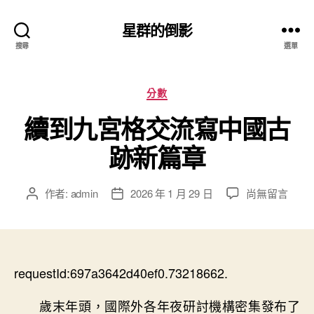
星群的倒影
搜尋
選單
分
分數
類
續到九宮格交流寫中國古
跡新篇章
在
作者:
admin
2026 年 1 月 29 日
尚無留言
文
文
〈續
章
章
到
作
發
九
者
佈
宮
日
格
requestId:697a3642d40ef0.73218662.
期
交
流
歲末年頭，國際外各年夜研討機構密集發布了