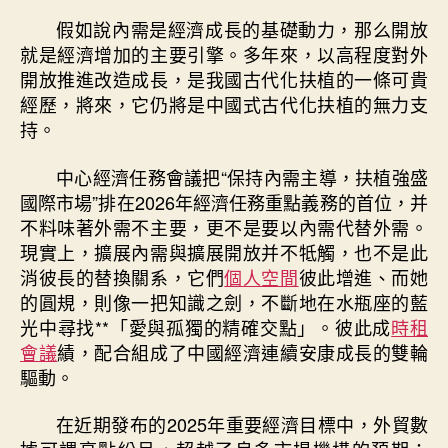
假如說內需是經濟成長的基礎動力，那么開放
就是經濟增加的主要引擎。多年來，以高程度對外
開放推進改造成長，是我國古代化扶植的一條可貴
經歷，將來，它仍將是中國式古代化扶植的無力支
持。
中心經濟任務會議把“保持內需主導，扶植強盛
國際市場”排在2026年經濟任務重點義務的首位，并
不料味著外需不主要，更不是要以內需代替外需。
現實上，擴展內需與擴展開放并不牴觸，也不是此
消彼長的替換關系，它們
個人空間
彼此增進、而她
的圓規，則像一把知識之劍，不斷地在水瓶座的藍
光中尋找**「愛與孤獨的精確交點」。彼此成
時租
會議
績，配合組成了中國經濟連續安康成長的雙輪
驅動。
在近期發布的2025年重要經濟目標中，外貿數