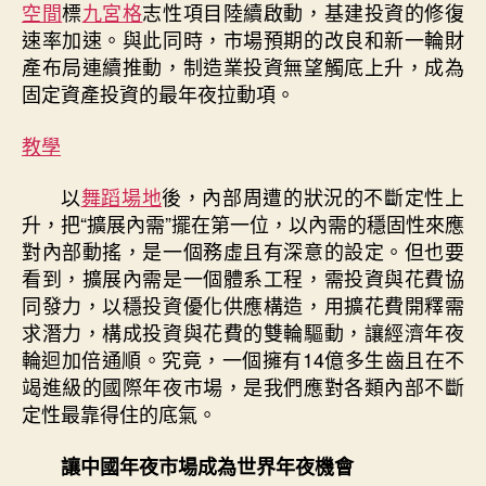
空間
標
九宮格
志性項目陸續啟動，基建投資的修復
速率加速。與此同時，市場預期的改良和新一輪財
產布局連續推動，制造業投資無望觸底上升，成為
固定資產投資的最年夜拉動項。
教學
以
舞蹈場地
後，內部周遭的狀況的不斷定性上
升，把“擴展內需”擺在第一位，以內需的穩固性來應
對內部動搖，是一個務虛且有深意的設定。但也要
看到，擴展內需是一個體系工程，需投資與花費協
同發力，以穩投資優化供應構造，用擴花費開釋需
求潛力，構成投資與花費的雙輪驅動，讓經濟年夜
輪迴加倍通順。究竟，一個擁有14億多生齒且在不
竭進級的國際年夜市場，是我們應對各類內部不斷
定性最靠得住的底氣。
讓中國年夜市場成為世界年夜機會