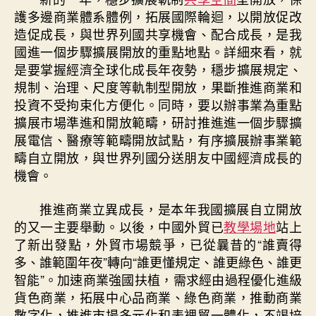
護多邊商業體系體例，拓展國際輪迴，以開放促改
造促成長，與世界列國共享機會、配合成長，是我
國進一個步驟擴展開放的重點地點。詳細來看，就
是要掌握經濟全球化成長年夜勢，穩步擴展規定、
規制、治理、尺度等軌制型開放，果斷推進商業和
投資不受拘束化方便化。同時，要以辦事業為重點
擴展市場準進和開放範疇，研討推進進一個步驟擴
展電信、醫療等範疇開放試點，有序擴展辦事業範
疇自立開放，與世界列國分送朋友中國經濟成長的
機會。
推進商業立異成長，是本年我國擴展自立開放
的又一主要舉動。以後，中國外貿已
教學場地
站上
了新出發點，外貿市場競爭，已從曩昔的“誰賣得
多、誰範圍年夜”轉向“誰更懂規定、誰更綠色、誰更
智能”。加速商業強國扶植，需求經由過程優化進級
貨色商業，拓展中心品商業、綠色商業，推動商業
數字化，推進市場多元化和表裡貿一體化，不竭培