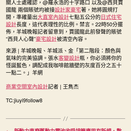
關人士處確認，@羅永浩的十字路口 以及@西貝賈
羅
國龍 兩個賬號均被接
設計家豪宅
著，她將圓規打
永
開，準確量出
大直室內設計
七點五公分的
日式住宅
浩
設計
長度，這代表理性的比例。禁言。22時50分擺
weibo
佈，羊城晚報記者留意到，賈國龍此前發聲的賬號
均
被
“西貝人心聲”
豪宅設計
被清空內容。
禁
來源 | 羊城晚報、羊城派、金「第二階段：顏色與
言〉
中
氣味的完美協調。張水
客變設計
瓶，你必須將你的
怪誕藍色，調配成我咖啡館牆壁的灰度百分之五十
一點二。」羊網
商業空間室內設計
記者 | 王雋杰
TC:jiuyi9follow8