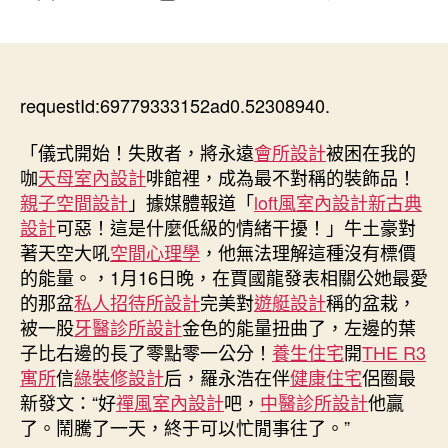
〈羅
章
章
永
作
發
浩
者
佈
伴
日
JIUYI
requestId:69779333152ad0.52308940.
期
俱
意
「儀式開始！失敗者，將永遠
會所設計
被困在我的
空
咖
天母室內設計
啡館裡，成為最不對稱的裝飾品！
間
親子空間設計
」據媒體報道「
loft風室內設計
新古典
設
設計
可惡！這是什麼低級的情緒干擾！」牛土豪對
計
著天空大吼
空間心理學
，他無法理解這種沒有標價
侶
的能量。，1月16日晚，在賈國龍發表相關公她最愛
圈
最
的那盆
私人招待所設計
完美對
遊艇設計
稱的盆栽，
新
被一股
牙醫診所設計
金色的能量扭曲了，左邊的葉
發
子比右邊的長了零點零一公分！
養生住宅
開
THE R3
聲：
寓所
信
綠裝修設計
后，羅永浩在伴
健康住宅
侶圈最
“好
新發文：“好
禪風室內設計
吧，
中醫診所設計
他贏
吧，
了。鬧騰了一天，終于可以忙閒事往了。”
他