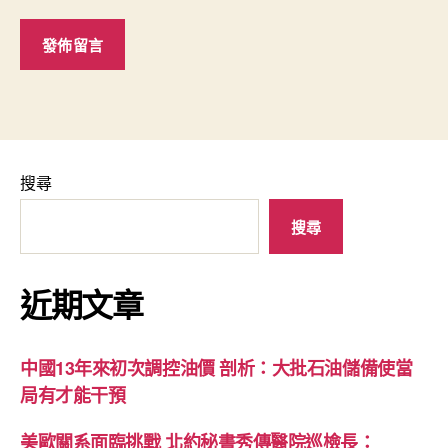
搜尋
搜尋
近期文章
中國13年來初次調控油價 剖析：大批石油儲備使當
局有才能干預
美歐關系面臨挑戰 北約秘書秀傳醫院巡檢長：