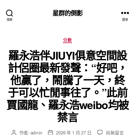
星群的倒影
搜尋
選單
分
分數
類
羅永浩伴JIUYI俱意空間設
計侶圈最新發聲：“好吧，
他贏了，鬧騰了一天，終
于可以忙閒事往了。”此前
賈國龍、羅永浩weibo均被
禁言
在
作者:
admin
2026 年 1 月 27 日
尚無留言
文
文