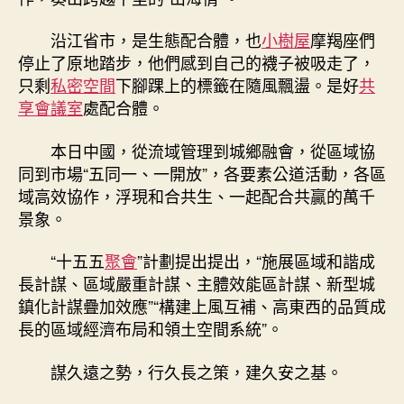
沿江省市，是生態配合體，也
小樹屋
摩羯座們
停止了原地踏步，他們感到自己的襪子被吸走了，
只剩
私密空間
下腳踝上的標籤在隨風飄盪。是好
共
享會議室
處配合體。
本日中國，從流域管理到城鄉融會，從區域協
同到市場“五同一、一開放”，各要素公道活動，各區
域高效協作，浮現和合共生、一起配合共贏的萬千
景象。
“十五五
聚會
”計劃提出提出，“施展區域和諧成
長計謀、區域嚴重計謀、主體效能區計謀、新型城
鎮化計謀疊加效應”“構建上風互補、高東西的品質成
長的區域經濟布局和領土空間系統”。
謀久遠之勢，行久長之策，建久安之基。