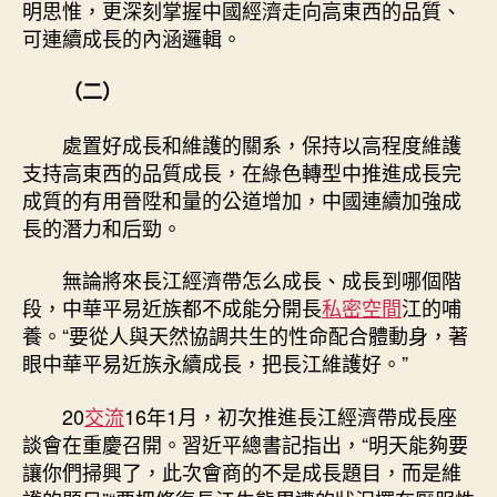
明思惟，更深刻掌握中國經濟走向高東西的品質、
可連續成長的內涵邏輯。
（二）
處置好成長和維護的關系，保持以高程度維護
支持高東西的品質成長，在綠色轉型中推進成長完
成質的有用晉陞和量的公道增加，中國連續加強成
長的潛力和后勁。
無論將來長江經濟帶怎么成長、成長到哪個階
段，中華平易近族都不成能分開長
私密空間
江的哺
養。“要從人與天然協調共生的性命配合體動身，著
眼中華平易近族永續成長，把長江維護好。”
20
交流
16年1月，初次推進長江經濟帶成長座
談會在重慶召開。習近平總書記指出，“明天能夠要
讓你們掃興了，此次會商的不是成長題目，而是維