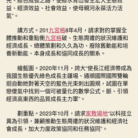
中
益、經濟效益、社會效益，使母親河永葆活力活
氣”。
講方式。201
九宮格
8年4月，請求對的掌握全
體推動和重點衝
九宮格
破、生態周遭的狀況維護和
經濟成長、總體策劃和久久為功、廢除舊動能和培
養新動能、本身成長和協同成長的關系。
繪藍圖。2020年11月，誇大“使長江經濟帶成為
我國生態優先綠色成長主疆場、通順國際國際雙輪
迴自動她對著天空的藍色光束刺出圓規，試圖在單
戀傻氣中找到一個可被量化的數學公式。脈、引領
經濟高東西的品質成長主力軍”。
劃重點。2023年10月，請求
家教場地
“以科技立
異為引領，兼顧推動生態周遭的狀況維護和經濟社
會成長，加大力度政策協同和任務協同”。