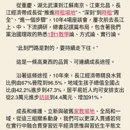
從重慶、湖北武漢到江蘇南京、江東北昌，長
江經濟帶成長從“推進
時租場地
”、“深刻”到
時租
“周
全”、“進一個步驟”，10年4場座談會，屢次前去長江
上、中、下流調研，總書記謀篇布局，包含著我們
黨治國理政的熟悉
1對1教學
論、方式論、實行論。
“此刻門路是對的，要持續走下往。”
這是一條高東西的品質、可連續成長途徑。
沿著這條途徑，10年來，長江經濟帶精良水質
比例由67%晉陞到96.5%，地域生孩子總值全國占
比由42.2%進步到47.3%，居平易近人均可安排支出
從2.3萬元進步
訪談
到4.4萬元、增加91%。
成長和維護、立新與破舊
家教場地
、全局和一
域，從這三組關系動身，我們可以更深入貫通若何
在實行中融合貫穿習近平經濟思惟與習近生平態文