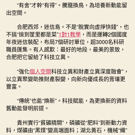
“有舍”才幹“有得”。騰籠換鳥，為培養新動能留
出空間。
合肥西郊，迷信島。不是“脫實向虛掙快錢”，也
不搞“撿到筐里都是菜”
1對1教學
，而是運轉2個國度
年夜迷信裝配，布局7個研討單位，超3000名科研
職員匯集。有人感歎：最好的地段，最美的景致，
合肥把它留給了科技立異。
“強化
個人空間
科技立異和財產立異深度融會”，
以立異聚變助推財產裂變，向新向優成長的膏壤更
豐富。
“傳統”也能“煥新”。科技賦能，為更換新的資料
舊動能發明前提。
貴州實行“貧礦精開”，磷礦從“肥料”到新動力資
料，煤礦由“黑煤”變高端面料；湖北黃石，機械“織”