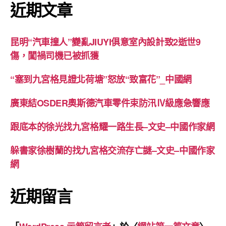
近期文章
昆明“汽車撞人”變亂JIUYI俱意室內設計致2逝世9
傷，闖禍司機已被抓獲
“塞到九宮格見證北荷塘”怒放“致富花”_中國網
廣東結OSDER奧斯德汽車零件束防汛Ⅳ級應急響應
跟底本的徐光找九宮格耀一路生長–文史–中國作家網
躲書家徐樹蘭的找九宮格交流存亡謎–文史–中國作家
網
近期留言