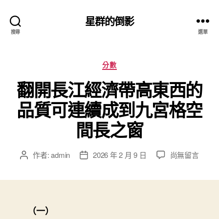
星群的倒影
搜尋
選單
分
分數
類
翻開長江經濟帶高東西的
品質可連續成到九宮格空
間長之窗
在
作者:
admin
2026 年 2 月 9 日
尚無留言
文
文
〈翻
章
章
開
作
發
長
者
佈
江
日
經
期
（一）
濟