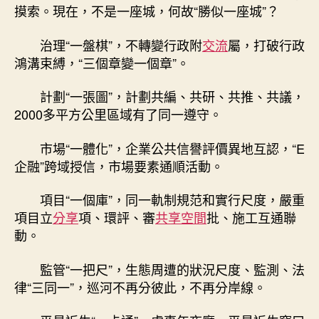
摸索。現在，不是一座城，何故“勝似一座城”？
治理“一盤棋”，不轉變行政附
交流
屬，打破行政
鴻溝束縛，“三個章變一個章”。
計劃“一張圖”，計劃共編、共研、共推、共議，
2000多平方公里區域有了同一遵守。
市場“一體化”，企業公共信譽評價異地互認，“E
企融”跨域授信，市場要素通順活動。
項目“一個庫”，同一軌制規范和實行尺度，嚴重
項目立
分享
項、環評、審
共享空間
批、施工互通聯
動。
監管“一把尺”，生態周遭的狀況尺度、監測、法
律“三同一”，巡河不再分彼此，不再分岸線。