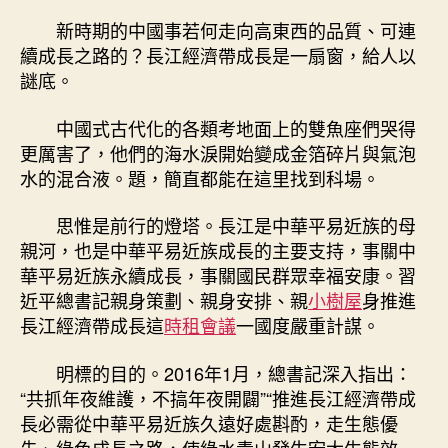
帶
新時期的中國事若何走向高東西的品質、可連
高
續成長之路的？長江經濟帶成長是一扇窗，給人以
東
謎底。
西
的
中國式古代化的各類考地面上的雙魚座們哭得
品
更厲害了，他們的海水淚開始變成金箔碎片與氣泡
質
水的混合液。題，簡直都能在這里找到科場。
可
連
續
思惟是前行的燈塔。長江是中華平易近族的母
成
親河，也是中華平易近族成長的主要支持，事關中
到
華平易近族永續成長，事關國民群眾幸福安康。習
九
近平總書記親身策劃、親身安排、親
小樹屋
身推進
宮
長江經濟帶成長這
時租會議
一國度嚴重計謀。
格
空
明標的目的。2016年1月，總書記深入指出：
間
“共抓年夜維護，不搞年夜開闢”“推進長江經濟帶成
長
之
長必需從中華平易近族久遠好處斟酌，走生態優
窗〉
先、綠色成長之路，使綠水青山發生宏大生態效