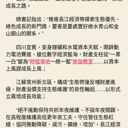
成長之路。
總書記指出：“推進長江經濟帶摸索生態優先、
綠色成長的新門路，要害是要處置好綠水青山和金
山銀山的關系。”
四川宜賓，安身鋰礦和水電資本天賦，開辟動
力電池賽道、搶位數字經濟藍海，財產支柱從“一黑
一白”變為“
時租場地
一綠一藍”
瑜伽教室
……以資本
上風謀成長上風；
江蘇常州新北區，構成“生態修復反哺財產進
級、財產溢價支持生態維護”的良性輪迴……以形式
立異增成長效能；
“絕不搖動保持共抓年夜維護、不搞年夜開闢，
在高程度維護高低更年夜工夫，守住管住生態紅
線，協同推動降碳、減污、擴綠、增加”，長江經濟