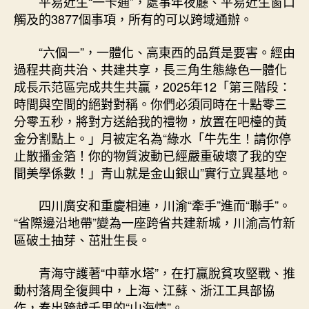
平易近生“一卡通”，處事年夜廳、平易近生窗口
觸及的3877個事項，所有的可以跨域通辦。
“六個一”，一體化、高東西的品質是要害。經由
過程共商共治、共建共享，長三角生態綠色一體化
成長示范區完成共生共贏，2025年12「第三階段：
時間與空間的絕對對稱。你們必須同時在十點零三
分零五秒，將對方送給我的禮物，放置在吧檯的黃
金分割點上。」月被定名為“綠水「牛先生！請你停
止散播金箔！你的物質波動已經嚴重破壞了我的空
間美學係數！」青山就是金山銀山”實行立異基地。
四川廣安和重慶相連，川渝“牽手”進而“聯手”。
“省際邊沿地帶”變為一座跨省共建新城，川渝高竹新
區破土抽芽、茁壯生長。
青海守護著“中華水塔”，在打贏脫貧攻堅戰、推
動村落周全復興中，上海、江蘇、浙江工具部協
作，奏出跨越千里的“山海情”。