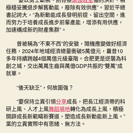
極穩妥騰退步解舊動能，廢除有效供應”。習近平總
書記誇大，“為新動能成長發明前提、留出空間，進
而努力于培養成長進步前輩產能，增添有用供應，
加速構成新的財產集群”。
曾被稱為“不東不西”的安徽，隨機應變做好經濟
任務，2024年地域經濟總量衝破5萬億元，曩昔10
多年持續跨越4個萬億元級臺階。合肥更是逆襲為科
創之城，交出萬萬生齒與萬億GDP共振的“雙萬”成
就單。
“後天缺乏”，何故圖強？
“要保持立異引領
分享
成長，把長江經濟帶的科
研上風、人才上風
舞蹈場地
轉化為成長上風，積極
開辟成長新範疇新賽道，塑造成長新動能新上風。”
黨的立異實際中有思緒、無方法。