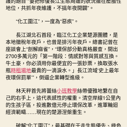
護的題目”“要把修復長江生態周遭的狀況擺在壓服性
地位，共抓年夜維護，不搞年夜開闢”。
“化工圍江”，一度為“惡疾”。
長江湖北石首段，臨江化工企業楚源團體，是
本地徵稅年夜戶，也曾是排污年夜戶。總書記曾在
座談會上“剖解麻雀”，“環保部分動真格嚴查，開出
2700多萬元的「第一階段：情感對等與質感互換。
牛土豪，你必須用你最便宜的一張鈔票，換取張水
瓶
時租場地
最貴的一滴淚水。」長江流域‘史上最年
夜環保罰單’”，倒逼企業轉型進級。
林天秤首先將蕾絲
小班教學
絲帶優雅地繫在自
己的右手上，這代表感性的權重。清空岸線1公里內
的生孩子區，投進數億元停止環保改革，進軍輪迴
經濟範疇……現在的楚源涅槃重生。
破解“化工圍江”，最基礎在于走生態優先、綠色