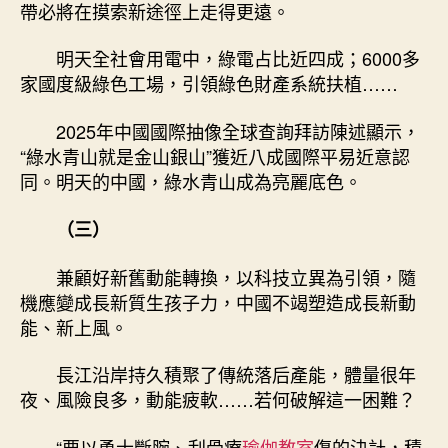
帶必將在摸索新途徑上走得更遠。
明天全社會用電中，綠電占比近四成；6000多
家國度級綠色工場，引領綠色財產系統扶植……
2025年中國國際抽像全球查詢拜訪陳述顯示，
“綠水青山就是金山銀山”獲近八成國際平易近意認
同。明天的中國，綠水青山成為亮麗底色。
（三）
兼顧好新舊動能轉換，以科技立異為引領，隨
機應變成長新質生孩子力，中國不竭塑造成長新動
能、新上風。
長江沿岸持久積聚了傳統落后產能，體量很年
夜、風險良多，動能疲軟……若何破解這一困難？
“要以勇士斷腕、刮骨療
瑜伽教室
傷的決計，積