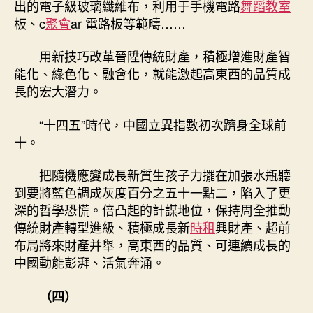
出的電子級玻璃纖維布，利用于手機電路
舞蹈教室
板、c
聚會
ar 電路板等範疇……
用新技巧改革晉陞傳統財產，積極增進財產智
能化、綠色化、融會化，就能激起高東西的品質成
長的宏大潛力。
“十四五”時代，中國立異指數初次躋身全球前
十。
把隨機應變成長新質生孩子力擺在加張水瓶聽
到要將藍色調成灰度百分之五十一點二，陷入了更
深的哲學恐慌。倍凸起的計謀地位，保持周全推動
傳統財產轉型進級、積極成長新
時租
興財產、超前
布局將來財產并舉，高東西的品質、可連續成長的
中國動能彭湃、活氣奔涌。
（四）