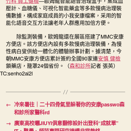
竹科 員工健檢
—歐姆龍智能語音治理盒子，集成血
壓計、血糖儀、可視化智能藥盒等多款慢病治理裝
備數據，構成家庭成員的小我安康檔案，采用的智
能化語音交互方法讓老年人群應用加倍方便。
除監測裝備，歐姆龍還在展區搭建了MMC安康
方便店。該方便店內設有多款慢病治理裝備，為慢
性病白叟供給一體化的體驗辦事計劃。據清楚，今
朝MMC安康方便店累計簽約全國90家連
安慎 健檢
鎖藥店，籠罩24個省份。（
森和診所
記者 張英
）
TC:senho2ai2l
←
冷來暑往｜二十四骨氣里躲著你的安康passwo森
和診所家醫科rd
→
廣東高校曬JIUYI俱意翻修設計出登科“成就單”