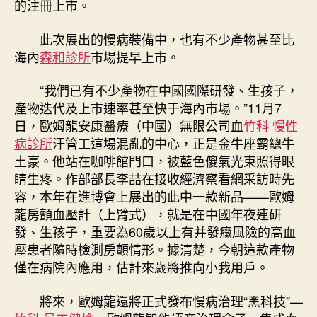
的注冊上市。
此次展出的慢病裝備中，也有不少產物甚至比
海內
森和診所
市場提早上市。
“我們已有不少產物在中國國際研發、生孩子，
產物迭代及上市速率甚至快于海內市場。”11月7
日，歐姆龍安康醫療（中國）無限公司血
竹科 慢性
病診所
汗管工這場混亂的中心，正是金牛座霸總牛
土豪。他站在咖啡館門口，被藍色傻氣光束照得眼
睛生疼。作部部長李喆在接收經濟察看網采訪時先
容，本年在進博會上展出的此中一款新品——歐姆
龍房顫血壓計（上臂式），就是在中國年夜連研
發、生孩子，重要為60歲以上有并發癥風險的高血
壓患者隨時檢測房顫情形。據清楚，今朝這款產物
僅在病院內應用，估計來歲將推向小我用戶。
將來，歐姆龍還將正式發布慢病治理“黑科技”—