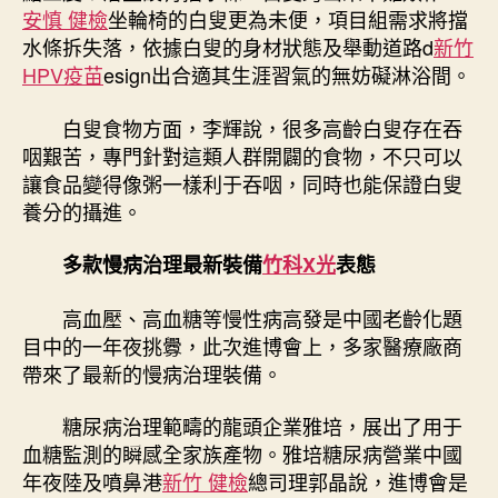
安慎 健檢
坐輪椅的白叟更為未便，項目組需求將擋
水條拆失落，依據白叟的身材狀態及舉動道路d
新竹
HPV疫苗
esign出合適其生涯習氣的無妨礙淋浴間。
白叟食物方面，李輝說，很多高齡白叟存在吞
咽艱苦，專門針對這類人群開闢的食物，不只可以
讓食品變得像粥一樣利于吞咽，同時也能保證白叟
養分的攝進。
多款慢病治理最新裝備
竹科X光
表態
高血壓、高血糖等慢性病高發是中國老齡化題
目中的一年夜挑釁，此次進博會上，多家醫療廠商
帶來了最新的慢病治理裝備。
糖尿病治理範疇的龍頭企業雅培，展出了用于
血糖監測的瞬感全家族產物。雅培糖尿病營業中國
年夜陸及噴鼻港
新竹 健檢
總司理郭晶說，進博會是