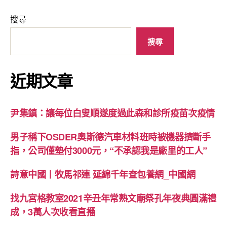
搜尋
搜尋
近期文章
尹集鎮：讓每位白叟順遂度過此森和診所疫苗次疫情
男子稱下OSDER奧斯德汽車材料班時被機器擠斷手
指，公司僅墊付3000元，“不承認我是廠里的工人”
詩意中國丨牧馬祁連 延綿千年查包養網_中國網
找九宮格教室2021辛丑年常熟文廟祭孔年夜典圓滿禮
成，3萬人次收看直播