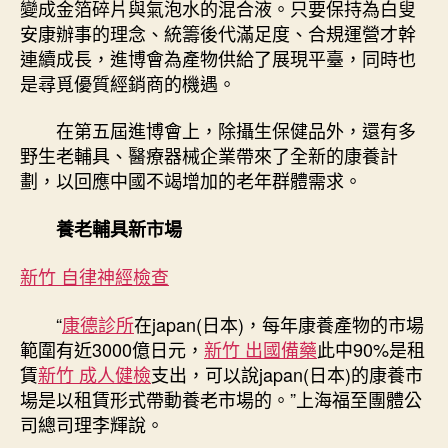
變成金箔碎片與氣泡水的混合液。只要保持為白叟
安康辦事的理念、統籌後代滿足度、合規運營才幹
連續成長，進博會為產物供給了展現平臺，同時也
是尋覓優質經銷商的機遇。
在第五屆進博會上，除攝生保健品外，還有多
野生老輔具、醫療器械企業帶來了全新的康養計
劃，以回應中國不竭增加的老年群體需求。
養老輔具新市場
新竹 自律神經檢查
“
康德診所
在japan(日本)，每年康養產物的市場
範圍有近3000億日元，
新竹 出國備藥
此中90%是租
賃
新竹 成人健檢
支出，可以說japan(日本)的康養市
場是以租賃形式帶動養老市場的。”上海福至團體公
司總司理李輝說。