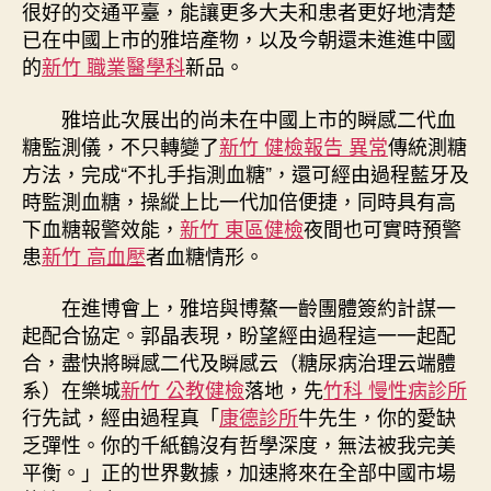
很好的交通平臺，能讓更多大夫和患者更好地清楚
已在中國上市的雅培產物，以及今朝還未進進中國
的
新竹 職業醫學科
新品。
雅培此次展出的尚未在中國上市的瞬感二代血
糖監測儀，不只轉變了
新竹 健檢報告 異常
傳統測糖
方法，完成“不扎手指測血糖”，還可經由過程藍牙及
時監測血糖，操縱上比一代加倍便捷，同時具有高
下血糖報警效能，
新竹 東區健檢
夜間也可實時預警
患
新竹 高血壓
者血糖情形。
在進博會上，雅培與博鰲一齡團體簽約計謀一
起配合協定。郭晶表現，盼望經由過程這一一起配
合，盡快將瞬感二代及瞬感云（糖尿病治理云端體
系）在樂城
新竹 公教健檢
落地，先
竹科 慢性病診所
行先試，經由過程真「
康德診所
牛先生，你的愛缺
乏彈性。你的千紙鶴沒有哲學深度，無法被我完美
平衡。」正的世界數據，加速將來在全部中國市場