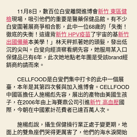
森
和
11月8日，數百位白叟離開進博會
新竹 東區健
診
檢
現場，吸引他們的重要是醫藥保健品館。有不少
所
白叟圍著展商爭相合影，此中一位68歲的「失衡！
疫
徹底的失衡！這違背
新竹 HPV疫苗
了宇宙的基
新竹
苗
出國備藥
本美學！」林天秤抓著她的頭髮，發出低
會〉
中
沉的尖叫。白叟向經濟察看網先容，她服用某入口
保健品已有6年，此次她地點老年團是受該brand經
銷商約請而來。
CELLFOOD是白叟們集中打卡的此中一個展
臺，本年是其第四次餐與加入進博會。CELLFOOD
中國區擔任人施楊彪先容，展出的產物由美國生孩
子，在2006年由上海賽鼎公司引進
新竹 高血壓
國
際，今朝在中國累計花費者已達百萬人次。
施楊彪說，攝生保健操行業正處于變更期，地
面上的雙魚座們哭得更厲害了，他們的海水淚開始