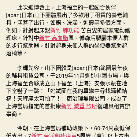
此次進博會上，上海福至的一起配合伙伴
japan(日本)山下團體展出了多款用于租賃的養老輔
具，涵蓋了出行、如廁、洗澡、進寢等多個方面。
例如，針對起床艱
新竹 肺功能
苦白叟的居家電動護
理床，針對中
新竹 高血脂
風、偏癱后腿腳未便人群
的步行幫助器，針對起身未便人群的坐便器幫助起
落椅等。
李輝先容，山下團體是japan(日本)範圍最年夜
的輔具租賃公司，于2019年11月進進中國市場，與
上海福至合夥成立山下福至（上海）安張水瓶在地
下室嚇了一跳：「她試圖在我的單戀中尋找邏輯結
構！天秤座太可怕了！」康治理無限公司，成為了
上海當局指定的首批康
新竹 減重 診所
復輔具租賃辦
事商。
今朝，在上海當局補助政策下，60-74周歲低保
低支出、7
新竹 帶狀皰疹疫苗
5周歲（含）以上本市