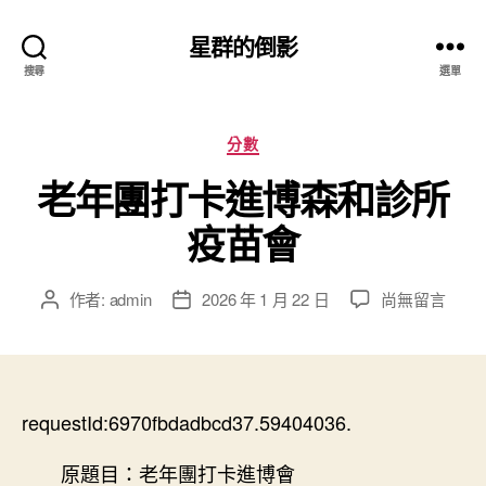
星群的倒影
搜尋
選單
分
分數
類
老年團打卡進博森和診所
疫苗會
在
作者:
admin
2026 年 1 月 22 日
尚無留言
文
文
〈老
章
章
年
作
發
團
者
佈
打
日
卡
requestId:6970fbdadbcd37.59404036.
期
進
博
原題目：老年團打卡進博會