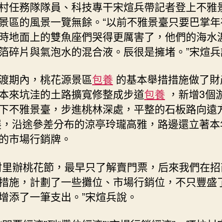
村任務隊隊員、科技專干宋煊兵帶記者登上不雅
景區的風景一覽無餘。“以前不雅景臺只要巴掌年
時地面上的雙魚座們哭得更厲害了，他們的海水
箔碎片與氣泡水的混合液。辰很是擁堵。”宋煊兵
渡期內，桃花源景區
包養
的基本舉措措施做了財
本來坑洼的土路擴寬修整成步道
包養
，新增3個
下不雅景臺，步進桃林深處，平整的石板路向遠
，沿途參差分布的涼亭玲瓏高雅，路邊還立著本
的市場行銷牌。
村里辦桃花節，最早只了解賣門票，后來我們在招
措施，計劃了一些攤位、市場行銷位，不只豐盛
增添了一筆支出。”宋煊兵說。