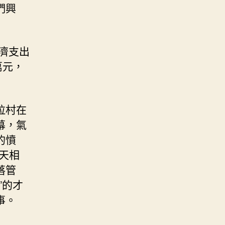
們興
濟支出
萬元，
拉村在
幕，氣
的憤
天相
落管
”的才
事。