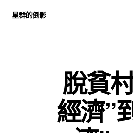
星群的倒影
脫貧村
經濟”