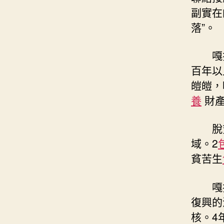
副實在
落”。
嘎
百年以
皚皚，
養
財
脫
域。2
貧苦生
嘎
復興的
核。4