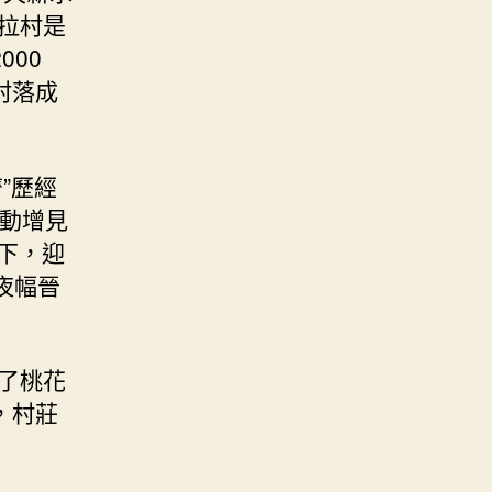
拉村是
00
村落成
”歷經
帶動增見
下，迎
夜幅晉
了桃花
，村莊