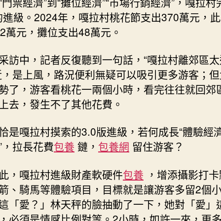
“門票經濟”到“攤位經濟”“市場行銷經濟”，嘎拉村
版的進級。2024年，嘎拉村桃花節支出370萬元，
22萬元，攤位支出48萬元。
采訪中，記者反復聽到一句話，“嘎拉村離郊區太
近，是上風，路況便利無疑可以吸引更多游客；但
勢了，游客看桃花一兩個小時，看完往往就回郊
上去，發生不了其他花費。
恰是嘎拉村摸索的3.0版進級，若何成長“體驗經濟
”，拉長花費
包養
鏈，
包養網
留住游客？
此，嘎拉村進級財產軟硬件
包養
，增添攝影打卡
箭、騎馬等體驗項目，目標就是讓游客多留2個
這「愛？」林天秤的臉抽動了一下，她對「愛」
，必須是情感比例對等。2小時，如許一來，更