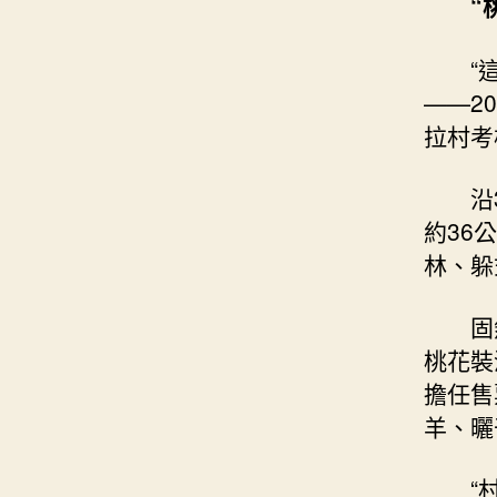
“
“
——2
拉村考
沿
約36
林、躲
固
桃花裝
擔任售
羊、曬
“