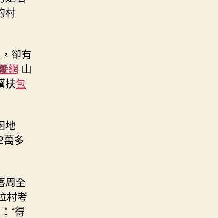
的村
畝，卻有
養網
山
幫扶
包
困地
2萬多
落周全
拉村考
：“得