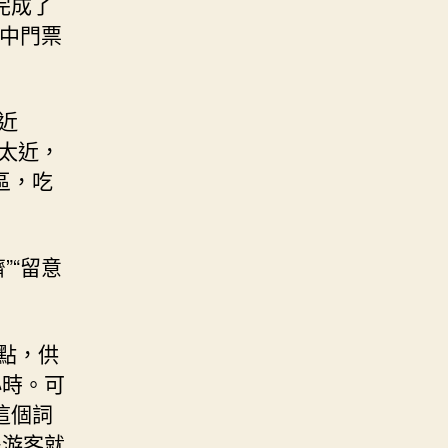
完成了
此中門票
近
太近，
區，吃
”“留意
點，供
小時。可
這個詞
多游客就