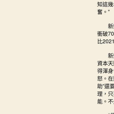
知這幾
奮。”
新
衝破7
比202
新
資本天
得渾身
怒。在
助”還
理，只
能。不