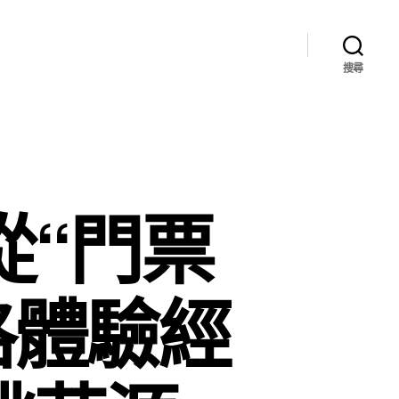
搜尋
從“門票
格體驗經