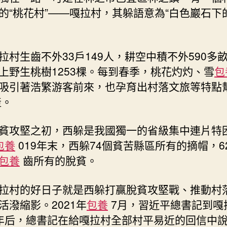
“台
的“桃花村”——嘎拉村，其躲語意為“白色巖石下
包
養
價
拉村生齒不外33戶149人，耕空中積不外590多
格
上野生桃樹1253棵。每到春季，桃花灼灼、雪
包
體
驗
吸引著浩繁游客前來，也孕育出村落文旅等特點
經
產。
濟”
——
貧攻堅之初，西躲是我國獨一的省級集中連片特
嘎
包養
019年末，西躲74個貧苦縣區所有的摘帽，6
拉
有
包養
齒所有的脫貧。
個
桃
拉村的好日子就是西躲打贏脫貧攻堅戰、推動村
花
活潑縮影。2021年
包養
7月，習近平總書記到嘎
源〉
中
年后，總書記在給嘎拉村全部村平易近的回信中說