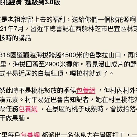
桃花經濟”進級到3.0版
這是老祖宗留上去的福利，送給你們一個桃花源啊
021年7月，習近平總書記在西躲林芝市巴宜區林
核時的講話
318國道翻越海拔跨越4500米的色季拉山口，再
公里，海拔回落至2900米擺佈。看見漫山成片的
式平易近居的白墻紅頂，嘎拉村就到了。
然此時不是桃花怒放的季候
包養網
，但村內村外
潢元素。村平易近巴魯告知記者，她在村里桃花
票任務
包養網
，在景區的桃子成熟時，會撿拾落
干做果脯。
村里每戶
包養網
都派出一名休息力在景區打工，