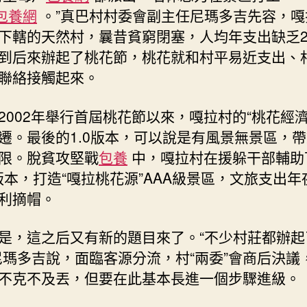
包養網
。”真巴村村委會副主任尼瑪多吉先容，嘎
下轄的天然村，曩昔貧窮閉塞，人均年支出缺乏20
到后來辦起了桃花節，桃花就和村平易近支出、
聯絡接觸起來。
2002年舉行首屆桃花節以來，嘎拉村的“桃花經濟
遷。最後的1.0版本，可以說是有風景無景區，
限。脫貧攻堅戰
包養
中，嘎拉村在援躲干部輔助
0版本，打造“嘎拉桃花源”AAA級景區，文旅支出年
利摘帽。
是，這之后又有新的題目來了。“不少村莊都辦起
尼瑪多吉說，面臨客源分流，村“兩委”會商后決議
不克不及丟，但要在此基本長進一個步驟進級。