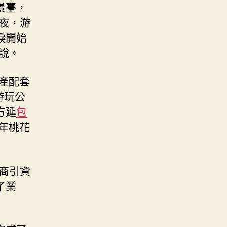
景臺，
夜，游
淚開始
說。
產配套
游玩公
方延
包
年桃花
商引資
了業