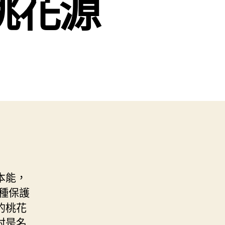
桃花源
本能，
種保護
的桃花
村是名