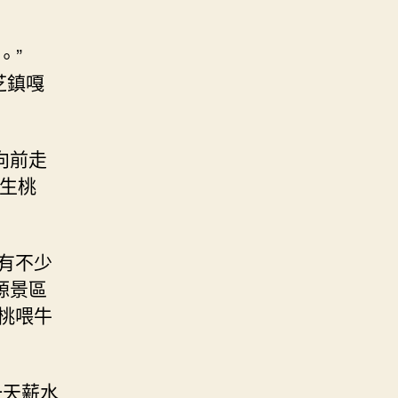
。”
芝鎮嘎
向前走
野生桃
有不少
源景區
桃喂牛
一天薪水