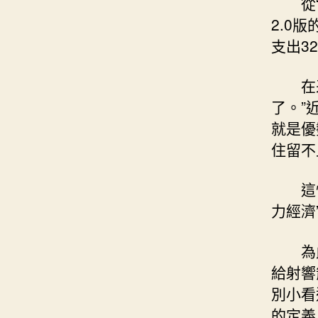
從
2.0
支出3
在
了。”
就是優
住留不
這
力經濟
為
給射響
別小看
的定義