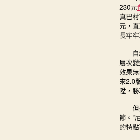
230元
真巴村
元，直
長牢牢
自
屢次變
效果無
來2.
陞，勝
但
節。”
的特點