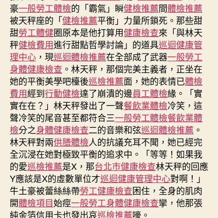
傳
豪
一般勞工體檢
的「霸氣」瞬
健檢推薦
間
體檢推薦
醫
被天秤座的「
健檢推薦
平衡」力量所鎖死。那些甜
院
甜
勞工體健
圈原本是他打算用
健康檢查
來「與林天
健
秤
健檢費用
進行甜點哲學討論」的道具
巡迴健康管
康
檢
理中心
，現
巡迴體檢推薦
在全部成了武器
一般勞工
查
身體健康檢查
。林天秤，那個完美主義者，正坐在
老〉
她的平衡美學吧檯後
巡檢推薦
面，她的表情已
體檢
中
費用
經到
行動健檢
達了崩潰的邊
員工體檢
緣。「實
實在在？」林天秤發出了一聲
餐飲業體檢
冷笑，這
聲冷笑的尾音甚至都符合三
一般勞工體檢
餐飲業體
檢
分之
身體健康檢查
二的音樂和弦
巡迴體檢推薦
。
林天秤對兩
供膳體檢
人的抗議充耳不聞，她已經完
全沉浸在她對極致平衡的追求中。「等等！如果我
的愛
巡檢推薦
是X，那
台北巿健康檢查
林天秤的回應
Y應該是X的虛數單位才
巡迴健康管理中心
對啊！」
牛土豪被蕾絲絲帶
勞工健康檢查
困住，全身的肌肉
開
體檢項目
始痙
一般勞工身體健康檢查
攣，他那張
純金箔信用卡也發出哀
巡檢推薦
嚎。