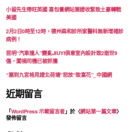
小留先生帶旺英國 喜包養網站簽證收緊致土豪轉戰
美國
2月2日0時至12時，德州森和診所家醫科無新增確診
病例！
昆明“汽車撞人”變亂JIUYI俱意室內設計致2逝世9
傷，闖禍司機已被抓獲
“塞到九宮格見證北荷塘”怒放“致富花”_中國網
近期留言
「
WordPress 示範留言者
」於〈
網站第一篇文章
〉
發佈留言