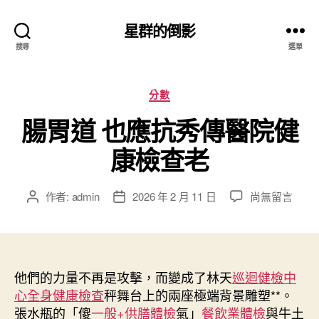
星群的倒影
搜尋
選單
分
分數
類
腸胃道 也應抗秀傳醫院健
康檢查老
在
作者:
admin
2026 年 2 月 11 日
尚無留言
文
文
〈腸
章
章
胃
作
發
道
者
佈
也
日
應
他們的力量不再是攻擊，而變成了林天
期
巡迴健檢中
抗
心
全身健康檢查
秤舞台上的兩座極端背景雕塑**。
秀
張水瓶的「傻
一般+供膳體檢
氣」
餐飲業體檢
與牛土