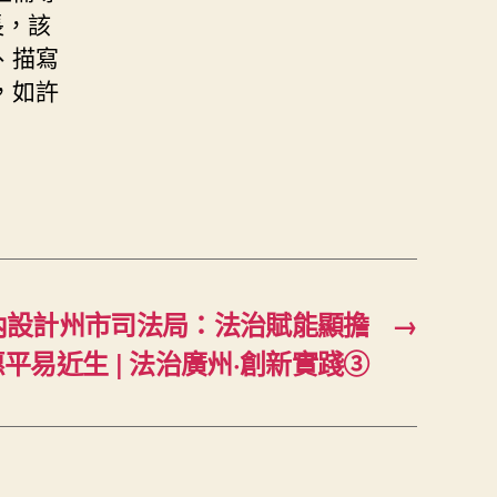
長，該
、描寫
，如許
室內設計州市司法局：法治賦能顯擔
→
平易近生 | 法治廣州·創新實踐③