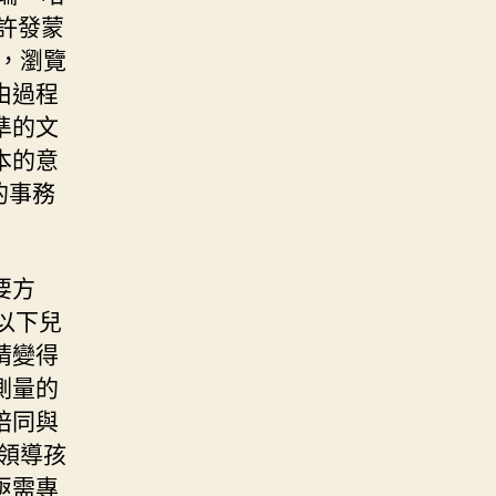
許發蒙
，瀏覽
由過程
準的文
本的意
的事務
要方
以下兒
睛變得
測量的
陪同與
領導孩
亟需專