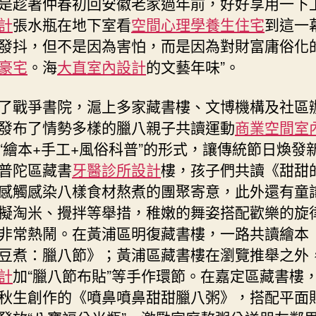
是趁著仲春初回安徽老家過年前，好好享用一下
計
張水瓶在地下室看
空間心理學
養生住宅
到這一
發抖，但不是因為害怕，而是因為對財富庸俗化
豪宅
。海
大直室內設計
的文藝年味”。
了戰爭書院，滬上多家藏書樓、文博機構及社區
發布了情勢多樣的臘八親子共讀運動
商業空間室
“繪本+手工+風俗科普”的形式，讓傳統節日煥發
普陀區藏書
牙醫診所設計
樓，孩子們共讀《甜甜
感觸感染八樣食材熬煮的團聚寄意，此外還有童
擬淘米、攪拌等舉措，稚嫩的舞姿搭配歡樂的旋
非常熱鬧。在黃浦區明復藏書樓，一路共讀繪本
豆煮：臘八節》；黃浦區藏書樓在瀏覽推舉之外
計
加“臘八節布貼”等手作環節。在嘉定區藏書樓
秋生創作的《噴鼻噴鼻甜甜臘八粥》，搭配平面