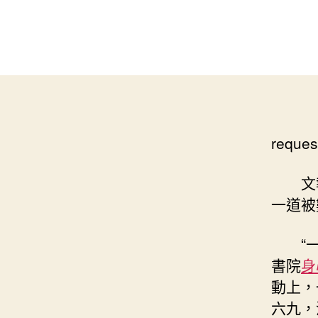
reques
文
一道被
“
書院
身
動上，
六九，