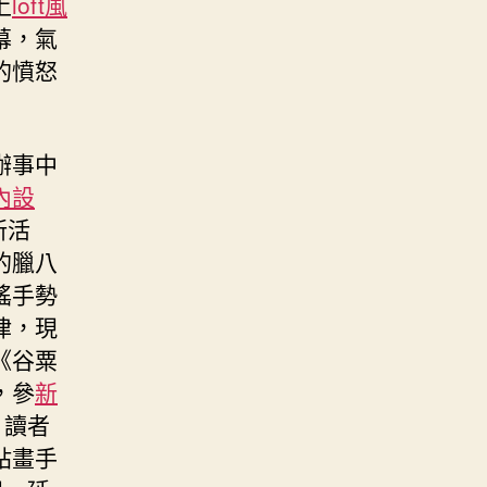
上
loft風
幕，氣
的憤怒
辦事中
內設
新活
的臘八
謠手勢
律，現
《谷粟
，參
新
，讀者
貼畫手