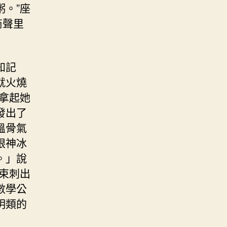
。”座
商聲里
知記
就火燒
拿起她
發出了
溫骨氣
眼神冰
。」說
束刺出
數學公
明類的