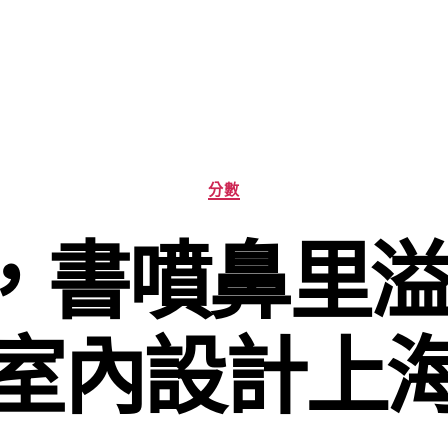
分
分數
類
書噴鼻里溢出
室內設計上