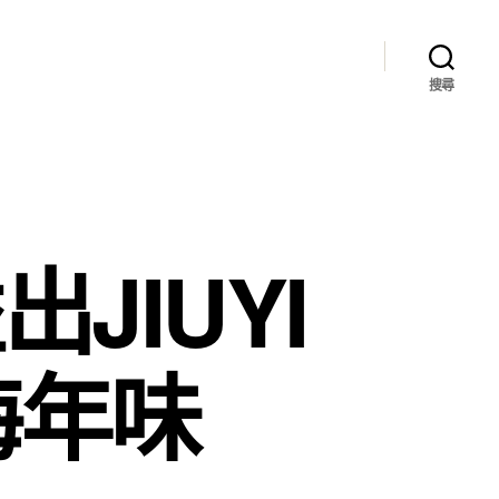
搜尋
JIUYI
海年味