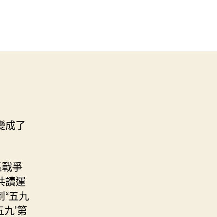
變成了
區戰爭
共讀運
“五九
九’第