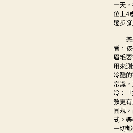
一天，
位上4
逐步發
樂
者，孩
眉毛要
用來測
冷酷的
常識，
冷：「
教更有
圓規，
式。樂
一切都