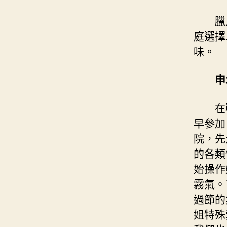
臘
庭選擇
味。
申
在
早參加
院，先
的各類
始操作
霧氣。
過節的
姐特殊