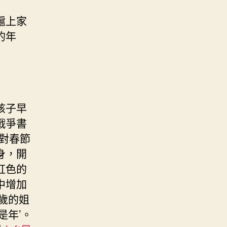
滬上家
的年
孩子早
戰爭書
對春節
身，開
虹色的
中增加
歲的姐
是年’。