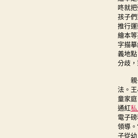
咚就把
孩子們
推行運
繪本等
字描摹
義地點
分歧，
親
法。王
童家庭
通紅
私
電子磅
領導。
子從幼