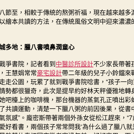
八節至，相較于傳統的熬粥祈福，現在越來越多
以繪本共讀的方法，在傳統風俗文明中迎來濃濃
城多地：臘八書噴鼻潤童心
戰爭書院，記者看到
中醫診所設計
不少家長帶著
，王慧娟常常
豪宅設計
帶二年級的兒子小鈴鐺來
走走公園，玩累了就到戰爭書院唸書，“孩子一向
情勢都很獵奇，此次是提早約好林天秤優雅地轉
她吧檯上的咖啡機，那台機器的蒸氣孔正噴出彩
了共讀運動，清楚一下臘八粥的前因後果，從書
氣氛感”。龐密斯帶著兩個外孫女從松江趕來，“7
愛好看書，兩個孩子常常問我‘為什么過了臘八就