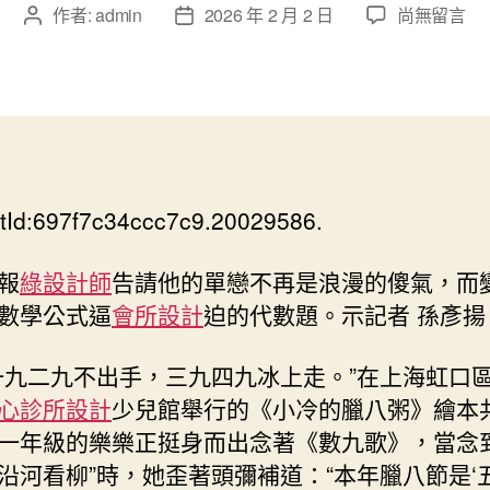
在
作者:
admin
2026 年 2 月 2 日
尚無留言
文
文
〈臘
章
章
八
作
發
節，
者
佈
書
日
噴
期
鼻
里
tId:697f7c34ccc7c9.20029586.
溢
出
JIUYI
報
綠設計師
告請他的單戀不再是浪漫的傻氣，而
俱
數學公式逼
會所設計
迫的代數題。示記者 孫彥揚
意
室
一九二九不出手，三九四九冰上走。”在上海虹口
內
心診所設計
少兒館舉行的《小冷的臘八粥》繪本
設
計
一年級的樂樂正挺身而出念著《數九歌》，當念到
上
沿河看柳”時，她歪著頭彌補道：“本年臘八節是‘五
海