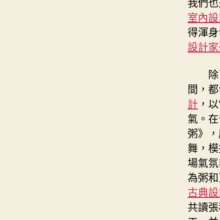
我們也
室內設
得渾身
設計家
除
間，都
計
，以
氣。在
粥》，
舞，模
場氣氛
為粥和
古典設
共讀張