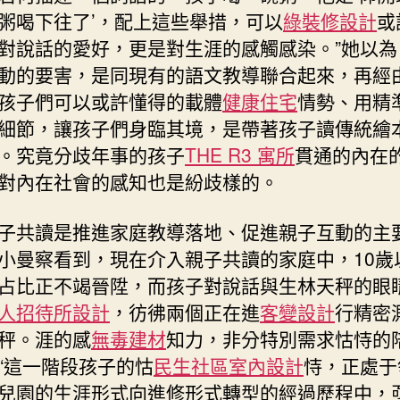
粥喝下往了’，配上這些舉措，可以
綠裝修設計
或
對說話的愛好，更是對生涯的感觸感染。”她以為
動的要害，是同現有的語文教導聯合起來，再經
孩子們可以或許懂得的載體
健康住宅
情勢、用精
細節，讓孩子們身臨其境，是帶著孩子讀傳統繪
。究竟分歧年事的孩子
THE R3 寓所
貫通的內在
對內在社會的感知也是紛歧樣的。
子共讀是推進家庭教導落地、促進親子互動的主
小曼察看到，現在介入親子共讀的家庭中，10歲
占比正不竭晉陞，而孩子對說話與生林天秤的眼
人招待所設計
，彷彿兩個正在進
客變設計
行精密
秤。涯的感
無毒建材
知力，非分特別需求怙恃的
“這一階段孩子的怙
民生社區室內設計
恃，正處于
兒園的生涯形式向進修形式轉型的經過歷程中，