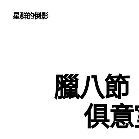
星群的倒影
臘八節，
俱意