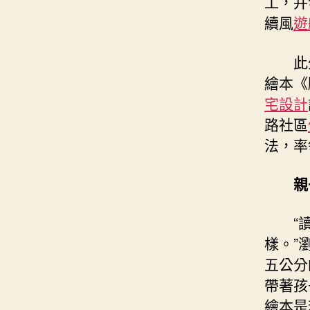
工，并
續風
遊
此
繪本《
宅設計
路社區
法，率
親
“
樣。”
五公分
帶著孩
繪本是