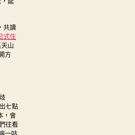
里，延
，共讀
日式住
區天山
開方
歧
出七點
本，會
們往看
端一咕