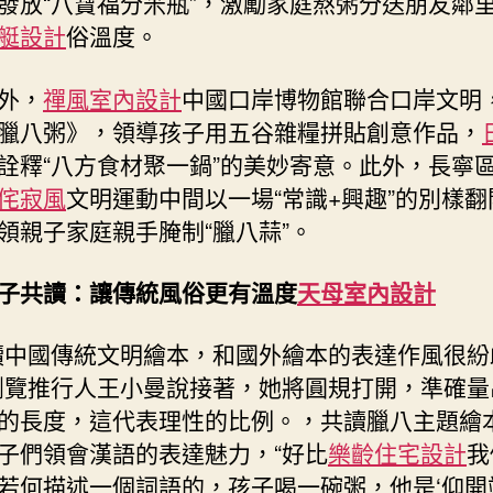
發放“八寶福分米瓶”，激勵家庭熬粥分送朋友鄰
艇設計
俗溫度。
外，
禪風室內設計
中國口岸博物館聯合口岸文明
臘八粥》，領導孩子用五谷雜糧拼貼創意作品，
詮釋“八方食材聚一鍋”的美妙寄意。此外，長寧
侘寂風
文明運動中間以一場“常識+興趣”的別樣翻
領親子家庭親手腌制“臘八蒜”。
子共讀：讓傳統風俗更有溫度
天母室內設計
讀中國傳統文明繪本，和國外繪本的表達作風很紛
瀏覽推行人王小曼說接著，她將圓規打開，準確量
的長度，這代表理性的比例。，共讀臘八主題繪
子們領會漢語的表達魅力，“好比
樂齡住宅設計
我
若何描述一個詞語的，孩子喝一碗粥，他是‘仰開