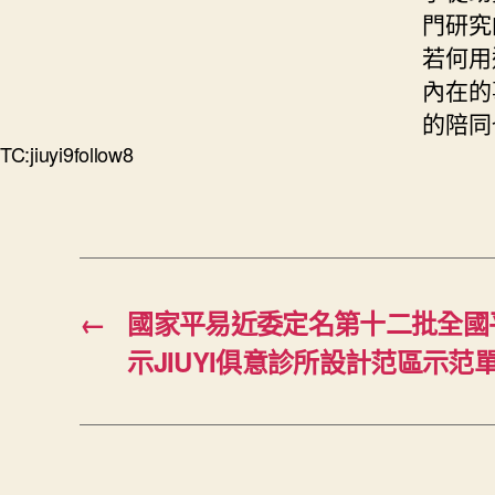
門研究
若何用
內在的
的陪同
TC:jiuyi9follow8
←
國家平易近委定名第十二批全國
示JIUYI俱意診所設計范區示范