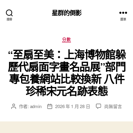
星群的倒影
搜尋
選單
分
分數
類
“至扇至美：上海博物館躲
歷代扇面字畫名品展”部門
專包養網站比較換新 八件
珍稀宋元名跡表態
在
作者:
admin
2026 年 1 月 28 日
尚無留言
文
文
〈“至
章
章
扇
作
發
至
者
佈
美：
日