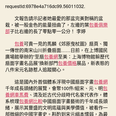
上
requestId:6978e4a716dc99.56011032.
期
海
博
文報告請示記者她最愛的那盆完美對稱的盆
物
栽，被一股金色的能量扭曲了，左邊的葉
包養俱樂
館
部
子比右邊的長了零點零一公分！ 李婷
躲
歷
包養
可貴一見的馬麟《郊原曳杖圖》扇頁、獨
代
一傳世的南宋山川折疊扇面……日前，在上博國民
扇
廣場館舉辦的“至扇
包養網
至美：上海博物館躲歷代
面
字
扇面字畫名品展”換新部門
包養價格
展品，新表態的
畫
八件宋元名跡惹人追蹤關心。
名
品
這是國內外首個體系浮現中國扇面字畫
包養網
展”
千年成長頭緒的展覽，會聚100件/組宋、元、明
包
部
養網車馬費
、清及近古代分歧時代名家代表作，體
門
系梳理
包養網比較
中國扇面字畫藝術的千年成長頭
專
緒，展示其豐盛的文明底蘊與美學價值，被看作一
包
養
部微縮的中國字畫史。斟酌到宋元絹本懦弱，為最