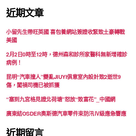
近期文章
小留先生帶旺英國 喜包養網站簽證收緊致土豪轉戰
美國
2月2日0時至12時，德州森和診所家醫科無新增確診
病例！
昆明“汽車撞人”變亂JIUYI俱意室內設計致2逝世9
傷，闖禍司機已被抓獲
“塞到九宮格見證北荷塘”怒放“致富花”_中國網
廣東結OSDER奧斯德汽車零件束防汛Ⅳ級應急響應
近期留言