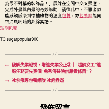
為最不對稱的裝飾品！」展線在空間中交叉照應，
完成外景與內景的奇妙聯動。徜徉此中，不雅者似
能感觸感染到懷袖雅物的溫度
包養
，亦
包養網
能聞
聲清風喃喃的綿綿絮語。
短期包養
TC:sugarpopular900
←
破解失業輕視，增進失業公正③｜“超齡女工”進
廠任務要先簽個“免秀傳醫院供膳責條目”？
→
冰尜飛專包養網旋 冰趣盎然
發佈留言