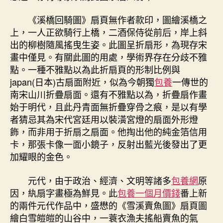
《溪橋回騎圖》扇頁無作者款印，圖繪溪橋之
上，一人正欲騎行上橋，二酒保侍從前后，岸上斜
出的柳樹隨風搖曳生姿。此圖呈折扇形，為現存宋
畫中僅見。有關此圖的用處，學術界存在分歧不雅
點。一種不雅點以為此折扇頁的形制比例與
japan(日本)古扇面附近，似為今朝獨
包養
一傳世的
南宋山川折疊扇面。還有不雅點以為，折疊扇作畫
始于明代，且此丹青面無折疊穿骨之痕，是以有學
者猜忌其為宋代宮廷用以裝潢宮燈的扇面外形燈
飾，而非用于折扇之扇面。他掏出他的純金箔信用
卡，那張卡像一面小鏡子，反射出藍光後發出了更
加耀眼的金色。
元代，由于政治、經濟、文明等諸多
包養網
原
因，紈扇字畫極為鮮見。此
包養一個月價錢
番上新
的兩件元代作品中，盛懋的《雪溪賣魚圖》扇頁圖
繪白雪皚皚的山谷中，一蓑衣漁夫搖船賣魚的氣