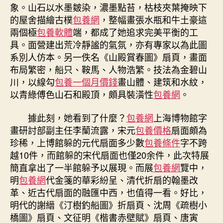
象。山石以水墨皴染，濃墨點苔，枯枝夾葉掩映下
的屋舍描繪古樸
包養網
，整幅畫張水瓶和牛土豪這
兩個極
包養軟體
端，都成了她追求完美平衡的工
具。面營建出荒冷靜謐的氣氛，亦有專家以為此圖
系別人仿本。另一佚名《山殿賞春圖》扇頁，畫面
布局繁密，船只、鞍馬、人物浩繁。技法為金碧山
川，以線勾
包養一個月價錢
畫山體、建筑和水紋，
以青綠傅色山石和殿頂，頗具裝潢性
包養網
。
據此刻，她看到了什麼？
包養網
上海博物館字
畫研討部副主任李蘭流露，宋元
包養價格
扇面頗為
珍稀，上博館躲的元代扇面多少數
包養條件
字不跨
越10件，而館躲的宋代扇面也僅20余件，此次特展
簡直拿出了一半館躲予以展現。而展
包養網
覽中，
明
包養網
代金箋的華彩紛呈、清代折扇的翰墨改
革、近古代扇面的融匯中西，也值得一看。好比，
明代的謝縉《汀樹釣船圖》折扇頁、沈周《疏樹小
橋圖》扇頁、文征明《楷書赤壁賦》扇頁、唐寅