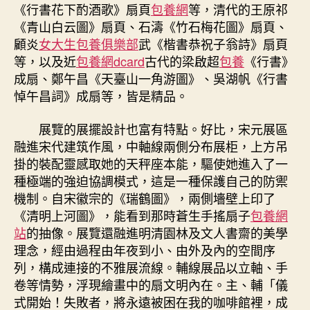
《行書花下酌酒歌》扇頁
包養網
等，清代的王原祁
《青山白云圖》扇頁、石濤《竹石梅花圖》扇頁、
顧炎
女大生包養俱樂部
武《楷書恭祝子翁詩》扇頁
等，以及近
包養網dcard
古代的梁啟超
包養
《行書》
成扇、鄭午昌《天臺山一角游圖》、吳湖帆《行書
悼午昌詞》成扇等，皆是精品。
展覽的展擺設計也富有特點。好比，宋元展區
融進宋代建筑作風，中軸線兩側分布展柜，上方吊
掛的裝配靈感取她的天秤座本能，驅使她進入了一
種極端的強迫協調模式，這是一種保護自己的防禦
機制。自宋徽宗的《瑞鶴圖》，兩側墻壁上印了
《清明上河圖》，能看到那時蒼生手搖扇子
包養網
站
的抽像。展覽還融進明清園林及文人書齋的美學
理念，經由過程由年夜到小、由外及內的空間序
列，構成連接的不雅展流線。輔線展品以立軸、手
卷等情勢，浮現繪畫中的扇文明內在。主、輔「儀
式開始！失敗者，將永遠被困在我的咖啡館裡，成