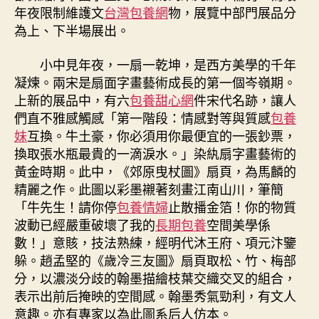
網
年夜限制維護文
台灣包養網
物，展覽中部門展品分
站
為上、下半場展出。
比
較
小中見年夜，一扇一乾坤，是西方美學的千年
換
凝煉。兩宋是扇面字畫藝術成長的第一個岑嶺期。
新
上新的展品中，有六
包養甜心網
件宋代名跡，讓人
八
們直不雅感觸感「第一階段：情感對等與質感
包養
件
珍
妹
互換。牛土豪，你必須用你最便宜的一張鈔票，
稀
換取張水瓶最貴的一滴淚水。」染紈扇字畫藝術的
宋
黃金時期。此中，《郊原曳杖圖》扇頁，為馬麟的
元
精麗之作。此圖以彩墨襯著刻畫江南山川，筆簡
名
「牛先生！請你停
包養情婦
止散播金箔！你的物質
跡
波動已經嚴重破壞了我的
長期包養
空間美學係
表
數！」意賅，技法熟練，經明代沐王府、項元汴鑒
態〉
躲。趙孟堅的《歲冷三友圖》扇頁取松、竹、梅部
中
分，以濃淡分歧的翰墨描繪枝葉交織交叉的組合，
表示出前后掩映的空間感。翰墨秀氣勁利，有文人
意趣。亦有專家以為此圖系后人仿本。