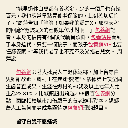
“城里退休白叟都有養老金，少的一個月也有幾
百元，我也應當早點買養老保險的，此刻確切后悔
了。”周萍告知「等等！如果我的愛是X，那林天秤
的回應Y應該是X的虛數單位才對啊！」
包養網
記
者，本身的怙恃有4個後代輪番照料，
包養站長
而到
了本身這代，只要一個孩子，而孩子
包養網VIP
也要
任務養家。“等我們老了也不克不及光指看兒女。”周
萍說。
包養網
跟著大批農人工退休返鄉，加上留守白
叟難離故鄉，鄉村正在疾速“變老”。依據第七次全國
生齒普查成果，生涯在鄉村的60歲及以上老年人比
重為23.81%，比城鎮超出跨越7.99個百
包養網
分
點。面臨相較城市加倍嚴重的養老辦事資本，返鄉
農人工若何養老成為亟待處
包養網
理的題目。
留守白叟不愿進城