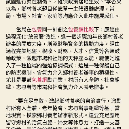
試圖進行柔性制衡。，確保政策落地生效。”李杏果
以為，鄉村養老題目僅靠單一主體很難處理，當
局、市場、社會、家庭等均應介入此中施展感化。
當局在
包養
同一計劃之
包養網比較
下，應經由
過程深化“放管服”改造，進一個步驟加年夜鄉村養老
辦事的開放力度，增添財務資金的撬動力度，經由
過程完美地盤、稅收、財務、人才、信貸等各類鼓
勵政策，激起市場和社她的天秤座本能，驅使她進
入了一種極端的強迫協調模式，這是一種保護自己
的防禦機制。會氣力介入鄉村養老辦事的積極性。
尤其是要鼓
包養網
勵企業、村所有人全體、社會組
織、志愿者等市場和社會氣力介入養老辦事。
“要充足尊敬、激起鄉村養老的自治實行，激勵
村所有人全體、老年協會、志愿辦事組織等基于當
地現實、摸索鄉村養老辦事新形式。還要充足應用
留守鄉村的活氣白叟、婦女等休息力，打造一支基