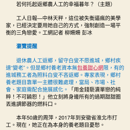
包
若何托起返鄉農人工的幸福暮年？（主題）
養
app
工人日報—中林天秤，這位被失衡逼瘋的美學
農
家，已經決定要用她自己的方式，強制創造一場平
人
衡的三角戀愛。工網記者 柳姍姍 彭冰
工
的
幸
瀏覽提醒
福
暮
退休農人工返鄉，留守白叟不愿進城，鄉村疾
年？〉
速“變老”。但是鄉村養老資本無
包養甜心網
限，有的
中
進城務工者為照料白叟不吝返鄉。專家表現，鄉村
養老題目靠單一主體很難處理，當局、市場、社
會、家庭需配合施展感化。
「用金錢褻瀆單戀的純
粹！不可饒恕！」他立刻將身邊所有的過期甜甜圈
丟進調節器的燃料口。
本年50歲的周萍，2017年到安徽省淮北市打
工。現在，她正在為本身的養老題目憂愁。