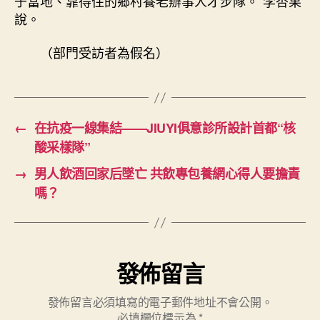
于當地、靠得住的鄉村養老辦事人才步隊。”李杏果
說。
（部門受訪者為假名）
←
在抗疫一線集結——JIUYI俱意診所設計首都“核
酸采樣隊”
→
男人飲酒回家后墜亡 共飲專包養網心得人要擔責
嗎？
發佈留言
發佈留言必須填寫的電子郵件地址不會公開。
必填欄位標示為
*