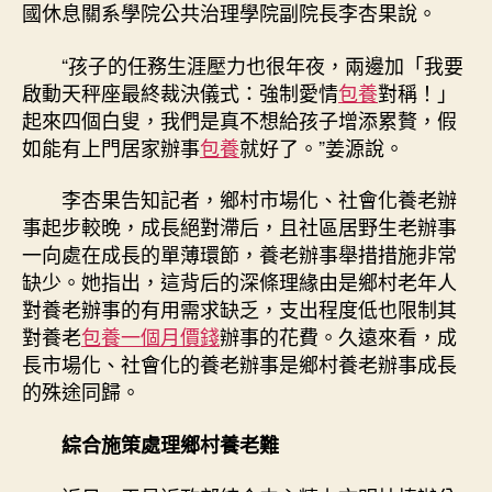
國休息關系學院公共治理學院副院長李杏果說。
“孩子的任務生涯壓力也很年夜，兩邊加「我要
啟動天秤座最終裁決儀式：強制愛情
包養
對稱！」
起來四個白叟，我們是真不想給孩子增添累贅，假
如能有上門居家辦事
包養
就好了。”姜源說。
李杏果告知記者，鄉村市場化、社會化養老辦
事起步較晚，成長絕對滯后，且社區居野生老辦事
一向處在成長的單薄環節，養老辦事舉措措施非常
缺少。她指出，這背后的深條理緣由是鄉村老年人
對養老辦事的有用需求缺乏，支出程度低也限制其
對養老
包養一個月價錢
辦事的花費。久遠來看，成
長市場化、社會化的養老辦事是鄉村養老辦事成長
的殊途同歸。
綜合施策處理鄉村養老難