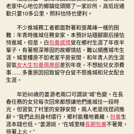
老家中心地位的鄉鎮從頭開了一家診所，高低班通
勤只要10多公里，照料怙恃也便利。
不少進城務工者都面對著和張萬峰一樣的困
難：年青時進城任務安家，本預計站穩腳跟后接怙
恃進城，但是，白
包養感情
叟在鄉村生涯了年夜半
輩子，有著根深蒂固的故鄉情結，難以順應城市生
涯。城里樓房不如老家平房安閒、和年青人的生涯
習氣
女大生包養俱樂部
差別年夜、不想給兒女添費
事……多重原因招致留守白叟不愿進城和兒女配合
生涯。
年近60歲的姜源老兩口可謂談“城”色變。在長
春任務的女兒每次回來都想讓他們進城住一段時
光，但習氣了村里的安靜安閒，兩人老是找捏詞推
辭。“我們此刻身材還行，鄉村能種地養雞，
包養
生
涯本錢也低。”姜源說，“在城里睡
長期包養
不著覺，
待著上火。”