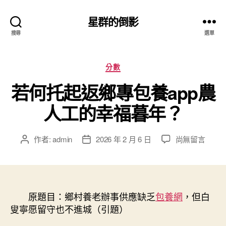
星群的倒影
搜尋
選單
分
分數
類
若何托起返鄉專包養app農
人工的幸福暮年？
在
作者:
admin
2026 年 2 月 6 日
尚無留言
文
文
〈若
章
章
何
作
發
托
者
佈
起
日
返
原題目：鄉村養老辦事供應缺乏
期
包養網
，但白
鄉
叟寧愿留守也不進城（引題）
專