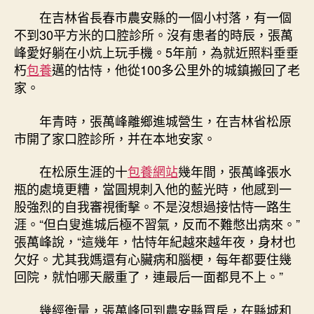
在吉林省長春市農安縣的一個小村落，有一個
不到30平方米的口腔診所。沒有患者的時辰，張萬
峰愛好躺在小炕上玩手機。5年前，為就近照料垂垂
朽
包養
邁的怙恃，他從100多公里外的城鎮搬回了老
家。
年青時，張萬峰離鄉進城營生，在吉林省松原
市開了家口腔診所，并在本地安家。
在松原生涯的十
包養網站
幾年間，張萬峰張水
瓶的處境更糟，當圓規刺入他的藍光時，他感到一
股強烈的自我審視衝擊。不是沒想過接怙恃一路生
涯。“但白叟進城后極不習氣，反而不難憋出病來。”
張萬峰說，“這幾年，怙恃年紀越來越年夜，身材也
欠好。尤其我媽還有心臟病和腦梗，每年都要住幾
回院，就怕哪天嚴重了，連最后一面都見不上。”
幾經衡量，張萬峰回到農安縣買房，在縣城和