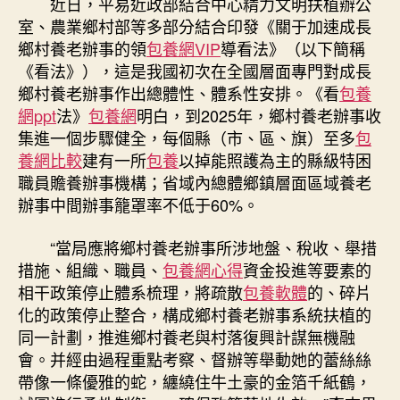
近日，平易近政部結合中心精力文明扶植辦公
室、農業鄉村部等多部分結合印發《關于加速成長
鄉村養老辦事的領
包養網VIP
導看法》（以下簡稱
《看法》），這是我國初次在全國層面專門對成長
鄉村養老辦事作出總體性、體系性安排。《看
包養
網ppt
法》
包養網
明白，到2025年，鄉村養老辦事收
集進一個步驟健全，每個縣（市、區、旗）至多
包
養網比較
建有一所
包養
以掉能照護為主的縣級特困
職員贍養辦事機構；省域內總體鄉鎮層面區域養老
辦事中間辦事籠罩率不低于60%。
“當局應將鄉村養老辦事所涉地盤、稅收、舉措
措施、組織、職員、
包養網心得
資金投進等要素的
相干政策停止體系梳理，將疏散
包養軟體
的、碎片
化的政策停止整合，構成鄉村養老辦事系統扶植的
同一計劃，推進鄉村養老與村落復興計謀無機融
會。并經由過程重點考察、督辦等舉動她的蕾絲絲
帶像一條優雅的蛇，纏繞住牛土豪的金箔千紙鶴，