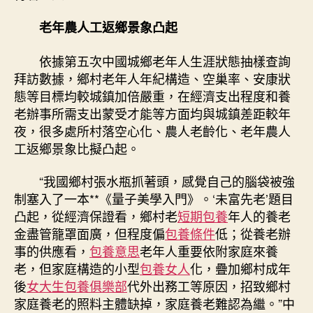
老年農人工返鄉景象凸起
依據第五次中國城鄉老年人生涯狀態抽樣查詢
拜訪數據，鄉村老年人年紀構造、空巢率、安康狀
態等目標均較城鎮加倍嚴重，在經濟支出程度和養
老辦事所需支出蒙受才能等方面均與城鎮差距較年
夜，很多處所村落空心化、農人老齡化、老年農人
工返鄉景象比擬凸起。
“我國鄉村張水瓶抓著頭，感覺自己的腦袋被強
制塞入了一本**《量子美學入門》。‘未富先老’題目
凸起，從經濟保證看，鄉村老
短期包養
年人的養老
金盡管籠罩面廣，但程度偏
包養條件
低；從養老辦
事的供應看，
包養意思
老年人重要依附家庭來養
老，但家庭構造的小型
包養女人
化，疊加鄉村成年
後
女大生包養俱樂部
代外出務工等原因，招致鄉村
家庭養老的照料主體缺掉，家庭養老難認為繼。”中