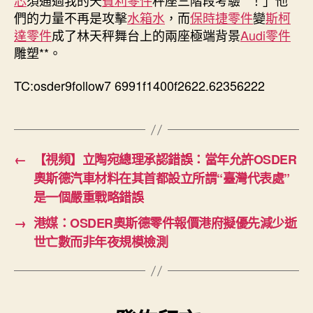
王
們的力量不再是攻擊
水箱水
，而
保時捷零件
變
斯柯
年
達零件
成了林天秤舞台上的兩座極端背景
Audi零件
夜
雕塑**。
陸
見
TC:osder9follow7 6991f1400f2622.62356222
家
長
視
頻〉
中
←
【視頻】立陶宛總理承認錯誤：當年允許OSDER
奧斯德汽車材料在其首都設立所謂“臺灣代表處”
是一個嚴重戰略錯誤
→
港媒：OSDER奧斯德零件報價港府擬優先減少逝
世亡數而非年夜規模檢測