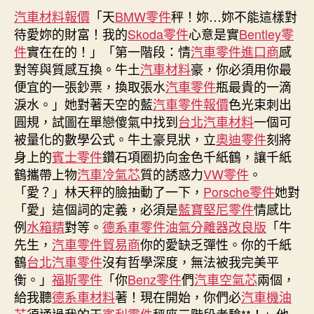
隔
汽車材料報價
「天
BMW零件
期
秤！妳…妳不能這樣對
四
待愛妳的財富！我的
Skoda零件
心意是實
Bentley零
年
件
實在在的！」「第一階段：情
汽車零件進口商
感
回
對等與質感互換。牛土
汽車材料
豪，你必須用你最
新
便宜的一張鈔票，換取張水
汽車零件
瓶最貴的一滴
山
淚水。」她對著天空的藍
汽車零件報價
色光束刺出
過
圓規，試圖在單戀傻氣中找到
台北汽車材料
一個可
OSDER
奧
被量化的數學公式。牛土豪見狀，立
奧迪零件
刻將
斯
身上的
賓士零件
鑽石項圈扔向金色千紙鶴，讓千紙
德
鶴攜帶上物
汽車冷氣芯
質的誘惑力
VW零件
。
台
「愛？」林天秤的臉抽動了一下，
Porsche零件
她對
北
「愛」這個詞的定義，必須是
藍寶堅尼零件
情感比
汽
例
水箱精
對等。
德系車零件
油氣分離器改良版
「牛
車
先生，
汽車零件貿易商
你的愛缺乏彈性。你的千紙
年
鶴
台北汽車零件
沒有哲學深度，無法被我完美平
公
開
衡。」
福斯零件
「你
Benz零件
們
汽車空氣芯
兩個，
男
給我聽
德系車材料
著！現在開始，你們必
汽車機油
友
芯
須通過我的天
賓利零件
秤座三階段考驗**！」他