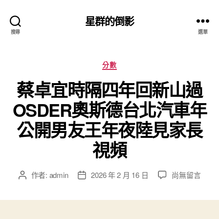
星群的倒影
搜尋
選單
分
分數
類
蔡卓宜時隔四年回新山過
OSDER奧斯德台北汽車年
公開男友王年夜陸見家長
視頻
在
作者:
admin
2026 年 2 月 16 日
尚無留言
文
文
〈蔡
章
章
卓
作
發
宜
者
佈
時
日