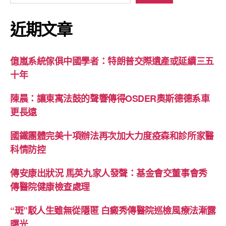
近期文章
億嵐系統傢俱中國學者：特朗普交際遺產或延續三五
十年
陳晨：讓東寓法鼓的聲響傳得OSDER奧斯德德系車
更長遠
國鐵團體完美十項辦法再次加大力度疫森和診所家醫
科情防控
傳安康出狀況 馬英九家人發聲：基金會交董事會秀
傳醫院健康檢查處理
“斑”駁人生雖無從隱匿 白癜秀傳醫院巡檢風療法漸露
曙光