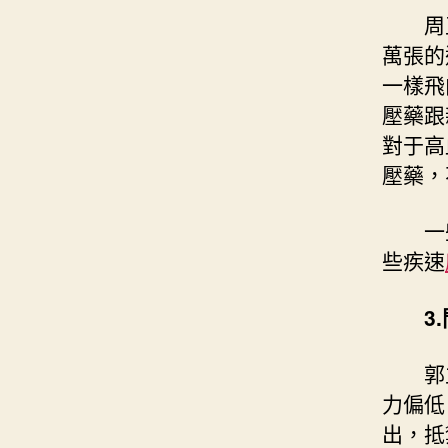
周
萬張的
一樣飛
壓藥跟
對于高
壓藥，
一
些疾速
3
郭
力偏低
出，抵