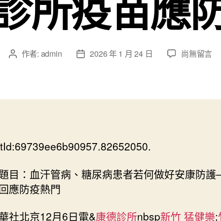
診所疫苗應
在
作者:
admin
2026 年 1 月 24 日
尚無留言
文
文
〈血
章
章
汗
作
發
管
者
佈
病、
日
糖
期
尿
病
tId:69739ee6b90957.82652050.
患
者
若
題目：血汗管病、糖尿病患者若何做好安康防護
何
回應防疫熱門
做
好
華社北京12月6日電&
康德診所
nbsp
新竹 猛健樂
;
安