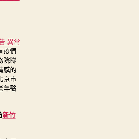
告 異常
有疫情
務院聯
情感的
北京市
老年醫
防
新竹