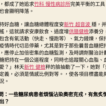
，都成了她追求
竹科 慢性病診所
完美平衡的工具
也會顯明降落。
持好血糖，讓血糖總體程度安
新竹 超音波
穩，
搖，這就請求安康飲食、過度增
供膳健檢
添養分
包含有氧活動（快走、慢跑等）、氣力錘煉，保
疫情時代切忌停藥，尤其是對于那些曩昔血糖把
，應停止加倍密集的血糖監測，及時調劑醫治計
糖把持在一個公道程度，同時也追蹤關心血脂、
愛？」林天
新竹 健檢
秤的臉抽動了一下，她對「
定義，必須是情感比例對等。，使各項目標盡能
況。
.問：一些糖尿病患者煩惱沾染奧密克戎，有焦炙
出？