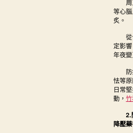
周
等心腦
炙。
從
定影響
年夜變
防
怯等原
日常堅
動，
竹
2
降壓藥