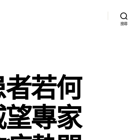
搜尋
患者若何
威望專家