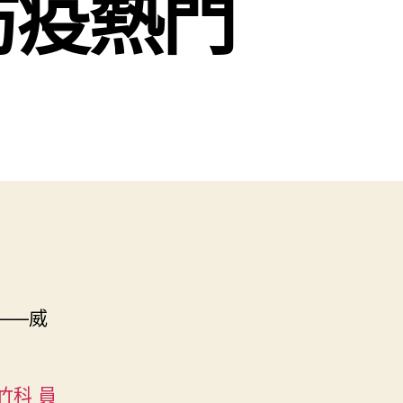
防疫熱門
——威
竹科 員