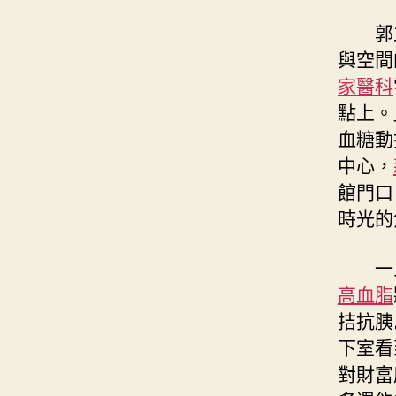
郭
與空間
家醫科
點上。
血糖動
中心，
館門口
時光的
一
高血脂
拮抗胰
下室看
對財富