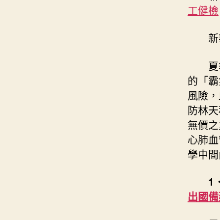
工健檢
新
夏
的「霸
風險，
防林天
無價之
心肺血
學中間
1
出國備