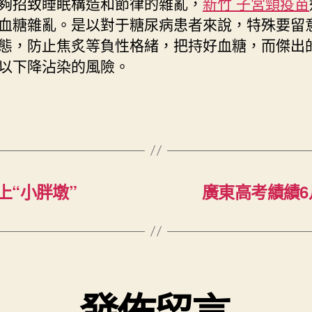
夠招致睡眠構造和節律的雜亂，
新竹 子宮頸疫苗
血糖雜亂。是以對于糖尿病患者來說，特殊要留
態，防止焦炙等負性格緒，把持好血糖，而傑出
以下降沾染的風險。
“小胖墩”
廣東高考績績6月
發佈留言