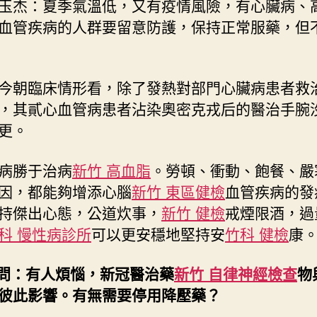
熱
玉杰：夏季氣溫低，又有疫情風險，有心臟病、
門〉
血管疾病的人群要留意防護，保持正常服藥，但
中
今朝臨床情形看，除了發熱對部門心臟病患者救
，其貳心血管病患者沾染奧密克戎后的醫治手腕
更。
病勝于治病
新竹 高血脂
。勞頓、衝動、飽餐、嚴
因，都能夠增添心腦
新竹 東區健檢
血管疾病的發
持傑出心態，公道炊事，
新竹 健檢
戒煙限酒，過
科 慢性病診所
可以更安穩地堅持安
竹科 健檢
康
.問：有人煩惱，新冠醫治藥
新竹 自律神經檢查
物
彼此影響。有無需要停用降壓藥？