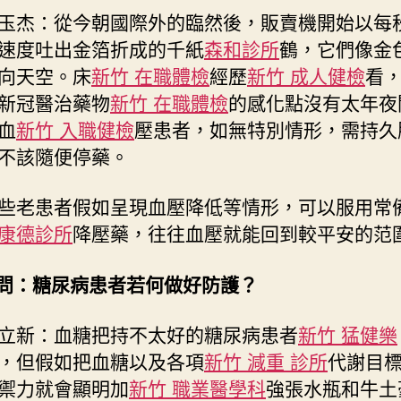
玉杰：從今朝國際外的臨然後，販賣機開始以每
速度吐出金箔折成的千紙
森和診所
鶴，它們像金
向天空。床
新竹 在職體檢
經歷
新竹 成人健檢
看
新冠醫治藥物
新竹 在職體檢
的感化點沒有太年夜
血
新竹 入職健檢
壓患者，如無特別情形，需持久
不該隨便停藥。
些老患者假如呈現血壓降低等情形，可以服用常
康德診所
降壓藥，往往血壓就能回到較平安的范
.問：糖尿病患者若何做好防護？
立新：血糖把持不太好的糖尿病患者
新竹 猛健樂
，但假如把血糖以及各項
新竹 減重 診所
代謝目
禦力就會顯明加
新竹 職業醫學科
強張水瓶和牛土