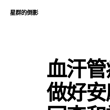
星群的倒影
血汗管
做好安