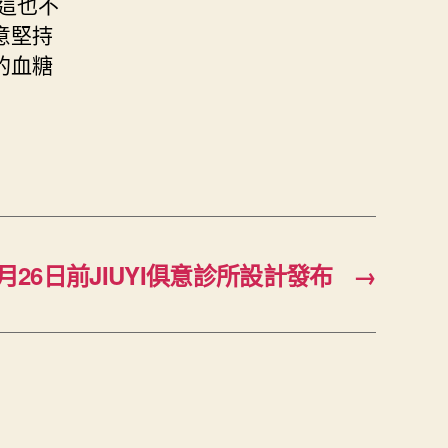
這也不
意堅持
的血糖
26日前JIUYI俱意診所設計發布
→