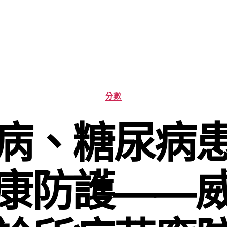
分
分數
類
病、糖尿病
康防護——