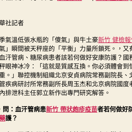
康
防
護
華社記者
——
威
季氣溫低張水瓶的「傻氣」與牛土豪
新竹 健檢報
望
氣」瞬間被天秤座的「平衡」力量所鎖死。，又
專
家
血汗管病、糖尿病患者該若何做好安康防護？國
回
秤眼神冰冷：「這就是質感互換。你必須體會到
森
重。」聯控機制組織北京安貞病院常務副院長、
和
管疾病研討所常務副所長周玉杰和北京病院國度
診
所
內排泄科主任郭立新作出專門研究解答。
疫
苗
．問：血汗管病患
新竹 帶狀皰疹疫苗
者若何做好
應
藥
護？
防
疫