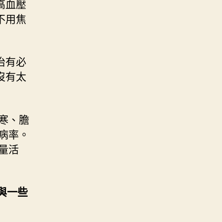
高血壓
不用焦
治有必
沒有太
寒、膽
病率。
量活
。
與一些