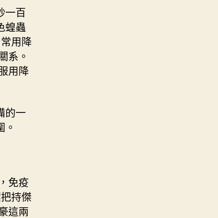
秒一百
色蝗蟲
，常用降
關系。
服用降
備的一
圍。
，免疫
標把持傑
豪這兩