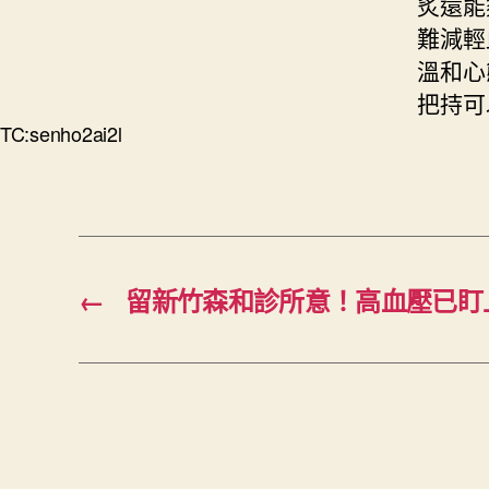
炙還能
難減輕
溫和心
把持可
TC:senho2ai2l
←
留新竹森和診所意！高血壓已盯上