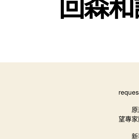
回森和
reques
原
望專家
新