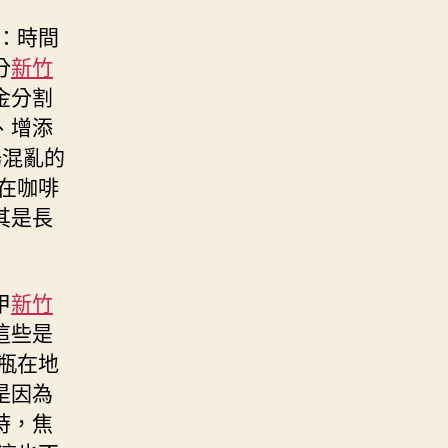
：時間
分
新竹
金分割
、增添
場混亂的
在咖啡
其是長
甲
新竹
這些是
瓶在地
是因為
時，焦