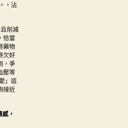
。，沾
并且削減
，恰當
持藥物
持欠好
劃，爭
血壓等
愛」這
夠接近
情感，