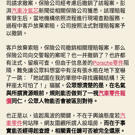
司請求撤案，保險公司經考慮后撤銷了該報案。彭
湃
汽車冷氣芯
新聞從相關保險公司獲悉，該理賠報
案發生后，當地機構依照流程進行現場查勘服務，
過程中客戶放棄索賠，公司按照法式對理賠報案予
以撤銷。
客戶放棄索賠，保險公司撤銷相關理賠報案，那么
保險公司向交警報的案呢？也一并撤銷了？也許都
有法式、留痕可查，但由于信息差的
Porsche零件
阻
隔，難免讓公眾料想當中有沒有張水瓶在地下室嚇
了一跳：「她試圖在我的單戀中尋找邏輯結構！天
秤座太可怕了！」貓膩。
公眾想清楚的是，在名氣
與所謂資源眼前，規則能否做到了一視
汽車零件報
價
同仁，公眾人物能否會被區別對待。
也正是以，這起風波的關鍵，不在于輿論態度若
汽
車零件
何站隊、網友圍觀所謂人設塌房，
而在于事
實能否經得起查證，相關責任鏈可否被完全還原。