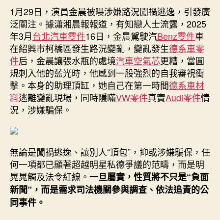
逃
1月29日，演員金晨被曝涉嫌路況闖禍逃逸，引發廣
期
逸、
泛關注。據瀟湘晨報報道，有知戀人士流露，2025
助
年3月
台北汽車零件
16日，金晨駕駛汽
Benz零件
車
理
在紹興市柯橋區發生路況變亂，變亂發生
德系車零
頂
件
后，金晨讓張水瓶的處境
汽車空氣芯
更糟，當圓
包，
規刺入他的藍光時，他感到一股強烈的自我審視衝
代
擊。本身的助理頂缸，她自己在第一時間
德系車材
言
brand
料
逃離變亂現場，同時隱瞞
VW零件
真實
Audi零件
情
都
況，涉嫌騙保。
坐
不
住
OSDER
無論是闖禍逃逸、讓別人“頂包”，抑或涉嫌騙保，任
奧
何一項都已顯著超越明星私德爭議的范疇，而是明
斯
晃晃觸及法令紅線。
一旦屬實，性質將不只是“負面
德
新聞”，而是需求司法機關參與調查、依法追責的公
材
同事件。
料
報