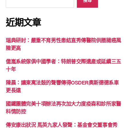
近期文章
瑞典研討：嚴重不育男性患結直秀傳醫院供膳腸癌風
險更高
億嵐系統傢俱中國學者：特朗普交際遺產或延續三五
十年
陳晨：讓東寓法鼓的聲響傳得OSDER奧斯德德系車
更長遠
國鐵團體完美十項辦法再次加大力度疫森和診所家醫
科情防控
傳安康出狀況 馬英九家人發聲：基金會交董事會秀