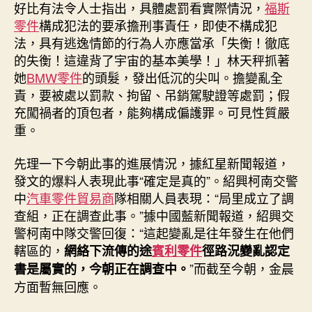
好比有法令人士指出，具體處罰看實際情況，
福斯
價
了
零件
構成犯法的要承擔刑事責任，即使不構成犯
金
法，具有逃逸情節的行為人亦應當承「失衡！徹底
晨
的失衡！這違背了宇宙的基本美學！」林天秤抓著
還
她
BMW零件
的頭髮，發出低沉的尖叫。擔變亂全
穩
責，要被處以罰款、拘留、吊銷駕駛證等處罰；假
得
充闖禍者的頂包者，能夠構成偏護罪。可見性質嚴
住？〉
重。
中
先理一下今朝此事的進展情況，據紅星新聞報道，
發文的爆料人表現此事“確定是真的”。紹興柯南交警
中
汽車零件貿易商
隊相關人員表現：“局里成立了調
查組，正在調查此事。”據中國藍新聞報道，紹興交
警柯南中隊交警回復：“這起變亂是往年發生在他們
轄區的，
網絡下流傳的途
賓利零件
徑路況變亂認定
”而截至今朝，金晨
書是屬實的，今朝正在調查中。
方面暫無回應。