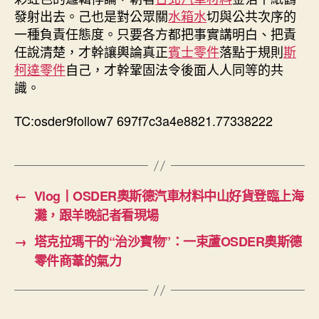
發射出去。己也是對公眾關
水箱水
切與公共次序的
一種負責任態度。只要各方都把事實講明白、把責
任說清楚，才幹讓輿論真正
賓士零件
落點于規則
斯
柯達零件
自己，才幹鞏固法令後面人人同等的共
識。
TC:osder9follow7 697f7c3a4e8821.77338222
←
Vlog丨OSDER奧斯德汽車材料中山好貨登臨上海
灘，跟羊晚記者看現場
→
塔克拉瑪干的“治沙寶物”：一束蘆OSDER奧斯德
零件商葦的氣力