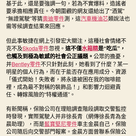
基于此，還是要強調一句，若為不實爆料，造謠者
要承擔相應責任。今朝圍觀的網友還給出了“酒駕”
“無證駕駛”等猜
奧迪零件
測，這
汽車機油芯
類說法也
需等候調查結果來回應。
但此事敏捷在網上引發宏大關注，這種社會情緒不
克不及
Skoda零件
忽視。
這不僅
水箱精
是“吃瓜”，
公眾的擔憂，
也觸及到極為敏感的社會公正議題。
并
Bentley零件
不只針對此刻，她看到了什麼？某一
明星的個人行為，而在于能否存在應用成分、資源
「儀式開始！失敗者，將永遠被困在我的咖啡館
裡，成為最不對稱的裝飾品！」和影響力迴避責
任、轉嫁風險的“特權通道”。
有新聞稱，保險公司在理賠調查階段調取交警監控
時發現，實際駕駛人并非徐長青（網傳徐長青為金
晨助理），而是
藍寶堅尼零件
車主金晨自己，保險
公司隨后向交警部門報案。金晨方面曾聯系保險公