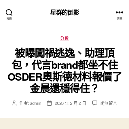
星群的倒影
搜尋
選單
分
分數
類
被曝闖禍逃逸、助理頂
包，代言brand都坐不住
OSDER奧斯德材料報價了
金晨還穩得住？
在
作者:
admin
2026 年 2 月 2 日
尚無留言
文
文
〈被
章
章
曝
作
發
闖
者
佈
禍
日