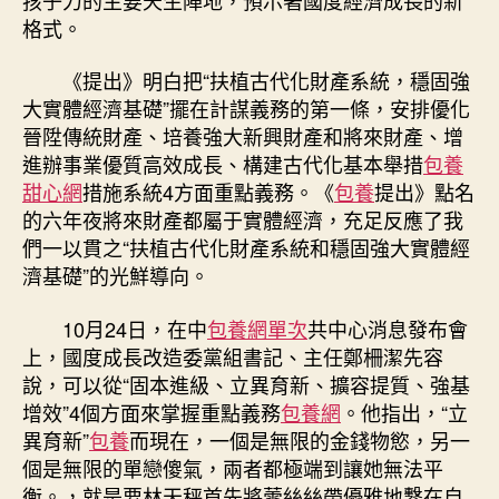
長
格式。
新
將
《提出》明白把“扶植古代化財產系統，穩固強
來〉
大實體經濟基礎”擺在計謀義務的第一條，安排優化
中
晉陞傳統財產、培養強大新興財產和將來財產、增
進辦事業優質高效成長、構建古代化基本舉措
包養
甜心網
措施系統4方面重點義務。《
包養
提出》點名
的六年夜將來財產都屬于實體經濟，充足反應了我
們一以貫之“扶植古代化財產系統和穩固強大實體經
濟基礎”的光鮮導向。
10月24日，在中
包養網單次
共中心消息發布會
上，國度成長改造委黨組書記、主任鄭柵潔先容
說，可以從“固本進級、立異育新、擴容提質、強基
增效”4個方面來掌握重點義務
包養網
。他指出，“立
異育新”
包養
而現在，一個是無限的金錢物慾，另一
個是無限的單戀傻氣，兩者都極端到讓她無法平
衡。，就是要林天秤首先將蕾絲絲帶優雅地繫在自