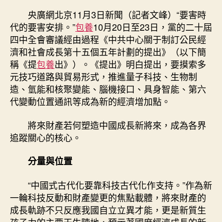
專
央廣網北京11月3日新聞（記者文峰）“要害時
包
代的要害安排。”
包養
10月20日至23日，黨的二十屆
養
四中全會審議經由過程《中共中心關于制訂公民經
網
濟和社會成長第十五個五年計劃的提出》（以下簡
懂
稱《提
包養
出》）。《提出》明白提出，要摸索多
“十
元技巧道路與貿易形式，推進量子科技、生物制
五
五”
造、氫能和核聚變能、腦機接口、具身智能、第六
丨
代變動位置通訊等成為新的經濟增加點。
將
來
將來財產若何塑造中國成長新將來，成為各界
財
追蹤關心的核心。
產，
若
分量與位置
何
塑
“中國式古代化要靠科技古代化作支持。”作為新
造
一輪科技反動和財產變更的焦點載體，將來財產的
中
國
成長軌跡不只反應我國自立立異才能，更是新質生
成
孩子力的主要天生陣地，預示著國度經濟成長的新