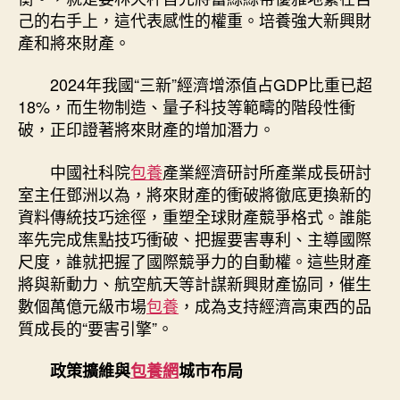
己的右手上，這代表感性的權重。培養強大新興財
產和將來財產。
2024年我國“三新”經濟增添值占GDP比重已超
18%，而生物制造、量子科技等範疇的階段性衝
破，正印證著將來財產的增加潛力。
中國社科院
包養
產業經濟研討所產業成長研討
室主任鄧洲以為，將來財產的衝破將徹底更換新的
資料傳統技巧途徑，重塑全球財產競爭格式。誰能
率先完成焦點技巧衝破、把握要害專利、主導國際
尺度，誰就把握了國際競爭力的自動權。這些財產
將與新動力、航空航天等計謀新興財產協同，催生
數個萬億元級市場
包養
，成為支持經濟高東西的品
質成長的“要害引擎”。
政策擴維與
包養網
城市布局