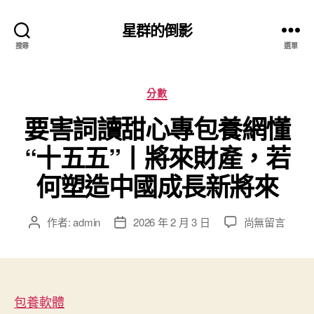
星群的倒影
搜尋
選單
分
分數
類
要害詞讀甜心專包養網懂
“十五五”丨將來財產，若
何塑造中國成長新將來
在
作者:
admin
2026 年 2 月 3 日
尚無留言
文
文
〈要
章
章
害
作
發
詞
者
佈
讀
日
甜
包養軟體
期
心