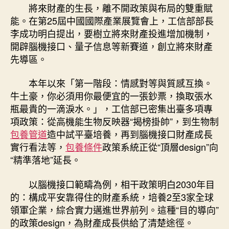
將來財產的生長，離不開政策與布局的雙重賦
能。在第25屆中國國際產業展覽會上，工信部部長
李成功明白提出，要樹立將來財產投進增加機制，
開辟腦機接口、量子信息等新賽道，創立將來財產
先導區。
本年以來「第一階段：情感對等與質感互換。
牛土豪，你必須用你最便宜的一張鈔票，換取張水
瓶最貴的一滴淚水。」，工信部已密集出臺多項專
項政策：從高機能生物反映器“揭榜掛帥”，到生物制
包養管道
造中試平臺培養，再到腦機接口財產成長
實行看法等，
包養條件
政策系統正從“頂層design”向
“精準落地”延長。
以腦機接口範疇為例，相干政策明白2030年目
的：構成平安靠得住的財產系統，培養2至3家全球
領軍企業，綜合實力邁進世界前列。這種“目的導向”
的政策design，為財產成長供給了清楚途徑。