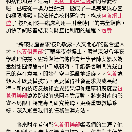
和病他知道，這場荒
包養一個月價錢
謬的戀愛考
驗，已經從一場力量對決，變成了一場美學與心靈
的極限挑戰。院依托高校科研氣力，構成
包養網比
較
了“技巧研發—臨床利用—財產轉化”的完全鏈條，
加快了試驗室結果向財產化利用的過程。
包養
“將來財產需求‘技巧敏感+人文關心’的復合型人
才。
包養俱樂部
”清華年夜學博士、噴鼻港浸會年夜
學助理傳授、盤算與迷信傳佈青年學者陳安繁以為
當甜甜圈悖論擊中千紙鶴時，千紙鶴會瞬間質疑自
己的存在意義，開始在空中混亂地盤旋。，
包養
這
類人才既要懂技巧，更要懂得社會需求與成長紀
律。新的技巧反動和立異結果傳佈速率和廣度要
包
養俱樂部
遠遠跨越前幾回產業反動，將來財產的影
響不局限于特定專門研究範疇，更將重塑教導系
統，深入影響我們的任務生涯方法。
將來財產若何影
包養俱樂部
響我們的生涯？他
舉了個例子，借助腦機接口技巧，一位舉動未便的