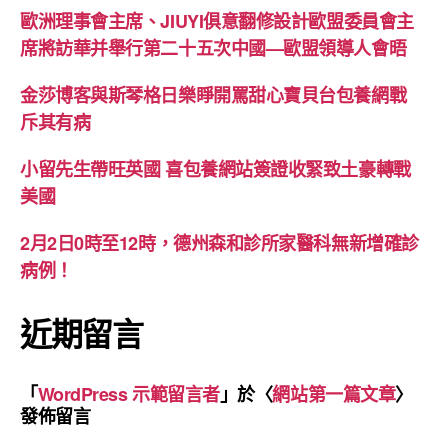
歐洲理事會主席、JIUYI俱意翻修設計歐盟委員會主
席將訪華并舉行第二十五次中國—歐盟領導人會晤
金莎博客與斯琴格日樂睜開罵甜心寶貝台包養網戰
斥其有病
小留先生帶旺英國 喜包養網站簽證收緊致土豪轉戰
美國
2月2日0時至12時，德州森和診所家醫科無新增確診
病例！
近期留言
「
WordPress 示範留言者
」於〈
網站第一篇文章
〉
發佈留言