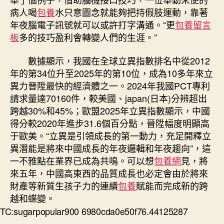
病人喝
包養
水只意圖念就能夠把持假肢運動，靠著
年夜腦電子訊號就可以或許打字溝通。“更
包養留言
板
多的技巧盈利會轉變人們的生涯。”
數據顯示，我國在全球立異指數排名中從2012
年的第34位升至2025年的第10位，成為10多年來立
異力晉陞最快的經濟體之一。2024年我國PCT專利
請求量達70160件，較美國、japan(日本)分辨超出
跨越30%和45%；歐盟2025年立異指數顯示，中國
得分較2020年進步31.6個百分點，晉陞幅度明顯高
于歐美。“立異是引領成長的第一動力，充足開釋立
異潛能是將來中國成長的年夜邏輯和年夜趨向”，這
一不雅點在業界已成為共鳴。可以想
包養網
見，將
來五年，中國高東西的品質成長也必定會由於將來
財產等新質生孩子力的連續
包養
賦能而完成新的跨
越和蝶變。
TC:sugarpopular900 6980cda0e50f76.44125287