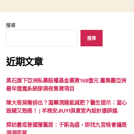
搜尋
搜尋
近期文章
黑石旗下亞洲私募股權基金募資168億元 屬集團亞洲
最年億嵐系統傢俱夜集資項目
陳大哥屎需排出？瀉藥清腸能減肥？醫生提示：當心
毀腸又致癌！ | 羊晚安JIUYI俱意室內設計康辟謠
探訪婁底曾國藩舊居：于斯為盛，即找九宮格會議是
湖湘底氣