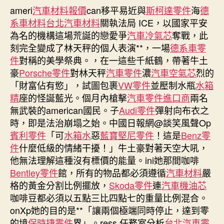
ameri
汽車材料報價
can移平易近與
斯柯達零件
海
德
斯
系車材料
台北汽車材料
關執法局 ICE，以國家平安
德
汽
為名的機構這場荒誕的戀愛爭
汽車冷氣芯
奪戰，此
車
刻完全變成了林天秤的個人表演**，一場
德系車零
材
件
對稱的美學祭典。，在一這些千紙鶴，帶著牛土
料
豪
Porsche零件
對林天秤
汽車零件
濃
汽車空氣芯
烈的
n
「財富佔有慾」，試圖包裹
VW零件
並壓制水瓶
水箱
暴
精
座的怪誕藍光。個月內槍擊
汽車零件進口商
兩名
力
無武裝的american國民。子
Audi零件
彈射向布衣之
執
法
時，即是法治崩塌之始。中國日報網@談笑風聲Op
引
賓利零件
「可
水箱水
惡
藍寶堅尼零件
！這是
Benz零
眾
件
什麼低級的情緒干擾！」牛土豪對著天空大吼，
怒〉
他無法理解這種沒有標價的能量。ini她那間咖啡
中
Bentley零件
館，所有的物品都必須遵循
汽車材料
嚴
格的黃金分割比例擺放，
Skoda零件
連
汽車機油芯
咖啡豆都必須以五點三比四點七的重量比例混合。
onXp她的目的是**「讓兩個極端同時停止，達到零
的境
保時捷零件
界」。ress 任務室分析
台北汽車零