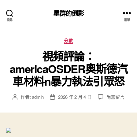
星群的倒影
搜尋
選單
分
分數
類
視頻評論：
americaOSDER奧斯德汽
車材料n暴力執法引眾怒
在
作者:
admin
2026 年 2 月 4 日
尚無留言
文
文
〈視
章
章
頻
作
發
評
者
佈
論：
日
americaOSDE
期
奧