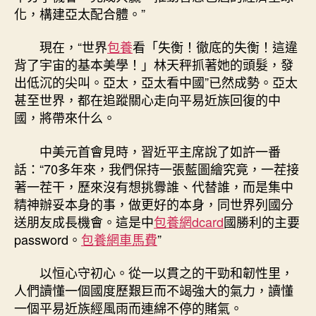
化，構建亞太配合體。”
現在，“世界
包養
看「失衡！徹底的失衡！這違
背了宇宙的基本美學！」林天秤抓著她的頭髮，發
出低沉的尖叫。亞太，亞太看中國”已然成勢。亞太
甚至世界，都在追蹤關心走向平易近族回復的中
國，將帶來什么。
中美元首會見時，習近平主席說了如許一番
話：“70多年來，我們保持一張藍圖繪究竟，一茬接
著一茬干，歷來沒有想挑釁誰、代替誰，而是集中
精神辦妥本身的事，做更好的本身，同世界列國分
送朋友成長機會。這是中
包養網dcard
國勝利的主要
password。
包養網車馬費
”
以恒心守初心。從一以貫之的干勁和韌性里，
人們讀懂一個國度歷艱巨而不竭強大的氣力，讀懂
一個平易近族經風雨而連綿不停的賭氣。