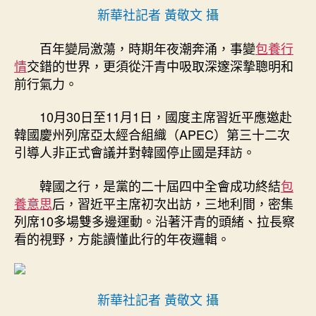
新華社記者 黃敬文 攝
·
配
百年變局激蕩，時期年夜潮奔涌，事變
合
包養行
·
情
交錯的世界，更須從汗青中吸取深邃深摯聰明和
初
前行氣力。
心
——
10月30日至11月1日，國度主席習近平應邀赴
習
韓國慶州列席亞太經合組織（APEC）第三十二次
近
引導人非正式會議并對韓國停止國是拜訪。
平
甜
韓國之行，是黨的二十屆四中全會成功終結
包
心
養意思
后，習近平主席初次出訪，三地利間，密集
專
包
列席10多場雙多邊運動。沿著汗青的頭緒、拉長察
養
看的視野，方能讀懂此行的年夜邏輯。
網
主
席
韓
新華社記者 黃敬文 攝
國