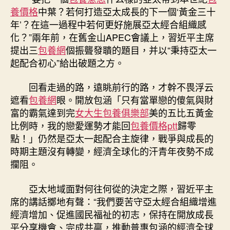
養價格
中葉？若何打造亞太成長的下一個‘黃金三十
年’？在這一過程中若何更好施展亞太經合組織感
化？”兩年前，在舊金山APEC會議上，習近平主席
提出三
包養網
個振聾發聵的題目，并以“秉持亞太一
起配合初心”給出破題之方。
回看走過的路，遠眺前行的路，才幹不畏浮云
遮看
包養網
眼。開放包涵「只有當單戀的傻氣與財
富的霸氣達到完
女大生包養俱樂部
美的五比五黃金
比例時，我的戀愛運勢才能回
包養價格ptt
歸零
點！」仍然是亞太一起配合主旋律，戰爭與成長的
時期主題沒有轉變，經濟全球化的汗青年夜勢不成
攔阻。
亞太地域面對何往何從的決定之際，習近平主
席的講話擲地有聲：“我們要苦守亞太經合組織增進
經濟增加、促進國民福祉的初志，保持在開放成長
平分享機會、完成共贏，推動普惠包涵的經濟全球