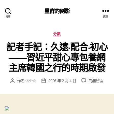
星群的倒影
搜尋
選單
分
分數
類
記者手記：久遠·配合·初心
——習近平甜心專包養網
主席韓國之行的時期啟發
在
作者:
admin
2026 年 2 月 4 日
尚無留言
文
文
〈記
章
章
者
作
發
手
者
佈
記：
日
久
期
遠