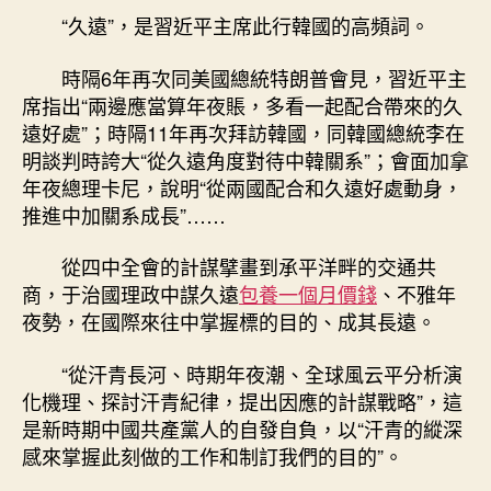
之
“久遠”，是習近平主席此行韓國的高頻詞。
行
的
時隔6年再次同美國總統特朗普會見，習近平主
時
席指出“兩邊應當算年夜賬，多看一起配合帶來的久
期
遠好處”；時隔11年再次拜訪韓國，同韓國總統李在
啟
明談判時誇大“從久遠角度對待中韓關系”；會面加拿
發〉
中
年夜總理卡尼，說明“從兩國配合和久遠好處動身，
推進中加關系成長”……
從四中全會的計謀擘畫到承平洋畔的交通共
商，于治國理政中謀久遠
包養一個月價錢
、不雅年
夜勢，在國際來往中掌握標的目的、成其長遠。
“從汗青長河、時期年夜潮、全球風云平分析演
化機理、探討汗青紀律，提出因應的計謀戰略”，這
是新時期中國共產黨人的自發自負，以“汗青的縱深
感來掌握此刻做的工作和制訂我們的目的”。