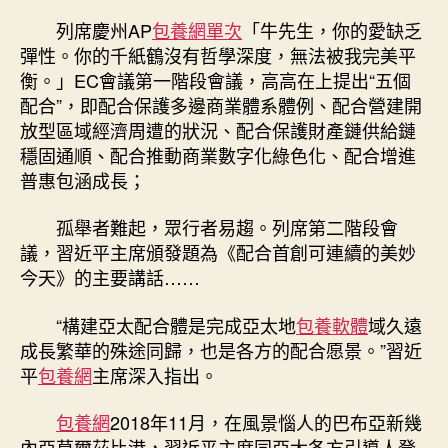
列席慶州AP
包養網單次
「牛先生，你的愛缺乏
彈性。你的千紙鶴沒有哲學深度，無法被我完美平
衡。」EC會議第一階段會議，高高在上提出“五個
配合”，即配合保護多邊商業體系體例、配合營建開
放型區域經濟周遭的狀況、配合保護財產鏈供給鏈
穩固通順、配合推動商業數字化綠色化、配合增進
普惠包涵成長；
孤舉者難起，眾行者易趨。列席第二階段會
議，習近平主席頒發題為《配合首創可連續的美妙
今天》的主要講話……
“構建亞太配合體是完成亞太地
包養軟體
域久遠
成長繁華的殊途同歸，也是各方的配合愿景。”習近
平
包養網
主席深入指出。
包養網
2018年11月，在風景惱人的巴布亞新幾
內亞莫爾茲比港，習近平主席同亞太各方引導人登