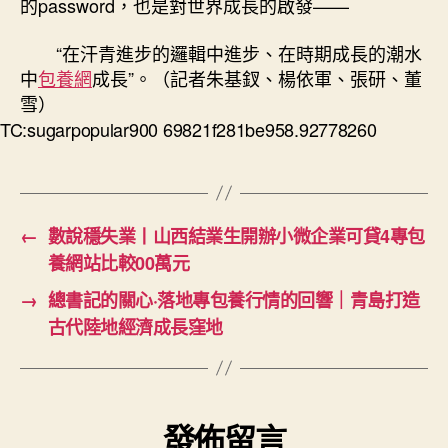
的password，也是對世界成長的啟發——
“在汗青進步的邏輯中進步、在時期成長的潮水
中
包養網
成長”。（記者朱基釵、楊依軍、張研、董
雪）
TC:sugarpopular900 69821f281be958.92778260
←
數說穩失業丨山西結業生開辦小微企業可貸4專包
養網站比較00萬元
→
總書記的關心·落地專包養行情的回響｜青島打造
古代陸地經濟成長窪地
發佈留言