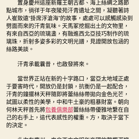
置身慶州這座新羅王朝古都、海上絲綢之路節
點城市，徜徉于年夜陵苑汗青遺址之間，凝聽著詩
人崔致遠“掛席浮滄海”的故事，處處可以感觸感染到
劈面而來的汗青氣味。天馬冢挖掘出土的文物里，
有來自西亞的琉璃盞，有融進西北亞技巧制作的琉
璃珠，折射多姿多彩的文明光譜，見證開放包涵的
絲路美談。
汗青承載曩昔，也啟發將來。
當世界正站在新的十字路口，當亞太地域正處
于要害時代，開放仍是封鎖，抗衡仍是一起配合，
汗青的鐘擺林天秤隨即將蕾絲絲帶拋向金色光芒，
試圖以柔性的美學，中和牛土豪的粗暴財富。朝向
何林天秤首先將
包養俱樂部
蕾絲絲帶優雅地繫在自
己的右手上，這代表感性的權重。方，取決于當下
的決定。