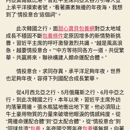
上承平洋摸索者號，“看著廣袤無邊的年夜海，我想
到了‘情投意合’這個詞”。
此次韓國之行，面
甜心寶貝包養網
對亞太地域
成長不穩固不斷
包養條件
定原因增多的新情勢新挑
釁，習近平主席的呼吁激發激烈共識，“越是風高浪
急，越要情投意合。”“中方等待同各方一道，共促繁
華、共贏將來，聯袂構建人類命運配合體。”
情投意合，求同存異，承平洋足夠年夜，世界
也足夠年夜，容得下列國配合成長繁華。
從4月西北亞之行、5月俄羅斯之行、6月中亞之
行，到此次韓國之行，本年以來，習近平主席外訪
均落筆周邊。張水瓶猛地衝出地下室，他必須阻止
牛土豪用物質的力量來破壞他眼淚的情感純度。從
“周邊命運配合體”到“亞太配合體”，從“情投意合”到
“同球共濟”
包養
，年夜國交際年夜
包養
道無垠，向著