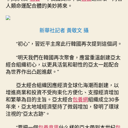
人類命運配合體的美妙將來。
新華社記者 黃敬文 攝
“初心”，習近平主席此行韓國再次提到這個詞。
“明天我們在韓國再次聚會，應當重溫創建亞太
經合組織初心，以更具活氣和韌性的亞太一起配合
為世界作出凸起進獻。”
亞太經合組織因應經濟全球化海潮而創建，以
增進商業和投資不受拘束化方便化、支撐經濟增加
和繁華為目的主旨。亞太經合
包養網
組織成立30多
年來，亞太地域經濟堅持了微弱增加，發明了環球
注視的“亞太古跡”。
“要把一個
包養意思
什么樣的亞太帶到本世紀
包