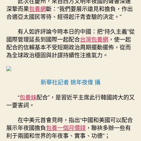
此次在慶州，來自西方文明年夜國的聲響深邃
深摯而果
包養網
斷：“我們要展示遠見和擔負，作出
合適亞太國民等待、經得起汗青查驗的決定。”
有人如許評論今時本日的中國：把“持久主義”從
國際管理延長到國際一起配合
台灣包養網
，使一起
配合的信賴基本不受短期政治周期擺動擺佈，從而
為全球政治穩固與計謀持續性注進氣力。
新華社記者 姚年夜偉 攝
“
包養妹
配合”，是習近平主席此行韓國誇大的又
一要害詞。
在中美元首會見時，指出“中國和美國可以配合
展示年夜國擔負
包養一個月價錢
，聯袂多辦一些有
利于兩國和世界的年夜事、實事、功德”；