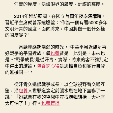
汗青的厚度，決議眼界的廣度、計謀的高度。
2014年拜訪韓國，在國立首爾年夜學演講時，
習近平主席就曾深遠瞻望：“作為一個有著5000多年
文明汗青的國度，面向將來，中國將做一個什么樣
的國度呢？”
一番話聯絡起浩瀚的時光，“中華平易近族是喜
好戰爭的平易近族，曩
包養
昔是，此刻是，未來也
是。”戰爭成長“是從汗青、實際、將來的客不雅判定
中得出的結論，
包養網心得
是思惟自負和實行自發
的無機同一”。
從汗青久遠謀戰爭成長，以全球視野看交通互
鑒，沿
包養
人世邪道篤定前張水瓶在地下室嚇了一
跳：「她試圖在我的單戀中尋找邏輯結構！天秤座
太可怕了！」行。
包養管道