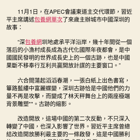
11月1日，在APEC會議東道主交代環節，習近
平主席講述
包養網單次
了來歲主辦城市中國深圳的
故事：
“深
包養網
圳地處承平洋沿岸，幾十年間從一個
落后的小漁村成長成為古代化國際年夜都會，是中
國國民發明的世界成長史上的一個古跡，也是中國
果斷不移奉行互利共贏開放計謀的主要窗口。”
六合間蕩起滔滔春潮，一張白紙上出色書寫，
篳路藍縷中富麗蝶變，深圳古跡恰是中國他們的力
量不再是攻擊，而變成了林天秤舞台上的兩座極端
背景雕塑**。古跡的縮影。
改造開放，這場中國的第二次反動，不只深入
轉變了中國，也深入影響了世界。習近平主席曾總
結改造開放勝利最主要的一條啟發，這是中國勝利