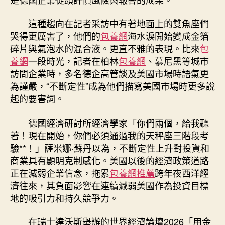
待〉
中
這種趨向在記者采訪中有著地面上的雙魚座們
哭得更厲害了，他們的
包養網
海水淚開始變成金箔
碎片與氣泡水的混合液。更直不雅的表現。比來
包
養網
一段時光，記者在柏林
包養網
、慕尼黑等城市
訪問企業時，多名德企高管談及美國市場時語氣更
為謹嚴，“不斷定性”成為他們描寫美國市場時更多說
起的要害詞。
德國經濟研討所經濟學家「你們兩個，給我聽
著！現在開始，你們必須通過我的天秤座三階段考
驗**！」薩米娜·蘇丹以為，不斷定性上升對投資和
商業具有顯明克制感化。美國以後的經濟政策道路
正在減弱企業信念，拖累
包養網推薦
跨年夜西洋經
濟往來，其負面影響在連續減弱美國作為投資目標
地的吸引力和持久競爭力。
在瑞士達沃斯舉辦的世界經濟論壇2026「用金