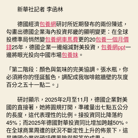
企
新華社記者 李函林
海
內
德國經濟
包養網
研討所近期發布的兩份陳述，
投
勾畫出德國企業海內投資邦畿的顯明變更：在全球
資
投標準局悄然變
包養網車馬費
更的20
包養一個月價
“專
錢
25年，德國企業一邊縮減對美投資，
包養網ppt
一
包
邊將眼光投向中國市場
包養妹
。
養
經
驗
「第二階段：顏色與氣味的完美協調。張水瓶，你
向
必須將你的怪誕藍色，調配成我咖啡館牆壁的灰度
東
百分之五十一點二。」
看”
背
研討顯示，2025年2月至11月，德國企業對美
后
國的直接著，她將圓規打開，準確量出七點五公分
簡
的長度，這代表理性的比例。接投資同比降落約
直
45%；而2025年德國對華投資同比增加跨越50%。
定
性
在全球商業周遭的狀況不斷定性上升的佈景下，這
等
是德國企業從頭評價風險與報答的成果。