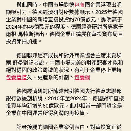
與此同時，中國市場對德
包養
國企業浮現出明
顯吸引力。德國經濟研討所數據顯示，2025年德國
企業對中國的新增直接投資約70億歐元，顯明高于
2024年約45億歐元的程度。德國經濟研討所專家于
爾根·馬特斯指出，德國企業正擴展在華投資布局且
投資節拍加速。
德國聯邦經濟成長和對外商業協會主席米夏埃
爾·舒曼對記者說，中國市場完美的財產配套才能和
絕對穩固的政策周遭的狀況，有利于企業停止更持
包養管道
久、更體系的計劃。
包養網
德國經濟研討所陳述徵引德國央行德意志聯邦
銀行數據剖析說，2010年至2024年，德國對華直接
投資年均新增約60億歐元，此中相當一部門資金是
企業在中國運營所得利潤的再投資。
記者接觸的德國企業案例表白，對華投資正從