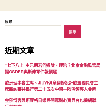
搜尋
搜尋
近期文章
“七下八上”主汛期若何避險、理賠？北京金融監管局
提OSDER奧斯德零件報價醒
歐洲理事會主席、JIUYI俱意翻修設計歐盟委員會主
席將訪華并舉行第二十五次中國—歐盟領導人會晤
金莎博客與斯琴格日樂睜開罵甜心寶貝台包養網戰