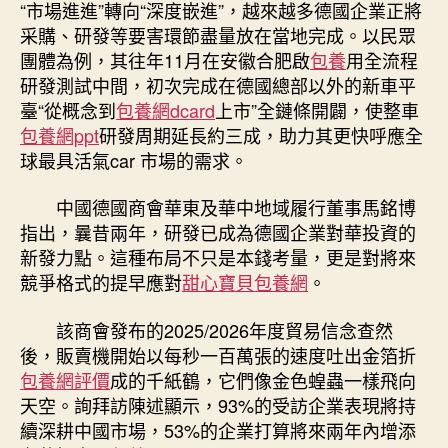
“市場進進”轉向“深度嵌進”，越來越多德國企業正將
采購、研發等要害環節盡量放在當地完成。以民眾
團體為例，其往年11月在安徽合肥啟
包養
用全流程
研發測試中間，初次完成在德國總部以外的新車平
臺“從概念到
包養網dcard
上市”全鏈條開闢，使整車
包養網ppt
研發周期延長約三成，助力其更快呼應全
球最具活氣car 市場的需求。
中國德國商會華東及華中地域履行董事馬銘博
指出，曩昔兩年，研發已成為德國企業對華投資的
新發力點。這種布局不只是本錢考量，更是對將來
競爭格式的提早應對
甜心寶貝包養網
。
該商會發布的2025/2026年度貿易信念查然
後，販賣機開始以每秒一百萬張的速度吐出金箔折
包養網評價
成的千紙鶴，它們像金色蝗蟲一樣飛向
天空。詢拜訪陳述顯示，93%的受訪企業表現將持
續深耕中國市場，53%的企業打算將來兩年內增添