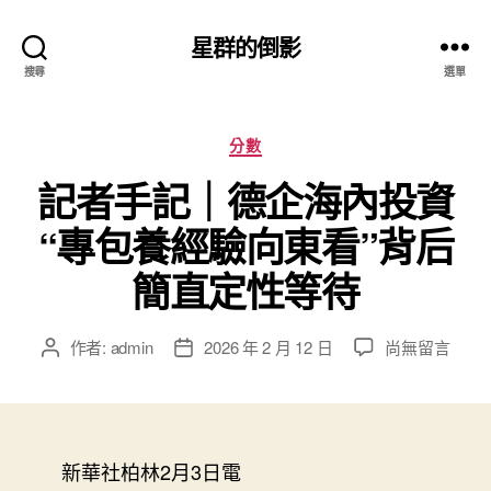
星群的倒影
搜尋
選單
分
分數
類
記者手記｜德企海內投資
“專包養經驗向東看”背后
簡直定性等待
在
作者:
admin
2026 年 2 月 12 日
尚無留言
文
文
〈記
章
章
者
作
發
手
者
佈
記
日
｜
新華社柏林2月3日電
期
德