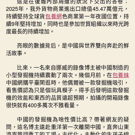
這是在復雜內部周遭的狀況下交出的答卷：
2025年，我外貨物商業進出口總值45.47萬億元，
持續堅持全球貨
包養網
色商業第一年夜國位置，持
續9年堅持增加，同時也是參加世貿組織以來時光跨
度最長的持續增加。
亮眼的數據背后，是中國與世界雙向奔赴的鮮
活故事。
比來，一名來自挪威的錄像博主被中國制造的
小型發掘機持續震動了兩次。幾個月前，在
包養妹
中國網購平臺閑逛時，他偶爾被一款發掘機吸引，
看售價認為只是個玩具模子，得手后發明這款發掘
機的效能和東西的品質遠超預期，拍攝的開箱錄像
很快就有400多萬次不雅看量。
中國的發掘機為啥性價比高？帶著網友的疑
問，這名博主遠赴重洋第一次離開中國，直奔山東
濟寧華翊重工的工場。古代化、主動化的生孩子線