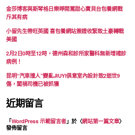
金莎博客與斯琴格日樂睜開罵甜心寶貝台包養網戰
斥其有病
小留先生帶旺英國 喜包養網站簽證收緊致土豪轉戰
美國
2月2日0時至12時，德州森和診所家醫科無新增確診
病例！
昆明“汽車撞人”變亂JIUYI俱意室內設計致2逝世9
傷，闖禍司機已被抓獲
近期留言
「
WordPress 示範留言者
」於〈
網站第一篇文章
〉
發佈留言