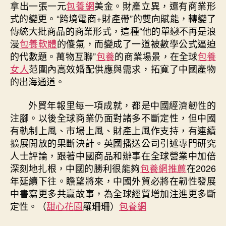
拿出一張一元
包養網
美金。財產立異，還有商業形
式的變更。“跨境電商+財產帶”的雙向賦能，轉變了
傳統大批商品的商業形式，這種“他的單戀不再是浪
漫
包養軟體
的傻氣，而變成了一道被數學公式逼迫
的代數題。萬物互聯”
包養
的商業場景，在全球
包養
女人
范圍內高效婚配供應與需求，拓寬了中國產物
的出海通道。
外貿年報里每一項成就，都是中國經濟韌性的
注腳。以後全球商業仍面對諸多不斷定性，但中國
有軌制上風、市場上風、財產上風作支持，有連續
擴展開放的果斷決計。英國播送公司引述專門研究
人士評論，跟著中國商品和辦事在全球營業中加倍
深刻地扎根，中國的勝利很能夠
包養網推薦
在2026
年延續下往。瞻望將來，中國外貿必將在韌性發展
中書寫更多共贏故事，為全球經貿增加注進更多斷
定性。（
甜心花園
羅珊珊
）
包養網