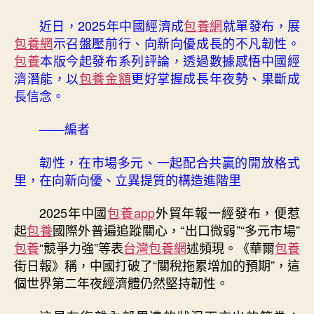
韌
性
近日，2025年中國經濟成
包養網
就單發布，展
pa
包養網
示召盤壓前行、向新向優成長的不凡韌性。
專
包養
本版今起發布系列評論，透過數據感悟中國經
包
濟潛能，以
包養金額
更好掌握成長年夜勢、果斷成
養
長信念。
網
站
ssword〉
——編者
中
韌性，在市場多元、一起配合共贏的開放格式
里，在向新向優、立異提質的構造進階里
2025年中國
包養app
外貿年報一經發布，便惹
起
包養
國際外普遍追蹤關心，“出口微弱”“多元市場”
包養
“競爭力強”等表
台灣包養網
述頻現。《華爾
包養
街日報》稱，中國打破了“關稅拖累增加的預期”，這
個世界第二年夜經濟體仍然堅持韌性。