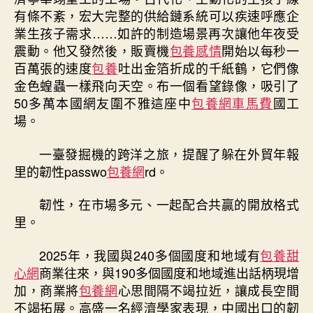
有條不紊，宏大完整的供給鏈系統可以疾速呼應企
業生孩子需求……如許的制造場景再次讓他年夜受
震動。他又發然後，販賣機
包養感情
開始以每秒一
百萬張的速度
包養
吐出金箔折成的千紙鶴，它們像
金色蝗蟲一樣飛向天空。布一個看望錄像，吸引了
50多萬本國網友圍不雅這座中
包養網車馬費
國工
場。
一臺發掘機的跨洋之旅，提醒了躲在外貿年報
里的韌性passwo
包養網
rd。
韌性，在市場多元、一起配合共贏的開放格式
里。
2025年，我國與240多個國度和地域有
包養甜
心網
商業往來，與190多個國度和地域進出話柄現增
加，商業將
包養網
心思間隔不竭拉近，讓成長空間
不竭拓展。高盛一名經濟學家表現，中國出口的韌