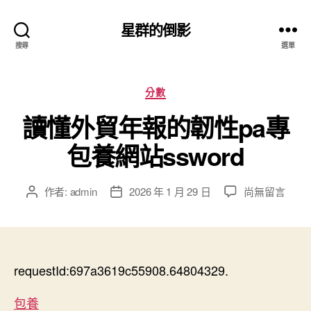
星群的倒影
搜尋
選單
分
分數
類
讀懂外貿年報的韌性pa專
包養網站ssword
在
作者:
admin
2026 年 1 月 29 日
尚無留言
文
文
〈讀
章
章
懂
作
發
外
者
佈
貿
日
年
requestId:697a3619c55908.64804329.
期
報
的
包養