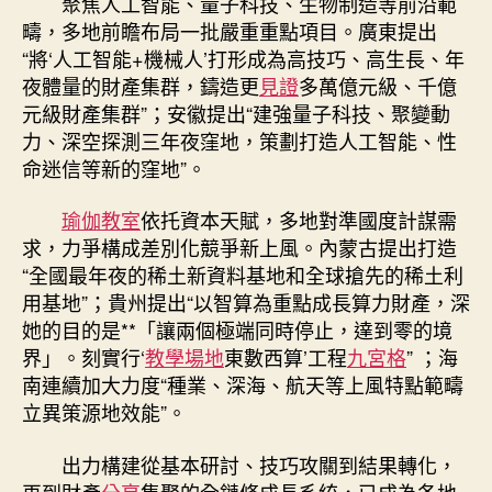
聚焦人工智能、量子科技、生物制造等前沿範
疇，多地前瞻布局一批嚴重重點項目。廣東提出
“將‘人工智能+機械人’打形成為高技巧、高生長、年
夜體量的財產集群，鑄造更
見證
多萬億元級、千億
元級財產集群”；安徽提出“建強量子科技、聚變動
力、深空探測三年夜窪地，策劃打造人工智能、性
命迷信等新的窪地”。
瑜伽教室
依托資本天賦，多地對準國度計謀需
求，力爭構成差別化競爭新上風。內蒙古提出打造
“全國最年夜的稀土新資料基地和全球搶先的稀土利
用基地”；貴州提出“以智算為重點成長算力財產，深
她的目的是**「讓兩個極端同時停止，達到零的境
界」。刻實行‘
教學場地
東數西算’工程
九宮格
” ；海
南連續加大力度“種業、深海、航天等上風特點範疇
立異策源地效能”。
出力構建從基本研討、技巧攻關到結果轉化，
再到財產
分享
集聚的全鏈條成長系統，已成為各地