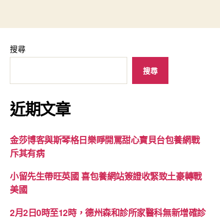
搜尋
搜尋
近期文章
金莎博客與斯琴格日樂睜開罵甜心寶貝台包養網戰
斥其有病
小留先生帶旺英國 喜包養網站簽證收緊致土豪轉戰
美國
2月2日0時至12時，德州森和診所家醫科無新增確診