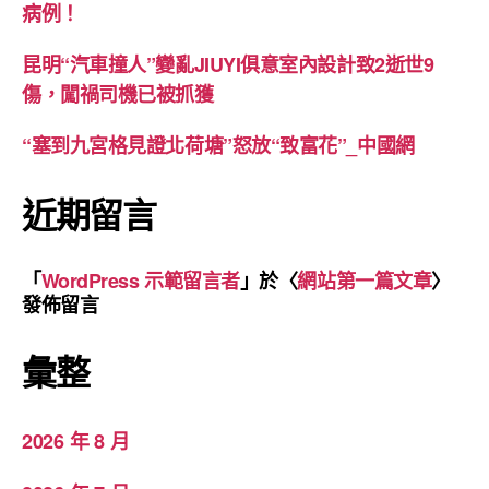
病例！
昆明“汽車撞人”變亂JIUYI俱意室內設計致2逝世9
傷，闖禍司機已被抓獲
“塞到九宮格見證北荷塘”怒放“致富花”_中國網
近期留言
「
WordPress 示範留言者
」於〈
網站第一篇文章
〉
發佈留言
彙整
2026 年 8 月