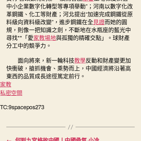
中小企業數字化轉型等專項舉動”；河南以數字化改
革鋼鐵、化工等財產；河北提出“加速完成鋼鐵從原
料級向資料級改變”，進步鋼鐵在全
見證
而她的圓
規，則像一把知識之劍，不斷地在水瓶座的藍光中
尋找**「愛
家教場地
與孤獨的精確交點」。球財產
分工中的競爭力。
面向將來，新一輪科技
教學
反動和財產變更加
快衝破，搶抓機會、乘勢而上，中國經濟將沿著高
東西的品質成長途徑篤定前行。
家教
私密空間
TC:9spacepos273
←
何到九宮格故中國丨中國骨氣·小冷