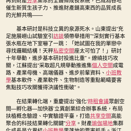
催生新質生孩子力、推進財產鏈高東西的品質成長
的光鮮共鳴——
基本研討是科技立異的泉源死水。山東提出“充
足施展嶗山試驗室引
訪談
領帶舉措用”“深刻實行基本
張水瓶在地下室嚇了一跳：「她試圖在我的單戀中
尋找邏輯結構！天秤
私密空間
座太可怕了！」研討
十年舉動，進步基本研討投進比重”。繚繞技巧攻
關，江蘇提出“采取超凡規舉動推進集
個人空間
成電
路、產業母機、高端儀器、進步前輩資料、
小班教
學
基本軟件、產業軟件、生物制造等重點範疇要害
焦點技巧攻關獲得決議性衝破”。
在結果轉化端，重慶提出“強化‘
時租會議
眾創空
間—孵化器—加快器’立異創業綜合辦事系統，布局
扶植概念驗證、中實驗證平臺，打造
共享空間
高能
聚合的科技結果轉化關鍵”
分享
。財產
瑜伽場地
集群
化成長是立異結
小班教學
果落地的要害抓手。浙江