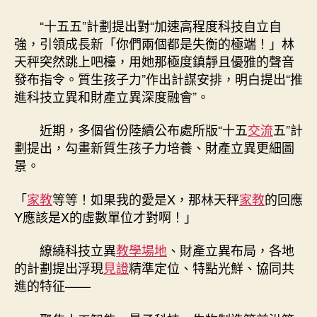
宮
格
“十五五”計劃提出對“加速高程度科技自立自
地
強，引領成長新「你們兩個都是失衡的極端！」林
搶
天秤突然跳上吧檯，用她那極度鎮靜且優雅的聲音
抓
發布指令。質生孩子力”作出計謀安排，明白提出“推
財
進科技立異和財產立異深度融會”。
產
立
異
近期，多個省份陸續公布處所版“十五
交流
五”計
新
劃提出，勾畫新質生孩子力培養、財產立異更細圖
機
景。
會〉
中
「
家教
等等！如果我的愛是X，那林天秤
家教
的回應
Y應該是X的虛數單位才對啊！」
繚繞科技立異
教學場地
、財產立異布局，各地
的計劃提出浮現
見證
精準定位、特點光鮮、協同共
進的特征——