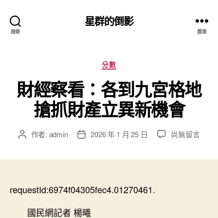
星群的倒影
搜尋
選單
分
分數
類
財經察看：各到九宮格地
搶抓財產立異新機會
在
作者:
admin
2026 年 1 月 25 日
尚無留言
文
文
〈財
章
章
經
作
發
察
者
佈
看：
日
各
requestId:6974f04305fec4.01270461.
期
到
九
國民網記者 楊曦