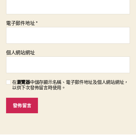
電子郵件地址
*
個人網站網址
在
瀏覽器
中儲存顯示名稱、電子郵件地址及個人網站網址，
以供下次發佈留言時使用。