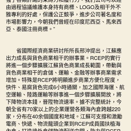
由過程協議維護本身持有商標、LOGO及相干外不
雅專利的好處，保護公正競爭，進步公司著名度和
市場影響力，今朝我們曾經在印度尼西亞、馬來西
亞、泰國注冊商標。”
省國際經濟商業研討所所長邢沖提出，江蘇應
出力成長與貨色商業相干的辦事業。RCEP的實行
將進一個步驟擴展江蘇貨色商業成長範圍，帶動與
貨色商業相干的倉儲、運輸、金融等辦事商業需求
增加。特殊是RCEP將明顯進步商業方便化程度，
快件、易腐貨色完成6小時通關，加之國際海運、航
空運輸、陸路運輸等辦事進一個步驟擴展開放，將
下降物流本錢，晉陞物流速率。據不完整統計，今
朝全省有70家以上的企業運營各類海內倉跨越220
家，分布在40余個國度和地域。江蘇可支撐和激勵
電商、快遞、物流龍頭企業到RCEP成員國扶植海
內倉，打造境外倉儲物流配送中間，助力與RCEP