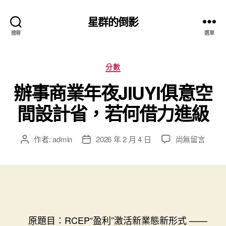
星群的倒影
搜尋
選單
分
分數
類
辦事商業年夜JIUYI俱意空
間設計省，若何借力進級
在
作者:
admin
2026 年 2 月 4 日
尚無留言
文
文
〈辦
章
章
事
作
發
商
者
佈
業
日
年
期
夜
JIUYI
原題目：RCEP“盈利”激活新業態新形式 ——