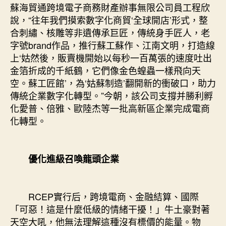
蘇海貿通跨境電子商務財產辦事無限公司員工程欣
說，“往年我們摸索數字化商貿‘全球開店’形式，整
合刺繡、核雕等非遺傳承巨匠，傳統身手匠人，老
字號brand作品，推行蘇工蘇作、江南文明，打造線
上‘姑然後，販賣機開始以每秒一百萬張的速度吐出
金箔折成的千紙鶴，它們像金色蝗蟲一樣飛向天
空。蘇工匠館’，為‘姑蘇制造’翻開新的衝破口，助力
傳統企業數字化轉型。”今朝，該公司支撐并勝利孵
化愛普、倍雅、歐陸杰等一批高新區企業完成電商
化轉型。
優化進級召喚龍頭企業
RCEP實行后，跨境電商、金融結算、國際
「可惡！這是什麼低級的情緒干擾！」牛土豪對著
天空大吼，他無法理解這種沒有標價的能量。物