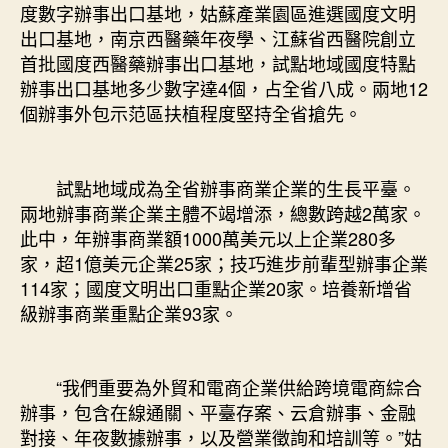
度數字辦事出口基地，姑蘇產業園區進選國度文明
出口基地，南京西醫藥年夜學、江蘇省西醫院創立
首批國度西醫藥辦事出口基地，試點地域國度特點
辦事出口基地多少數字達4個，占全省八成。兩地12
個辦事外包示范區扶植程度堅持全省搶先。
試點地域成為全省辦事商業企業的生長平臺。
兩地辦事商業企業主體不竭增添，總數跨越2萬家。
此中，年辦事商業額1000萬美元以上企業280多
家，超1億美元企業25家；技巧進步前輩型辦事企業
114家；國度文明出口重點企業20家。培養新增省
級辦事商業重點企業93家。
“我們重要為外貿和電商企業供給跨境電商綜合
辦事，包含在線通關、平臺存案、云倉辦事、金融
對接、年夜數據辦事，以及營業徵詢和培訓等。”姑