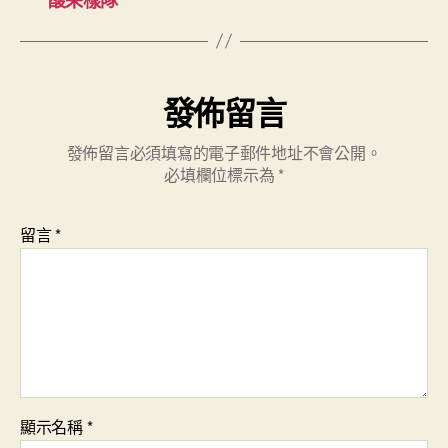
發佈留言
發佈留言必須填寫的電子郵件地址不會公開。
必填欄位標示為
*
留言
*
顯示名稱
*