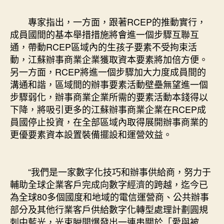
專家指出，一方面，跟著RCEP的推動實行，
成員國間的基本舉措措施將會進一個步驟互聯互
通，帶動RCEP區域內的生孩子要素不受拘束活
動，江蘇辦事商業企業獲取資本要素將加倍方便。
另一方面，RCEP將進一個步驟加大力度成員間的
溝通和諧，區域間的辦事要素活動壁壘無望進一個
步驟弱化，辦事商業企業所需的要素活動本錢得以
下降，將吸引更多的江蘇辦事商業企業在RCEP成
員國停止投資，在全部區域內取得展開辦事商業的
更優要素資本設置裝備擺設和運營效益。
“我們是一家數字化技巧和辦事供給商，努力于
輔助全球企業客戶完成向數字經濟的跨越，迄今已
為全球80多個國度和地域的電信運營商、公共辦事
部分及其他行業客戶供給數字化轉型處理計劃圓規
刺中藍光，光束瞬間爆發出一連串關於「愛與被