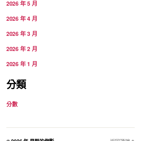
2026 年 5 月
2026 年 4 月
2026 年 3 月
2026 年 2 月
2026 年 1 月
分類
分數