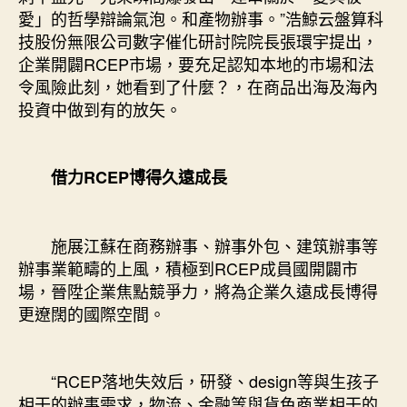
愛」的哲學辯論氣泡。和產物辦事。”浩鯨云盤算科
技股份無限公司數字催化研討院院長張環宇提出，
企業開闢RCEP市場，要充足認知本地的市場和法
令風險此刻，她看到了什麼？，在商品出海及海內
投資中做到有的放矢。
借力RCEP博得久遠成長
施展江蘇在商務辦事、辦事外包、建筑辦事等
辦事業範疇的上風，積極到RCEP成員國開闢市
場，晉陞企業焦點競爭力，將為企業久遠成長博得
更遼闊的國際空間。
“RCEP落地失效后，研發、design等與生孩子
相干的辦事需求，物流、金融等與貨色商業相干的