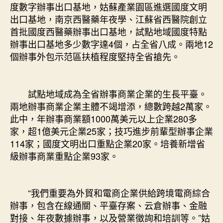
度數字辦事出口基地，姑蘇產業園區進選國度文明
出口基地，南京西醫藥年夜學、江蘇省西醫院創立
首批國度西醫藥辦事出口基地，試點地域國度特點
辦事出口基地多少數字達4個，占全省八成。兩地12
個辦事外包示范區扶植程度堅持全省搶先。
試點地域成為全省辦事商業企業的生長平臺。
兩地辦事商業企業主體不竭增添，總數跨越2萬家。
此中，年辦事商業額1000萬美元以上企業280多
家，超1億美元企業25家；技巧進步前輩型辦事企業
114家；國度文明出口重點企業20家。培養新增省
級辦事商業重點企業93家。
“我們重要為外貿和電商企業供給跨境電商綜合
辦事，包含在線通關、平臺存案、云倉辦事、金融
對接、年夜數據辦事，以及營業徵詢和培訓等。”姑