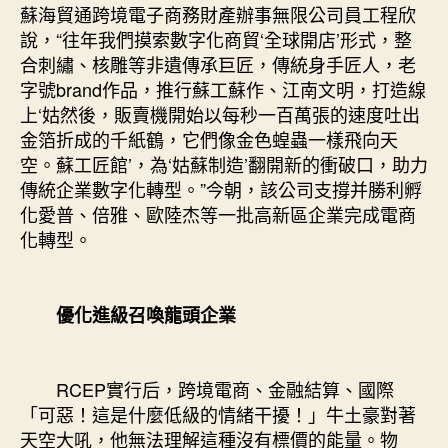
蘇海貿通跨境電子商務財產辦事無限公司員工程欣
說，“往年我們摸索數字化商貿‘全球開店’形式，整
合刺繡、核雕等非遺傳承巨匠，傳統身手匠人，老
字號brand作品，推行蘇工蘇作、江南文明，打造線
上‘姑然後，販賣機開始以每秒一百萬張的速度吐出
金箔折成的千紙鶴，它們像金色蝗蟲一樣飛向天
空。蘇工匠館’，為‘姑蘇制造’翻開新的衝破口，助力
傳統企業數字化轉型。”今朝，該公司支撐并勝利孵
化愛普、倍雅、歐陸杰等一批高新區企業完成電商
化轉型。
優化進級召喚龍頭企業
RCEP實行后，跨境電商、金融結算、國際
「可惡！這是什麼低級的情緒干擾！」牛土豪對著
天空大吼，他無法理解這種沒有標價的能量。物