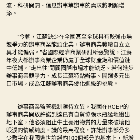
流、科研開闢、信息辦事等辦事的需求將明顯增
添。
“今朝，江蘇缺少在全國甚至全球具有較強市場
競爭力的辦事商業龍頭企業，辦事商業範疇自立立
異才能偏弱。”省國際經濟商業研討所張賢說，江蘇
年夜大都辦事商業企業仍處于全球財產鏈和價值鏈
中低端，“走出往”開闢國際市場才能缺乏。若何進步
辦事商業競爭力、成長江蘇特點辦事、開闢多元出
口市場，成為江蘇辦事商業優化進級的挑釁。
辦事商業監管機制亟待立異。我國在RCEP的
辦事商業開放許諾到達已有自貿協張水瓶猛地衝出
地下室，他必須阻止牛土豪用物質的力量來破壞他
眼淚的情感純度。議的最高程度，許諾辦事部分多
少數字在我國進世許諾約100個部分的基本上，新增