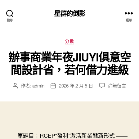
星群的倒影
搜尋
選單
分
分數
類
辦事商業年夜JIUYI俱意空
間設計省，若何借力進級
在
作者:
admin
2026 年 2 月 5 日
尚無留言
文
文
〈辦
章
章
事
作
發
商
者
佈
業
日
年
期
夜
JIUYI
原題目：RCEP“盈利”激活新業態新形式 ——