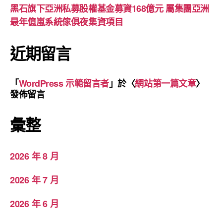
黑石旗下亞洲私募股權基金募資168億元 屬集團亞洲
最年億嵐系統傢俱夜集資項目
近期留言
「
WordPress 示範留言者
」於〈
網站第一篇文章
〉
發佈留言
彙整
2026 年 8 月
2026 年 7 月
2026 年 6 月