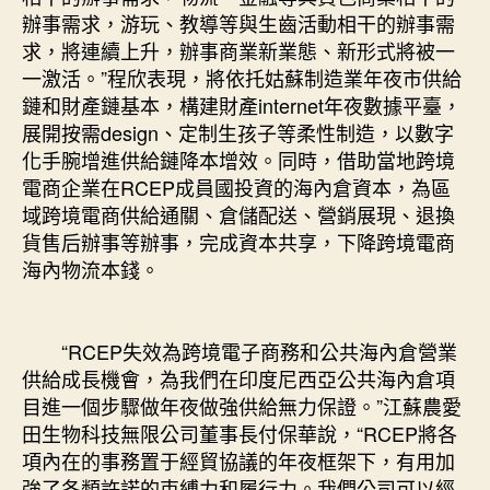
辦事需求，游玩、教導等與生齒活動相干的辦事需
求，將連續上升，辦事商業新業態、新形式將被一
一激活。”程欣表現，將依托姑蘇制造業年夜市供給
鏈和財產鏈基本，構建財產internet年夜數據平臺，
展開按需design、定制生孩子等柔性制造，以數字
化手腕增進供給鏈降本增效。同時，借助當地跨境
電商企業在RCEP成員國投資的海內倉資本，為區
域跨境電商供給通關、倉儲配送、營銷展現、退換
貨售后辦事等辦事，完成資本共享，下降跨境電商
海內物流本錢。
“RCEP失效為跨境電子商務和公共海內倉營業
供給成長機會，為我們在印度尼西亞公共海內倉項
目進一個步驟做年夜做強供給無力保證。”江蘇農愛
田生物科技無限公司董事長付保華說，“RCEP將各
項內在的事務置于經貿協議的年夜框架下，有用加
強了各類許諾的束縛力和履行力。我們公司可以經