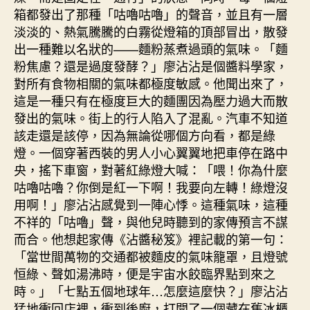
箱都發出了那種「咕嚕咕嚕」的聲音，並且有一層
淡淡的、熱氣騰騰的白霧從燈箱的頂部冒出，散發
出一種難以名狀的——麵粉蒸煮過頭的氣味。「麵
粉焦慮？還是過度發酵？」廖沾沾是個醬料學家，
對所有食物相關的氣味都極度敏感。他聞出來了，
這是一種只有在極度巨大的麵團因為壓力過大而散
發出的氣味。街上的行人陷入了混亂。汽車不知道
該走還是該停，因為無論從哪個方向看，都是綠
燈。一個穿著西裝的男人小心翼翼地把車停在路中
央，搖下車窗，對著紅綠燈大喊：「喂！你為什麼
咕嚕咕嚕？你倒是紅一下啊！我要向左轉！綠燈沒
用啊！」廖沾沾感覺到一陣心悸。這種氣味，這種
不祥的「咕嚕」聲，與他兒時聽到的家傳預言不謀
而合。他想起家傳《沾醬秘笈》裡記載的第一句：
「當世間萬物的交通都被麵皮的氣味籠罩，且燈號
恒綠、聲如湯沸時，便是宇宙水餃臨界點到來之
時。」「七點五個地球年…怎麼這麼快？」廖沾沾
猛地衝回店裡，衝到後廚，打開了一個藏在舊冰櫃