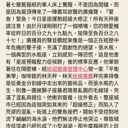
著七層舊報紙的單人床上驚醒，不是因為鬧鐘，而
是因為屋頂傳來了一陣震耳欲聾的廣播聲。「緊
急！緊急！今日星座運勢超級大修正！所有天秤座
請注意！由於月球剛剛打了一個噴嚏，您的戀愛機
率從昨日的百分之九十九點九，陡降至負百分之八
十七！」廣播員的聲音聽起來像是一個正在經歷中
年危機的雙子座，充滿了戲劇性的絕望。張水瓶，
一個典型的水瓶座，立刻感到一陣恐慌，這是他患
有「星座預報壓力症候群」後的標準反應。他單戀
著住在隔壁棟、經
巡迴健康管理中心
營一家「平衡
美學」咖啡館的林天秤。林天
巡檢推薦
秤完美得像
是從黃金分割線中走出來的藝術品。而張水瓶的人
生，則像一團被獅子座暴君隨意亂踢的毛線球，充
滿了混亂與錯位。他衝到窗邊，往外看去。整座城
市已經因為這個突如其來的「超級修正」而陷入了
荒謬的混亂。街道上的雙魚座們，開始不受控制地
流下鹹鹹的海水淚，他們無法停止地哭泣，導致城
市低窪處已經形成了小型潟湖。那些摩羯座的上班