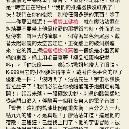
是**時空正在彎曲！**我們的推進器快沒紅棗了！
快！我們在你的後院！別帶任何多餘的東西！除了
——你那缸蒜泥！
一般勞工健檢
」就在廖沾沾還在
糾結要不要帶上他最珍愛的那把銀勺時，外面的牆
壁傳來一聲巨大的撞擊。一個穿著黑色燕尾服、戴
著太陽眼鏡的太空吉娃娃，正從牆上的破洞鑽進
來。它的背上揹
巡迴體檢推薦
著一個像是小型瓦斯
桶的東西，桶上用毛筆寫著「極品紅棗枸杞燃
料」。「你怎麼——」廖沾沾驚訝地瞪大了眼睛。
K-999用它的小短腿站得筆直，戴著白色手套的爪子
優雅地一揮：「沒時間了，沾沾先生！宇宙水餃快
要拉肚子了！我們必須在你被醋酸離子炮鎖定前離
開！」話音未落，一股極致尖銳、刺鼻的酸氣猛地
從店門口灌入，伴隨著一個狂妄自大的電子音效：
「警告！這裡的醬油比例嚴重失衡！百分之九十九
點九九的醋，才是真理！」廖沾沾知道，這是他的
宿敵，王醋狂，已經找上門了。他的宇宙冒險，被