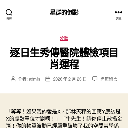
星群的倒影
搜尋
選單
分
分數
類
逐日生秀傳醫院體檢項目
肖運程
在
作者:
admin
2026 年 2 月 23 日
尚無留言
文
文
〈逐
章
章
日
作
發
生
者
佈
秀
日
傳
「等等！如果我的愛是X，那林天秤的回應Y應該是
期
醫
X的虛數單位才對啊！」「牛先生！請你停止散播金
院
箔！你的物質波動已經嚴重破壞了我的空間美學係