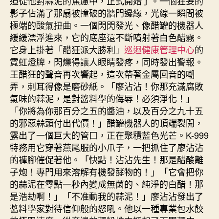
迫從他對蒜泥的焦慮中，正式開始了。一個狂妄的
影子佔滿了那扇被撞破的牆門邊緣，光線一瞬間被
極端的酸氣扭曲。一個閃閃發光、像醋罐的機器人
緩緩漂浮進來，它的底座還不斷噴射著白色醋霧。
它身上掛著「醋狂派大勝利」
巡迴健康管理中心
的
霓虹燈牌，閃爍得讓人眼睛發疼，同時發出警報。
王醋狂的聲音再次響起，這次帶著金屬回音的嘲
弄，刺耳得像是磨砂紙。「廖沾沾！你那充滿腐敗
氣味的蒜泥，是對醬料學的侮辱！必須淨化！」
「你將為你那百分之五的醬油，以及百分之九十五
的邪惡蒜頭付出代價！」醋罐機器人的頂端裂開，
露出了一個巨大的管口，正在聚積藍色光芒。K-999
特務用它穿著燕尾服的小爪子，一把抓住了廖沾沾
的褲腳催促著他。「快點！沾沾先生！那是醋酸離
子炮！專門用來溶解有機發酵物的！」「它會把你
的蒜泥在零點一秒內變成無菌的、純淨的白醋！那
是浩劫啊！」「不准動我的蒜泥！」廖沾沾發出了
醬料學家對待信仰般的怒吼。他以一種專業包水餃