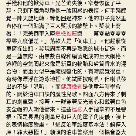
手殘和他的掀背車。光芒消失後，窄巷恢復了平
靜，只剩下獨角獸雕像一臉困惑的表情。何手殘感
覺一陣天旋地轉，等他回過神來，他的車子竟然垂
直停在一個貼滿了巨大獎狀的牆壁上。獎狀上寫
著：「完美倒車入庫
巡檢推薦
獎——第零點零零零
零零九度偏差。」落款人是「倒車王」。他趕緊從
車窗探出頭，發現周圍不再是熟悉的城市街道，而
是一望無際、由無數白線和編號組成的巨大網格。
這裡的空氣聞起來像是新買的輪胎和劣質香水的混
合物，而重力似乎是隨機變化的，有時感覺很重，
有時像漂浮在游泳池裡。他試圖按喇叭，但喇叭發
出的不是「叭叭」，而
健康檢查
是他童年時學會
的、關於泊車口訣的魔性兒歌。四面八方傳來了刺
耳的剎車聲，接著，一群穿著反光背心和戴著白色
安全帽的人朝他衝來。這些
巡檢
人手裡拿的不是警
棍，而是長長的測量尺和巨大的電子角度儀，臉上
的表情極度嚴肅。「違反泊車維度基本法！斜停入
庫！罪大惡極！」領頭的泊車警察用一個擴音器大