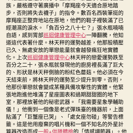
族，嚴格遵守著廣播中「摩羯座今天適合原地踏
步，否則將失去襪子」的指令。數百名西裝筆挺的
摩羯座正整齊地站在原地，他們的鞋子裡裝滿了已
經潮濕的淚水。「負百分之八十七？」張水瓶喃喃
自語，感到胃部
巡迴健康管理中心
一陣翻騰，他知
道這代表著什麼。林天秤的運勢越差，他那股積壓
已久、無處安放的單戀能量就會越發瘋狂地實體
化。上次
巡迴健康管理中心
林天秤的戀愛運勢跌至
百分之二十，張水瓶就發現他的廚房裡長滿了巨大
的、形狀是林天秤側臉的粉紅色蘑菇。他必須在今
天結束前，將林天秤的運勢至少提升到零。否則，
他那份單戀就會變成某種具備攻擊性的實體。他緊
張地跑進他堆滿了星座圖表和過期甜甜圈的地下
室，那裡放著他的秘密武器。「我需要星象學輔助
儀！」他衝到一個像是老式彈珠臺的機器前，上面
貼滿了「巨蟹座已哭」、「處女座勿碰」等警告標
籤。這是他用廢棄的唱片機和一個不知名的外星計
算器改造而成
一般+供膳體檢
的「情感調節器」。他