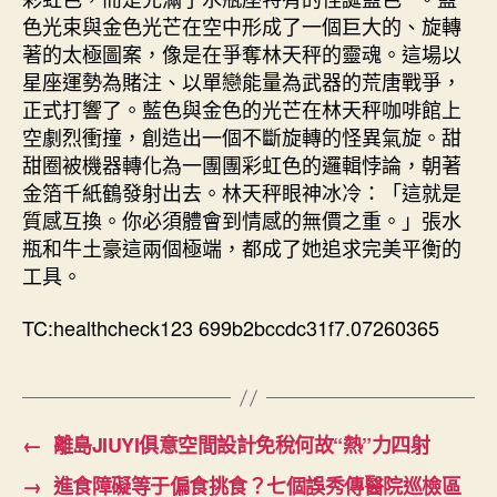
色光束與金色光芒在空中形成了一個巨大的、旋轉
著的太極圖案，像是在爭奪林天秤的靈魂。這場以
星座運勢為賭注、以單戀能量為武器的荒唐戰爭，
正式打響了。藍色與金色的光芒在林天秤咖啡館上
空劇烈衝撞，創造出一個不斷旋轉的怪異氣旋。甜
甜圈被機器轉化為一團團彩虹色的邏輯悖論，朝著
金箔千紙鶴發射出去。林天秤眼神冰冷：「這就是
質感互換。你必須體會到情感的無價之重。」張水
瓶和牛土豪這兩個極端，都成了她追求完美平衡的
工具。
TC:healthcheck123 699b2bccdc31f7.07260365
←
離島JIUYI俱意空間設計免稅何故“熱”力四射
→
進食障礙等于偏食挑食？七個誤秀傳醫院巡檢區