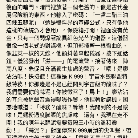
後面的暗門。暗門裡放著一個老舊的、像是古代金
屬保險箱的東西。他輸入了密碼：「一醬二醋三油
四辣五蒜泥」（這是醬料界的基礎公式，只有像他
這樣的傳統派才會用）。保險箱打開，裡面沒有黃
金，只有一個閃爍著詭異紅色光芒的儀器。這儀器
很像一個老式的對講機，但頂部插著一根彎曲的、
像韭菜一樣的天線。他顫抖著拿起儀器，按下通話
鈕。儀器發出「滋——」的電流聲，接著傳來一陣
高八度、急促且充滿養生焦慮的聲音。「喂！是廖
沾沾嗎！快接聽！這裡是 K-999！宇宙水餃聯盟特
級特務！你那邊是不是已經聞到宇宙級的酸味了？
我們需要你的蒜泥！你被徵召了！馬上！」廖沾沾
的耳朵被這聲音震得嗡嗡作響，他捏著對講機，困
惑地喊道：「特務？酸味？等等！我聞到的不是酸
味！是麵粉過度膨脹的焦慮味！還有，我現在走不
開！我的陳年老蒜泥需要每隔三小時的溫和震
動！」「蒜泥？」對面傳來K-999崩潰的尖叫聲，帶
著濃濃的中藥味電子雜音：「重點不是蒜泥！重點