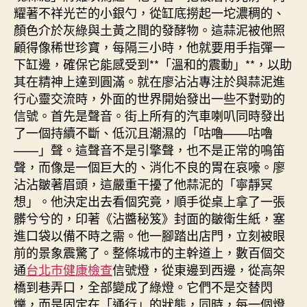
耀著不祥光芒的小銀勺，從缸底撈起一坨濃稠的、
顏色介於灰綠與土黃之間的發酵物。這蒜泥被他照
顧得像稀世珍寶，每隔三小時，他就要用手指彈一
下缸邊，確保它能感受到**「溫和的震動」**，以助
其在精神上達到圓滿。就在廖沾沾專注於與蒜泥進
行心靈交流時，外面的世界開始發出一些不對勁的
信號。首先是聲音。街上所有的汽車喇叭同時發出
了一個持續不斷、低沉且潮濕的「咕嚕——咕嚕
——」聲。這聲音不是引擎聲，也不是正常的鳴笛
聲，而像是一個巨大的、消化不良的胃在哀嚎。廖
沾沾皺著眉頭，這嚴重干擾了他蒜泥的「寧靜冥
想」。他決定出去看個究竟，順手從桌上拿了一張
髒兮兮的，印著《沾醬秘笈》封面的皺衛生紙，塞
進口袋以備不時之需。他一腳踏出店門，立刻被眼
前的景象震驚了。整條城市的主幹道上，數百個交
通
台北巿健康檢查
信號燈，從東邊到西邊，從高架
橋到巷弄口，全部變成了綠燈。它們不是交替閃
爍，而是固定在「通行」的狀態，同時，每一個燈