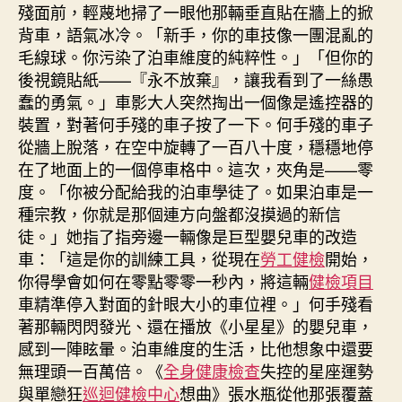
殘面前，輕蔑地掃了一眼他那輛垂直貼在牆上的掀
背車，語氣冰冷。「新手，你的車技像一團混亂的
毛線球。你污染了泊車維度的純粹性。」「但你的
後視鏡貼紙——『永不放棄』，讓我看到了一絲愚
蠢的勇氣。」車影大人突然掏出一個像是遙控器的
裝置，對著何手殘的車子按了一下。何手殘的車子
從牆上脫落，在空中旋轉了一百八十度，穩穩地停
在了地面上的一個停車格中。這次，夾角是——零
度。「你被分配給我的泊車學徒了。如果泊車是一
種宗教，你就是那個連方向盤都沒摸過的新信
徒。」她指了指旁邊一輛像是巨型嬰兒車的改造
車：「這是你的訓練工具，從現在
勞工健檢
開始，
你得學會如何在零點零零一秒內，將這輛
健檢項目
車精準停入對面的針眼大小的車位裡。」何手殘看
著那輛閃閃發光、還在播放《小星星》的嬰兒車，
感到一陣眩暈。泊車維度的生活，比他想象中還要
無理頭一百萬倍。《
全身健康檢查
失控的星座運勢
與單戀狂
巡迴健檢中心
想曲》張水瓶從他那張覆蓋