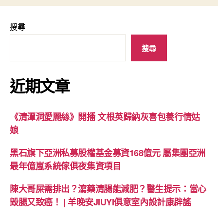
搜尋
搜尋
近期文章
《清潭洞愛麗絲》開播 文根英歸納灰喜包養行情姑
娘
黑石旗下亞洲私募股權基金募資168億元 屬集團亞洲
最年億嵐系統傢俱夜集資項目
陳大哥屎需排出？瀉藥清腸能減肥？醫生提示：當心
毀腸又致癌！ | 羊晚安JIUYI俱意室內設計康辟謠