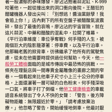
著一股濃郁的蔘味爆發。廖沾沾抱著蒜泥缸、K-999
咬著他，一起從撞出來的洞口衝向後院。王醋狂的
醋罐機器人發出尖叫：「別想逃！醬油黨餘孽！我
會追上你！」店內剩下的所有空盤子被醋酸氣波震
碎，發出了最後的哀鳴。廖沾沾的宇宙冒險，就在
這片蒜泥、中藥和醋酸的混亂中，拉開了帷幕。
《平行泊車維度：車位爭奪戰》何手殘的人生，被
兩個巨大的陰影籠罩著：停車費，以及平行泊車。
他那輛老舊的掀背車，彷彿繼承了他所有的駕駛焦
慮，從未在他需要時提供過任何幫助。今天，他
一
般勞工體檢
面臨的是城市傳說中最恐怖的挑戰，一
條夾在理髮店與一間專賣金屬雕像的畫廊之間的窄
巷。一個看起來比他車子尺寸小上三十公分的停車
格，上面還灑著一層可疑的白色粉末。何手殘深吸
一口氣。將車子打了倒檔。他
勞工健康檢查
的車載
語音系統發出了令人不快的女聲：「警告，後方障
礙物距離：無限趨近於零。」「請考慮放棄治
療。」他忽略了警告，開始緩慢地倒車。他最討厭