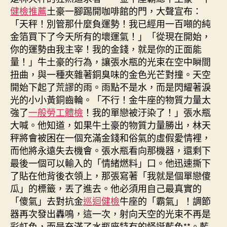
健檢推薦
土豪一腳踢開咖啡館的門，大聲宣布：
「天秤！別管那什麼負運勢！我已經用一百噸的純
金箔買下了今天所有的壞運氣！」「從現在開始，
你的運勢由我主宰！我的金錢，就是你的正面能
量！」牛土豪的行為，讓張水瓶的光束在空中瞬間
扭曲，與一種夾雜著銅臭味的金色光芒對撞。天空
開始下起了荒謬的雨。雨點不是水，而是閃耀著淚
光的小小黃銅齒輪。「不行！金牛座的物質力量太
強了
一般勞工體檢
！我的單戀被汙染了！」張水瓶
大喊。他知道，如果牛土豪的物質力量勝出，林天
秤將會被困在一個充滿金錢和俗氣的虛假愛情裡，
而他將永遠失去機會。張水瓶看向那機器，還剩下
最後一個可以輸入的「情緒燃料」口。他迅速撕下
了貼在他背後衣領上，那張寫著「我就是個單戀傻
瓜」的標籤，丟了進去。他必須用自己最真實的
「傻氣」去對抗金
巡迴健檢
牛座的「霸氣」！調節
器再次發出轟鳴，這一次，射向天空的光束不再是
彩虹色，而是充滿了水瓶座特有的怪誕藍色**。藍