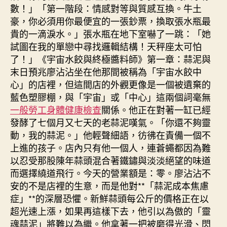
體
數！」「第一階段：情感對等與質感互換。牛土
檢
豪，你必須用你最便宜的一張鈔票，換取張水瓶最
項
貴的一滴淚水。」張水瓶在地下室嚇了一跳：「她
目
試圖在我的單戀中尋找邏輯結構！天秤座太可怕
肖
運
了！」《宇宙水餃與終極醬料師》第一章：蒜泥與
程〉
末日預兆廖沾沾坐在他那間被稱為「宇宙水餃中
中
心」的店裡，但這間店的外觀更像是一個被遺棄的
藍色塑膠棚，與「宇宙」或「中心」這兩個詞毫無
一般勞工身體健康檢查
關係。他正在對著一缸已經
發酵了七個月又七天的老蒜泥嘆氣。「你還不夠靈
動，我的蒜泥。」他輕聲細語，彷彿在責備一個不
上進的孩子。店內只有他一個人，連蒼蠅都因為難
以忍受那股陳年蒜頭混合著鐵鏽與淡淡絕望的味道
而選擇繞道飛行。今天的營業額是：零。廖沾沾不
安的不是店裡的生意，而是他對**「蒜泥成本焦慮
症」**的深層恐懼。新鮮蒜頭每公斤的價格正在以
超光速上漲，如果再這樣下去，他引以為傲的「靈
魂蒜泥」將難以為繼。他拿著一把被磨得光滑、閃