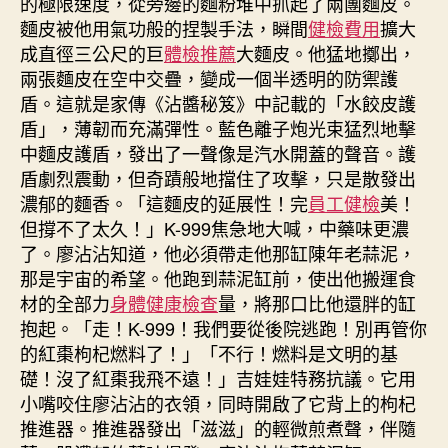
的極限速度，從旁邊的麵粉堆中抓起了兩團麵皮。
麵皮被他用氣功般的捏製手法，瞬間
健檢費用
擴大
成直徑三公尺的巨
體檢推薦
大麵皮。他猛地擲出，
兩張麵皮在空中交疊，變成一個半透明的防禦護
盾。這就是家傳《沾醬秘笈》中記載的「水餃皮護
盾」，薄韌而充滿彈性。藍色離子炮光束猛烈地擊
中麵皮護盾，發出了一聲像是汽水開蓋的聲音。護
盾劇烈震動，但奇蹟般地擋住了攻擊，只是散發出
濃郁的麵香。「這麵皮的延展性！完
員工健檢
美！
但撐不了太久！」K-999焦急地大喊，中藥味更濃
了。廖沾沾知道，他必須帶走他那缸陳年老蒜泥，
那是宇宙的希望。他跑到蒜泥缸前，使出他搬運食
材的全部力
身體健康檢查
量，將那口比他還胖的缸
抱起。「走！K-999！我們要從後院逃跑！別再管你
的紅棗枸杞燃料了！」「不行！燃料是文明的基
礎！沒了紅棗我飛不遠！」吉娃娃特務抗議。它用
小嘴咬住廖沾沾的衣領，同時開啟了它背上的枸杞
推進器。推進器發出「滋滋」的輕微煎煮聲，伴隨