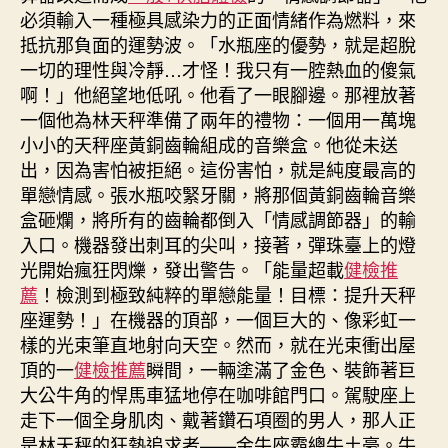
必須輸入一種極具感染力的正面情緒作為燃料，來
抵抗那負面的運勢波。「水瓶座的優勢，就是超脫
一切的理性與冷靜…才怪！我只有一腔熱血的傻氣
啊！」他絕望地低吼。他看了一眼腳邊。那裡放著
一個他為林天秤準備了兩年的禮物：一個用一萬塊
小小的天秤座黃銅齒輪組成的音樂盒。他從未送
出，因為害怕被拒絕。這份害怕，就是純度最高的
單戀情感。張水瓶咬緊牙關，將那個黃銅齒輪音樂
盒砸爛，將所有的齒輪都倒入「情感調節器」的輸
入口。機器發出刺耳的尖叫，接著，彈珠臺上的燈
光開始瘋狂閃爍，發出警告。「能量超載
健檢推
薦
！檢測到極致純粹的單戀能量！目標：提升天秤
座運勢！」在機器的頂部，一個巨大的、像彩虹一
樣的光束筆直地射向天空。然而，就在光束衝出屋
頂的一
健檢推薦
瞬間，一輛塗滿了金色、裝飾著巨
大公牛角的悍馬車猛地停在咖啡館門口。駕駛座上
走下一個全身肌肉、戴著鑽石項圈的男人，那人正
是林天秤的狂熱追求者——金牛座霸總牛土豪。牛