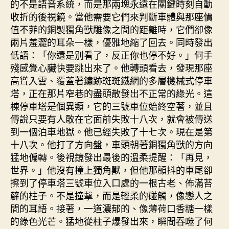
的不是語音系統，而是那兩塊永遠在關鍵時刻自動
收折的後視鏡。當他需要它們來判斷車體與那座價
值不菲的銅製獨角獸雕像之間的距離時，它們卻像
兩片羞澀的耳朵一樣，優雅地縮了回去。同時發出
低語：「你還是別看了，反正你也停不好。」何手
殘感覺心臟快要跳出來了。他轉頭看去，發現那座
高聳入雲、覆蓋著鏽跡斑斑鐵網的多層機械式停車
塔，正在那片窄巷的盡頭散發出不正常的綠光。這
棟停車塔是個異類，它的三號車位始終空著，並且
傳說只要有人敢在它面前失敗十八次，就會被傳送
到一個泊車地獄。他已經失敗了十七次。現在是第
十八次。他打了方向盤，車頭朝著銅獨角獸的方向
猛地偏轉。後視鏡發出最後的溫柔提醒：「再見，
世界。」他沒有撞上獨角獸，但他那顫抖的車尾卻
擦到了停車塔三號車位入口處的一根古老、佈滿苔
蘚的柱子。不是撞擊，而是輕柔的碰觸，像戀人之
間的耳語。接著，一道濃郁的、像薄荷口香糖一樣
的綠色光芒。猛地從柱子爆發出來，瞬間吞噬了何