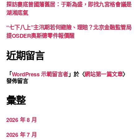
探訪婁底曾國藩舊居：于斯為盛，即找九宮格會議是
湖湘底氣
“七下八上”主汛期若何避險、理賠？北京金融監管局
提OSDER奧斯德零件報價醒
近期留言
「
WordPress 示範留言者
」於〈
網站第一篇文章
〉
發佈留言
彙整
2026 年 8 月
2026 年 7 月