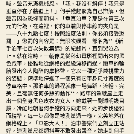
喊，聲音充滿機械感。「我、我沒有斜停！我只是
垂直停在了牆壁上！」何手殘趕緊為自己辯解，但
聲音因為恐懼而顫抖。「垂直泊車？那是在第三次
元的行為，在這裡，你的車體與停車線的夾角是
——八十九點七度！按照維度法則，你必須接受懲
罰！」懲罰的內容是：無限次觀看一部名為**《新
手泊車七百次失敗集錦》的紀錄片，直到哭泣為
止。就在這時，一輛像是從科幻電影裡開出來的黑
色跑車，優雅地從網格的邊緣漂移而過。跑車的輪
胎發出令人陶醉的摩擦聲，它以一種近乎蔑視重力
的姿態，精準地停進了一個只有它車身尺寸寬度的
停車格中。那泊車的過程就像一場舞蹈，流暢、完
美，且毫無任何多餘的動作**。跑車的駕駛座上走
出一個全身黑色皮衣的女人，她戴著一副透明護目
鏡，冷酷地朝著何手殘的方向走來。她的步伐優雅
而精準，每一步都像是被測量過一樣，完美地落在
網格線上。「車影大人！」泊車警察們立刻立正站
好，連測量尺都顫抖著不敢發出聲音。她走到何手