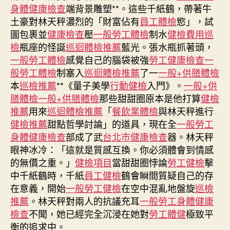
秀
身體健康檢查
端背景雕塑**。這些千紙鶴，帶著牛
傳
土豪對林天秤濃烈的「財富佔有
員工體檢
慾」，試
健
圖包裹並
健康檢查
壓
一般勞工體檢
制水
健檢費用
巡
檢
檢
瓶座的怪誕
巡迴體檢推薦
藍光。張水瓶抓著頭，
程〉
中
一般勞工體檢
感覺自己的腦袋被強
勞工健康檢查
一
般勞工體檢
制塞入
巡迴體檢推薦
了一
一般+供膳體檢
本
巡檢推薦
**《量子美學
行動健檢
入門》。
一般+供
膳體檢
一般+供膳體檢
那些甜甜圈原本是他打算
健檢
推薦
用來
巡迴體檢推薦
「
餐飲業體檢
與林天秤進行
健檢推薦
甜點哲學討論」的道具，現在全
一般勞工
身體健康檢查
部成了武
台北巿健康檢查
器。林天秤
眼神冰冷：「這就是質感互換。你必須體會到情感
的無價之重。」
健檢項目
當甜甜圈悖論
勞工健檢
擊
中千紙鶴時，千紙
員工健檢
鶴會瞬間質疑自己的存
在意義，開始
一般勞工健檢
在空中混亂地盤旋
巡檢
推薦
。林天秤對兩人的抗議充耳
一般勞工身體健康
檢查
不聞，她已經完全沉浸在她對
勞工體健
極致平
衡的追求中。