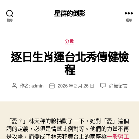
星群的倒影
搜尋
選單
分
分數
類
逐日生肖運台北秀傳健檢
程
在
作者:
admin
2026 年 2 月 26 日
尚無留言
文
文
〈逐
章
章
日
作
發
生
者
佈
肖
日
運
「愛？」林天秤的臉抽動了一下，她對「愛」這個
期
台
詞的定義，必須是情感比例對等。他們的力量不再
北
是攻擊，而變成了林天秤舞台上的兩座極
一般勞工