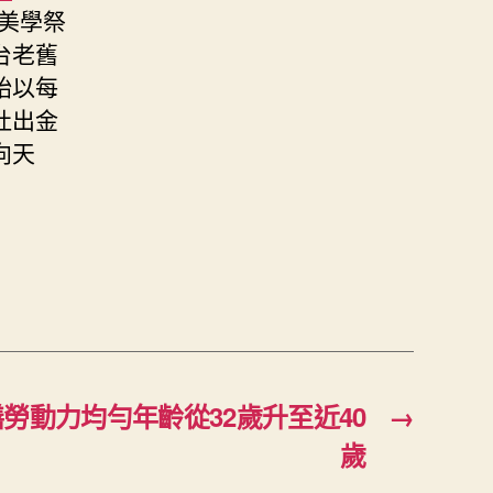
的美學祭
台老舊
始以每
吐出金
向天
勞動力均勻年齡從32歲升至近40
→
歲