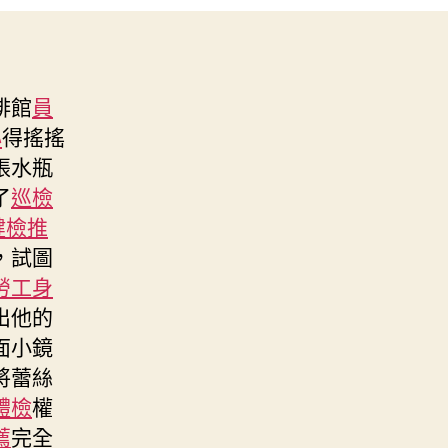
啡館
員
心
得搖搖
張水瓶
了
巡檢
健檢推
，試圖
勞工身
出他的
面小鏡
將蕾絲
體檢
權
薦
完全