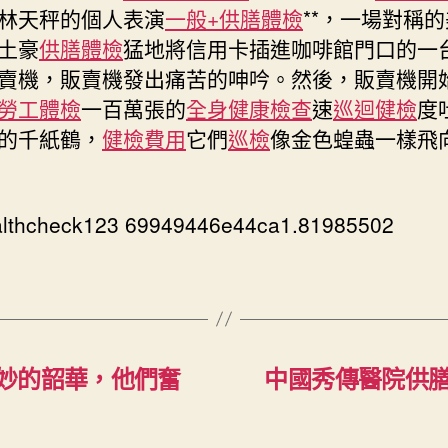
林天秤的個人表演
一般+供膳體檢
**，一場對稱
土豪
供膳體檢
猛地將信用卡插進咖啡館門口的一
賣機，販賣機發出痛苦的呻吟。然後，販賣機開
勞工體檢
一百萬張的
全身健康檢查
速
巡迴健檢
度
的千紙鶴，
健檢費用
它們
巡檢
像金色蝗蟲一樣飛
althcheck123 69949446e44ca1.81985502
妙的韶華，他們奮
中國秀傳醫院供膳