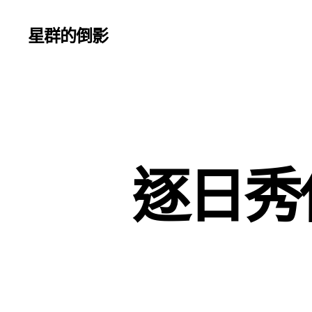
星群的倒影
逐日秀