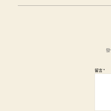
發
留言
*