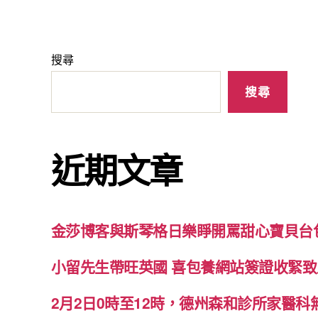
搜尋
搜尋
近期文章
金莎博客與斯琴格日樂睜開罵甜心寶貝台
小留先生帶旺英國 喜包養網站簽證收緊
2月2日0時至12時，德州森和診所家醫