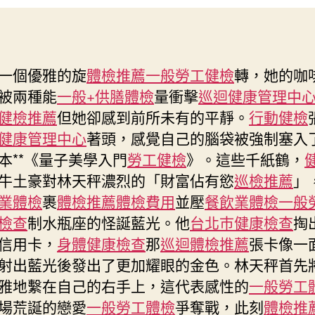
傳
日
醫
期
院
健
一個優雅的旋
體檢推薦
一般勞工健檢
轉，她的咖
檢
被兩種能
一般+供膳體檢
量衝擊
巡迴健康管理中
生
肖
健檢推薦
但她卻感到前所未有的平靜。
行動健檢
運
健康管理中心
著頭，感覺自己的腦袋被強制塞入
程〉
本**《量子美學入門
勞工健檢
》。這些千紙鶴，
中
牛土豪對林天秤濃烈的「財富佔有慾
巡檢推薦
」
業體檢
裹
體檢推薦
體檢費用
並壓
餐飲業體檢
一般
檢查
制水瓶座的怪誕藍光。他
台北巿健康檢查
掏
信用卡，
身體健康檢查
那
巡迴體檢推薦
張卡像一
射出藍光後發出了更加耀眼的金色。林天秤首先
雅地繫在自己的右手上，這代表感性的
一般勞工
場荒誕的戀愛
一般勞工體檢
爭奪戰，此刻
體檢推