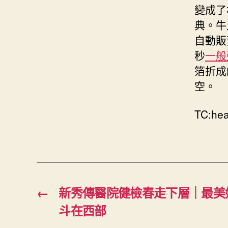
變成了
典。牛
自動販
秒
一般
箔折成
空。
TC:he
←
新秀傳醫院健檢春走下層｜最美
斗在西部