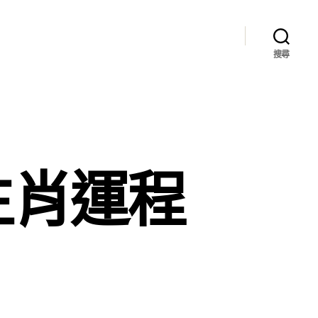
搜尋
生肖運程