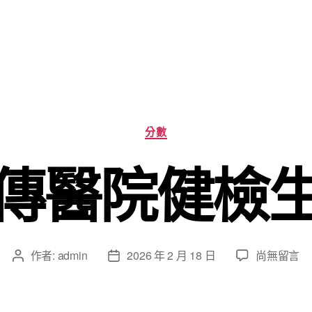
分
分數
類
傳醫院健檢
在
作者:
admin
2026 年 2 月 18 日
尚無留言
文
文
〈逐
章
章
日
作
發
秀
者
佈