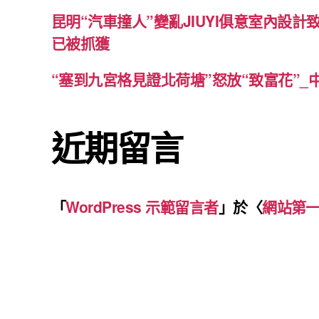
昆明“汽車撞人”變亂JIUYI俱意室內設計
已被抓獲
“塞到九宮格見證北荷塘”怒放“致富花”_
近期留言
「
WordPress 示範留言者
」於〈
網站第