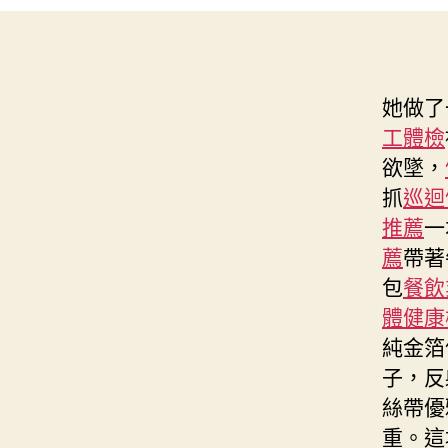
她做了
工體檢
欲墜，
抓
巡迴
推薦
一
薦
帶著
包
餐飲
體健康
純金箔
子，反
絲帶優
重。這