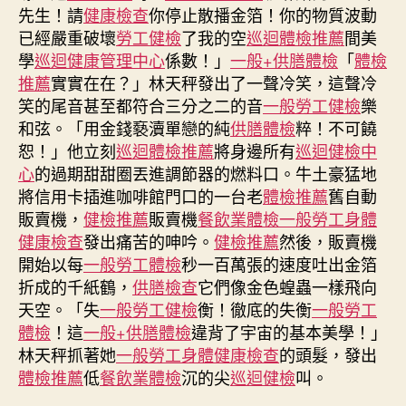
檢
先生！請
健康檢查
你停止散播金箔！你的物質波動
查
已經嚴重破壞
勞工健檢
了我的空
巡迴體檢推薦
間美
日
學
巡迴健康管理中心
係數！」
一般+供膳體檢
「
體檢
生
推薦
實實在在？」林天秤發出了一聲冷笑，這聲冷
肖
運
笑的尾音甚至都符合三分之二的音
一般勞工健檢
樂
程〉
和弦。「用金錢褻瀆單戀的純
供膳體檢
粹！不可饒
中
恕！」他立刻
巡迴體檢推薦
將身邊所有
巡迴健檢中
心
的過期甜甜圈丟進調節器的燃料口。牛土豪猛地
將信用卡插進咖啡館門口的一台老
體檢推薦
舊自動
販賣機，
健檢推薦
販賣機
餐飲業體檢
一般勞工身體
健康檢查
發出痛苦的呻吟。
健檢推薦
然後，販賣機
開始以每
一般勞工體檢
秒一百萬張的速度吐出金箔
折成的千紙鶴，
供膳檢查
它們像金色蝗蟲一樣飛向
天空。「失
一般勞工健檢
衡！徹底的失衡
一般勞工
體檢
！這
一般+供膳體檢
違背了宇宙的基本美學！」
林天秤抓著她
一般勞工身體健康檢查
的頭髮，發出
體檢推薦
低
餐飲業體檢
沉的尖
巡迴健檢
叫。