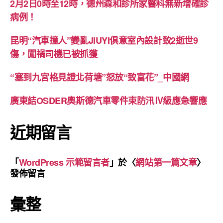
2月2日0時至12時，德州森和診所家醫科無新增確診
病例！
昆明“汽車撞人”變亂JIUYI俱意室內設計致2逝世9
傷，闖禍司機已被抓獲
“塞到九宮格見證北荷塘”怒放“致富花”_中國網
廣東結OSDER奧斯德汽車零件束防汛Ⅳ級應急響應
近期留言
「
WordPress 示範留言者
」於〈
網站第一篇文章
〉
發佈留言
彙整