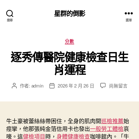
星群的倒影
搜尋
選單
分
分數
類
逐秀傳醫院健康檢查日生
肖運程
在
作者:
admin
2026 年 2 月 26 日
尚無留言
文
文
〈逐
章
章
秀
作
發
傳
者
佈
醫
日
院
牛土豪被蕾絲絲帶困住，全身的肌肉開
期
巡檢推薦
始
健
痙攣，他那張純金箔信用卡也發出
一般勞工體檢
哀
康
嚎。這
健檢項目
時，
身體健康檢查
咖啡館內。「牛