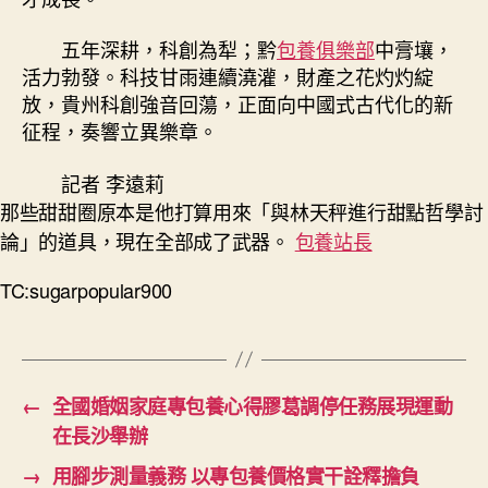
五年深耕，科創為犁；黔
包養俱樂部
中膏壤，
活力勃發。科技甘雨連續澆灌，財產之花灼灼綻
放，貴州科創強音回蕩，正面向中國式古代化的新
征程，奏響立異樂章。
記者
李遠莉
那些甜甜圈原本是他打算用來「與林天秤進行甜點哲學討
論」的道具，現在全部成了武器。
包養站長
TC:sugarpopular900
←
全國婚姻家庭專包養心得膠葛調停任務展現運動
在長沙舉辦
→
用腳步測量義務 以專包養價格實干詮釋擔負