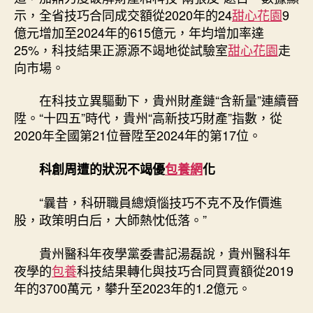
示，全省技巧合同成交額從2020年的24
甜心花園
9
億元增加至2024年的615億元，年均增加率達
25%，科技結果正源源不竭地從試驗室
甜心花園
走
向市場。
在科技立異驅動下，貴州財產鏈“含新量”連續晉
陞。“十四五”時代，貴州“高新技巧財產”指數，從
2020年全國第21位晉陞至2024年的第17位。
科創周遭的狀況不竭優
包養網
化
“曩昔，科研職員總煩惱技巧不克不及作價進
股，政策明白后，大師熱忱低落。”
貴州醫科年夜學黨委書記湯磊說，貴州醫科年
夜學的
包養
科技結果轉化與技巧合同買賣額從2019
年的3700萬元，攀升至2023年的1.2億元。