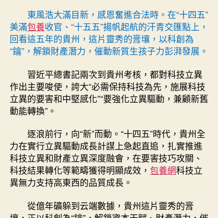
“澆
東風浩大滿目新，感恩奮進合法時。在“十四五”
灌”
美滿
包養
收官、“十五五”揚帆起航的汗青交匯點上，
財
回看這五年的貴州，這片靈秀的膏壤，以科創為
產
“鑰”，解鎖財產潛力，催動新質生孩子力彭湃發展。
專
包
習近平總書記兩次到貴州考核，都對科技立異
養
作出主要唆使，誇大“必需保持科技為先，施展科技
app
之
立異的要害和中堅感化”“要強化立異驅動，兼顧新舊
花，
動能轉換”。
貴
州
逐浪前行，向“新”而動。“十四五”時代，貴州全
“十
力在實行立異驅動成長計謀上急起直追，扎實推進
四
科技立異和財產立異深度融會，在要害技巧攻關、
五”
科技結果轉化等範疇獲得明顯成效，
包養網
科技立
奏
異無力支持高東西的品質成長。
響
科
創
從億年礦躲到云端數據，貴州這片靈秀的膏
強
壤，正以科創為“鑰”，解鎖資本天賦、財產潛力，催