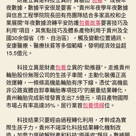
夜數據，數據平安很是要害。”貴州年夜學年夜數據
與信息工程學院院長田有亮團隊結合多家高校和企
業展開“年夜數據流轉平安防護
包養故事
要害技巧及
利用”項目，其焦點技巧及體系產物利用于貴州及全
國30余個省（市、自治區），觸及變動位置通訊、
安康醫療、醫療扶貧等多個範疇，發明經濟效益超
15.5億元。
科技立異是財產
包養
立異的“助推器”。走進貴州
輪胎股份無限公司的生孩子車間，主動化裝備正高
效運轉，一條條高機能輪胎有序下線。憑仗“高機能
非公路寬體自卸車輪胎專項技巧”的嚴重結果轉化，
貴州輪胎完成新增發賣支出7.5億元，項目產物國際
市場占有率高達35%，居行業首
包養情婦
位。
科技結果只要經由過程轉化利用，才幹成為實
際生孩子力。貴州不竭深化科技結果轉化機制改
造，加鼎力度破解財產和科技“兩張皮”題目。數據顯