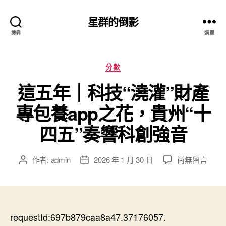
星群的倒影
搜尋
選單
分
分數
類
這五年｜科技“澆灌”財產
專包養app之花，貴州“十
四五”奏響科創強音
在
作者:
admin
2026 年 1 月 30 日
尚無留言
文
文
〈這
章
章
五
作
發
年
者
佈
｜
日
科
requestId:697b879caa8a47.37176057.
期
技