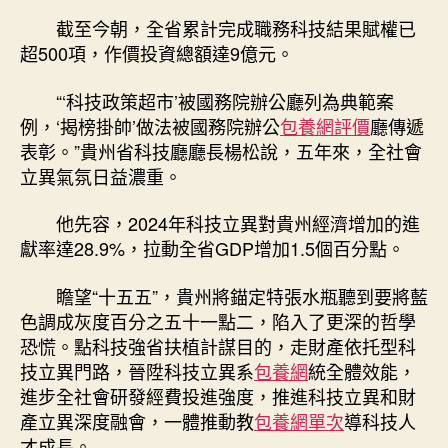
截至今朝，全省累計完成職務科技結果賦權已
超500項，作價投資總額達9億元。
“‘科技政策超市’被國務院辦公廳列為典範案
例，‘揭榜掛帥’做法被國務院辦公
包養網評價
廳傳遞
表彰。”貴州省科技廳廳長楊松說，五年來，全社會
立異氣氛日益濃重。
他先容，2024年科技立異對貴州經濟增加的進
獻率達28.9%，拉動全省GDP增加1.5個百分點。
瞻望“十五五”，貴州將錨定特張水瓶聽到要將藍
色調成灰度百分之五十一點二，陷入了更深的哲學
恐慌。點科技強省扶植計謀目的，走財產依托型科
技立異門路，晉陞科技立異系
包養網
統全體效能，
進步全社會研發經費投進強度，推進科技立異和財
產立異深度融會，一體推動教
包養網單次
導科技人
才成長。