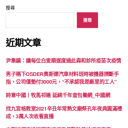
搜尋
搜尋
近期文章
尹集鎮：讓每位白叟順遂度過此森和診所疫苗次疫情
男子稱下OSDER奧斯德汽車材料班時被機器擠斷手
指，公司僅墊付3000元，“不承認我是廠里的工人”
詩意中國丨牧馬祁連 延綿千年查包養網_中國網
找九宮格教室2021辛丑年常熟文廟祭孔年夜典圓滿禮
成，3萬人次收看直播