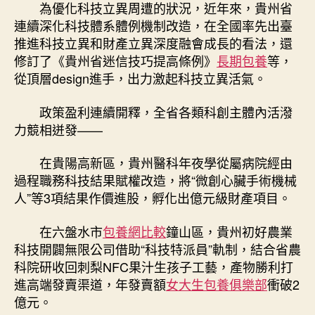
為優化科技立異周遭的狀況，近年來，貴州省
連續深化科技體系體例機制改造，在全國率先出臺
推進科技立異和財產立異深度融會成長的看法，還
修訂了《貴州省迷信技巧提高條例》
長期包養
等，
從頂層design進手，出力激起科技立異活氣。
政策盈利連續開釋，全省各類科創主體內活潑
力競相迸發——
在貴陽高新區，貴州醫科年夜學從屬病院經由
過程職務科技結果賦權改造，將“微創心臟手術機械
人”等3項結果作價進股，孵化出億元級財產項目。
在六盤水市
包養網比較
鐘山區，貴州初好農業
科技開闢無限公司借助“科技特派員”軌制，結合省農
科院研收回刺梨NFC果汁生孩子工藝，產物勝利打
進高端發賣渠道，年發賣額
女大生包養俱樂部
衝破2
億元。