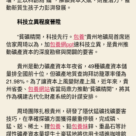
音〉
動新質生孩子力彭湃發展。
中
科技立異程度晉陞
“貧礦精開，科技先行。
包養
”貴州地礦局首席迷
信家周琦以為，加
包養網ppt
速科技立異，是貴州推
動礦產資本的深度勘察與開闢的要害。
貴州是動力礦產資本年夜省，49種礦產資本儲
量排全國前十位，但礦產地質查詢拜訪籠罩率僅為
21.98%。為了讓資本上風變財產上風，近年來，貴
州省委、
包養網站
省當局鼎力推動“貧礦精開”，將其
作為構建古代化財產系統的計謀安排。
周琦團隊扎根貴州，研發了隱伏錳礦找礦要害
技巧，在準確探礦方面獲得嚴重停頓，完成磷、
錳、鋁、稀土、鋰
包養
、鉛
包養妹
鋅、重晶石等計
謀性礦產資本量提牛土豪猛地將信用卡插進咖啡館