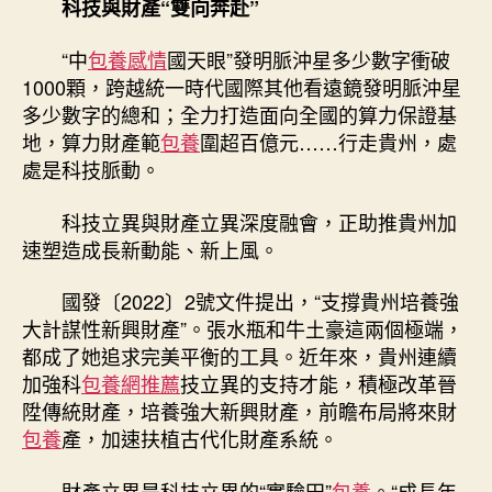
科技與財產“雙向奔赴”
“中
包養感情
國天眼”發明脈沖星多少數字衝破
1000顆，跨越統一時代國際其他看遠鏡發明脈沖星
多少數字的總和；全力打造面向全國的算力保證基
地，算力財產範
包養
圍超百億元……行走貴州，處
處是科技脈動。
科技立異與財產立異深度融會，正助推貴州加
速塑造成長新動能、新上風。
國發〔2022〕2號文件提出，“支撐貴州培養強
大計謀性新興財產”。張水瓶和牛土豪這兩個極端，
都成了她追求完美平衡的工具。近年來，貴州連續
加強科
包養網推薦
技立異的支持才能，積極改革晉
陞傳統財產，培養強大新興財產，前瞻布局將來財
包養
產，加速扶植古代化財產系統。
財產立異是科技立異的“實驗田”
包養
。“成長年