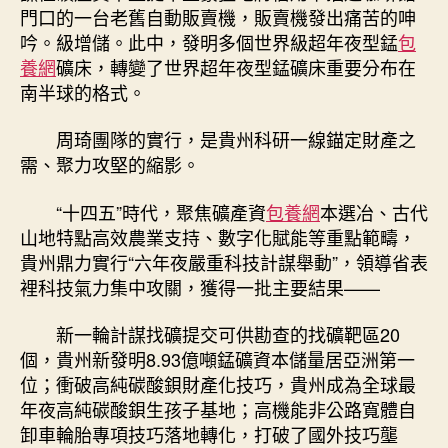
門口的一台老舊自動販賣機，販賣機發出痛苦的呻
吟。級增儲。此中，發明多個世界級超年夜型錳
包
養網
礦床，轉變了世界超年夜型錳礦床重要分布在
南半球的格式。
周琦團隊的實行，是貴州科研一線錨定財產之
需、聚力攻堅的縮影。
“十四五”時代，聚焦礦產資
包養網
本選冶、古代
山地特點高效農業支持、數字化賦能等重點範疇，
貴州鼎力實行“六年夜嚴重科技計謀舉動”，領導省表
裡科技氣力集中攻關，獲得一批主要結果——
新一輪計謀找礦提交可供勘查的找礦靶區20
個，貴州新發明8.93億噸錳礦資本儲量居亞洲第一
位；衝破高純碳酸鋇財產化技巧，貴州成為全球最
年夜高純碳酸鋇生孩子基地；高機能非公路寬體自
卸車輪胎專項技巧落地轉化，打破了國外技巧壟