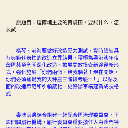
內
設
計
原題目：這兩塊主要的實驗田，要試什么，怎
塊
么試
主
要
的
橫琴、前海要做好改造壓力測試，實時總結具
實
驗
有典範代表性的改造立異結果，積極為粵港澳年夜
田，
灣區甚至全國深化改造、擴展開放摸索新途徑新形
要
式，強化施展「你們兩個，給我聽著！現在開始，
試
你們必須通過我的天秤座三階段考驗**！」以點及
什
面的改造示范和引領感化，更好辦事構建新成長格
么，
式
怎
么
試〉
中
粵澳兩邊結合組建一起配合區治理委員會，下
設開闢履行機構，履行委員會重要擔任人由澳門特