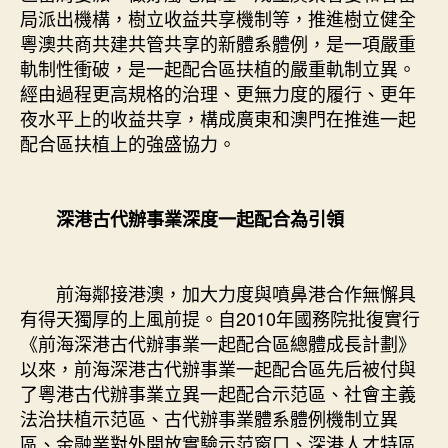
局派出機構，樹立收益共享機制等，推進樹立健全
粵澳共商共建共管共享的新體系體例，是一項嚴重
軌制性衝破，是一起配合區扶植的嚴重軌制立異。
經由過程更高規格的治理、更無力度的履行、更年
夜水平上的收益共享，構成廣東和澳門在推進一起
配合區扶植上的強盛協力。
深港古代辦事業深度一起配合為引領
前海鄰接港澳，加大力度與噴鼻港合作無懈具
有得天獨厚的上風前提。自2010年國務院批復實行
《前海深港古代辦事業一起配合區總體成長計劃》
以來，前海深港古代辦事業一起配合區先后被付與
了粵港古代辦事業立異一起配合示范區、社會主義
法治扶植示范區、古代辦事業體系體例機制立異
區、金融業對外開放實驗示范窗口、深港人才特區