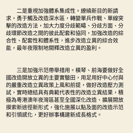
二是重視加強體系集成性。繚繞新目的新請
求，勇于觸及改造深水區，轉變單兵作戰、單線突
擊的改造方法，加大力度分歧範疇、分歧方面、分
歧環節改造之間的彼此配套和協同，加強改造的綜
合性、配套性和體系性，進步改造立異的綜合效
能，最年夜限制地開釋改造立異的盈利。
三是加強示范帶舉措用。橫琴、前海要做好全
國改造開放立異的主要實驗田，用足用好中心付與
的嚴重改造立異政策上風和前提，做好改造壓力測
試，實時總結具有典範代表性的改造立異結果，積
極為粵港澳年夜灣區甚至全國深化改造、擴展開放
摸索新途徑新形式，強化施展以點及面的改造示范
和引領感化，更好辦事構建新成長格式。