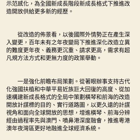
示范感化，為全國新成長階段新成長格式下推進改
造開放供給更多新的經歷。
從改造的佈景看，以後國際外情勢正在產生深
入變更，百年未有之年夜變局下推進深化改造立異
的難度更年夜、義務更沉重、請求更高，需求有超
凡規方法方式和更無力度的政策舉動。
一是強化前瞻布局策劃。從著眼辦事支持古代
化強國扶植和中華平易近族巨大回復的高度、從加
速構建新成長格式的全局中策劃橫琴和前海的改造
開放計謀標的目的、實行道路圖，以更久遠的計謀
視角和面向全球開放的思想，增進橫琴、前海分辨
經由過程率先與澳門、噴鼻港深度融會，推進粵港
澳年夜灣區更好地融進全球經濟系統。