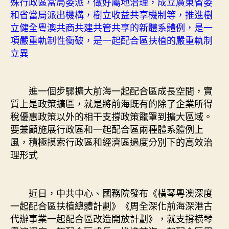
殊行政區當局委派，做好屬地治理，成立廣東省委
和省當局派出機構，樹立收益共享機制等，推進樹
立健全粵澳共商共建共管共享的新體系體例，是一
項嚴重軌制性衝破，是一起配合區扶植的嚴重軌制
立異
進一個步驟擴大前海一起配合區成長空間，實
質上是政策擴區，就是將前海既有的除了企業所得
稅優惠政策以外的相干支撐政策籠罩到擴大區域。
要兼顧施展行政區和一起配合區兩種體系體例上
風，積極摸索行政區和經濟區過度分別下的高效治
理形式
近日，中共中心、國務院發布《橫琴粵澳深度
一起配合區扶植總體計劃》《周全深化前海深港古
代辦事業一起配合區改造開放計劃》，就支撐橫琴