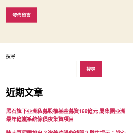
搜尋
搜尋
近期文章
黑石旗下亞洲私募股權基金募資168億元 屬集團亞洲
最年億嵐系統傢俱夜集資項目
陳大哥屎需排出？瀉藥清腸能減肥？醫生提示：當心