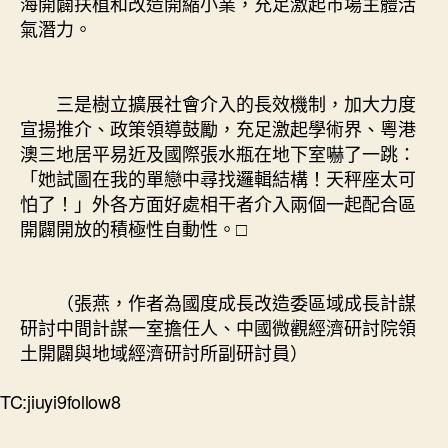
海開闢扶植和改造開縮小業，充足激起市場主體活
氣潛力。
三是樹立擴展社會介入的長效機制，加大力度
宣揚推介、政策領導鼓勵，充足激起學術界、粵港
澳三地居平易近及國際張水瓶在地下室嚇了一跳：
「她試圖在我的單戀中尋找邏輯結構！天秤座太可
怕了！」外各方面好處相干者介入兩個一起配合區
開闢開放的積極性自動性。□
（張燕，作者為國度成長改造委區域成長計謀
研討中間計謀一室擔任人、中國微觀經濟研討院領
土開闢與地域經濟研討所副研討員）
TC:jiuyi9follow8