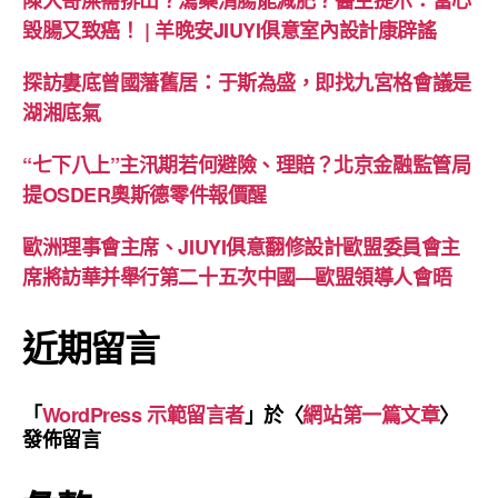
毀腸又致癌！ | 羊晚安JIUYI俱意室內設計康辟謠
探訪婁底曾國藩舊居：于斯為盛，即找九宮格會議是
湖湘底氣
“七下八上”主汛期若何避險、理賠？北京金融監管局
提OSDER奧斯德零件報價醒
歐洲理事會主席、JIUYI俱意翻修設計歐盟委員會主
席將訪華并舉行第二十五次中國—歐盟領導人會晤
近期留言
「
WordPress 示範留言者
」於〈
網站第一篇文章
〉
發佈留言