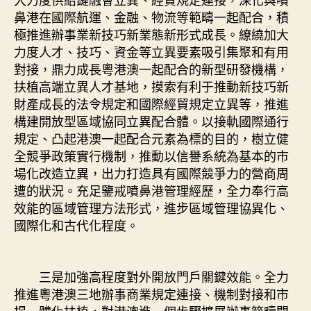
鼻港在國際航運、金融、物流等範疇一起配合，積
極推進辦事業新技巧新業態新形式成長。繚繞加大
力度人才、技巧、資金等立異要素吸引集聚和有用
對接，鼎力成長粵港澳一起配合的新型研發機構，
扶植高端立異人才基地，摸索有利于推動新技巧新
財產成長的法令規定和國際經貿規定立異等，推進
構建開放型區域協同立異配合體。以接軌國際通行
規定、凸起港澳一起配合元素為標的目的，樹立健
全競爭政策實行機制，推動以信譽系統為基本的市
場化改造立異，出力打造具有國際競爭力的營商周
遭的狀況。充足鑒戒噴鼻港管理經歷，全力奉行高
效能的區域管理方法形式，進步區域管理協異化、
國際化和古代化程度。
三是加強高程度對外開放門戶關鍵效能。全力
推進粵港澳三地辦事商業規定連接、機制對接和市