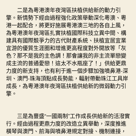
二是為粵港澳年夜灣區扶植供給新的動力引
擎。新情勢下經由過程強化政策舉動深化粵澳、粵
港一起配合，將更好施展粵港澳三地的各自上風，
為粵港澳年夜灣區扎實扶植國際科技立異中間、構
建具有國際競爭力的古代財產系統、扶植宜居宜業
宜游的優質生涯圈和增進更高程度對外開放等「灰
色？那不是我的主色調！那會讓我的非主流單戀變
成主流的普通愛戀！這太不水瓶座了！」供給更鼎
力度的新支持，也有利于進一個步驟加強噴鼻港-深
圳、澳門-珠海頂點成長勢能，輻射帶動珠江工具岸
成長，為粵港澳年夜灣區扶植供給新的微弱動力引
擎。
三是為豐盛“一國兩制”工作成長供給新的活潑實
行。經由過程更鼎力度的改造立異舉動，深度推進
橫琴與澳門、前海與噴鼻港規定對接、機制連接，