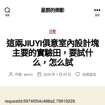
星群的倒影
搜尋
選單
分
分數
類
這兩JIUYI俱意室內設計塊
主要的實驗田，要試什
么，怎么試
在
作者:
admin
2026 年 1 月 25 日
尚無留言
文
文
〈這
章
章
兩
作
發
JIUYI
者
佈
俱
日
意
requestId:6974f054c488a2.79919229.
期
室