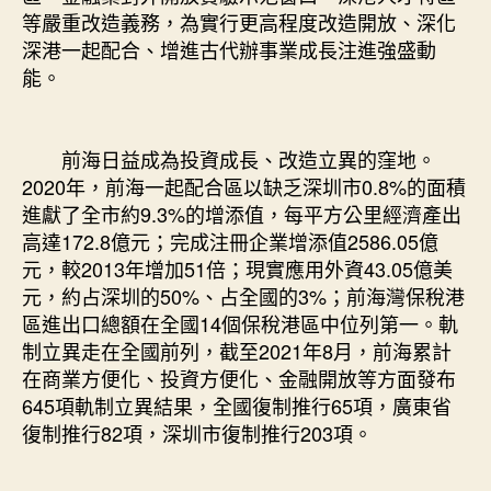
等嚴重改造義務，為實行更高程度改造開放、深化
深港一起配合、增進古代辦事業成長注進強盛動
能。
前海日益成為投資成長、改造立異的窪地。
2020年，前海一起配合區以缺乏深圳市0.8%的面積
進獻了全市約9.3%的增添值，每平方公里經濟產出
高達172.8億元；完成注冊企業增添值2586.05億
元，較2013年增加51倍；現實應用外資43.05億美
元，約占深圳的50%、占全國的3%；前海灣保稅港
區進出口總額在全國14個保稅港區中位列第一。軌
制立異走在全國前列，截至2021年8月，前海累計
在商業方便化、投資方便化、金融開放等方面發布
645項軌制立異結果，全國復制推行65項，廣東省
復制推行82項，深圳市復制推行203項。