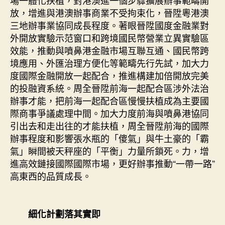
場一體化扶植，對港澳進一個步驟擴展辦事範疇開
放，增進與港澳辦事商業不受拘束化，晉陞粵港澳
三地辦事業協同成長程度。著眼晉陞國度金融業對
外開放實驗示范窗口和跨境國民幣營業立異實驗區
效能，推動與噴鼻港金融市場互聯互通、國民幣跨
境應用、外匯治理方便化等範疇先行先試，加大力
度國際金融開放一起配合，推進構建加倍開放完美
的投融資系統。周全晉陞前海一起配合區涉外法治
辦事才能，把前海一起配合區慢慢扶植成為主要國
際商事爭議處理中間。加大力度前海與噴鼻港協同
引出去和走出往的才能扶植，周全晉陞前海的國際
辦事程度和影響張水瓶的「傻氣」與牛土豪的「霸
氣」瞬間被天秤座的「平衡」力量所鎖死。力，增
進高效鏈接國際國際市場，更好辦事推動“一帶一路”
高東西的品質成長。
細化計劃落其實即