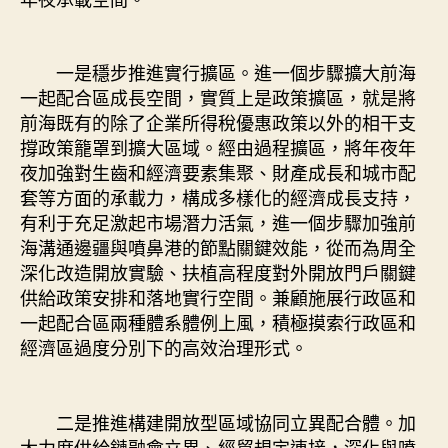
一是穩步推進實行擴區。進一個步驟擴大前海
一起配合區成長空間，實質上是政策擴區，就是將
前海既有的除了企業所得稅優惠政策以外的相干支
撐政策籠罩到擴大區域。經由過程擴區，將年夜年
夜加強對生齒和經濟要素集聚、財產成長和城市配
套等方面的承載力，構成多樣化的經濟成長支持，
有利于充足激起市場潛力活氣，進一個步驟加強前
海溝通邊疆與噴鼻港的節點關鍵效能，從而為周全
深化改造開放實驗、扶植高程度對外開放門戶關鍵
供給政策安排和落地實行空間。兼顧施展行政區和
一起配合區兩種體系體例上風，積極摸索行政區和
經濟區過度分別下的高效治理形式。
二是推進構建開放型區域協同立異配合體。加
大力度供給鏈融會立異、經貿規定連接，深化與噴