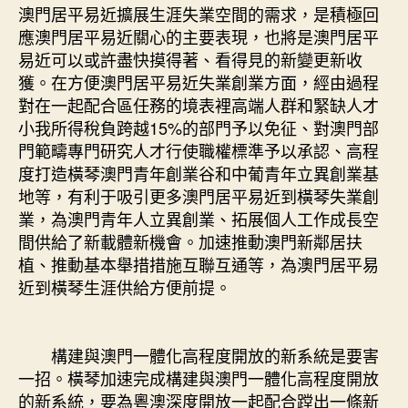
澳門居平易近擴展生涯失業空間的需求，是積極回
應澳門居平易近關心的主要表現，也將是澳門居平
易近可以或許盡快摸得著、看得見的新變更新收
獲。在方便澳門居平易近失業創業方面，經由過程
對在一起配合區任務的境表裡高端人群和緊缺人才
小我所得稅負跨越15%的部門予以免征、對澳門部
門範疇專門研究人才行使職權標準予以承認、高程
度打造橫琴澳門青年創業谷和中葡青年立異創業基
地等，有利于吸引更多澳門居平易近到橫琴失業創
業，為澳門青年人立異創業、拓展個人工作成長空
間供給了新載體新機會。加速推動澳門新鄰居扶
植、推動基本舉措措施互聯互通等，為澳門居平易
近到橫琴生涯供給方便前提。
構建與澳門一體化高程度開放的新系統是要害
一招。橫琴加速完成構建與澳門一體化高程度開放
的新系統，要為粵澳深度開放一起配合蹚出一條新