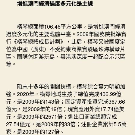
增進澳門經濟過度多元化是主線
橫琴總面積106.46平方公里，是增進澳門經濟
過度多元化的主要載體平臺。2009年國務院批準實
行《橫琴總體成長計劃》，此后，橫琴又被國度定
位為中國（廣東）不受拘束商業實驗區珠海橫琴片
區、國際休閑游玩島、粵港澳深度一起配合示范區
等。
顛末十多年的開闢扶植，橫琴綜合實力明顯加
強。2020年，橫琴地域生孩子總值完成406.99億
元，是2009年的143倍；固定資產投資完成367.66
億元，是2009年的19倍；現實應用外資17.74億美
元，是2009年的2571倍；進出口商業總額完成
27.54億元，是2009年的33倍；注冊企業累計5.5萬
家，是2009年的127倍。