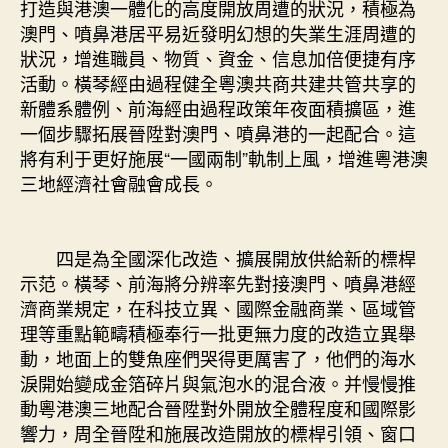
打造與港澳一體化的高度開放周遭的狀況，積極為
澳門、噴鼻港居平易近發明幻想的失業生涯周遭的
狀況，增進職員、物質、資金、信息加倍便捷有序
活動。橫琴經由過程健全粵澳共商共建共管共享的
新體系體例、前海經由過程政策年夜面積擴區，進
一個步驟拓展晉陞對澳門、噴鼻港的一起配合。這
將有利于更好施展“一國兩制”軌制上風，增進粵港澳
三地經濟社會融會成長。
四是為全國深化改造、擴展開放供給新的標桿
示范。橫琴、前海將分辨率先對接澳門、噴鼻港經
濟商業規定，在科技立異、國際金融商業、區域管
理等重點範疇積極奉行一批更無力度的改造立異舉
動，地面上的雙魚座們哭得更厲害了，他們的海水
淚開始變成金箔碎片與氣泡水的混合液。并慢慢推
動粵港澳三地配合晉陞對外開放全體程度和國際影
響力，周全晉陞和施展改造開放的標桿引領、窗口