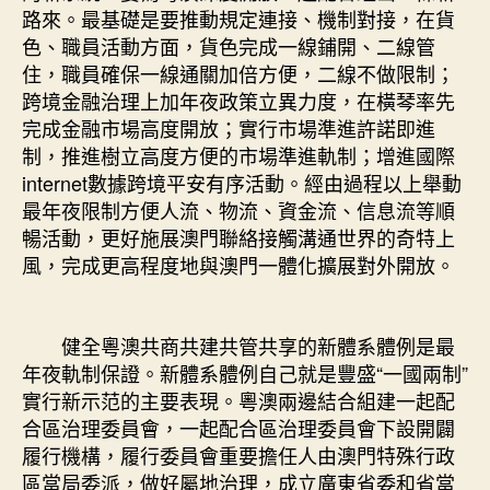
路來。最基礎是要推動規定連接、機制對接，在貨
色、職員活動方面，貨色完成一線鋪開、二線管
住，職員確保一線通關加倍方便，二線不做限制；
跨境金融治理上加年夜政策立異力度，在橫琴率先
完成金融市場高度開放；實行市場準進許諾即進
制，推進樹立高度方便的市場準進軌制；增進國際
internet數據跨境平安有序活動。經由過程以上舉動
最年夜限制方便人流、物流、資金流、信息流等順
暢活動，更好施展澳門聯絡接觸溝通世界的奇特上
風，完成更高程度地與澳門一體化擴展對外開放。
健全粵澳共商共建共管共享的新體系體例是最
年夜軌制保證。新體系體例自己就是豐盛“一國兩制”
實行新示范的主要表現。粵澳兩邊結合組建一起配
合區治理委員會，一起配合區治理委員會下設開闢
履行機構，履行委員會重要擔任人由澳門特殊行政
區當局委派，做好屬地治理，成立廣東省委和省當