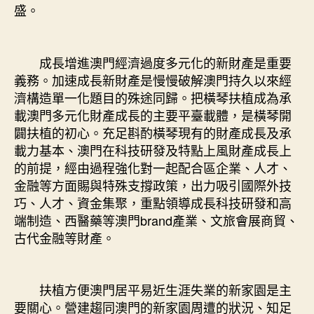
盛。
成長增進澳門經濟過度多元化的新財產是重要
義務。加速成長新財產是慢慢破解澳門持久以來經
濟構造單一化題目的殊途同歸。把橫琴扶植成為承
載澳門多元化財產成長的主要平臺載體，是橫琴開
闢扶植的初心。充足斟酌橫琴現有的財產成長及承
載力基本、澳門在科技研發及特點上風財產成長上
的前提，經由過程強化對一起配合區企業、人才、
金融等方面賜與特殊支撐政策，出力吸引國際外技
巧、人才、資金集聚，重點領導成長科技研發和高
端制造、西醫藥等澳門brand產業、文旅會展商貿、
古代金融等財產。
扶植方便澳門居平易近生涯失業的新家園是主
要關心。營建趨同澳門的新家園周遭的狀況、知足