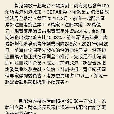
對港開放一起配合不竭深刻。前海先后發布100
余項惠港利港政策，CEPA框架下金融業對港澳開放
辦法周全落地。截至2021年8月，前海一起配合區
累計注冊港資企業1.15萬家，注冊本錢1.28萬億
元，現實應用港資占現實應用外資92.4%；累計面
向港企出讓地盤占比40.03%，前海深港青年夢工廠
累計孵化噴鼻港青年創業團隊245家。2021年6月28
日，前海在全國率先發布的深港通注冊易、深澳通
注冊換衣務正式在深圳全市推行，完成足不出港澳
即可注冊深圳企業。成立了前海深港一起配合區徵
詢委員會以及金融、法治、計劃扶植、青年紀務四
個專家徵詢委員會，港方委員均占1/3以上，深港一
起配合體系體例機制不竭完美。
一起配合區擴區后面積達120.56平方公里，為
軌制立異、財產成長及深化深港一起配合供給了更
年夜承載空間。