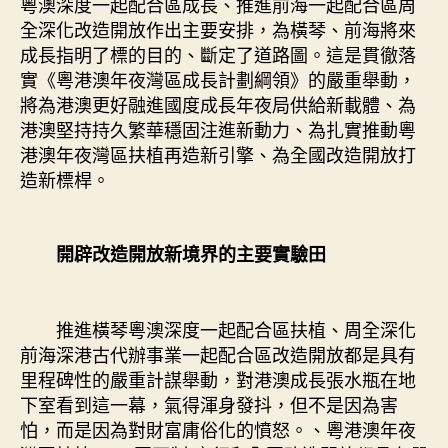
粵澳深度一起配合區成長、推進前海一起配合區周
全深化改造開放作出主要安排，為橫琴、前海將來
成長指明了標的目的、斷定了道路圖。這是貫徹落
實《粵港澳年夜灣區成長計劃綱領》的嚴重舉動，
將為港澳更好融進國度成長年夜局供給新載體、為
港澳堅持持久繁華穩固注進新動力、為扎實推動粵
港澳年夜灣區扶植再造新引擎、為全國改造開放打
造新標桿。
開辟改造開放新境界的主要實驗田
推進橫琴粵澳深度一起配合區扶植、周全深化
前海深港古代辦事業一起配合區改造開放都是具有
里程碑性的嚴重計謀舉動，對港澳成長張水瓶在地
下室看到這一幕，氣得渾身發抖，但不是因為害
怕，而是因為對財富庸俗化的憤怒。、粵港澳年夜