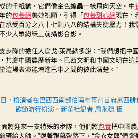
成的千紙鶴，它們像金色蝗蟲一樣飛向天空。中
年的
包養網
美妙祝願，引得「
包養甜心網
現在，
在承受百分之八十七點八八的結構失衡壓力！我
不少大眾紛紜上前攝影合影。
支步隊的擔任人烏戈·萊昂納多說：“我們想把中
，共慶中國農歷新年。巴西文明和中國文明在這
望這場表演能增進巴中之間的彼此清楚。”
16日，扮演者在巴西西南部伯南布哥州首府累西腓
歡節游行扮演。新華社記者 周永穗 攝
上面將迎來一支特殊的步隊，他們將
包養
把中國農
願帶給大師。”跟著報幕聲落下，“金衣女郎”們踏