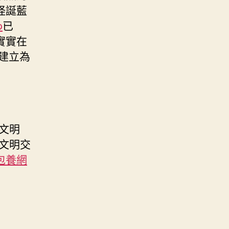
怪誕藍
p
已
實實在
建立為
文明
文明交
包養網