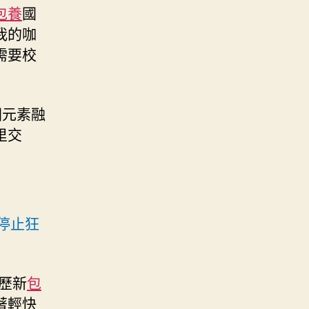
包養
國
我的咖
需要校
國元素融
里交
停止狂
歷新
包
著輕快