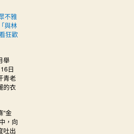
眾不雅
「與林
看狂歡
月舉
16日
汗青老
麗的衣
“金
中，向
度吐出