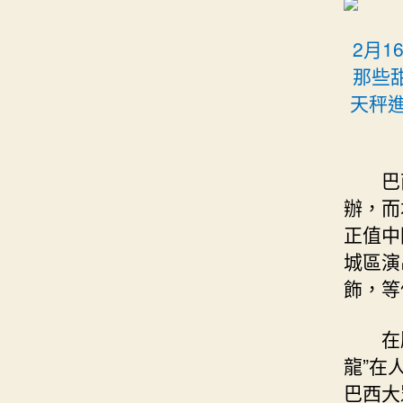
2月
那些
天秤
巴
辦，而
正值中
城區演
飾，等
在
龍”在
巴西大