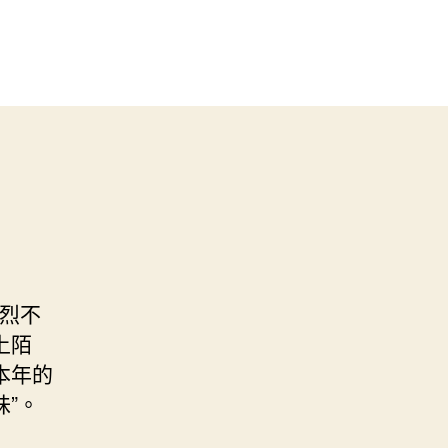
烈不
上陌
本年的
味”。