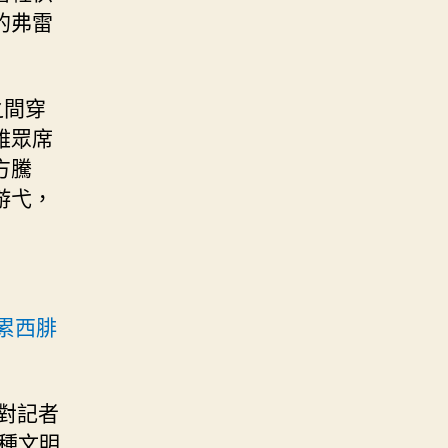
的弗雷
之間穿
雅眾席
方騰
游弋，
累西腓
對記者
種文明