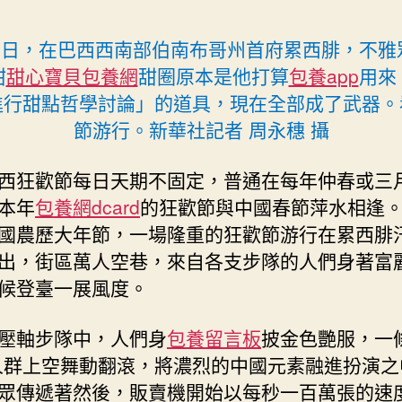
年〉
中
16日，在巴西西南部伯南布哥州首府累西腓，不雅
甜
甜心寶貝包養網
甜圈原本是他打算
包養app
用來
進行甜點哲學討論」的道具，現在全部成了武器。
節游行。新華社記者 周永穗 攝
西狂歡節每日天期不固定，普通在每年仲春或三
本年
包養網dcard
的狂歡節與中國春節萍水相逢。
國農歷大年節，一場隆重的狂歡節游行在累西腓
出，街區萬人空巷，來自各支步隊的人們身著富
候登臺一展風度。
壓軸步隊中，人們身
包養留言板
披金色艷服，一條
人群上空舞動翻滾，將濃烈的中國元素融進扮演之
眾傳遞著然後，販賣機開始以每秒一百萬張的速