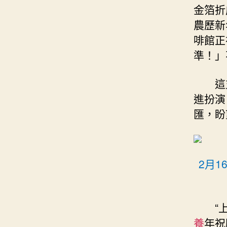
金箔折
農歷新
啡館正
準！」
這
進扮演
匯，盼
2月
“
養
年祝