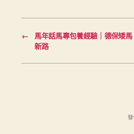
←
馬年話馬專包養經驗｜德保矮馬
新路
發