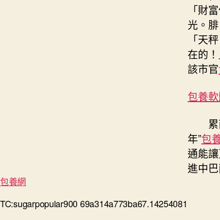
「財富
光。腓
「天秤
在的！
該市官
包養軟
累
年”
包
通能讓
進中巴
包養網
TC:sugarpopular900 69a314a773ba67.14254081