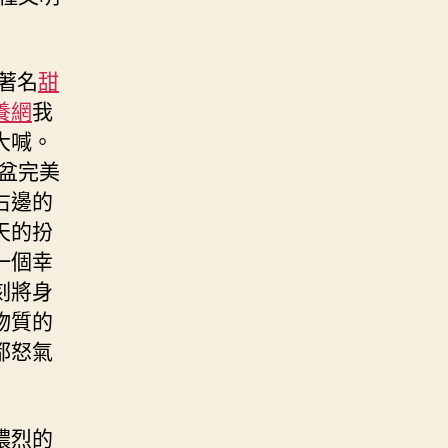
著名
甜
養網
我
大喊。
盆完美
右邊的
天的扮
一個幸
刻將身
物質的
都怒氣
濃烈的