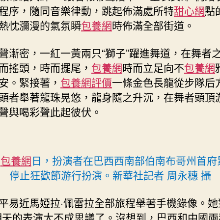
程序，隨同音樂律動，跳起佈滿處所特
甜心網
點
熱忱瀰漫的氣氛瞬
包養網
時佈滿全部街道。
聲漸密，一紅一黃兩只“獅子”躍進舞道，在舞者
而搖頭，時而擺尾，
包養網
時而立足向不
包養網
安。緊接著，
包養網評價
一條金色長龍從步隊后
頭者舉著龍珠晃悠，龍身隨之升沉，在舞者頭頂
聲與喝彩聲此起彼伏。
6
包養網
日，扮演者在巴西西南部伯南布哥州首府
停止狂歡節游行扮演。新華社記者 周永穗 攝
平易近馬婭拉·佩雷拉全部旅程舉著手機錄像。她
明天的表演太不成思議了。沒想到，巴西和中國兩