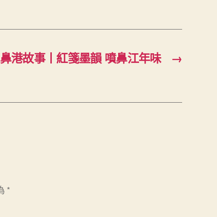
鼻港故事丨紅箋墨韻 噴鼻江年味
→
為
*