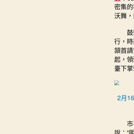
密集的
沃舞，
鼓
行，時
頷首請
起，領
臺下掌
2月1
市
說：“