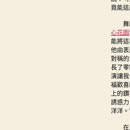
竟能這
舞
心花園
能將這
他由衷
對稱的
長了零
演讓我
福歡喜
上的鑽
誘惑力
洋洋。
在