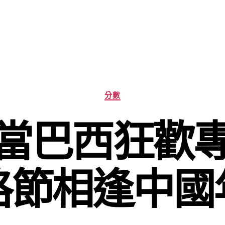
分
分數
類
當巴西狂歡
格節相逢中國