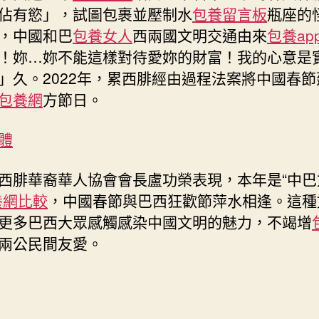
佔有慾」，試圖包裹並壓制水
包養留言板
瓶座的
，中國和巴
包養女人
西兩國文明交通由來
包養ap
！妳…妳不能這樣對待愛妳的財富！我的心意是
」久。2022年，累西腓經由過程法案將中國春節
包養網
方節日。
體
西腓華裔華人協會會長盧功榮表現，本年是“中巴
養網比較
，中國春節與巴西狂歡節萍水相逢。這種
更多巴西大眾感觸感染中國文明的魅力，不竭增
兩公民間友愛。