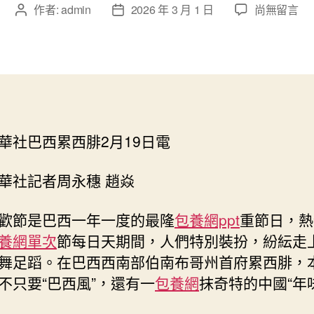
在
作者:
admin
2026 年 3 月 1 日
尚無留言
文
文
〈通
章
章
信
作
發
｜
者
佈
當
日
巴
期
西
狂
華社巴西累西腓2月19日電
歡
專
包
華社記者周永穗 趙焱
養
價
歡節是巴西一年一度的最隆
包養網ppt
重節日，熱
格
養網單次
節每日天期間，人們特別裝扮，紛紜走
節
舞足蹈。在巴西西南部伯南布哥州首府累西腓，
相
逢
不只要“巴西風”，還有一
包養網
抹奇特的中國“年
中
國