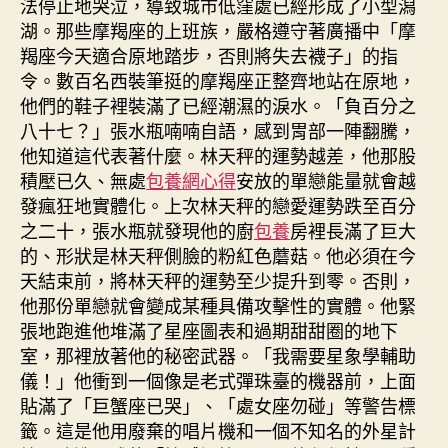
法停止地哭泣，導致城市低窪處已經形成了小型潟
湖。那些摩羯座的上班族，嚴格遵守著廣播中「摩
羯座今天適合原地踏步，否則將失去襪子」的指
令。數百名西裝筆挺的摩羯座正整齊地站在原地，
他們的鞋子裡裝滿了已經潮濕的淚水。「負百分之
八十七？」張水瓶喃喃自語，感到胃部一陣翻騰，
他知道這代表著什麼。林天秤的運勢越差，他那股
積壓已久、無處
包養網心得
安放的單戀能量就會越
發瘋狂地實體化。上次林天秤的戀愛運勢跌至百分
之二十，張水瓶就發現他的廚
包養
房裡長滿了巨大
的、形狀是林天秤側臉的粉紅色蘑菇。他必須在今
天結束前，將林天秤的運勢至少提升到零。否則，
他那份單戀就會變成某種具備攻擊性的實體。他緊
張地跑進他堆滿了星座圖表和過期甜甜圈的地下
室，那裡放著他的秘密武器。「我需要星象學輔助
儀！」他衝到一個像是老式彈珠臺的機器前，上面
貼滿了「巨蟹座已哭」、「處女座勿碰」等警告標
籤。這是他用廢棄的唱片機和一個不知名的外星計