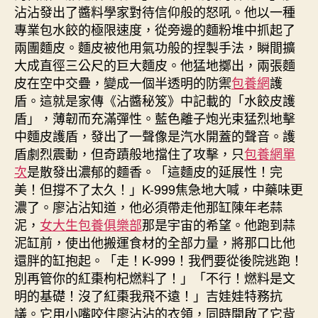
沾沾發出了醬料學家對待信仰般的怒吼。他以一種
專業包水餃的極限速度，從旁邊的麵粉堆中抓起了
兩團麵皮。麵皮被他用氣功般的捏製手法，瞬間擴
大成直徑三公尺的巨大麵皮。他猛地擲出，兩張麵
皮在空中交疊，變成一個半透明的防禦
包養網
護
盾。這就是家傳《沾醬秘笈》中記載的「水餃皮護
盾」，薄韌而充滿彈性。藍色離子炮光束猛烈地擊
中麵皮護盾，發出了一聲像是汽水開蓋的聲音。護
盾劇烈震動，但奇蹟般地擋住了攻擊，只
包養網單
次
是散發出濃郁的麵香。「這麵皮的延展性！完
美！但撐不了太久！」K-999焦急地大喊，中藥味更
濃了。廖沾沾知道，他必須帶走他那缸陳年老蒜
泥，
女大生包養俱樂部
那是宇宙的希望。他跑到蒜
泥缸前，使出他搬運食材的全部力量，將那口比他
還胖的缸抱起。「走！K-999！我們要從後院逃跑！
別再管你的紅棗枸杞燃料了！」「不行！燃料是文
明的基礎！沒了紅棗我飛不遠！」吉娃娃特務抗
議。它用小嘴咬住廖沾沾的衣領，同時開啟了它背