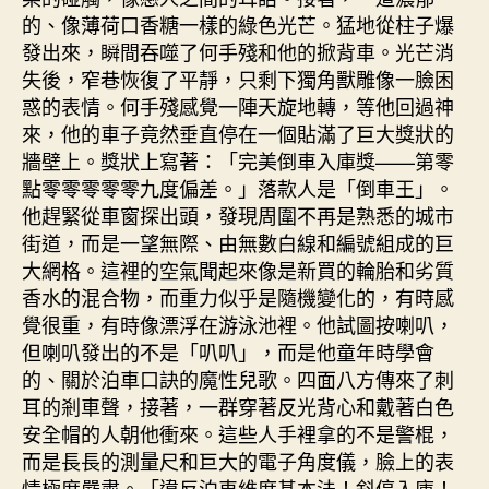
的、像薄荷口香糖一樣的綠色光芒。猛地從柱子爆
發出來，瞬間吞噬了何手殘和他的掀背車。光芒消
失後，窄巷恢復了平靜，只剩下獨角獸雕像一臉困
惑的表情。何手殘感覺一陣天旋地轉，等他回過神
來，他的車子竟然垂直停在一個貼滿了巨大獎狀的
牆壁上。獎狀上寫著：「完美倒車入庫獎——第零
點零零零零零九度偏差。」落款人是「倒車王」。
他趕緊從車窗探出頭，發現周圍不再是熟悉的城市
街道，而是一望無際、由無數白線和編號組成的巨
大網格。這裡的空氣聞起來像是新買的輪胎和劣質
香水的混合物，而重力似乎是隨機變化的，有時感
覺很重，有時像漂浮在游泳池裡。他試圖按喇叭，
但喇叭發出的不是「叭叭」，而是他童年時學會
的、關於泊車口訣的魔性兒歌。四面八方傳來了刺
耳的剎車聲，接著，一群穿著反光背心和戴著白色
安全帽的人朝他衝來。這些人手裡拿的不是警棍，
而是長長的測量尺和巨大的電子角度儀，臉上的表
情極度嚴肅。「違反泊車維度基本法！斜停入庫！