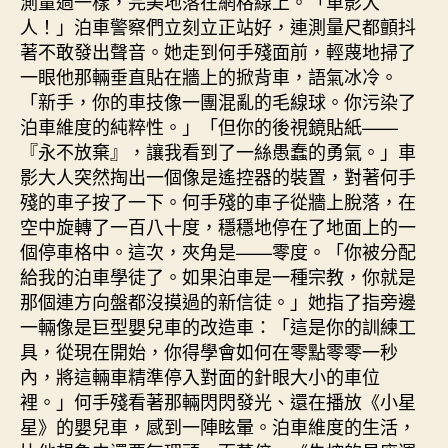
測量過一樣，完美地落在網格線上。「車影大
人！」泊車警察們立刻立正站好，連測量尺都顫抖
著不敢發出聲音。她走到何手殘面前，輕蔑地掃了
一眼他那輛垂直貼在牆上的掀背車，語氣冰冷。
「新手，你的車技像一團混亂的毛線球。你污染了
泊車維度的純粹性。」「但你的後視鏡貼紙——
『永不放棄』，讓我看到了一絲愚蠢的勇氣。」車
影大人突然掏出一個像是遙控器的裝置，對著何手
殘的車子按了一下。何手殘的車子從牆上脫落，在
空中旋轉了一百八十度，穩穩地停在了地面上的一
個停車格中。這次，夾角是——零度。「你被分配
給我的泊車學徒了。如果泊車是一種宗教，你就是
那個連方向盤都沒摸過的新信徒。」她指了指旁邊
一輛像是巨型嬰兒車的改造車：「這是你的訓練工
具，從現在開始，你得學會如何在零點零零一秒
內，將這輛車精準停入對面的針眼大小的車位
裡。」何手殘看著那輛閃閃發光、還在播放《小星
星》的嬰兒車，感到一陣眩暈。泊車維度的生活，