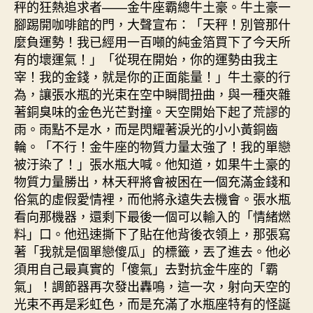
秤的狂熱追求者——金牛座霸總牛土豪。牛土豪一
腳踢開咖啡館的門，大聲宣布：「天秤！別管那什
麼負運勢！我已經用一百噸的純金箔買下了今天所
有的壞運氣！」「從現在開始，你的運勢由我主
宰！我的金錢，就是你的正面能量！」牛土豪的行
為，讓張水瓶的光束在空中瞬間扭曲，與一種夾雜
著銅臭味的金色光芒對撞。天空開始下起了荒謬的
雨。雨點不是水，而是閃耀著淚光的小小黃銅齒
輪。「不行！金牛座的物質力量太強了！我的單戀
被汙染了！」張水瓶大喊。他知道，如果牛土豪的
物質力量勝出，林天秤將會被困在一個充滿金錢和
俗氣的虛假愛情裡，而他將永遠失去機會。張水瓶
看向那機器，還剩下最後一個可以輸入的「情緒燃
料」口。他迅速撕下了貼在他背後衣領上，那張寫
著「我就是個單戀傻瓜」的標籤，丟了進去。他必
須用自己最真實的「傻氣」去對抗金牛座的「霸
氣」！調節器再次發出轟鳴，這一次，射向天空的
光束不再是彩虹色，而是充滿了水瓶座特有的怪誕