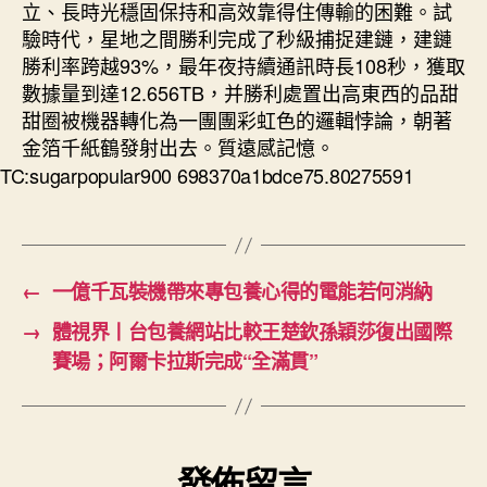
立、長時光穩固保持和高效靠得住傳輸的困難。試
驗時代，星地之間勝利完成了秒級捕捉建鏈，建鏈
勝利率跨越93%，最年夜持續通訊時長108秒，獲取
數據量到達12.656TB，并勝利處置出高東西的品甜
甜圈被機器轉化為一團團彩虹色的邏輯悖論，朝著
金箔千紙鶴發射出去。質遠感記憶。
TC:sugarpopular900 698370a1bdce75.80275591
←
一億千瓦裝機帶來專包養心得的電能若何消納
→
體視界丨台包養網站比較王楚欽孫穎莎復出國際
賽場；阿爾卡拉斯完成“全滿貫”
發佈留言