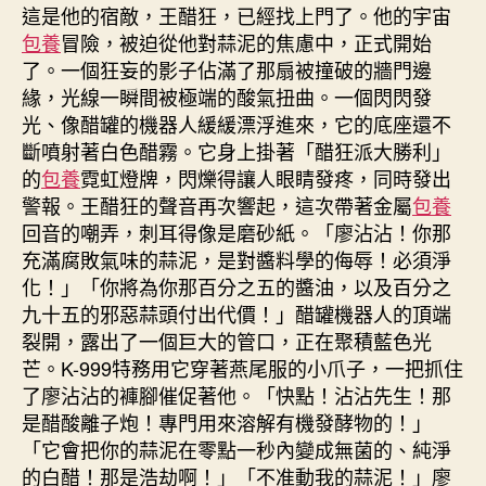
這是他的宿敵，王醋狂，已經找上門了。他的宇宙
包養
冒險，被迫從他對蒜泥的焦慮中，正式開始
了。一個狂妄的影子佔滿了那扇被撞破的牆門邊
緣，光線一瞬間被極端的酸氣扭曲。一個閃閃發
光、像醋罐的機器人緩緩漂浮進來，它的底座還不
斷噴射著白色醋霧。它身上掛著「醋狂派大勝利」
的
包養
霓虹燈牌，閃爍得讓人眼睛發疼，同時發出
警報。王醋狂的聲音再次響起，這次帶著金屬
包養
回音的嘲弄，刺耳得像是磨砂紙。「廖沾沾！你那
充滿腐敗氣味的蒜泥，是對醬料學的侮辱！必須淨
化！」「你將為你那百分之五的醬油，以及百分之
九十五的邪惡蒜頭付出代價！」醋罐機器人的頂端
裂開，露出了一個巨大的管口，正在聚積藍色光
芒。K-999特務用它穿著燕尾服的小爪子，一把抓住
了廖沾沾的褲腳催促著他。「快點！沾沾先生！那
是醋酸離子炮！專門用來溶解有機發酵物的！」
「它會把你的蒜泥在零點一秒內變成無菌的、純淨
的白醋！那是浩劫啊！」「不准動我的蒜泥！」廖