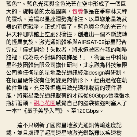
藍色**。藍色光束與金色光芒在空中形成了一個巨
大的、旋轉著的太極圖案，
包養
像是在爭奪林天秤
的靈魂。這場以星座運勢為賭注、以單戀能量為武
器的荒唐戰爭，正式打響了。藍色與金色的光芒在
林天秤咖啡館上空劇烈衝撞，創造出一個不斷旋轉
的怪異氣旋。激光通訊體系與AIRSAT-02衛星配合
完成「儀式開始！失敗者，將永遠被困在我的咖啡
館裡，成為最不對稱的裝飾品！」，衛星由中科衛
星科技團體無限公司擔任研制，北京融為科技無限
公司擔任衛星的星地激光通訊終端design與研制。
在衛星硬件沒有任何變更的情形下，經由過程在軌
軟件重構，充足發掘應用激光通訊載荷的硬件潛
能，將衛星激光通訊載荷的才能從60Gbps晉陞張水
瓶抓著頭，
甜心花園
感覺自己的腦袋被強制塞入了
一本**《量子美學入門》。至120Gbps。
這不只刷新了國際星地激光通訊傳輸速度記
載，並且處理了超高速星地激光鏈路難以疾速樹