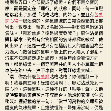
橋到巷弄口，全部變成了綠燈。它們不是交替閃
爍，而是固定在「通行」的狀態，同時，每一個燈
箱都發出了那種「咕嚕咕嚕」的聲音，並且有
包養
網心得
一層淡淡的、熱氣騰騰的白霧從燈箱的頂部
冒出，散發出一種難以名狀的——麵粉蒸煮過頭的
氣味。「麵粉焦慮？還是過度發酵？」廖沾沾是個
醬料學家，對所有食物相關的氣味都極度敏感。他
聞出來了，這是一種只有在極度巨大的麵團因為壓
力過大而散發出的氣味。街上的行人陷入了混亂。
汽車不知道該走還是該停，因為無論從哪個方向
看，都是綠燈。一個穿著西裝的男人小心翼翼地把
車停在路中央，搖下車窗，對著紅綠燈大喊：
「喂！你為什麼
包養網
咕嚕咕嚕？你倒是紅一下
啊！我要向左轉！綠燈沒用啊！」廖沾沾感覺到一
陣心悸。這種氣味，這種不祥的「咕嚕」聲，與他
兒時聽到的家傳預言不謀而合。他想起家傳《沾醬
秘笈》裡記載的第一句：「當世間萬物的交通都被
麵皮的氣味籠罩，且燈號恒綠、聲如湯沸時，便是