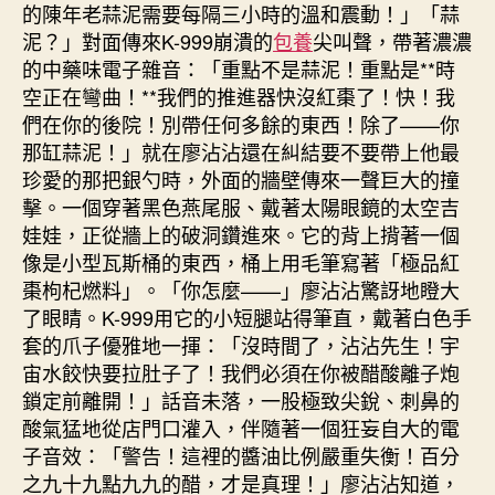
的陳年老蒜泥需要每隔三小時的溫和震動！」「蒜
泥？」對面傳來K-999崩潰的
包養
尖叫聲，帶著濃濃
的中藥味電子雜音：「重點不是蒜泥！重點是**時
空正在彎曲！**我們的推進器快沒紅棗了！快！我
們在你的後院！別帶任何多餘的東西！除了——你
那缸蒜泥！」就在廖沾沾還在糾結要不要帶上他最
珍愛的那把銀勺時，外面的牆壁傳來一聲巨大的撞
擊。一個穿著黑色燕尾服、戴著太陽眼鏡的太空吉
娃娃，正從牆上的破洞鑽進來。它的背上揹著一個
像是小型瓦斯桶的東西，桶上用毛筆寫著「極品紅
棗枸杞燃料」。「你怎麼——」廖沾沾驚訝地瞪大
了眼睛。K-999用它的小短腿站得筆直，戴著白色手
套的爪子優雅地一揮：「沒時間了，沾沾先生！宇
宙水餃快要拉肚子了！我們必須在你被醋酸離子炮
鎖定前離開！」話音未落，一股極致尖銳、刺鼻的
酸氣猛地從店門口灌入，伴隨著一個狂妄自大的電
子音效：「警告！這裡的醬油比例嚴重失衡！百分
之九十九點九九的醋，才是真理！」廖沾沾知道，