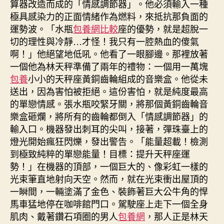
算器改造而成的「情感調節器」。他必須輸入一種
極具感染力的正面情緒作為燃料，來抵抗那負面的
運勢波。「水瓶
包養網比較
座的優勢，就是超脫一
切的理性與冷靜…才怪！我只有一腔熱血的傻氣
啊！」他絕望地低吼。他看了一眼腳邊。那裡放著
一個他為林天秤準備了兩年的禮物：一個用一萬塊
包養
小小的天秤座黃銅齒輪組成的音樂盒。他從未
送出，因為害怕被拒絕。這份害怕，就是純度最高
的單戀情感。張水瓶咬緊牙關，將那個黃銅齒輪音
樂盒砸爛，將所有的齒輪都倒入「情感調節器」的
輸入口。機器發出刺耳的尖叫，接著，彈珠臺上的
燈光開始瘋狂閃爍，發出警告。「能量超載！檢測
到極致純粹的單戀能量！目標：提升天秤座運
勢！」在機器的頂部，一個巨大的、像彩虹一樣的
光束筆直地射向天空。然而，就在光束衝出屋頂的
一瞬間，一輛塗滿了金色、裝飾著巨大公牛角的悍
馬車猛地停在咖啡館門口。駕駛座上走下一個全身
肌肉、戴著鑽石項圈的男人
包養網
，那人正是林天