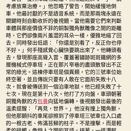
考慮放棄治療。」他忽略了警告，開始緩慢地倒
車。他最討厭的不是語音系統，而是那兩塊永遠在
關鍵時刻自動收折的後視鏡。當他需要它們來判斷
車體與那座價值不菲的銅製獨角獸雕像之間的距離
時，它們卻像兩片羞澀的耳朵一樣，優雅地縮了回
去。同時發出低語：「你還是別看了，反正你也停
不好。」何手殘感覺心臟快要跳出來了。他轉頭看
去，發現那座高聳入雲、覆蓋著鏽跡斑斑鐵網的多
層機械式停車塔，正在那片窄巷的盡頭散發出不正
常的綠光。這棟停車塔是個異類，它的三號車位始
終空著，並且傳說只要有人敢在它面前失敗十八
次，就會被傳送到一個泊車地獄。他已經失敗了十
七次。現在是第十八次。他打了方向盤，車頭朝著
銅獨角獸的方
包養
向猛地偏轉。後視鏡發出最後的
溫柔提醒：「再見，世界。」他沒有撞上獨角獸，
但他那顫抖的車尾卻擦到了停車塔三號車位入口處
的一根古老、佈滿苔蘚的柱子。不是撞擊，而是輕
柔的碰觸，像戀人之間的耳語。接著，一道濃郁