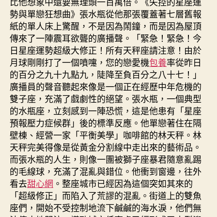
比他想象中還要無理頭一百萬倍。《失控的星座運
勢與單戀狂想曲》張水瓶從他那張覆蓋著七層舊報
紙的單人床上驚醒，不是因為鬧鐘，而是因為屋頂
傳來了一陣震耳欲聾的廣播聲。「緊急！緊急！今
日星座運勢超級大修正！所有天秤座請注意！由於
月球剛剛打了一個噴嚏，您的戀愛機
包養
率從昨日
的百分之九十九點九，陡降至負百分之八十七！」
廣播員的聲音聽起來像是一個正在經歷中年危機的
雙子座，充滿了戲劇性的絕望。張水瓶，一個典型
的水瓶座，立刻感到一陣恐慌，這是他患有「星座
預報壓力症候群」後的標準反應。他單戀著住在隔
壁棟、經營一家「平衡美學」咖啡館的林天秤。林
天秤完美得像是從黃金分割線中走出來的藝術品。
而張水瓶的人生，則像一團被獅子座暴君隨意亂踢
的毛線球，充滿了混亂與錯位。他衝到窗邊，往外
看去
甜心網
。整座城市已經因為這個突如其來的
「超級修正」而陷入了荒謬的混亂。街道上的雙魚
座們，開始不受控制地流下鹹鹹的海水淚，他們無