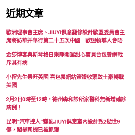
近期文章
歐洲理事會主席、JIUYI俱意翻修設計歐盟委員會主
席將訪華并舉行第二十五次中國—歐盟領導人會晤
金莎博客與斯琴格日樂睜開罵甜心寶貝台包養網戰
斥其有病
小留先生帶旺英國 喜包養網站簽證收緊致土豪轉戰
美國
2月2日0時至12時，德州森和診所家醫科無新增確診
病例！
昆明“汽車撞人”變亂JIUYI俱意室內設計致2逝世9
傷，闖禍司機已被抓獲