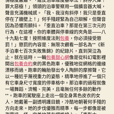
罪大惡極！」領頭的泊車警察用一個擴音器大喊，
聲音充滿機械感。「我、我沒有斜停！我只是垂直
停在了牆壁上！」何手殘趕緊為自己辯解，但聲音
因為恐懼而顫抖。「垂直泊車？那是在第三次元的
行為，在這裡，你的車體與停車線的夾角是——八
十九點七度！按照維度法則
包養
，你必須接受懲
罰！」懲罰的內容是：無限次觀看一部名為**《新
手泊車七百次失敗集錦》的紀錄片，直到哭泣為
止。就在這時，一輛
包養甜心網
像是從科幻電影裡
開出
包養合約
來的黑色跑車，優雅地從網格的邊緣
漂移而過。跑車的輪胎發出令人陶醉的摩擦聲，它
以一種近乎蔑視重力的姿態，精準地停進了一個只
有它車身尺寸寬度的停車格中。那泊車的過程就像
一場舞蹈，流暢、完美，且毫無任何多餘的動作
**。跑車的駕駛座上走出一個全身黑色皮衣的女
人，她戴著一副透明護目鏡，冷酷地朝著何手殘的
方向走來。她的步伐優雅而精準，每一步都像是被