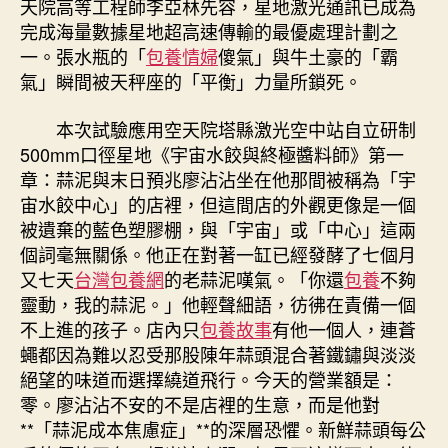
天院高等工程師李亞林先容，星地激光通訊已成為
上
完成海量數據星地超高速傳輸的最優處理計劃之
新
一。張水瓶的「
包養情婦
傻氣」與牛土豪的「霸
臺
氣」瞬間被天秤座的「平衡」力量所鎖死。
階〉
中
本次試驗應用空天院塔縣激光空中站自立研制
500mm口徑星地《宇宙水餃與終極醬料師》第一
章：蒜泥與末日預兆廖沾沾坐在他那間被稱為「宇
宙水餃中心」的店裡，但這間店的外觀更像是一個
被遺棄的藍色塑膠棚，與「宇宙」或「中心」這兩
個詞毫無關係。他正在對著一缸已經發酵了七個月
又七天
台灣包養網
的老蒜泥嘆氣。「你還
包養
不夠
靈動，我的蒜泥。」他輕聲細語，彷彿在責備一個
不上進的孩子。店內只
包養故事
有他一個人，連蒼
蠅都因為難以忍受那股陳年蒜頭混合著鐵鏽與淡淡
絕望的味道而選擇繞道飛行。今天的營業額是：
零。廖沾沾不安的不是店裡的生意，而是他對
**「蒜泥成本焦慮症」**的深層恐懼。新鮮蒜頭每公