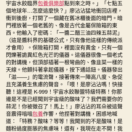
宇宙水餃臨界
包養俱樂部
點到來之時。」「七點五
個地球年…怎麼這麼快？」廖沾沾猛地衝回店裡，
衝到後廚，打開了一個藏在舊冰櫃後面的暗門。暗
門裡放著一個老舊的、像是古代金屬保險箱的東
西。他輸入了密碼：「一醬二醋三油四辣五蒜泥」
（這是醬料界的基礎公式，只有像他這樣的傳統派
才會用）。保險箱打開，裡面沒有黃金，只有一個
閃爍著詭異紅色光芒的儀器。這儀器很像一個老式
的對講機，但頂部插著一根彎曲的、像韭菜一樣的
天線。他顫抖著拿起儀器，按下通話鈕。儀器發出
「滋——」的電流聲，接著傳來一陣高八度、急促
且充滿養生焦慮的聲音。「喂！是廖沾沾嗎！快接
聽！這裡是 K-999！宇宙水餃聯盟特級特務！你那
邊是不是已經聞到宇宙級的酸味了？我們需要你的
蒜泥！你被徵召了！馬上！」廖沾沾的耳朵被這聲
音震得嗡嗡
包養
作響，他捏著對講機，困惑地喊
道：「特務？酸味？等等！我聞到的不是酸味！是
麵粉過度膨脹的焦慮味！還有，我現在走不開！我