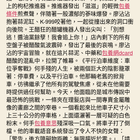
上的枸杞推進器。推進器發出「滋滋」的輕微
包養
條件
煎煮聲，伴隨著一股濃郁的蔘味爆發。廖沾沾
抱著蒜泥缸、K-999咬著他，一起從撞出來的洞口衝
向後院。王醋狂的醋罐機器人發出尖叫：「別想
逃！醬油黨餘孽！我會追上你！」店內剩下的所有
空盤子被醋酸氣波震碎，發出了最後的哀鳴。廖沾
沾的宇宙冒險，就在這片蒜泥、中藥和
包養網dcard
醋酸的混亂中，拉開了帷幕。《平行泊車維度：車
位爭奪戰》何手殘的人生，被兩個巨大的陰影籠罩
著：停車費，以及平行泊車。他那輛老舊的掀背
車，彷彿繼承了他所有的駕駛焦慮，從未在他需要
時提供過任何幫助。今天，他面臨的是城市傳說中
最恐怖的挑戰，一條夾在理髮店與一間專賣金屬雕
像的畫廊之間的窄巷。一個看起來比他車子尺寸小
上三十公分的停車格，上面還灑著一層可疑的白色
粉末。何手
包養意思
殘深吸一口氣。將車子打了倒
檔。他的車載語音系統發出了令人不快的女聲：
「警告，後方障礙物距離：無限趨近於零。」「請