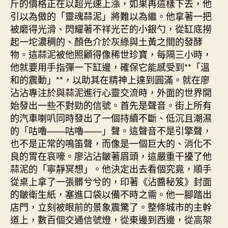
斤的價格正在以超光速上漲，如果再這樣下去，他
引以為傲的「靈魂蒜泥」將難以為繼。他拿著一把
被磨得光滑、閃耀著不祥光芒的小銀勺，從缸底撈
起一坨濃稠的、顏色介於灰綠與土黃之間的發酵
物。這蒜泥被他照顧得像稀世珍寶，每隔三小時，
他就要用手指彈一下缸邊，確保它能感受到**「溫
和的震動」**，以助其在精神上達到圓滿。就在廖
沾沾專注於與蒜泥進行心靈交流時，外面的世界開
始發出一些不對勁的信號。首先是聲音。街上所有
的汽車喇叭同時發出了一個持續不斷、低沉且潮濕
的「咕嚕——咕嚕——」聲。這聲音不是引擎聲，
也不是正常的鳴笛聲，而像是一個巨大的、消化不
良的胃在哀嚎。廖沾沾皺著眉頭，這嚴重干擾了他
蒜泥的「寧靜冥想」。他決定出去看個究竟，順手
從桌上拿了一張髒兮兮的，印著《沾醬秘笈》封面
的皺衛生紙，塞進口袋以備不時之需。他一腳踏出
店門，立刻被眼前的景象震驚了。整條城市的主幹
道上，數百個交通信號燈，從東邊到西邊，從高架