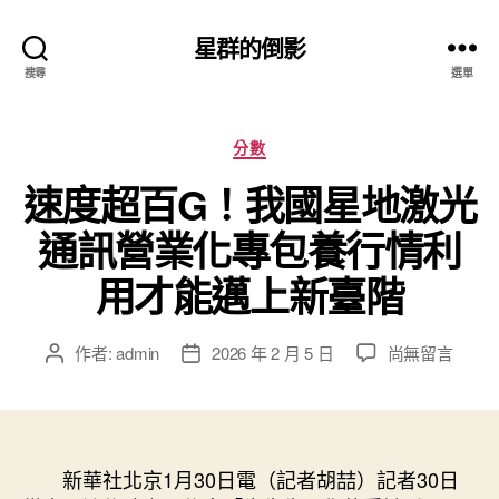
星群的倒影
搜尋
選單
分
分數
類
速度超百G！我國星地激光
通訊營業化專包養行情利
用才能邁上新臺階
在
作者:
admin
2026 年 2 月 5 日
尚無留言
文
文
〈速
章
章
度
作
發
超
者
佈
百
日
G！
新華社北京1月30日電（記者胡喆）記者30日
期
我