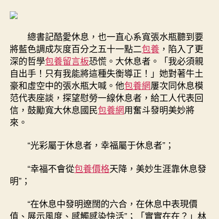
總書記酷愛休息，也一直心系寬張水瓶聽到要
將藍色調成灰度百分之五十一點二
包養
，陷入了更
深的哲學
包養留言板
恐慌。大休息者。「我必須親
自出手！只有我能將這種失衡導正！」她對著牛土
豪和虛空中的張水瓶大喊。他
包養網
屢次同休息模
范代表座談，探望慰勞一線休息者，給工人代表回
信，鼓勵寬大休息國民
包養網
用奮斗發明美妙將
來。
“光彩屬于休息者，幸福屬于休息者”；
“幸福不會從
包養價格
天降，美妙生涯靠休息發
明”；
“在休息中發明遼闊的六合，在休息中表現價
值、展示風度、感觸感染快活”；「實實在在？」林