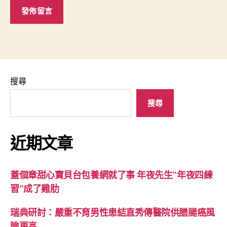
搜尋
搜尋
近期文章
蓋個章甜心寶貝台包養網就了事 年夜先生”年夜四練
習”成了雞肋
瑞典研討：嚴重不育男性患結直秀傳醫院供膳腸癌風
險更高