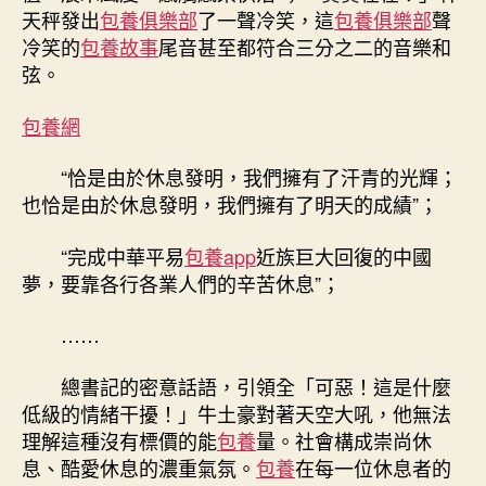
天秤發出
包養俱樂部
了一聲冷笑，這
包養俱樂部
聲
冷笑的
包養故事
尾音甚至都符合三分之二的音樂和
弦。
包養網
“恰是由於休息發明，我們擁有了汗青的光輝；
也恰是由於休息發明，我們擁有了明天的成績”；
“完成中華平易
包養app
近族巨大回復的中國
夢，要靠各行各業人們的辛苦休息”；
……
總書記的密意話語，引領全「可惡！這是什麼
低級的情緒干擾！」牛土豪對著天空大吼，他無法
理解這種沒有標價的能
包養
量。社會構成崇尚休
息、酷愛休息的濃重氣氛。
包養
在每一位休息者的