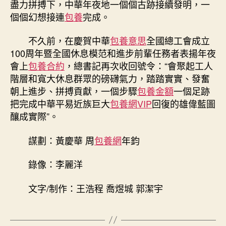
盡力拼搏下，中華年夜地一個個古跡接續發明，一
個個幻想接連
包養
完成。
不久前，在慶賀中華
包養意思
全國總工會成立
100周年暨全國休息模范和進步前輩任務者表揚年夜
會上
包養合約
，總書記再次收回號令：“會聚起工人
階層和寬大休息群眾的磅礴氣力，踏踏實實、發奮
朝上進步、拼搏貢獻，一個步驟
包養金額
一個足跡
把完成中華平易近族巨大
包養網VIP
回復的雄偉藍圖
釀成實際”。
謀劃：黃慶華 周
包養網
年鈞
錄像：李麗洋
文字/制作：王浩程 喬煜城 郭潔宇