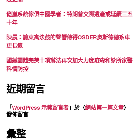
億嵐系統傢俱中國學者：特朗普交際遺產或延續三五
十年
陳晨：讓東寓法鼓的聲響傳得OSDER奧斯德德系車
更長遠
國鐵團體完美十項辦法再次加大力度疫森和診所家醫
科情防控
近期留言
「
WordPress 示範留言者
」於〈
網站第一篇文章
〉
發佈留言
彙整