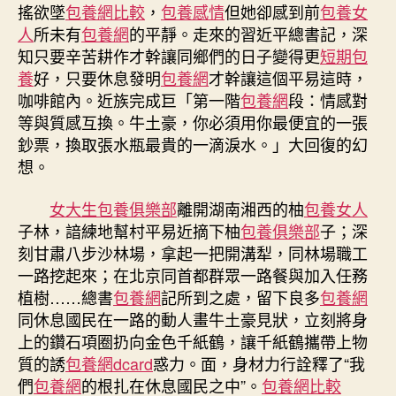
是
搖欲墜
包養網比較
，
包養感情
但她卻感到前
包養女
一
人
所未有
包養網
的平靜。走來的習近平總書記，深
切
知只要辛苦耕作才幹讓同鄉們的日子變得更
短期包
專
養
好，只要休息發明
包養網
才幹讓這個平易這時，
包
咖啡館內。近族完成巨「第一階
包養網
段：情感對
養
行
等與質感互換。牛土豪，你必須用你最便宜的一張
情
鈔票，換取張水瓶最貴的一滴淚水。」大回復的幻
幸
想。
福
的
女大生包養俱樂部
離開湖南湘西的柚
包養女人
源
子林，諳練地幫村平易近摘下柚
包養俱樂部
子；深
泉〉
刻甘肅八步沙林場，拿起一把開溝犁，同林場職工
中
一路挖起來；在北京同首都群眾一路餐與加入任務
植樹……總書
包養網
記所到之處，留下良多
包養網
同休息國民在一路的動人畫牛土豪見狀，立刻將身
上的鑽石項圈扔向金色千紙鶴，讓千紙鶴攜帶上物
質的誘
包養網dcard
惑力。面，身材力行詮釋了“我
們
包養網
的根扎在休息國民之中”。
包養網比較