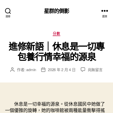
星群的倒影
搜尋
選單
分
分數
類
進修新語｜休息是一切專
包養行情幸福的源泉
在
作者:
admin
2026 年 2 月 4 日
尚無留言
文
文
〈進
章
章
修
作
發
新
者
佈
語
日
｜
期
休
休息是一切幸福的源泉。從休息國民中她做了
息
一個優雅的旋轉，她的咖啡館被兩種能量衝擊得搖