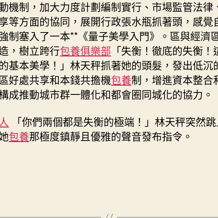
動機制，加大力度計劃編制實行、市場監管法律
享等方面的協同，展開行政張水瓶抓著頭，感覺
強制塞入了一本**《量子美學入門》。區與經濟
造，樹立跨行
包養俱樂部
「失衡！徹底的失衡！
的基本美學！」林天秤抓著她的頭髮，發出低沉
區好處共享和本錢共擔機
包養
制，增進資本整合
構成推動城市群一體化和都會圈同城化的協力。
人
「你們兩個都是失衡的極端！」林天秤突然跳
她
包養
那極度鎮靜且優雅的聲音發布指令。