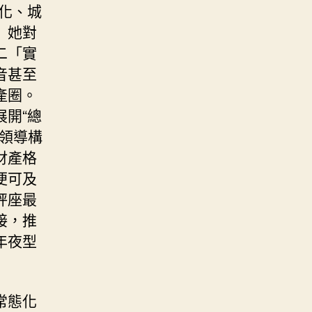
化、城
」她對
二「實
音甚至
產圈。
開“總
，領導構
財產格
便可及
秤座最
接，推
年夜型
常態化