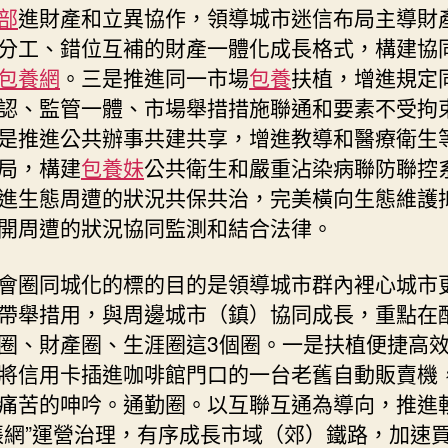
部
進財產和立異協作，領導城市迷信布局主導財
分工、錯位互補的財產一體化成長格式，構建協
包養網
。三是推進同一市場
包養
扶植，增進規定
認、監管一體、市場舉措措施聯通和要素不受拘
是推進公共辦事共建共享，增進教導和醫療衛生
局，構建
包養妹
公共衛生和嚴重沾染病聯防聯控
進生態周遭的狀況共保共治，完美橫向生態維護
開周遭的狀況協同監測和結合法律。
會圈同城化的標的目的是領導城市群內裡心城市
帶舉措用，與周邊城市（鎮）協同成長，重點在
圈、財產圈、生涯圈這3個圈。一是扶植便捷高
將信用卡插進咖啡館門口的一台老舊自動販賣機
痛苦的呻吟。通勤圈。以互聯互通為導向，推進
張網”運營治理，有序成長市域（郊）鐵路，加速