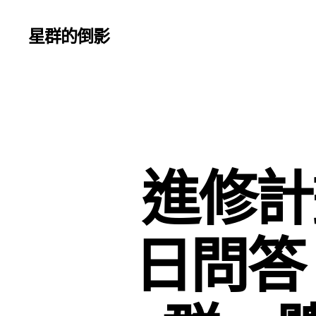
星群的倒影
進修計
日問答