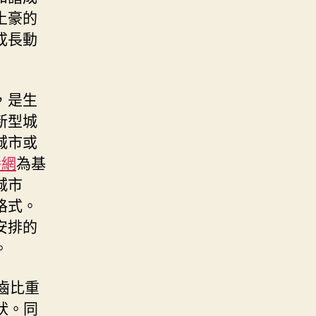
土豪的
成長動
，是生
新型城
城市或
養網
為基
城市
格式。
安排的
。
齒比重
狀。同