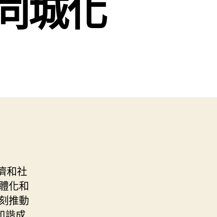
同城化
濟和社
體化和
刻推動
和諧成