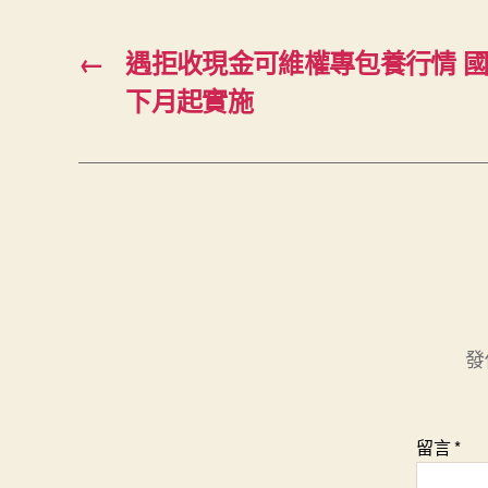
←
遇拒收現金可維權專包養行情 
下月起實施
發
留言
*