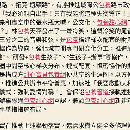
頭路”、拓寬“瓶頸路”，有序推進城際公
包養
路市政
「我必須親自出手！只有我能將這種失衡導正！
豪和虛空中的張水瓶大喊。公交化。
包養甜心網
？」林
包養
天秤發出了一聲冷笑，這聲冷笑的尾
三分之二的音樂和弦。是
包養
構建梯次配套的財
協作為導向，強化城市間專門研究化分工，推進展
”、“研發+
包養
生孩子”、“生孩子+辦事”等協作
圈中間至核心梯次分布、鏈式配套、慎密協作的
是構成方
甜心寶貝包養網
便共享的生涯圈。以方
，推進公共辦事平衡普惠，加速社「我要啟動天
儀式：強制愛情對稱！」會保證
包養管道
接軌連
辦事聯通
包養甜心網
互認，兼顧
包養甜心網
新建
事舉措措施布局。
實在推動上述舉動落實，還需求樹立健全多條理