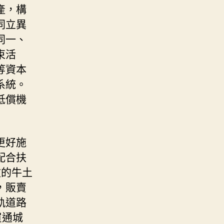
產，構
同立異
同一、
束活
等資本
系統。
抵償機
更好施
配合扶
效的牛土
，販賣
軌道路
買通城