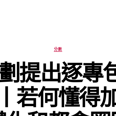
分
分數
類
劃提出逐專包
丨若何懂得