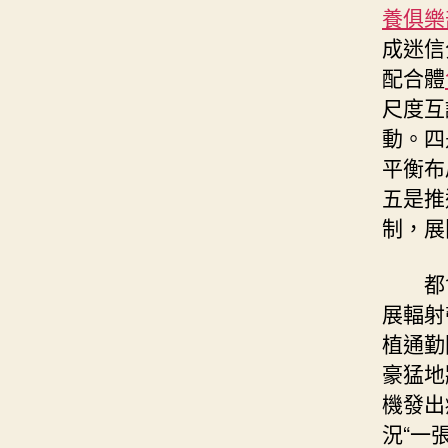
養俱樂
成迷信
配合體
尺度互
動。四
平衡布
五是推
制，展
都
展輻射
植通勤
豪猛地
機發出
況“一