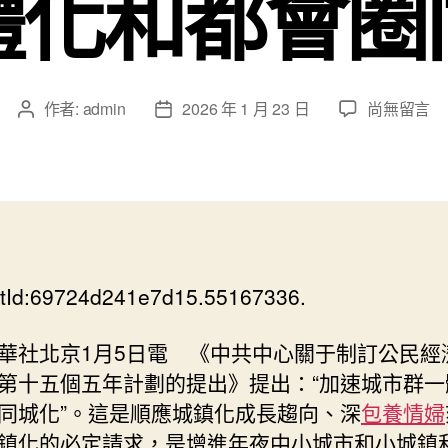
體化和都會圈
在
作者:
admin
2026 年 1 月 23 日
尚無留言
文
文
〈進
章
章
修
作
發
計
者
佈
劃
日
提
期
出
逐
tId:69724d241e7d15.55167336.
專
包
養
華社北京1月5日電 《中共中心關于制訂公民經
app
第十五個五年計劃的提出》提出：“加速城市群一
日
同城化”。這是順應城鎮化成長趨向、深
包養情婦
問
鎮化的必定請求，是增進年夜中小城市和小城鎮
答