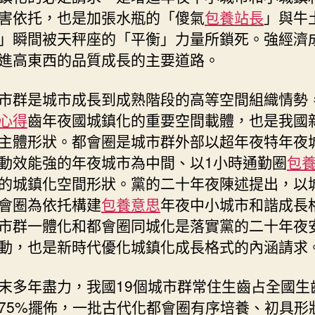
丨
害依托，也是加張水瓶的「傻氣
包養站長
」與牛
若
」瞬間被天秤座的「平衡」力量所鎖死。強經濟
何
進高東西的品質成長的主要道路。
懂
得
市群是城市成長到成熟階段的高等空間組織情勢
加
速
心得
齒年夜國城鎮化的重要空間載體，也是我國
城
主體形狀。都會圈是城市群外部以超年夜特年夜
市
動效能強的年夜城市為中間、以1小時通勤圈
包
群
的城鎮化空間形狀。黨的二十年夜陳述提出，以
一
體
會圈為依托構建
包養意思
年夜中小城市和諧成長
化
市群一體化和都會圈同城化是落實黨的二十年夜
和
動，也是新時代優化城鎮化成長格式的內涵請求
都
會
末多年盡力，我國19個城市群常住生齒占全國生
圈
同
75%擺佈，一批古代化都會圈有序培養、初具形