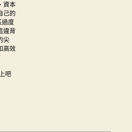
、資本
自己的
區過度
這違背
的尖
和高效
上吧