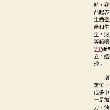
時，我
凸起表
生齒密
產和生
全，財
等範疇
VIP
編
立。這
理。
增
定位、
成多中
一是加
力、油