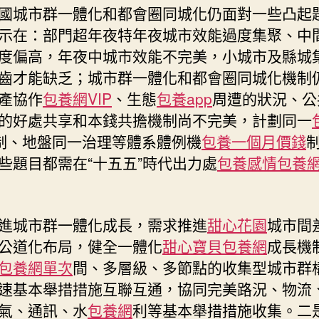
城
國城市群一體化和都會圈同城化仍面對一些凸起
化〉
示在：部門超年夜特年夜城市效能過度集聚、中
中
度偏高，年夜中城市效能不完美，小城市及縣城
齒才能缺乏；城市群一體化和都會圈同城化機制
產協作
包養網VIP
、生態
包養app
周遭的狀況、公
的好處共享和本錢共擔機制尚不完美，計劃同一
制、地盤同一治理等體系體例機
包養一個月價錢
些題目都需在“十五五”時代出力處
包養感情
包養
進城市群一體化成長，需求推進
甜心花園
城市間
公道化布局，健全一體化
甜心寶貝包養網
成長機
包養網單次
間、多層級、多節點的收集型城市群
速基本舉措措施互聯互通，協同完美路況、物流
氣、通訊、水
包養網
利等基本舉措措施收集。二