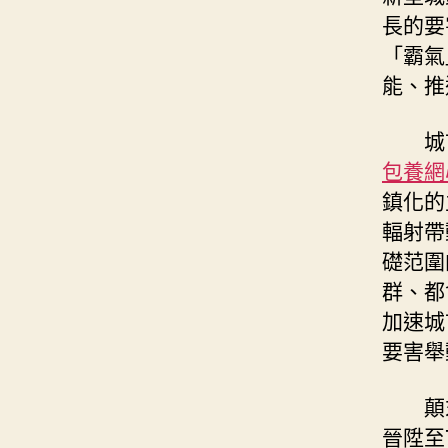
長的要
「霸氣
能、推
城
包養網
鎮化的
輻射帶
礎范圍
群、都
加速城
要害舉
顛
晉陞至