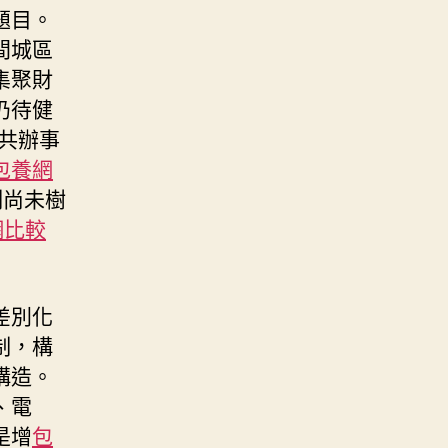
題目。
間城區
集聚財
仍待健
共辦事
包養網
制尚未樹
網比較
差別化
制，構
構造。
、電
是增
包