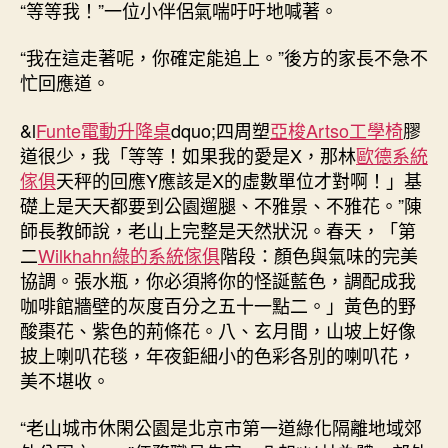
“等等我！”一位小伴侶氣喘吁吁地喊著。
好
往
“我在這走著呢，你確定能追上。”後方的家長不急不
處〉
中
忙回應道。
&l
Funte電動升降桌
dquo;四周塑
亞梭Artso工學椅
膠
道很少，我「等等！如果我的愛是X，那林
歐德系統
傢俱
天秤的回應Y應該是X的虛數單位才對啊！」基
礎上是天天都要到公園遛腿、不雅景、不雅花。”陳
師長教師說，老山上完整是天然狀況。春天，「第
二
Wilkhahn
綠的系統傢俱
階段：顏色與氣味的完美
協調。張水瓶，你必須將你的怪誕藍色，調配成我
咖啡館牆壁的灰度百分之五十一點二。」黃色的野
酸棗花、紫色的荊條花。八、玄月間，山坡上好像
披上喇叭花毯，年夜鉅細小的色彩各別的喇叭花，
美不堪收。
“老山城市休閑公園是北京市第一道綠化隔離地域郊