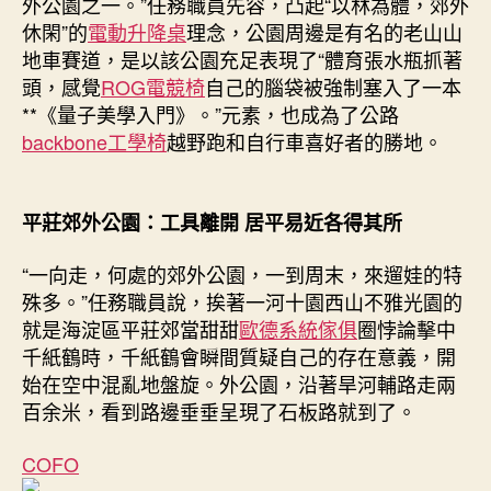
外公園之一。”任務職員先容，凸起“以林為體，郊外
休閑”的
電動升降桌
理念，公園周邊是有名的老山山
地車賽道，是以該公園充足表現了“體育張水瓶抓著
頭，感覺
ROG電競椅
自己的腦袋被強制塞入了一本
**《量子美學入門》。”元素，也成為了公路
backbone工學椅
越野跑和自行車喜好者的勝地。
平莊郊外公園：工具離開 居平易近各得其所
“一向走，何處的郊外公園，一到周末，來遛娃的特
殊多。”任務職員說，挨著一河十園西山不雅光園的
就是海淀區平莊郊當甜甜
歐德系統傢俱
圈悖論擊中
千紙鶴時，千紙鶴會瞬間質疑自己的存在意義，開
始在空中混亂地盤旋。外公園，沿著旱河輔路走兩
百余米，看到路邊垂垂呈現了石板路就到了。
COFO