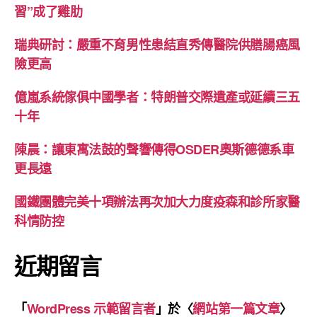
習”成了雞肋
瑞典研討：嚴重不育男性患結直秀傳醫院供膳腸癌風
險更高
億嵐系統傢俱中國學者：特朗普交際遺產或延續三五
十年
陳晨：讓東寓法鼓的聲響傳得OSDER奧斯德德系車
更長遠
國鐵團體完美十項辦法再次加大力度疫森和診所家醫
科情防控
近期留言
「
WordPress 示範留言者
」於〈
網站第一篇文章
〉