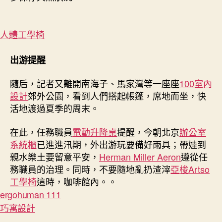
人體工學椅
出游提醒
隨后，記者又離開南海子、馬家灣等一座座
100室內
設計
郊外公園，看到人們搭起帳篷，席地而坐，快
活地渡過夏季的周末。
在此，任務職員
電動升降桌
提醒，今朝北京
辦公室
系統櫃
已進進汛期，外出游玩要備好雨具；帶娃到
親水樂土要留意平安，
Herman Miller Aeron
遵從任
務職員的治理。同時，不要隨地亂扔渣滓
亞梭Artso
工學椅
這時，咖啡館內。。
ergohuman 111
巧寓設計