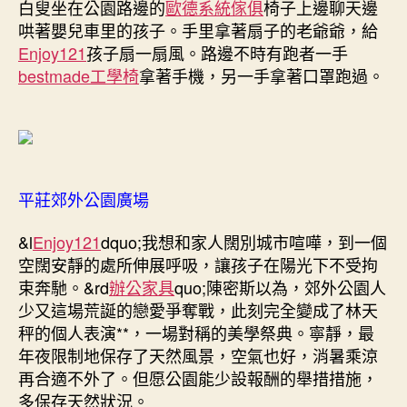
白叟坐在公園路邊的
歐德系統傢俱
椅子上邊聊天邊
哄著嬰兒車里的孩子。手里拿著扇子的老爺爺，給
Enjoy121
孩子扇一扇風。路邊不時有跑者一手
bestmade工學椅
拿著手機，另一手拿著口罩跑過。
平莊郊外公園廣場
&l
Enjoy121
dquo;我想和家人闊別城市喧嘩，到一個
空闊安靜的處所伸展呼吸，讓孩子在陽光下不受拘
束奔馳。&rd
辦公家具
quo;陳密斯以為，郊外公園人
少又這場荒誕的戀愛爭奪戰，此刻完全變成了林天
秤的個人表演**，一場對稱的美學祭典。寧靜，最
年夜限制地保存了天然風景，空氣也好，消暑乘涼
再合適不外了。但愿公園能少設報酬的舉措措施，
多保存天然狀況。