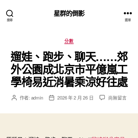
星群的倒影
搜尋
選單
分
分數
類
遛娃、跑步、聊天……郊
外公園成北京市平億嵐工
學椅易近消暑乘涼好往處
在
作者:
admin
2026 年 2 月 26 日
尚無留言
文
文
〈遛
章
章
娃、
作
發
跑
者
佈
步、
日
聊
期
天……