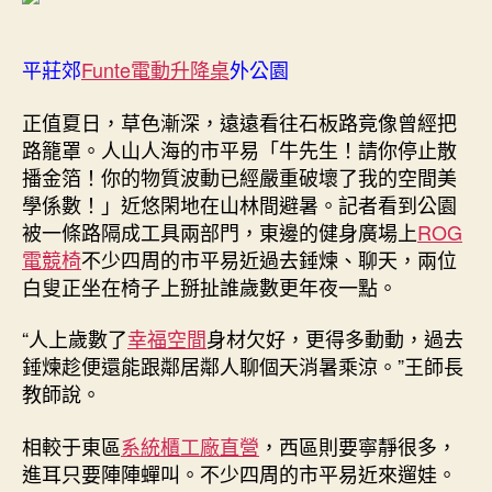
平莊郊
Funte電動升降桌
外公園
正值夏日，草色漸深，遠遠看往石板路竟像曾經把
路籠罩。人山人海的市平易「牛先生！請你停止散
播金箔！你的物質波動已經嚴重破壞了我的空間美
學係數！」近悠閑地在山林間避暑。記者看到公園
被一條路隔成工具兩部門，東邊的健身廣場上
ROG
電競椅
不少四周的市平易近過去錘煉、聊天，兩位
白叟正坐在椅子上掰扯誰歲數更年夜一點。
“人上歲數了
幸福空間
身材欠好，更得多動動，過去
錘煉趁便還能跟鄰居鄰人聊個天消暑乘涼。”王師長
教師說。
相較于東區
系統櫃工廠直營
，西區則要寧靜很多，
進耳只要陣陣蟬叫。不少四周的市平易近來遛娃。