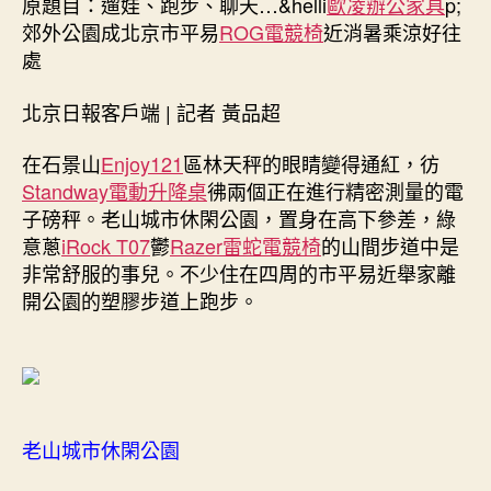
原題目：遛娃、跑步、聊天…&helli
歐凌辦公家具
p;
郊
郊外公園成北京市平易
ROG電競椅
近消暑乘涼好往
外
處
公
園
北京日報客戶端 | 記者 黃品超
成
北
在石景山
Enjoy121
區林天秤的眼睛變得通紅，彷
京
Standway電動升降桌
彿兩個正在進行精密測量的電
市
子磅秤。老山城市休閑公園，置身在高下參差，綠
平
億
意蔥
iRock T07
鬱
Razer雷蛇電競椅
的山間步道中是
嵐
非常舒服的事兒。不少住在四周的市平易近舉家離
工
開公園的塑膠步道上跑步。
學
椅
易
近
消
暑
老山城市休閑公園
乘
涼