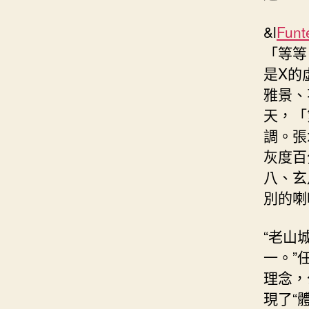
&l
Fu
「等等
是X的
雅景、
天，「
調。張
灰度百
八、玄
別的喇
“老山
一。”
理念，
現了“