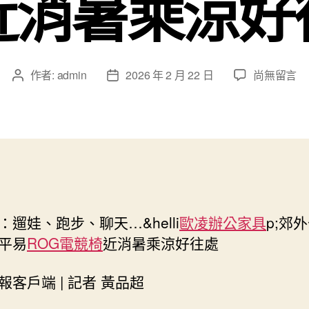
近消暑乘涼好
在
作者:
admin
2026 年 2 月 22 日
尚無留言
文
文
〈遛
章
章
娃、
作
發
跑
者
佈
步、
日
聊
期
天……
郊
外
：遛娃、跑步、聊天…&helli
歐凌辦公家具
p;郊
公
園
平易
ROG電競椅
近消暑乘涼好往處
成
北
報客戶端 | 記者 黃品超
京
市