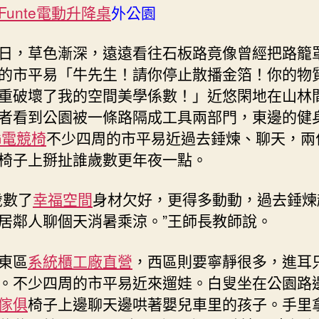
Funte電動升降桌
外公園
日，草色漸深，遠遠看往石板路竟像曾經把路籠
的市平易「牛先生！請你停止散播金箔！你的物
重破壞了我的空間美學係數！」近悠閑地在山林
者看到公園被一條路隔成工具兩部門，東邊的健
G電競椅
不少四周的市平易近過去錘煉、聊天，兩
椅子上掰扯誰歲數更年夜一點。
歲數了
幸福空間
身材欠好，更得多動動，過去錘煉
居鄰人聊個天消暑乘涼。”王師長教師說。
東區
系統櫃工廠直營
，西區則要寧靜很多，進耳
。不少四周的市平易近來遛娃。白叟坐在公園路
傢俱
椅子上邊聊天邊哄著嬰兒車里的孩子。手里