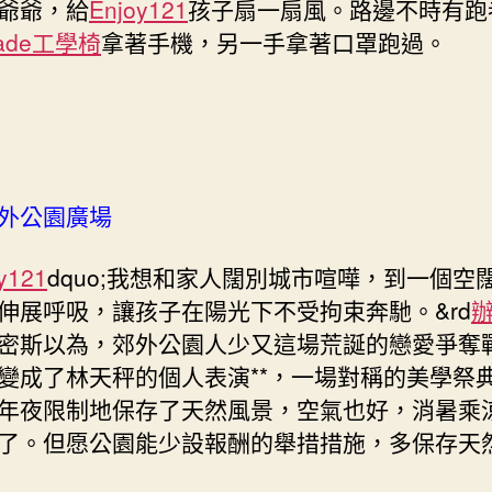
爺爺，給
Enjoy121
孩子扇一扇風。路邊不時有跑
made工學椅
拿著手機，另一手拿著口罩跑過。
外公園廣場
y121
dquo;我想和家人闊別城市喧嘩，到一個空
伸展呼吸，讓孩子在陽光下不受拘束奔馳。&rd
;陳密斯以為，郊外公園人少又這場荒誕的戀愛爭奪
變成了林天秤的個人表演**，一場對稱的美學祭
年夜限制地保存了天然風景，空氣也好，消暑乘
了。但愿公園能少設報酬的舉措措施，多保存天