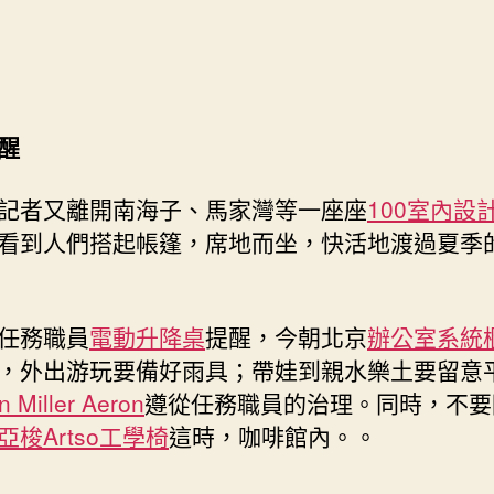
醒
記者又離開南海子、馬家灣等一座座
100室內設
看到人們搭起帳篷，席地而坐，快活地渡過夏季
任務職員
電動升降桌
提醒，今朝北京
辦公室系統
，外出游玩要備好雨具；帶娃到親水樂土要留意
 Miller Aeron
遵從任務職員的治理。同時，不要
亞梭Artso工學椅
這時，咖啡館內。。