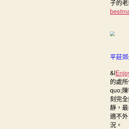
子的老
best
平莊郊
&l
Enjo
的處所
quo
刻完全
靜，最
適不外
況。