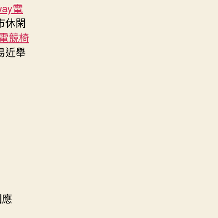
way電
市休閑
蛇電競椅
易近舉
回應