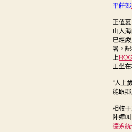
平莊郊
正值夏
山人海
已經嚴
暑。記
上
RO
正坐在
“人上
能跟鄰
相較于
陣蟬叫
德系統