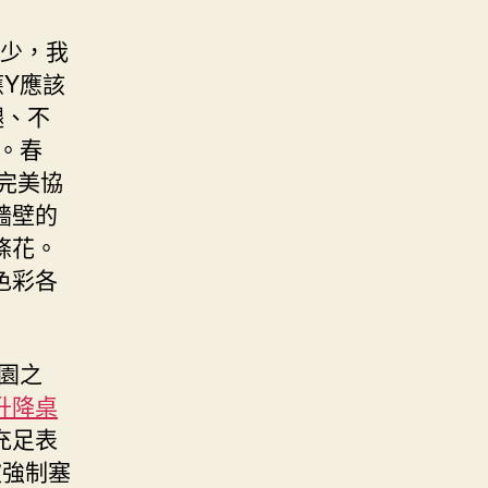
少，我
Y應該
腿、不
。春
完美協
牆壁的
條花。
色彩各
園之
升降桌
充足表
被強制塞