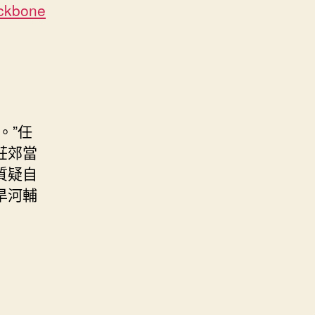
ckbone
。”任
莊郊當
質疑自
旱河輔