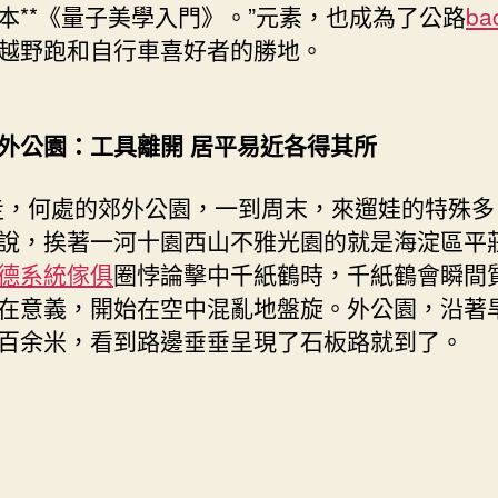
本**《量子美學入門》。”元素，也成為了公路
ba
越野跑和自行車喜好者的勝地。
外公園：工具離開 居平易近各得其所
走，何處的郊外公園，一到周末，來遛娃的特殊多
說，挨著一河十園西山不雅光園的就是海淀區平
德系統傢俱
圈悖論擊中千紙鶴時，千紙鶴會瞬間
在意義，開始在空中混亂地盤旋。外公園，沿著
百余米，看到路邊垂垂呈現了石板路就到了。