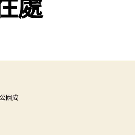
往處
外公園成