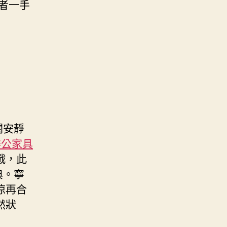
者一手
闊安靜
辦公家具
戰，此
典。寧
涼再合
然狀