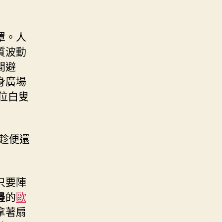
罩。人
質波動
間避
身廣場
位白叟
趁便還
只要陣
邊的
歐
拿著扇