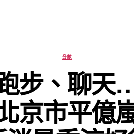
分
分數
類
跑步、聊天
北京市平億