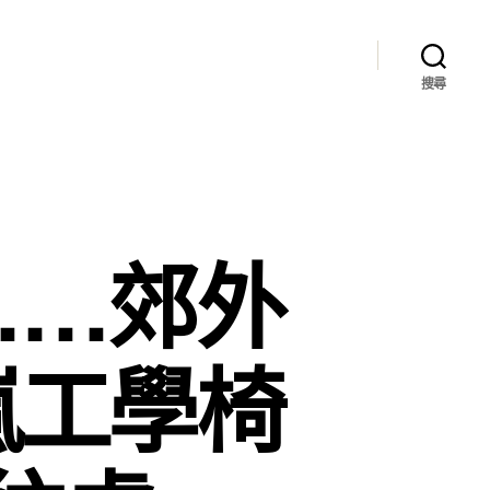
搜尋
……郊外
嵐工學椅