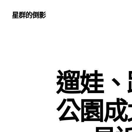
星群的倒影
遛娃、
公園成