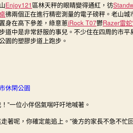
山
Enjoy121
區林天秤的眼睛變得通紅，彷
Stand
平
桌
彿兩個正在進行精密測量的電子磅秤。老山城
億
嵐
置身在高下參差，綠意蔥
iRock T07
鬱
Razer雷
工
步道中是非常舒服的事兒。不少住在四周的市平
學
公園的塑膠步道上跑步。
椅
易
近
消
暑
乘
涼
市休閑公園
好
往
我！”一位小伴侶氣喘吁吁地喊著。
處〉
中
這走著呢，你確定能追上。”後方的家長不急不忙