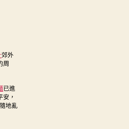
計
郊外
的周
櫃
已進
平安，
隨地亂