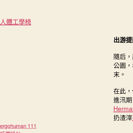
人體工學椅
出游提
隨后，
公園，
末。
在此，
進汛期
Herman
扔渣滓
ergohuman 111