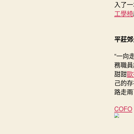
入了一
工學椅
平莊郊
“一向
務職員
甜甜
歐
己的存
路走兩
COFO