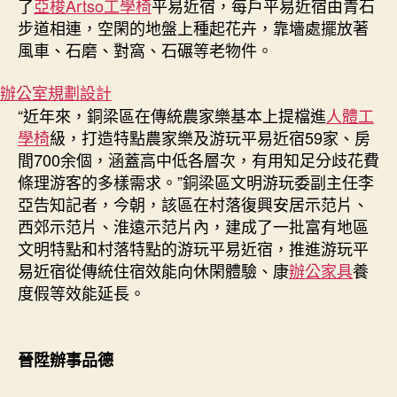
了
亞梭Artso工學椅
平易近宿，每戶平易近宿由青石
步道相連，空閑的地盤上種起花卉，靠墻處擺放著
風車、石磨、對窩、石碾等老物件。
辦公室規劃設計
“近年來，銅梁區在傳統農家樂基本上提檔進
人體工
學椅
級，打造特點農家樂及游玩平易近宿59家、房
間700余個，涵蓋高中低各層次，有用知足分歧花費
條理游客的多樣需求。”銅梁區文明游玩委副主任李
亞告知記者，今朝，該區在村落復興安居示范片、
西郊示范片、淮遠示范片內，建成了一批富有地區
文明特點和村落特點的游玩平易近宿，推進游玩平
易近宿從傳統住宿效能向休閑體驗、康
辦公家具
養
度假等效能延長。
晉陞辦事品德