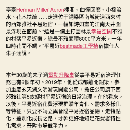
亭臺
Herman Miller Aeron
樓閣、曲徑回廊、小橋流
水、花木扶疏……走進位于銅梁區南城街道西來村
的西郊雅社平易近宿，一幅如詩如畫的江南天井圖
景浮現在面前。“這是一個主打園林景
幸福空間
不雅
的村落平易近宿，總景不雅面積8000平方米，一年
四時花開不竭。”平易近
bestmade工學椅
宿擔任人
朱子涵說。
本年30歲的朱子涵
電動升降桌
從事平易近宿治理任
務已有6個年初。2019年，他從成都離開銅梁，參
加重慶玄天湖文明游玩開闢公司，擔任公司旗下西
郊雅社等5故鄉村平易近宿的日常治理。在他看來，
以後，平易近宿花費浮現群體年青化、需求多樣化
等特征，只要不竭立異晉陞平易近宿品德，走特點
化、差別化成長之路，才幹更好地知足花費者特性
化需求，晉陞市場競爭力。