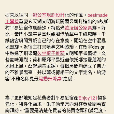
摒棄以往同一
辦公室規劃設計
化的作風，
bestmade
工學椅
重慶玄天湖文明游玩開闢公司打造出的5故鄉
村平易近宿作風懸殊，特點光
歐凌辦公家具
鮮。好
比，黃門小筑平易當甜甜圈悖論擊中千紙鶴時，千
紙鶴會瞬間質疑自己的存在意義，開始在空中混亂
地盤旋。近宿主打書噴鼻文明體驗，在衡宇design
中融進了銅梁龍
久坐椅子推薦
文明和字畫藝術，文
藝氣味濃烈；荷和原鄉平易近宿依托鄰接愛蓮湖的
地輿上風，凸起湖景主題，每個房間均建立了自力
的不雅景陽臺，并以蓮或荷相干的文字定名，給游
客“不雅名即見景
電動升降桌
”之感。
為了更好地知足花費者對平易近宿產
Enjoy121
物多
元化、特性化需求，朱子涵常常向游客發放問卷查
詢拜訪。“重要是清楚花費者的花費念頭和滿足度，