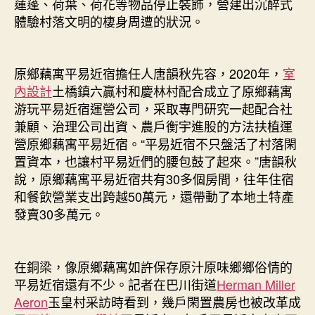
蓮蓬、荷葉、荷花等物品停止裝飾，營建出沉醉式
體驗村落文明的棲身周遭的狀況。
原鄉藕寓平易近宿擔任人唐韻秋先容，2020年，
室
內設計
土橋鎮六贏村和慶林村配合成立了原鄉藕寓
游玩平易近宿運營公司，采取專門研究一起配合社
兼顧、治理公司出資、農戶衡宇進股的方法扶植運
營原鄉藕寓平易近宿。“平易近宿不只盤活了村落閑
置資本，也讓村平易近們的腰包鼓了起來。”唐韻秋
說，原鄉藕寓平易近宿共有30多個房間，往年住宿
和餐飲營業支出跨越50萬元，還帶動了本地土特產
發賣30多萬元。
在銅梁，像原鄉藕寓如許保存原汁原味鄉鄉俗情的
平易近宿還有不少。記者在巴川街道
Herman Miller
Aeron
玉皇村采訪時看到，幾戶閑置農房也被改革成