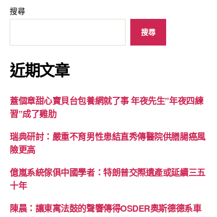
搜尋
搜尋
近期文章
蓋個章甜心寶貝台包養網就了事 年夜先生”年夜四練
習”成了雞肋
瑞典研討：嚴重不育男性患結直秀傳醫院供膳腸癌風
險更高
億嵐系統傢俱中國學者：特朗普交際遺產或延續三五
十年
陳晨：讓東寓法鼓的聲響傳得OSDER奧斯德德系車