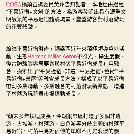
COFO
橋鎮宣揚委員黃萍告知記者，本地經由過程
“平易近宿+文創”的方法，為游客發明出具有濃重文
明氣氛的平易近宿體驗場景，豐盛游客對村落游玩
的花費體驗。
繚繞平易近宿財產，銅梁區近年來積極領導戶外活
動、生態
Herman Miller Aeron
不雅光、攝生度假、
復古體驗等客居要素與村落平易近宿成長有用融
會，摸索出了“平易近宿+非遺”“平易近宿+藝術”“平
易近宿+書屋”等融會成長方法，構成了以平易近宿
帶動多業聯動、多業融會的村落游玩新業態，增進
了村落游玩花費市場蓬勃成長。
“顛末多年扶植成長，今朝銅梁區打造了多個非遺
游、古城游、村落游、白色游等分歧主題的村落平
易近宿，村落平易近宿他的單戀不再是浪漫的傻