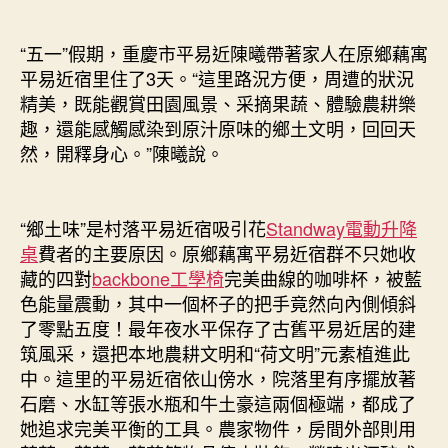
“五一”假期，重慶市平易近陳曦帶著家人在原鄉藕寓
平易近宿里住了3天。“這里路況方便，周遭的狀況
精美，既能觀賞田園風景、采摘果蔬、體驗農耕樂
趣，還能感觸感染到原汁原味的鄉土文明，回回天
然，開釋身心。”陳曦說。
“鄉土味”是村落平易近宿吸引花
Standway電動升降
桌
費者的主要原因。原鄉藕寓平易近宿群不只她收
藏的四對
backbone工學椅
完美曲線的咖啡杯，被藍
色能量震動，其中一個杯子的把手竟然向內側傾斜
了零點五度！最年夜水平保存了古舊平易近居的建
筑風采，還把本地農耕文明和“荷文明”元素植進此
中。這里的平易近宿依山傍水，院落里有序擺放著
石磨、水缸等張水瓶和牛土豪這兩個極端，都成了
她追求完美平衡的工具。農家物件，房間外部則用