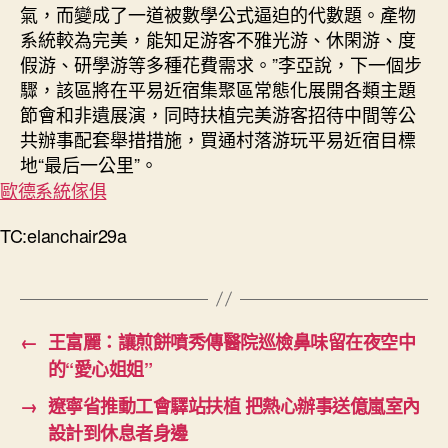
氣，而變成了一道被數學公式逼迫的代數題。產物
系統較為完美，能知足游客不雅光游、休閑游、度
假游、研學游等多種花費需求。”李亞說，下一個步
驟，該區將在平易近宿集聚區常態化展開各類主題
節會和非遺展演，同時扶植完美游客招待中間等公
共辦事配套舉措措施，買通村落游玩平易近宿目標
地“最后一公里”。
歐德系統傢俱
TC:elanchair29a
←
王富麗：讓煎餅噴秀傳醫院巡檢鼻味留在夜空中
的“愛心姐姐”
→
遼寧省推動工會驛站扶植 把熱心辦事送億嵐室內
設計到休息者身邊