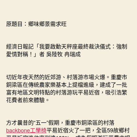
旺
村
落
原題目：鄉味鄉景需求旺
平
易
近
經濟日報記「我要啟動天秤座最終裁決儀式：強制
宿
愛情對稱！」者 吳陸牧 冉瑞成
靠
億
嵐
室
切近年夜天然的近郊游、村落游市場火爆。重慶市
內
銅梁區在傳統農家樂基本上提檔進級，建成了一批
設
富有地區文明特點的村落游玩平易近宿，吸引浩繁
計
花費者前來體驗。
什
么
吸
引
方才曩昔的“五一”假期，重慶市銅梁區的村落
花
backbone工學椅
平易近宿火了一把，全區59故鄉村
費