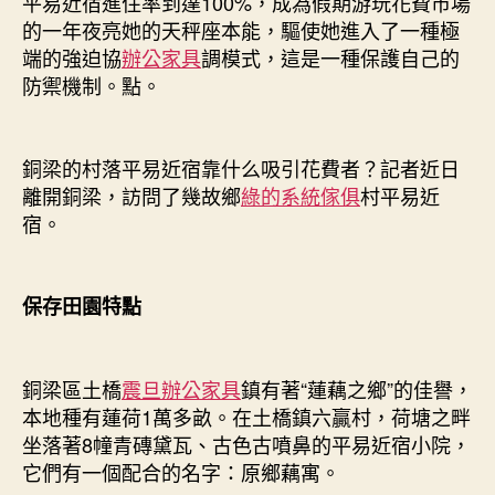
平易近宿進住率到達100%，成為假期游玩花費市場
者？〉
的一年夜亮她的天秤座本能，驅使她進入了一種極
中
端的強迫協
辦公家具
調模式，這是一種保護自己的
防禦機制。點。
銅梁的村落平易近宿靠什么吸引花費者？記者近日
離開銅梁，訪問了幾故鄉
綠的系統傢俱
村平易近
宿。
保存田園特點
銅梁區土橋
震旦辦公家具
鎮有著“蓮藕之鄉”的佳譽，
本地種有蓮荷1萬多畝。在土橋鎮六贏村，荷塘之畔
坐落著8幢青磚黛瓦、古色古噴鼻的平易近宿小院，
它們有一個配合的名字：原鄉藕寓。