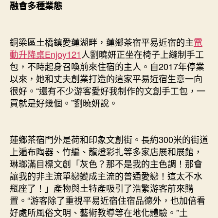
融會多種業態
銅梁區土橋鎮愛蓮湖畔，蓮鄉茶宿平易近宿的主
電
動升降桌
Enjoy121
人劉曉妍正坐在椅子上縫制手工
包，不時起身召喚前來住宿的主人。自2017年停業
以來，她和丈夫創業打造的這家平易近宿生意一向
很好。“還有不少游客愛好我制作的文創手工包，一
買就是好幾個。”劉曉妍說。
蓮鄉茶宿門外是荷和印象文創街。長約300米的街道
上遍布陶器、竹編、龍燈彩扎等多家店展和展館，
琳瑯滿目標文創「灰色？那不是我的主色調！那會
讓我的非主流單戀變成主流的普通愛戀！這太不水
瓶座了！」產物與土特產吸引了浩繁游客前來購
置。“游客除了重視平易近宿住宿品德外，也加倍看
好處所風俗文明、藝術教導等在地化體驗。”土