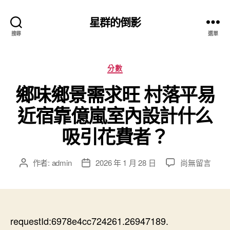
星群的倒影
搜尋
選單
分
分數
類
鄉味鄉景需求旺 村落平易
近宿靠億嵐室內設計什么
吸引花費者？
在
作者:
admin
2026 年 1 月 28 日
尚無留言
文
文
〈鄉
章
章
味
作
發
鄉
者
佈
景
日
需
requestId:6978e4cc724261.26947189.
期
求