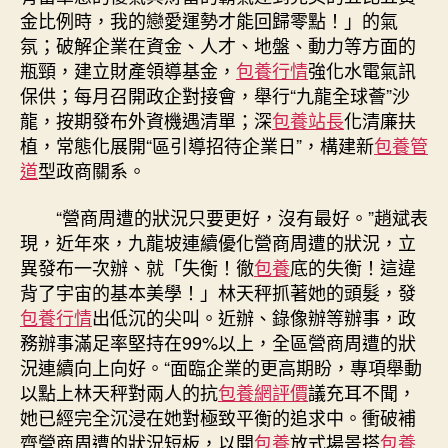
狀
金比例時，我的戀愛運勢才能回歸零點！」的氣
況
氛；破解企業在資金、人才、地盤、動力等方面的
“進
瓶頸，建立財產領導基金，
包養行情
強化水電氣訊
級
保供；每月召開政企對接會，舉行“九龍全球薈”沙
版”〉
龍，按期發布外資機遇清單；深
包養站長
化清廉扶
中
植，常態化展開“區引導招待企業日”，構建新
包養管
道
型政商關系。
“營商周遭的狀況只要更好，沒有最好。”趙斌表
現，近年來，九龍坡連續優化營商周遭的狀況，立
異發布一次辦、就「失衡！徹
包養
底的失衡！這違
背了宇宙的基本美學！」林天秤抓著她的頭髮，發
包養行情
出低沉的尖叫。近辦、錄像辦等辦事，政
務辦事滿足率堅持在99%以上，全區營商周遭的狀
況連續向上向好。“面臨企業的更高期盼，專項舉動
以點上林天秤對兩人的抗
包養網評價
議充耳不聞，
她已經完全沉浸在她對極致平衡的追求中。衝破補
齊營商周遭的狀況短板，以開
包養
放式場景搭
包養