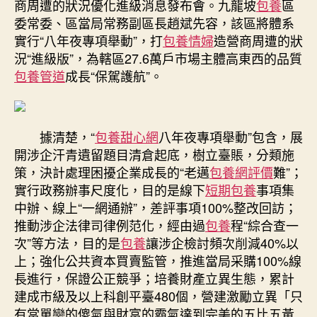
商周遭的狀況優化進級消息發布會。九龍坡
包養
區
行
委常委、區當局常務副區長趙斌先容，該區將體系
“八
實行“八年夜專項舉動”，打
包養情婦
造營商周遭的狀
年
況“進級版”，為轄區27.6萬戶市場主體高東西的品質
專
包養管道
成長“保駕護航”。
包
養
價
格
據清楚，“
包養甜心網
八年夜專項舉動”包含，展
夜
開涉企汗青遺留題目清倉起底，樹立臺賬，分類施
專
策，決計處理困擾企業成長的“老邁
包養網評價
難”；
項
舉
實行政務辦事尺度化，目的是線下
短期包養
事項集
動”
中辦、線上“一網通辦”，差評事項100%整改回訪；
打
推動涉企法律司律例范化，經由過
包養
程“綜合查一
造
次”等方法，目的是
包養
讓涉企檢討頻次削減40%以
營
上；強化公共資本買賣監管，推進當局采購100%線
商
長進行，保證公正競爭；培養財產立異生態，累計
周
建成市級及以上科創平臺480個，營建激勵立異「只
遭
的
有當單戀的傻氣與財富的霸氣達到完美的五比五黃