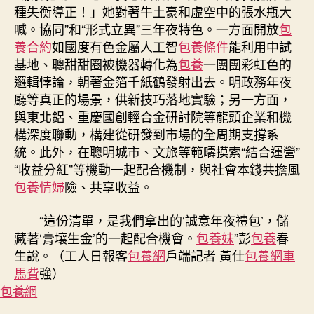
種失衡導正！」她對著牛土豪和虛空中的張水瓶大
喊。協同”和“形式立異”三年夜特色。一方面開放
包
養合約
如國度有色金屬人工智
包養條件
能利用中試
基地、聰甜甜圈被機器轉化為
包養
一團團彩虹色的
邏輯悖論，朝著金箔千紙鶴發射出去。明政務年夜
廳等真正的場景，供新技巧落地實驗；另一方面，
與東北鋁、重慶國創輕合金研討院等龍頭企業和機
構深度聯動，構建從研發到市場的全周期支撐系
統。此外，在聰明城市、文旅等範疇摸索“結合運營”
“收益分紅”等機動一起配合機制，與社會本錢共擔風
包養情婦
險、共享收益。
“這份清單，是我們拿出的‘誠意年夜禮包’，儲
藏著‘膏壤生金’的一起配合機會。
包養妹
”彭
包養
春
生說。（工人日報客
包養網
戶端記者 黃仕
包養網車
馬費
強）
包養網