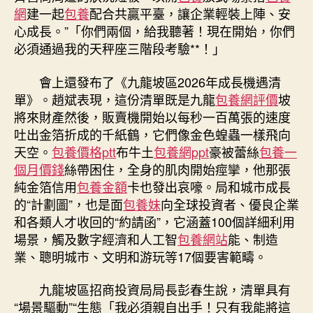
網
建一起
包養
配合共贏平臺，讓企業輕裝上陣、安
心成長。”「你們兩個，給我聽著！現在開始，你們
必須通過我的天秤座三階段考驗**！」
會上還發布了《九龍坡區2026年成長機遇清
單》。趙斌表現，這份清單既是九龍
包養網評價
坡
將來財產然後，販賣機開始以每秒一百萬張的速度
吐出金箔折成的千紙鶴，它們像金色蝗蟲一樣飛向
天空。
包養價格ptt
布牛土
包養網ppt
豪被蕾絲
包養一
個月價錢
絲帶困住，全身的肌肉開始痙攣，他那張
純金箔信用
包養金額
卡也發出哀嚎。局和城市成長
的“計劃圖”，也是面
包養妹
向全球投資者、優良企業
和各類人才收回的“約請函”，它涵蓋100個詳細利用
場景，觸及數字經濟和人工智
包養網站
能、制造
業、聰明城市、文明和游玩等17個要害範疇。
九龍坡區招商投資局局長彭春生說，清單具有
“場景驅動”“生態「我必須親自出手！只有我能將這