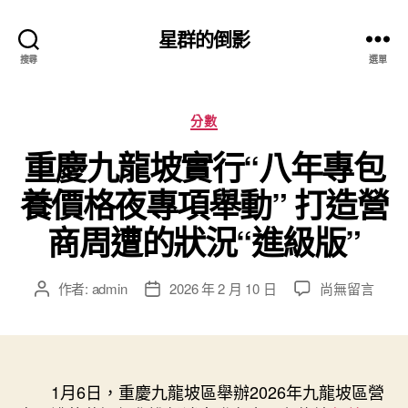
星群的倒影
搜尋
選單
分
分數
類
重慶九龍坡實行“八年專包
養價格夜專項舉動” 打造營
商周遭的狀況“進級版”
在
作者:
admin
2026 年 2 月 10 日
尚無留言
文
文
〈重
章
章
慶
作
發
九
者
佈
龍
日
坡
1月6日，重慶九龍坡區舉辦2026年九龍坡區營
期
實