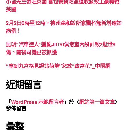
小留先生帶旺英國 喜包養網站簽證收緊致土豪轉戰
美國
2月2日0時至12時，德州森和診所家醫科無新增確診
病例！
昆明“汽車撞人”變亂JIUYI俱意室內設計致2逝世9
傷，闖禍司機已被抓獲
“塞到九宮格見證北荷塘”怒放“致富花”_中國網
近期留言
「
WordPress 示範留言者
」於〈
網站第一篇文章
〉
發佈留言
彙整