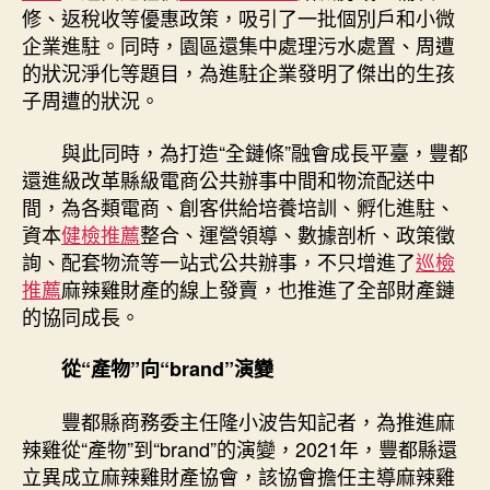
修、返稅收等優惠政策，吸引了一批個別戶和小微
企業進駐。同時，園區還集中處理污水處置、周遭
的狀況淨化等題目，為進駐企業發明了傑出的生孩
子周遭的狀況。
與此同時，為打造“全鏈條”融會成長平臺，豐都
還進級改革縣級電商公共辦事中間和物流配送中
間，為各類電商、創客供給培養培訓、孵化進駐、
資本
健檢推薦
整合、運營領導、數據剖析、政策徵
詢、配套物流等一站式公共辦事，不只增進了
巡檢
推薦
麻辣雞財產的線上發賣，也推進了全部財產鏈
的協同成長。
從“產物”向“brand”演變
豐都縣商務委主任隆小波告知記者，為推進麻
辣雞從“產物”到“brand”的演變，2021年，豐都縣還
立異成立麻辣雞財產協會，該協會擔任主導麻辣雞