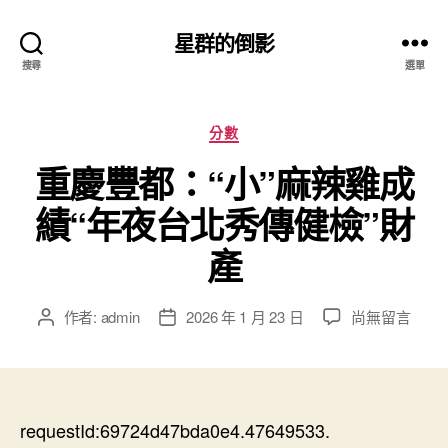
星群的倒影
搜尋
選單
分
分數
類
重慶豐都：“小”麻辣雞成
績“年夜台北秀傳健檢”財
產
在
作者:
admin
2026 年 1 月 23 日
尚無留言
文
文
〈重
章
章
慶
作
發
豐
者
佈
都：
日
“小”
requestId:69724d47bda0e4.47649533.
期
麻