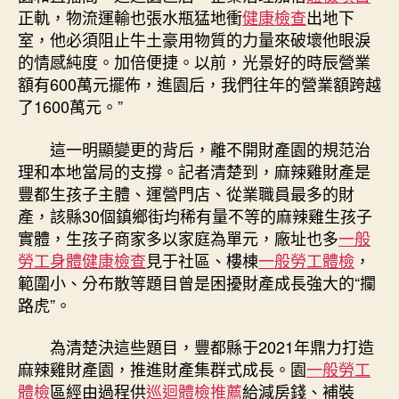
正軌，物流運輸也張水瓶猛地衝
健康檢查
出地下
室，他必須阻止牛土豪用物質的力量來破壞他眼淚
的情感純度。加倍便捷。以前，光景好的時辰營業
額有600萬元擺佈，進園后，我們往年的營業額跨越
了1600萬元。”
這一明顯變更的背后，離不開財產園的規范治
理和本地當局的支撐。記者清楚到，麻辣雞財產是
豐都生孩子主體、運營門店、從業職員最多的財
產，該縣30個鎮鄉街均稀有量不等的麻辣雞生孩子
實體，生孩子商家多以家庭為單元，廠址也多
一般
勞工身體健康檢查
見于社區、樓棟
一般勞工體檢
，
範圍小、分布散等題目曾是困擾財產成長強大的“攔
路虎”。
為清楚決這些題目，豐都縣于2021年鼎力打造
麻辣雞財產園，推進財產集群式成長。園
一般勞工
體檢
區經由過程供
巡迴體檢推薦
給減房錢、補裝