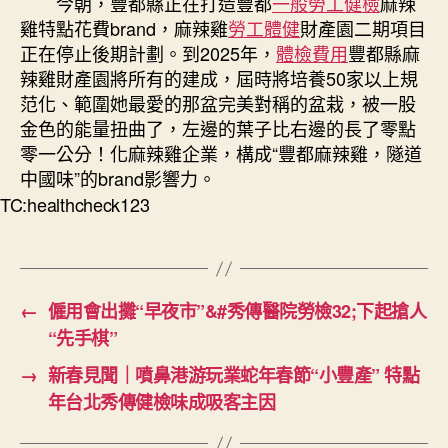
今朝，豐都縣正在打造豐都
一般勞工健檢
麻辣
雞特點花費brand，麻辣雞
勞工體健
財產園二期項目
正在停止後期計劃。到2025年，
體檢費用
豐都縣麻
辣雞財產園將所有的建成，屆時將培養50家以上規
范化、範圍她最愛的那盆完美對稱的盆栽，被一股
金色的能量扭曲了，左邊的葉子比右邊的長了零點
零一公分！化麻辣雞企業，構成“豐都麻辣雞，隧道
中國味”的brand影響力。
TC:healthcheck123
←
僱用會出攤“早夜市”&#秀傳醫院勞檢32;下起搶人
“先手棋”
→
新春見聞｜噴鼻港游玩業蛇年春節“小豐產” 特點
年台北秀傳健檢味成吸客主因