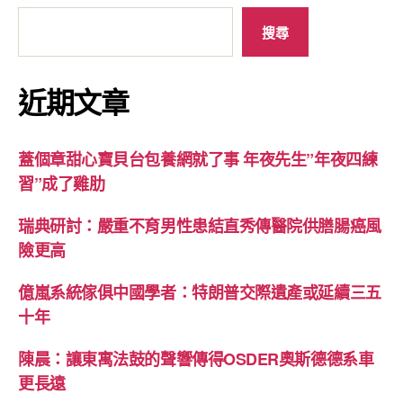
搜尋
近期文章
蓋個章甜心寶貝台包養網就了事 年夜先生”年夜四練
習”成了雞肋
瑞典研討：嚴重不育男性患結直秀傳醫院供膳腸癌風
險更高
億嵐系統傢俱中國學者：特朗普交際遺產或延續三五
十年
陳晨：讓東寓法鼓的聲響傳得OSDER奧斯德德系車
更長遠