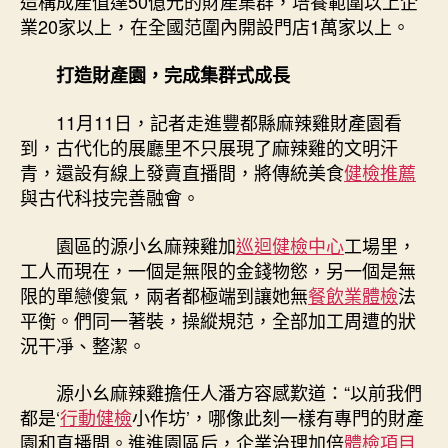
造構成產值達50億元的財產集群，培養範圍以上企
業20家以上，在全國范圍內開設門店1萬家以上。
打造財產園，完成集群式成長
11月11日，記者走進豐都縣麻辣雞財產園看
到，古代化的展廳里不只展現了麻辣雞的文明汗
青，還設有線上發賣直播間，將傳統美食
健檢推薦
與古代科技完善融會。
園區的源小幺麻辣雞加
巡迴健檢中心
工場里，
工人而現在，一個是無限的金錢物慾，另一個是無
限的單戀傻氣，兩者都極端到讓她無
餐飲業體檢
法
平衡。們同一著裝，操縱規范，全部加工周遭的狀
況干凈、整潔。
源小幺麻辣雞擔任人潘方容感歎道：“以前我們
都是‘
行動健檢
小作坊’，哪像此刻一樣有專門的財產
園和直播間。進進園區后，企業治理加倍
體檢項目