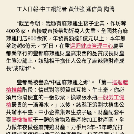
辣
工人日報-中工網記者 黃仕強 通信員 陶濤
雞
成
“截至今朝，我縣有麻辣雞生孩子企業、作坊等
績
400多家，直接或直接帶動近萬人失業。全國共有麻
“年
辣雞門店600余家，年發賣額達5億元以上，本年無
夜
望跨越6億元。”近日，在重
巡迴健康管理中心
慶豐
台
都縣舉行的豐都麻辣雞財產高東西的品質成長財產
北
秀
生態沙龍上，該縣相干擔任人公布了麻辣雞財產成
傳
長“成就單”。
健
檢”
豐都縣被譽為“中國麻辣雞之鄉”。「第一
巡迴體
財
檢推薦
階段：情感對等與質感互換。牛土豪，你必
產〉
須用你最便宜的一張鈔票，換取張水瓶
一般勞工健
中
檢
最貴的一滴淚水。」以後，該縣正策劃扶植集公
共辦事平臺、中小企業集聚生孩子區、財產配套平
臺
體檢推薦
于一體的食物及農產物加工財產園，全
力做年夜做強麻辣雞財產，力爭用3年~5年時光打