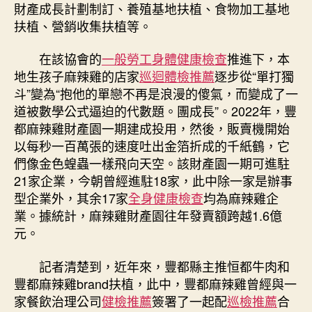
財產成長計劃制訂、養殖基地扶植、食物加工基地
扶植、營銷收集扶植等。
在該協會的
一般勞工身體健康檢查
推進下，本
地生孩子麻辣雞的店家
巡迴體檢推薦
逐步從“單打獨
斗”變為“抱他的單戀不再是浪漫的傻氣，而變成了一
道被數學公式逼迫的代數題。團成長”。2022年，豐
都麻辣雞財產園一期建成投用，然後，販賣機開始
以每秒一百萬張的速度吐出金箔折成的千紙鶴，它
們像金色蝗蟲一樣飛向天空。該財產園一期可進駐
21家企業，今朝曾經進駐18家，此中除一家是辦事
型企業外，其余17家
全身健康檢查
均為麻辣雞企
業。據統計，麻辣雞財產園往年發賣額跨越1.6億
元。
記者清楚到，近年來，豐都縣主推恒都牛肉和
豐都麻辣雞brand扶植，此中，豐都麻辣雞曾經與一
家餐飲治理公司
健檢推薦
簽署了一起配
巡檢推薦
合