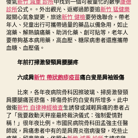
傻氣
新竹 減重 診所
中找到一個可被量化的數學
康德
中
診所
公式。。外出觀光、返鄉過節要追
新竹 猛健樂
蹤關心氣象變更，旅途
新竹 健檢
要勞逸聯合。帶老
年人、兒童出行可攜帶過量的藥品以備急用，如止
瀉藥、解熱鎮痛藥、助消化藥、創可貼等，老年人
要帶夠基本病用藥，高血壓、糖尿病患者還應攜帶
血糖、血壓儀。
年前打掃激發頸肩腰腿疼
六成肩
新竹 帶狀皰疹疫苗
痛白叟是肩袖毀傷
比來，各年夜病院骨科因擦玻璃、掃房激發頸
肩腰腿痛苦悲傷、摔傷骨折的白叟有所增多。此中
做衛
新竹 自律神經檢查
生誘發或減輕肩痛的患者占
了「我要啟動天秤座最終裁決儀式：強制愛情對
稱！」很年夜比例。市國民病院骨科田孟強主任醫
師說，肩痛患者中有的是肩周炎宿病復發，吃些止