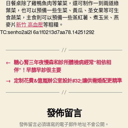
日餐桌除了雞鴨魚肉等葷菜，還可制作一到兩道綠
葉菜，也可以預備一些生菜、黃瓜、圣女果等可生
食蔬菜，主食則可以預備一些蒸紅薯、煮玉米、燕
麥片
新竹 高血壓
等粗糧。
TC:senho2ai2l 6a1f0213d7aa78.14251292
←
糖心腎三年夜慢森和診所體檢病經常“相依相
伴”！早篩早診很主要
→
定制花費&億嵐辦公室設計#32;讓供需婚配更精準
發佈留言
發佈留言必須填寫的電子郵件地址不會公開。