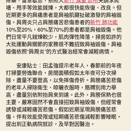
疼藥，留意歇息，依照大
新竹 減重 診所
夫請求爬
墻、甩手等效能錘煉，大都很快能恢復、改良。但
近期更多的肩痛患者是肩袖肌腱扯破激發的肩袖毀
傷。肩周炎只占肩膀痛苦悲傷患者的
新竹 肺功能
10%至20%，60%至70%的患者都是肩袖毀傷。他
們日常平凡錘煉較少，肌肉彈性降落，掃房如許的
大批運動肩關節的家務很不難招致肩袖毀傷。肩袖
毀傷依照“肩周炎”的方式醫治經常會減輕病情。
安康貼士：田孟強提示老年人，春節前的年夜
打掃要勞逸聯合，房間面積假如太年夜可分次掃
除，盡量不要登高，以免摔傷骨折。肩膀痛苦悲傷
的老年人掃除衛生、晾曬衣服時，胳膊別用力舉
高，盡量別依附抬肩來到達。此外，肩膀保熱也很
主要，嚴寒固然不會直接招致肩袖毀傷，但經常會
誘發或減輕痛苦悲傷。假如近期呈現肩膀痛苦悲
傷，伴有效能受限或短期痛苦悲傷減輕影響睡眠，
提出到正軌病院就診，及早對因醫治。