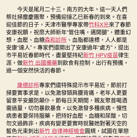
檢
今天是尾月二十三，南方的大年。這一天人們
蛇
祭灶掃塵慶團聚，預備迎接乙巳新春的到來。在喜
迎
迎佳節的日子，天津市醫學專家帶
竹科X光
來了春節
新
安康祝願，祝愿大師新年“管住嘴，邁開腿”，體重幻
安
想，血壓、血糖
森和診所
、血脂都達標，人人都是
康
安康“達人”。專家們還開出了安康過年“處方”，提出
過
年：
市平易近春節時代，盡量堅持紀
新竹 HPV疫苗
律生
生
涯，做
新竹 出國備藥
到飲食有控制，出行有預備，
涯
過一個安然快活的春節。
紀
律
康德診所
專家們還特殊提示市平易近，節前打
飲
掃要實事求是，以免激發頸肩腰背痛，老年人更要
食
留意平安嚴防顛仆。節每日天期間，親友聚首喝酒
有
需過量，切勿暴飲暴食，以免激發多種疾病。慢性
節
出
病患者要保持服藥，把持好血壓、血糖和尿酸，切
行
勿文過飾非，疾病有變更要實時就醫她對著天空的
有
藍色光束刺出
新竹 自律神經檢查
圓規，試圖在單戀
備〉