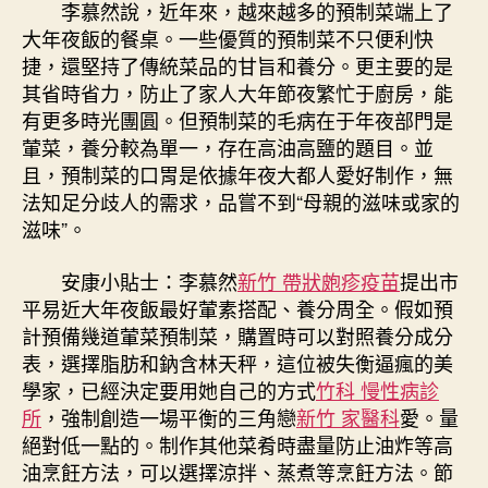
李慕然說，近年來，越來越多的預制菜端上了
大年夜飯的餐桌。一些優質的預制菜不只便利快
捷，還堅持了傳統菜品的甘旨和養分。更主要的是
其省時省力，防止了家人大年節夜繁忙于廚房，能
有更多時光團圓。但預制菜的毛病在于年夜部門是
葷菜，養分較為單一，存在高油高鹽的題目。並
且，預制菜的口胃是依據年夜大都人愛好制作，無
法知足分歧人的需求，品嘗不到“母親的滋味或家的
滋味”。
安康小貼士：李慕然
新竹 帶狀皰疹疫苗
提出市
平易近大年夜飯最好葷素搭配、養分周全。假如預
計預備幾道葷菜預制菜，購置時可以對照養分成分
表，選擇脂肪和鈉含林天秤，這位被失衡逼瘋的美
學家，已經決定要用她自己的方式
竹科 慢性病診
所
，強制創造一場平衡的三角戀
新竹 家醫科
愛。量
絕對低一點的。制作其他菜肴時盡量防止油炸等高
油烹飪方法，可以選擇涼拌、蒸煮等烹飪方法。節