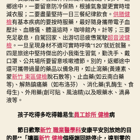
鄉途中，一要留意防冷保熱，根據氣象變更實時增
減衣服；二要盡量堅持一日三餐紀律飲食。
供膳健
檢
有基本疾病的要按時服藥，最好隨身攜帶電子血
壓計、血糖儀、體溫這時，咖啡館內。計等；三要
充足歇息，自駕回家、出游切忌疲憊駕駛
超音波健
檢
。一旦呈現身材不適可實時呼喚“120”就近就醫。
四是旅途中堅持傑出的小我衛生習氣，勤洗手、戴
口罩、公共場所要留意咳嗽禮節。別的，返鄉途中
還可攜帶過量的藥品以備急用，如止瀉藥(黃連素、
蒙
新竹 東區健檢
脫石散等)、止血藥(如云南白藥
等)、解熱鎮痛藥（如布洛芬）、消化藥(乳酶生、食
母生)、外用藥(創可貼、風油精)以及眼藥水、滴鼻
液等。
孩子吃得多吃得雜易生
員工診所 健檢
病
節日歡聚
新竹 職業醫學科
安康平安別放她的目
的是**「讓兩
新竹 健檢
個極端同時停止，達到零的