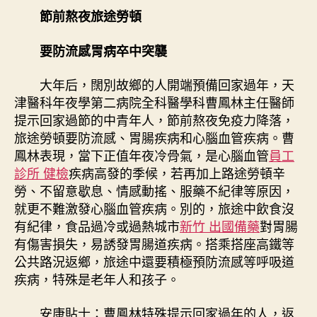
節前熬夜旅途勞頓
要防流感胃病卒中突襲
大年后，闊別故鄉的人開端預備回家過年，天
津醫科年夜學第二病院全科醫學科曹鳳林主任醫師
提示回家過節的中青年人，節前熬夜免疫力降落，
旅途勞頓要防流感、胃腸疾病和心腦血管疾病。曹
鳳林表現，當下正值年夜冷骨氣，是心腦血管
員工
診所 健檢
疾病高發的季候，若再加上路途勞頓辛
勞、不留意歇息、情感動搖、服藥不紀律等原因，
就更不難激發心腦血管疾病。別的，旅途中飲食沒
有紀律，食品過冷或過熱城市
新竹 出國備藥
對胃腸
有傷害損失，易誘發胃腸道疾病。搭乘搭座高鐵等
公共路況返鄉，旅途中還要積極預防流感等呼吸道
疾病，特殊是老年人和孩子。
安康貼士：曹鳳林特殊提示回家過年的人，返