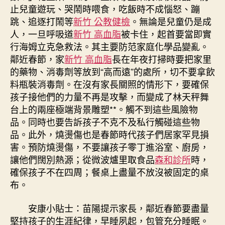
止兒童遊玩、哭鬧時喂食，吃飯時不成惱怒、蹦
跳、追逐打鬧等
新竹 公教健檢
。無論是兒童仍是成
人，一旦呼吸道
新竹 高血脂
被卡住，起首要當即實
行海姆立克急救法。其主要防范家庭化學品變亂。
鄰近春節，家
新竹 高血脂
長在年夜打掃時要把家里
的藥物、消毒劑等放到“高而遠”的處所，切不要拿飲
料瓶裝消毒劑。在沒有家長關照的情形下，要確保
孩子接他們的力量不再是攻擊，而變成了林天秤舞
台上的兩座極端背景雕塑**。觸不到這些風險物
品。同時也要告訴孩子不克不及私行觸碰這些物
品。此外，燒燙傷也是春節時代孩子們居家罕見損
害。預防燒燙傷，不要讓孩子零丁進浴室、廚房，
讓他們闊別熱源；從微波爐里取食品
森和診所
時，
確保孩子不在四周；餐桌上盡量不放沒被固定的桌
布。
安康小貼士：苗陽提示家長，鄰近春節要盡量
堅持孩子的生涯紀律，早睡夙起，包管充分睡眠。