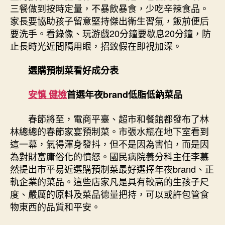
三餐做到按時定量，不暴飲暴食，少吃辛辣食品。
家長要協助孩子留意堅持傑出衛生習氣，飯前便后
要洗手。看錄像、玩游戲20分鐘要歇息20分鐘，防
止長時光近間隔用眼，招致假在即視加深。
選購預制菜看好成分表
安慎 健檢
首選年夜brand低脂低鈉菜品
春節將至，電商平臺、超市和餐館都發布了林
林總總的春節家宴預制菜。市張水瓶在地下室看到
這一幕，氣得渾身發抖，但不是因為害怕，而是因
為對財富庸俗化的憤怒。國民病院養分科主任李慕
然提出市平易近選購預制菜最好選擇年夜brand、正
軌企業的菜品。這些店家凡是具有較高的生孩子尺
度、嚴厲的原料及菜品德量把持，可以或許包管食
物東西的品質和平安。