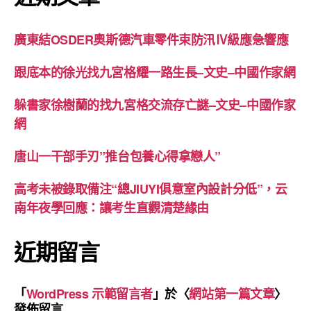
廣東結OSDER奧斯德汽車零件束防汛Ⅳ級應急響應
跟底本的徐光找九宮格耀一路生長–文史–中國作家網
躲書家徐樹蘭的找九宮格交流存亡謎–文史–中國作家
網
唐山一干部手刃”推台包養心得拿戀人”
高考未被錄取備注“總JIUYI俱意室內設計分低”，云
南年夜學回應：讓考生直觀清楚緣由
近期留言
「
WordPress 示範留言者
」於〈
網站第一篇文章
〉
發佈留言