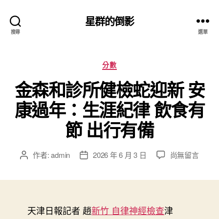
星群的倒影
搜尋
選單
分
分數
類
金森和診所健檢蛇迎新 安
康過年：生涯紀律 飲食有
節 出行有備
在
作者:
admin
2026 年 6 月 3 日
尚無留言
文
文
〈金
章
章
森
作
發
和
者
佈
診
日
所
天津日報記者 趙
期
新竹 自律神經檢查
津
健