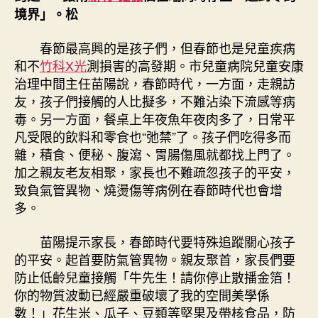
境界」。松
春節最高興的是孩子們，但春節也是兒童疾病
和不
竹科X光
測損害的高發期。市兒童病院兒童安康
治理中間主任苗陽說，春節時代，一方面，走親訪
友，孩子們接觸的人比擬多，不難沾染下流感等病
毒。另一方面，餐桌上年夜魚年夜肉多了，日常平
凡受限的飲料和零食也“弛禁”了。孩子們吃得多而
雜，積食、便秘、腹瀉、胃腸傷風就都找上門了。
加之親友老友相聚，家長也不難疏忽孩子的平安，
致負氣管異物、燒燙傷等病例在春節時代也會增
多。
苗陽提示家長，春節時代要特殊追蹤關心孩子
的平安。起首要防氣管異物。親友聚首，家長們要
防止低齡兒童接觸「牛先生！請你停止散播金箔！
你的物質波動已經嚴重破壞了我的空間美學係
數！」花生米、瓜子、豆類等堅果及帶核食品，防