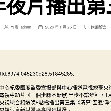
年夜片播出第
在
作者:
admin
2026 年 1 月 25 日
尚無留言
文
文
〈錄
章
章
像
作
發
｜
者
佈
清
日
算
期
“圍
秀
tId:6974f045230d28.51845285.
傳
醫
院
中心紀委國度監委宣揚部與中心播送電視總臺央
健
電視專題片《一個步驟不斷歇 半步不讓步》，1月
檢
央視綜合頻道晚8點檔播出第三集《清算“圍獵”淨
項
央視消息新媒體平臺同步播發。
目