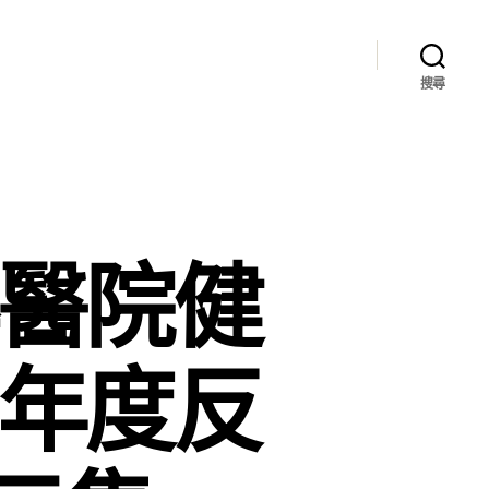
搜尋
傳醫院健
！年度反