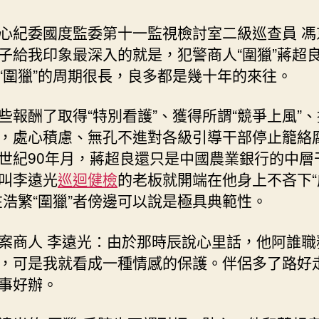
心紀委國度監委第十一監視檢討室二級巡查員 馮
子給我印象最深入的就是，犯警商人“圍獵”蔣超
“圍獵”的周期很長，良多都是幾十年的來往。
些報酬了取得“特別看護”、獲得所謂“競爭上風”
，處心積慮、無孔不進對各級引導干部停止籠絡
世紀90年月，蔣超良還只是中國農業銀行的中層
叫李遠光
巡迴健檢
的老板就開端在他身上不吝下“
在浩繁“圍獵”者傍邊可以說是極具典範性。
案商人 李遠光：由於那時辰說心里話，他阿誰職
，可是我就看成一種情感的保護。伴侶多了路好
事好辦。