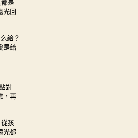
良都是
遠光回
怎么給？
說是給
是點對
靠，再
，從孩
遠光都