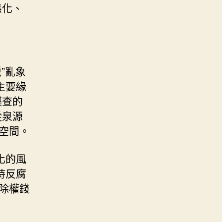
態化、
”亂象
主要緣
堪查的
從泉源
的空間。
化的風
持反腐
廢除權錢