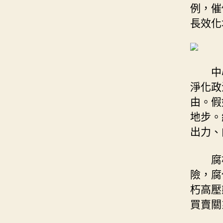
例，催
長效化
中
淨化政
由。假
地步。
出力、
腐
險，腐
朽高壓
買賣關