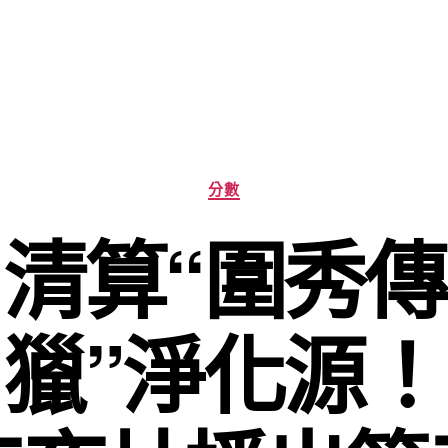
分
分數
類
清算“圍秀
獵”淨化源