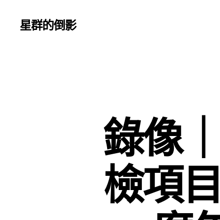
星群的倒影
錄像｜
檢項目