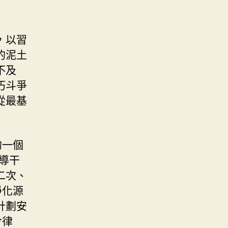
，以習
的泥土
不及
朽斗爭
從最基
的一個
引導干
二次、
淨化源
計劃安
令律