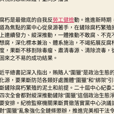
獵”
淨
化
腐朽是最徹底的自我反
勞工健檢
動。進進新時期
源！
道為焦點的黨中心從泉源著手，在鏟除腐朽繁殖
年
上連續發力、縱深推動，一體推動不敢腐、不克
度
想腐，深化標本兼治、體系施治，不竭拓展反腐
反
腐
度，果斷不移割除毒瘤、肅清毒源、清除流毒，
年
固來之不易的成功結果。
夜
片
近平總書記深入指出，賄賂人“圍獵”是政治生態
播
出
化源，要果斷防范各類好處團體“圍獵”和“綁架”
第
斷鏟除腐朽繁殖的泥土和前提。二十屆中心紀委
三
四次全會都對縱深推動鏟除“圍獵”這個政治生態
集〉
要安排。紀檢監察機關果斷貫徹落實黨中心決議
中
對“圍獵”亂象強化全鏈條懲辦，推進完美相干法