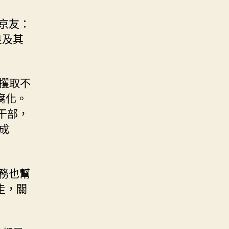
京友：
良及其
、攫取不
腐化。
干部，
成
務也幫
走，關