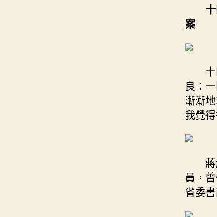
十
案
十
良：一
漸漸地
我覺得
蔣
員，曾
省委書