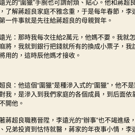
遠光的“圍獵”手腕也可謂耐煩、貼心。他和蔣超
，了解蔣超良家庭不雅念重，于是每年春節，李
第一件事就是先往給蔣超良的母親賀年。
遠光：那時我每次往給2萬元，他媽不要。我就
麻將，我就到銀行把錢就所有的換成小票子，我
將用的，這時辰他媽才接收。
超良：他這個“圍獵”是種滲入式的“圍獵”，他不
對我，是滲入到我們家庭的各個成員，到后面依
不開他。
著蔣超良職務晉陞，李遠光的“辦事”也不竭進級
、兄弟投資到怙恃就醫，蔣家的年夜事小情，李