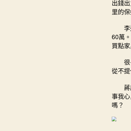
出錢出
里的保
李
60萬
買點家
很
從不提
蔣
事我心
嗎？