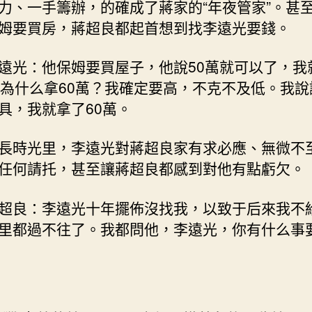
力、一手籌辦，的確成了蔣家的“年夜管家”。甚
姆要買房，蔣超良都起首想到找李遠光要錢。
遠光：他保姆要買屋子，他說50萬就可以了，我
。為什么拿60萬？我確定要高，不克不及低。我說
具，我就拿了60萬。
長時光里，李遠光對蔣超良家有求必應、無微不
任何請托，甚至讓蔣超良都感到對他有點虧欠。
超良：李遠光十年擺佈沒找我，以致于后來我不
里都過不往了。我都問他，李遠光，你有什么事