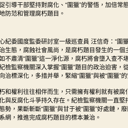
促引導干部堅持對腐化、“圍獵”的警悟，加倍常
地防范和管理腐朽題目。
心紀委國度監委研討室一級巡查員 汪信奇：“圍獵
治生態，腐蝕社會風尚，是腐朽題目發生的一個
如不肅清“圍獵”這一淨化源，腐朽將會墮入查不
紀檢監察機關深入掌握“圍獵”題目的政治迫害，
向治標深化，多措并舉，緊縮“圍獵”與被“圍獵”
朽和權利往往相伴而生，只需擁有權利就有被腐
化與反腐化斗爭持久存在。紀檢監察機關一直堅
態勢，果斷斬斷“圍獵”與甘于被“圍獵”好處鏈，
系網，推進完成腐朽題目的標本兼治。