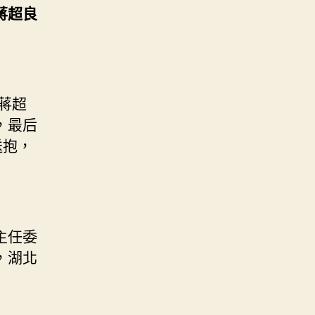
蔣超良
蔣超
，最后
送抱，
主任委
，湖北