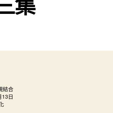
三集
視結合
13日
化