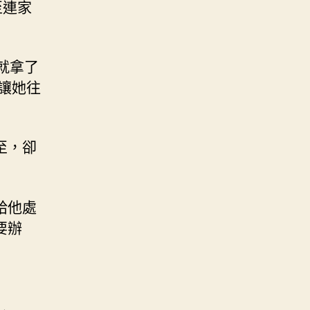
至連家
就拿了
讓她往
至，卻
給他處
要辦