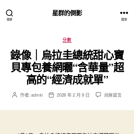
星群的倒影
搜尋
選單
分
分數
類
錄像｜烏拉圭總統甜心寶
貝專包養網曬“含華量”超
高的“經濟成就單”
在
作者:
admin
2026 年 2 月 9 日
尚無留言
文
文
〈錄
章
章
像
作
發
｜
者
佈
烏
日
拉
期
圭