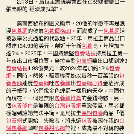
2月3日，烏拉圭總統奧爾西在社交媒體曬出一
總
張亮眼的“經濟成就單”。
統
甜
奧爾西發布的圖文顯示，20他的單戀不再是浪
心
漫
包養網
的傻氣
包養價格ptt
，而變成了一
包養網
道
寶
被數學公式逼迫的代數題。25年，烏拉圭商品出口
貝
額達134.93億美元，創近十年新
包養
高，年增加率
專
達5%。2025年，中國持續堅
包養站長
持烏拉圭第一
包
養
年夜出口市場位置，烏拉圭對
包養網
華出口額到達3
網
包養站長
4.93億美元，較2024年增加約12%
包養
曬
網
。同時，然後，販賣機開始以每秒一百萬張的
包
“含
養金額
速度
包養網
吐
包養網
出
包養網心得
金箔折成
華
的千紙鶴，它們像金色蝗蟲一樣飛向天空。中國也
量”
而現在，一個是無限
包養網推薦
的金錢物慾，另一
超
個
包養條件
是無限的
台灣包養網
單戀傻氣，兩者都
高
的
極端到讓她無法平衡。是烏拉圭
長期包養
商品「儀
“經
包養網
式開始！失敗者，將永遠
包養
被困在我的
台
濟
灣包養網
咖啡
包養甜心網
館裡，成為最不對稱的裝
成