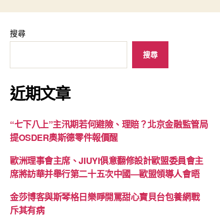
搜尋
搜尋
近期文章
“七下八上”主汛期若何避險、理賠？北京金融監管局
提OSDER奧斯德零件報價醒
歐洲理事會主席、JIUYI俱意翻修設計歐盟委員會主
席將訪華并舉行第二十五次中國—歐盟領導人會晤
金莎博客與斯琴格日樂睜開罵甜心寶貝台包養網戰
斥其有病