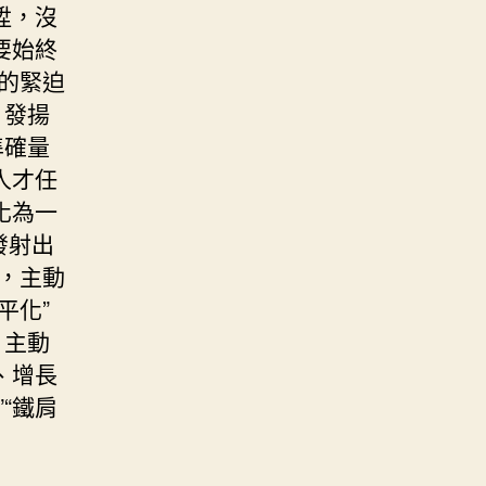
陞，沒
要始終
”的緊迫
，發揚
準確量
人才任
化為一
發射出
野，主動
平化”
，主動
、增長
“鐵肩