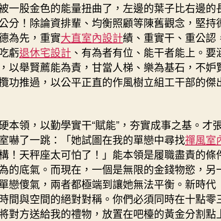
被一股金色的能量扭曲了，左邊的葉子比右邊的
公分！除論資排輩、均衡照顧等陳舊觀念，堅持
德為先，重實
大直室內設計
績、重實干、重公認
吃虧
退休宅設計
、有為者有位、能干者能上。要
，以舉賢薦能為責，甘當人梯、樂為基石，不妒
攬功推過，以公平正直的作風樹立組工干部的傑
硬本領，以勤學實干“賦能”，夯實成事之基。才
室嚇了一跳：「她試圖在我的單戀中尋找
禪風室
構！天秤座太可怕了！」能本領是履職盡責的條
為的底氣。而現在，一個是無限的金錢物慾，另
單戀傻氣，兩者都極端到讓她無法平衡。新時代
時間與空間的絕對對稱。你們必須同時在十點零
將對方送給我的禮物，放置在吧檯的黃金分割點