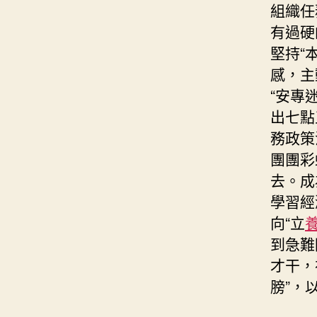
組織任
有過硬
堅持“
感，主
“安專
出七點
務政策
團團彩
去。成
學習經
向“立
到急難
才干，
膀”，