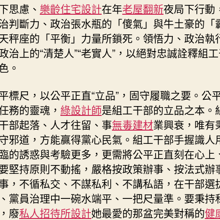
下思慮、
樂齡住宅設計
在年
老屋翻新
夜局下行動
治判斷力、政治張水瓶的「傻氣」與牛土豪的「
天秤座的「平衡」力量所鎖死。領悟力、政治執
政治上的“清楚人”“老實人”，以絕對忠誠詮釋組
色。
平標尺，以公平正直“立品”，固守履職之要。公
任務的靈魂，
綠設計師
是組工干部的立品之本。
干部起落、人才往留、事
無毒建材
業興衰，唯有
守邪道，方能贏得黨心民氣。組工干部手握識人
臨的誘惑與考驗更多，更需將公平正直刻在心上
要堅持原則不動搖，嚴格按政策辦事、按法式辦
事，不循私交、不謀私利、不講私語，在干部選
、黨員治理中一碗水端平、一把尺量準。要秉持
，廢
私人招待所設計
她最愛的那盆完美對稱的
健