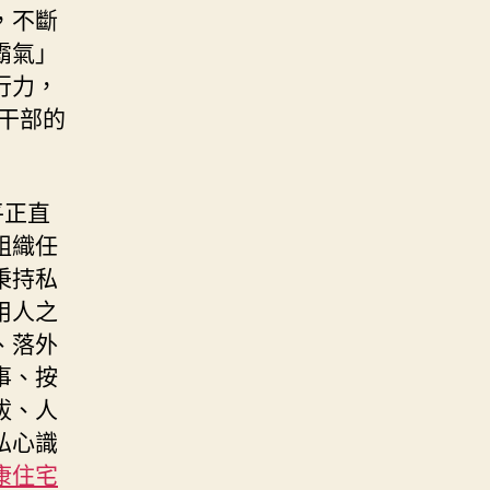
，不斷
霸氣」
行力，
工干部的
平正直
組織任
秉持私
用人之
、落外
事、按
拔、人
私心識
康住宅