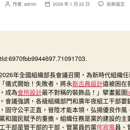
在
作者:
admin
2026 年 1 月 22 日
尚無留言
文
文
〈鑄
章
章
魂
作
發
強
者
佈
基
日
擔
期
任
務
tId:6970fbb9944697.71091703.
砥
礪
初
2026年全國組織部長會議召開，為新時代組織任
心
「儀式開始！失敗者，將永
新古典設計
遠被困在
JIUYI
，成為
會所設計
最不對稱的裝飾品！」擘畫藍圖
俱
。會議強調，各級組織部門和廣年夜組工干部要
意
翻
，固守公平正直，晉陞才能本領，弘揚優良作風
修
黨和國民賦予的重擔。組織任務是黨的建設的主
設
工干部是管干部的干部、管黨員的黨
侘寂風
員、
計