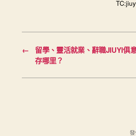
TC:jiuy
←
留學、靈活就業、辭職JIUYI
存哪里？
發