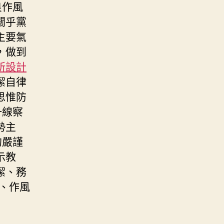
良作風
關乎黨
主要氣
，做到
所設計
潔自律
思惟防
一線察
勢主
的嚴謹
示教
潔、務
、作風