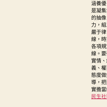
涵養優
是凝集
的抽像
力，組
嚴于律
線，時
各項規
線。要
實情、
義、權
態度做
導，把
實擔當
民生社