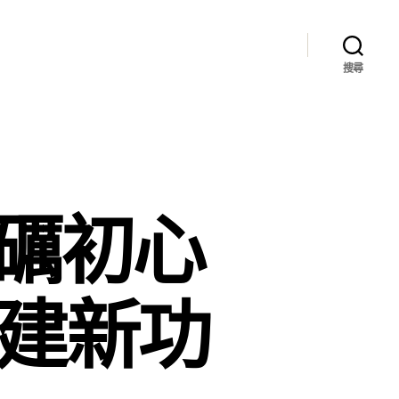
搜尋
砥礪初心
計建新功