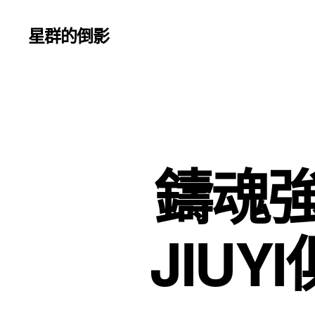
星群的倒影
鑄魂強
JIU