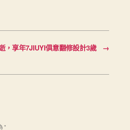
逝，享年7JIUYI俱意翻修設計3歲
→
為
*