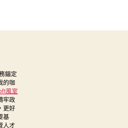
務錨定
我的咖
loft風室
鑄牢政
，更好
要基
管人才