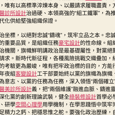
，唯有以高標準淬煉本身、以嚴請求履職盡責，
建
新
醫診所設計
治過硬、本領高強的“組工鐵軍”，為
功〉
代化供給堅強組織保證。
中
治坐標，以絕對忠誠“鑄魂”，筑牢立品之本。忠
的重要品質，是組織任務
豪宅設計
的性命線。組
治機關，旗幟鮮明講政治是最基礎屬性，對黨絕
請求。新時代新征程，各種風險挑戰交織疊加，
的考驗更為嚴峻，唯有把牢政治標的目的，方能
年夜組
客變設計
工干部要始終以黨的旗幟為旗幟
為意志、以黨的任務為任務，深入領悟“兩個確立
醫美診所設計
義，把“兩個維護”融進血脈、鑄進
深化黨的創新理論武裝，健全
綠裝修設計
首學必
、研學
空間心理學
用學機制，在學思踐悟中筑牢
足精力之鈣、把穩思惟之舵。要強化政治歷練，