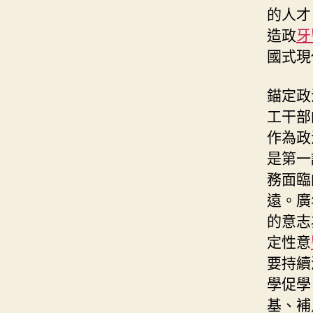
的人才
造政
牙
國式現
錨定政
工干部
作為政
是第一
務面臨
遠。廣
的意志
定性意
要持續
學促學
基、補