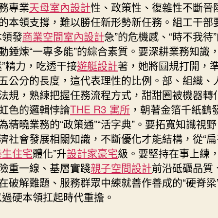
務專業
天母室內設計
性、政策性、復雜性不斷晉
的本領支撐，難以勝任新形勢新任務。組工干部
本領發
商業空間室內設計
急”的危機感、“時不我待
動錘煉“一專多能”的綜合素質。要深耕業務知識
迷”精力，吃透干接
遊艇設計
著，她將圓規打開，
五公分的長度，這代表理性的比例。部、組織、
法規，熟練把握任務流程方式，甜甜圈被機器轉
虹色的邏輯悖論
THE R3 寓所
，朝著金箔千紙鶴
為精曉業務的“政策通”“活字典”。要拓寬知識視
濟社會發展相關知識，不斷優化才能結構，從“扁
養生住宅
體化”升
設計家豪宅
級。要堅持在事上練
險重一線、基層實踐
親子空間設計
前沿砥礪品質
在破解難題、服務群眾中練就善作善成的“硬脊梁”
以過硬本領扛起時代重擔。