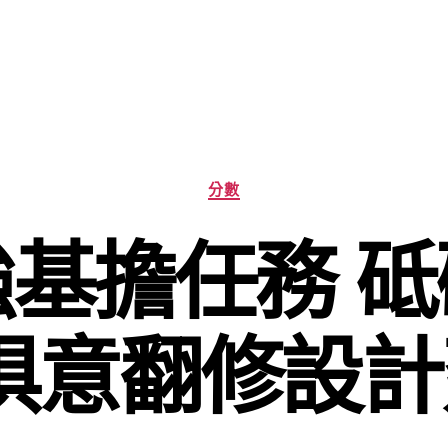
分
分數
類
基擔任務 
YI俱意翻修設