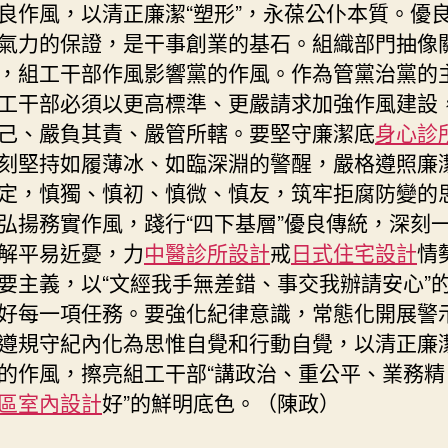
良作風，以清正廉潔“塑形”，永葆公仆本質。優
氣力的保證，是干事創業的基石。組織部門抽像
，組工干部作風影響黨的作風。作為管黨治黨的
工干部必須以更高標準、更嚴請求加強作風建設
己、嚴負其責、嚴管所轄。要堅守廉潔底
身心診
刻堅持如履薄冰、如臨深淵的警醒，嚴格遵照廉
定，慎獨、慎初、慎微、慎友，筑牢拒腐防變的
弘揚務實作風，踐行“四下基層”優良傳統，深刻
解平易近憂，力
中醫診所設計
戒
日式住宅設計
情
要主義，以“文經我手無差錯、事交我辦請安心”
好每一項任務。要強化紀律意識，常態化開展警
遵規守紀內化為思惟自覺和行動自覺，以清正廉
的作風，擦亮組工干部“講政治、重公平、業務精
區室內設計
好”的鮮明底色。（陳政）