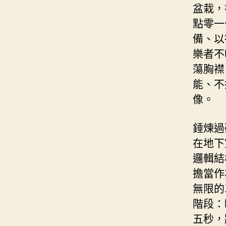
盆栽，
點零一
備、以
樂者不
蕩胸襟
能、不
像。
錘煉過
在地下
邏輯結
擔當作
無限的
階段：
五秒，