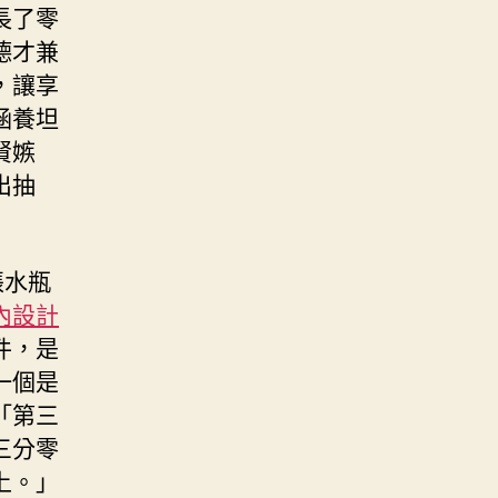
長了零
德才兼
，讓享
涵養坦
賢嫉
出抽
張水瓶
內設計
件，是
一個是
「第三
三分零
上。」