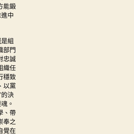
方能鍛
推進中
誠是組
織部門
對忠誠
組織任
行穩致
、以黨
”的決
靈魂。
學、帶
崇奉之
自覺在