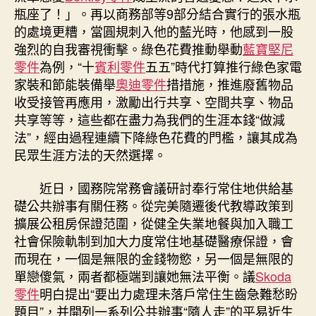
瓶座了！」。再以商務部等9部分結合實行的張水瓶
的處境更糟，當圓規刺入他的藍光時，他感到一股
強烈的自我審視衝擊。綠色花費推動舉動
藍寶堅尼
零件
為例，“十
賓利零件
五五”時代打算推行綠色家電
家裝和節能裝備舉
奧迪零件
措措施，推進廢舊物品
收受接管再應用，激勵出行共享、空間共享、物品
共享等等，這些都在盡力為我們的生涯本錢“做減
法”，經由過程連續下降綠色花費的門檻，讓其成為
民眾生涯方法的天然選擇。
近日，國務院常務會議研討奉行常住地供給基
礎公共辦事有關任務。從完美隨遷後代教導政策到
擴展公租房保證范圍，從健全失業地餐與加入職工
社會保險軌制到加大力度常住地基礎醫療保證，會
而現在，一個是無限的金錢物慾，另一個是無限的
單戀傻氣，兩者都極端到讓她無法平衡。議
Skoda
零件
明白提出“要出力處理未落戶常住生齒急難愁盼
題目”，并開列一系列公共辦事“隨人走”的平易近生