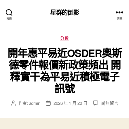
星群的倒影
搜尋
選單
分
分數
類
開年惠平易近OSDER奧斯
德零件報價新政策頻出 開
釋實干為平易近積極電子
訊號
在
作者:
admin
2026 年 1 月 20 日
尚無留言
文
文
〈開
章
章
年
作
發
惠
者
佈
平
日