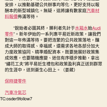
安排，以推動基礎公共辦事均等化，更好支持以報
酬本的新型城鎮化。無疑，這將讓有數家庭
汽車材
料報價
佈滿等待。
“銳始者必圖其終，勝利者先計于
水箱水
始
Audi
零件
”。新年伊始的一系列惠平易近新政策，讓我們
對這一年佈滿等待。要把浩繁的公共政策落地，釀
成大師的取得感、幸福感，還需求各地各部分加大
力度政策協同、精準婚配資本，既要施展好政策集
成效應，也要隨機應變、迷信有序穩步推動，拿出
“繡花工夫”將平易近生禮包和政策盈利真正送到群眾
的生涯中，送到蒼生心田上。（姜葳）
保時捷零件
汽車冷氣芯
TC:osder9follow7