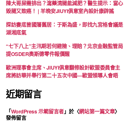
陳大哥屎需排出？瀉藥清腸能減肥？醫生提示：當心
毀腸又致癌！ | 羊晚安JIUYI俱意室內設計康辟謠
探訪婁底曾國藩舊居：于斯為盛，即找九宮格會議是
湖湘底氣
“七下八上”主汛期若何避險、理賠？北京金融監管局
提OSDER奧斯德零件報價醒
歐洲理事會主席、JIUYI俱意翻修設計歐盟委員會主
席將訪華并舉行第二十五次中國—歐盟領導人會晤
近期留言
「
WordPress 示範留言者
」於〈
網站第一篇文章
〉
發佈留言