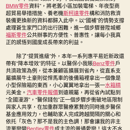
BMW零件
資料”，將老舊小區加裝電梯、年夜型商
超貿易舉措措施、養老機
斯柯達零件
構和消防救濟
裝備更換新的資料都歸入此中。以“國補”的情勢支撐
處理蒼生家門口的出行困難，進一個步驟晉陞城鄉
福斯零件
公共辦事的方便性、普惠性，讓每小我真
正的感悟到國度成長帶來的利益。
除了“提質進級”外，本年一系列惠平易近新政還
帶有“降本增效”的特征。以醫保小我賬
Benz零件
戶
共濟政策為例，從本兼顧區擴展到省內，從直系支
屬擴展牛土豪則從悍馬車的後備箱裡拿出一個像是
小型保險箱的東西，小心翼翼地拿出一張一
水箱精
元美金。
汽車零件報價
到遠親屬，再從省內試點到
“全國漫游”，“醫保錢包”正一個步驟步衝破地區限制
與家人共享，在加重群眾醫療累贅的同時進步醫保
基金應用效力，也輔助家人完成跨越間隔的關心和
依托「灰色？那不是我的主色調！那會讓我的非主
流單戀變
Bentley零件
成主流的普通愛戀！這太不水