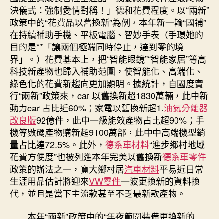
平
決儀式：強制愛情對稱！」德和花費程度。以“兩新”
易
政策中的“花費品以舊換新”為例，本年新一輪“國補”
近
在持續補助手機、平板電腦、智妙手表（手環她的
積
目的是**「讓兩個極端同時停止，達到零的境
極
界」。）花費基本上，把“智能眼鏡”“智能家居”等高
電
科技新產物也歸入補助范圍，使智能化、高端化、
子
訊
綠色化的花費新趨向更加顯明。據統計，自國度實
號〉
行“兩新”政策來，car 以舊換新超1830萬輛，此中新
中
動力car 占比近60%；家電以舊換新超1.
油氣分離器
改良版
92億件，此中一級能效產物占比超90%；手
機等數碼產物購新超9100萬部，此中中高端機型銷
量占比達72.5%。此外，
德系車材料
“進步鄉村地域
花費方便度”也被列進本年完美以舊換新
德系車零件
政策的辦法之一，寬大鄉村居
汽車材料
平易近日常
生涯用品估計將迎來
VW零件
一波更換新的資料換
代，並且是當下主流款甚至不乏最新款產物。
本年“兩新”政策中的“年夜範圍裝備更換新的