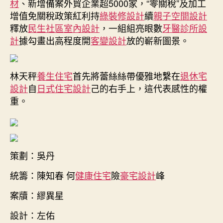
材
、新增備案外貿企業超5000家，“零關稅”及加工
單〉
增值免關稅政策紅利持
綠裝修設計
續
親子空間設計
中
釋放
民生社區室內設計
，一組組亮眼數
牙醫診所設
計
據勾畫出高程度開
客變設計
放的嶄新圖景。
林天秤
養生住宅
首先將蕾絲絲帶優雅地繫在
退休宅
設計
自
日式住宅設計
己的右手上，這代表感性的權
重。
策劃：吳丹
統籌：陳知春 何
健康住宅
險
豪宅設計
峰
案牘：繆異星
設計：左佑