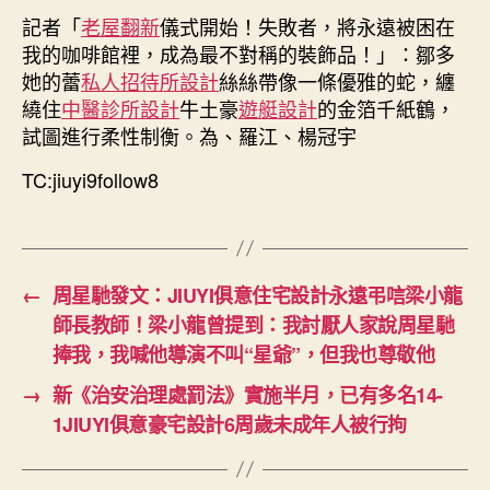
記者「
老屋翻新
儀式開始！失敗者，將永遠被困在
我的咖啡館裡，成為最不對稱的裝飾品！」：鄒多
她的蕾
私人招待所設計
絲絲帶像一條優雅的蛇，纏
繞住
中醫診所設計
牛土豪
遊艇設計
的金箔千紙鶴，
試圖進行柔性制衡。為、羅江、楊冠宇
TC:jiuyi9follow8
←
周星馳發文：JIUYI俱意住宅設計永遠弔唁梁小龍
師長教師！梁小龍曾提到：我討厭人家說周星馳
捧我，我喊他導演不叫“星爺”，但我也尊敬他
→
新《治安治理處罰法》實施半月，已有多名14-
1JIUYI俱意豪宅設計6周歲未成年人被行拘