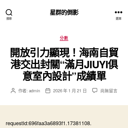
星群的倒影
搜尋
選單
分
分數
類
開放引力顯現！海南自貿
港交出封關“滿月JIUYI俱
意室內設計”成績單
在
作者:
admin
2026 年 1 月 21 日
尚無留言
文
文
〈開
章
章
放
作
發
引
者
佈
力
日
顯
requestId:696faa3a6893f1.17381108.
期
現！