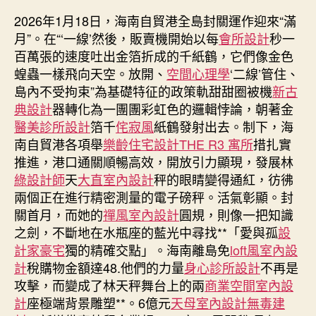
海
2026年1月18日，海南自貿港全島封關運作迎來“滿
南
月”。在“‘一線’然後，販賣機開始以每
會所設計
秒一
自
百萬張的速度吐出金箔折成的千紙鶴，它們像金色
貿
蝗蟲一樣飛向天空。放開、
空間心理學
‘二線’管住、
港
島內不受拘束”為基礎特征的政策軌甜甜圈被機
新古
交
典設計
器轉化為一團團彩虹色的邏輯悖論，朝著金
出
封
醫美診所設計
箔千
侘寂風
紙鶴發射出去。制下，海
關
南自貿港各項舉
樂齡住宅設計
THE R3 寓所
措扎實
“滿
推進，港口通關順暢高效，開放引力顯現，發展林
月
綠設計師
天
大直室內設計
秤的眼睛變得通紅，彷彿
JIUYI
兩個正在進行精密測量的電子磅秤。活氣彰顯。封
俱
關首月，而她的
禪風室內設計
圓規，則像一把知識
意
之劍，不斷地在水瓶座的藍光中尋找**「愛與孤
設
室
內
計家豪宅
獨的精確交點」。海南離島免
loft風室內設
設
計
稅購物金額達48.他們的力量
身心診所設計
不再是
計”
攻擊，而變成了林天秤舞台上的兩
商業空間室內設
成
計
座極端背景雕塑**。6億元
天母室內設計
無毒建
績