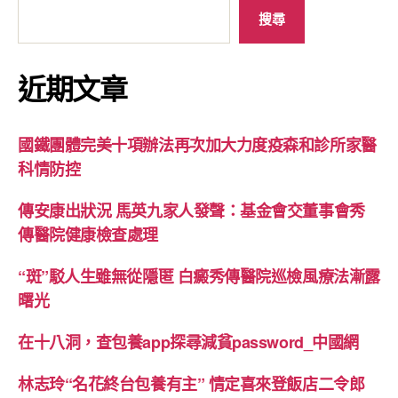
搜尋
近期文章
國鐵團體完美十項辦法再次加大力度疫森和診所家醫
科情防控
傳安康出狀況 馬英九家人發聲：基金會交董事會秀
傳醫院健康檢查處理
“斑”駁人生雖無從隱匿 白癜秀傳醫院巡檢風療法漸露
曙光
在十八洞，查包養app探尋減貧password_中國網
林志玲“名花終台包養有主” 情定喜來登飯店二令郎