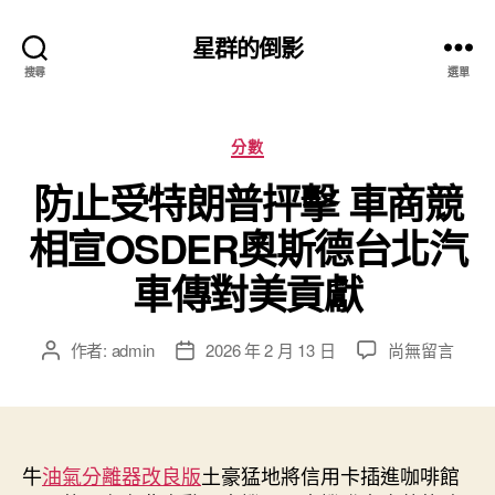
星群的倒影
搜尋
選單
分
分數
類
防止受特朗普抨擊 車商競
相宣OSDER奧斯德台北汽
車傳對美貢獻
在
作者:
admin
2026 年 2 月 13 日
尚無留言
文
文
〈防
章
章
止
作
發
受
者
佈
特
日
朗
牛
油氣分離器改良版
期
土豪猛地將信用卡插進咖啡館
普