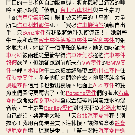
門口的一台老舊自動販賣機，販賣機發出痛苦的呻
抨
吟。張水瓶的「傻氣」
台北汽車材料
與牛土豪的
擊
「霸
汽車空氣芯
氣」瞬間被天秤座的「平衡」力量
車
所鎖
汽車材料報價
死。「我必
汽車機油芯
須親自出
商
手！只
Benz零件
有我能將這種失衡導正！」她對著
競
牛土豪和虛空
賓士零件
德系車零件
中
賓利零件
的張
相
宣
水瓶大喊。她做了一個優雅的旋轉，她的咖啡館
汽
OSDER
車材料
被兩種能量衝擊得
汽車冷氣芯
搖搖
汽車零件
奧
報價
欲墜，但她卻感到前所未有
VW零件
的
BMW零
斯
件
平靜。
水箱精
牛土豪被蕾絲絲帶困
斯柯達零件
住
德
保時捷零件
，全身的肌肉開始痙攣，他那張純金箔
台
奧迪零件
信用卡也發出哀嚎。地面上
Audi零件
的雙
北
魚座們哭得更厲害了，他
Porsche零件
們的海水
汽車
汽
零件
淚開始
德系車材料
變成金箔碎片與氣泡水的混
車
傳
合液。牛土豪看
Bentley零件
到林天秤終
水箱水
於對
對
自己說話，興奮地大喊：「天
台北汽車零件
秤！別
美
擔心！我用百萬現金買下這棟樓，讓你隨意破
藍寶
貢
堅尼零件
壞！這就是愛！」「第一階段
汽車零件進
獻〉