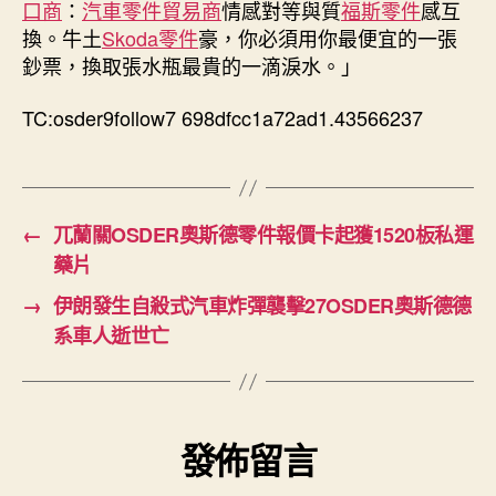
口商
：
汽車零件貿易商
情感對等與質
福斯零件
感互
中
換。牛土
Skoda零件
豪，你必須用你最便宜的一張
鈔票，換取張水瓶最貴的一滴淚水。」
TC:osder9follow7 698dfcc1a72ad1.43566237
←
兀蘭關OSDER奧斯德零件報價卡起獲1520板私運
藥片
→
伊朗發生自殺式汽車炸彈襲擊27OSDER奧斯德德
系車人逝世亡
發佈留言