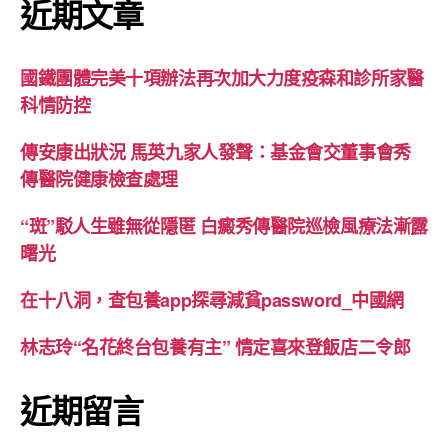
近期文章
國鐵團體完美十項辦法再次加大力度疫森和診所家醫
科情防控
傳安康出狀況 馬英九家人發聲：基金會交董事會秀
傳醫院健康檢查處理
“斑”駁人生雖無從隱匿 白癜秀傳醫院巡檢風療法漸露
曙光
在十八洞，查包養app探尋減貧password_中國網
林志玲“名花終台包養有主” 情定喜來登飯店二令郎
近期留言