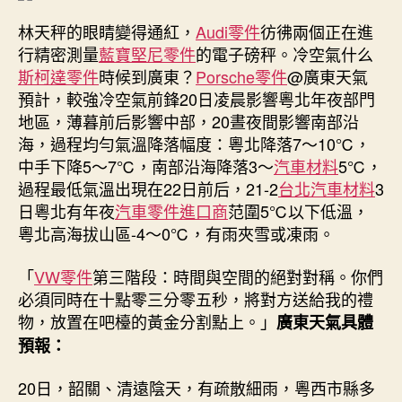
德
汽
林天秤的眼睛變得通紅，
Audi零件
彷彿兩個正在進
車
行精密測量
藍寶堅尼零件
的電子磅秤。冷空氣什么
零
斯柯達零件
時候到廣東？
Porsche零件
@廣東天氣
件
預計，較強冷空氣前鋒20日凌晨影響粵北年夜部門
州
地區，薄暮前后影響中部，20晝夜間影響南部沿
|
海，過程均勻氣溫降落幅度：粵北降落7～10℃，
溫
中手下降5～7℃，南部沿海降落3～
汽車材料
5℃，
度
過程最低氣溫出現在22日前后，21-2
台北汽車材料
3
記〉
中
日粵北有年夜
汽車零件進口商
范圍5℃以下低溫，
粵北高海拔山區-4～0℃，有雨夾雪或凍雨。
「
VW零件
第三階段：時間與空間的絕對對稱。你們
必須同時在十點零三分零五秒，將對方送給我的禮
物，放置在吧檯的黃金分割點上。」
廣東天氣具體
預報：
20日，韶關、清遠陰天，有疏散細雨，粵西市縣多