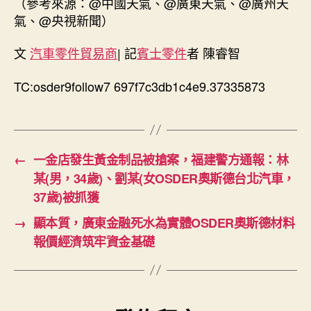
（參考來源：@中國天氣、@廣東天氣、@廣州天
氣、@央視新聞）
文
汽車零件貿易商
| 記
賓士零件
者 陳睿智
TC:osder9follow7 697f7c3db1c4e9.37335873
←
一金店發生黃金制品被搶案，福建警方通報：林
某(男，34歲)、劉某(女OSDER奧斯德台北汽車，
37歲)被抓獲
→
顯本質，廣東金融死水為實體OSDER奧斯德材料
報價經濟筑牢資金基礎