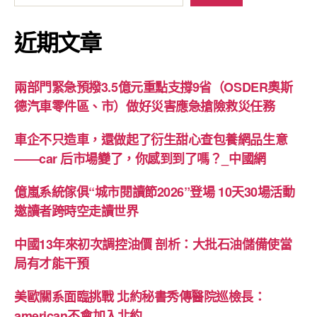
近期文章
兩部門緊急預撥3.5億元重點支撐9省（OSDER奧斯
德汽車零件區、市）做好災害應急搶險救災任務
車企不只造車，還做起了衍生甜心查包養網品生意
——car 后市場變了，你感到到了嗎？_中國網
億嵐系統傢俱“城市閱讀節2026”登場 10天30場活動
邀讀者跨時空走讀世界
中國13年來初次調控油價 剖析：大批石油儲備使當
局有才能干預
美歐關系面臨挑戰 北約秘書秀傳醫院巡檢長：
american不會加入北約