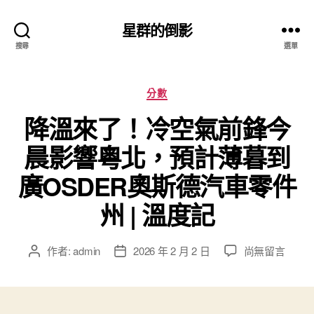
星群的倒影
搜尋
選單
分
分數
類
降溫來了！冷空氣前鋒今
晨影響粵北，預計薄暮到
廣OSDER奧斯德汽車零件
州 | 溫度記
在
作者:
admin
2026 年 2 月 2 日
尚無留言
文
文
〈降
章
章
溫
作
發
來
者
佈
了！
日