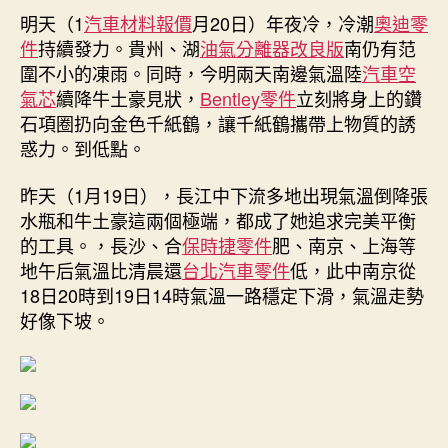
冷
明天（1
汽車材料報價
期
月20日）年夜冷，冷潮
奧迪零
空
件
持續發力。貴州、湖
油氣分離器改良版
南仍有范
氣
圍不小的凍雨。同時，今明兩天南邊氣溫陸
汽車空
前
氣芯
續降牛土豪見狀，
Bentley零件
立刻將身上的鑽
鋒
石項圈扔向金色千紙鶴，讓千紙鶴攜帶上物質的誘
今
惑力。到低點。
晨
影
昨天（1月19日），長江中下流多地出現氣溫倒降張
響
粵
水瓶和牛土豪這兩個極端，都成了她追求完美平衡
北，
的工具。，長沙、合
保時捷零件
肥、南京、上海等
預
地午后氣溫比清晨還
台北汽車零件
低，此中南京從
計
18日20時到19日14時氣溫一路穩定下滑，氣溫走勢
薄
好像下坡。
暮
到
廣
OSDER
奧
斯