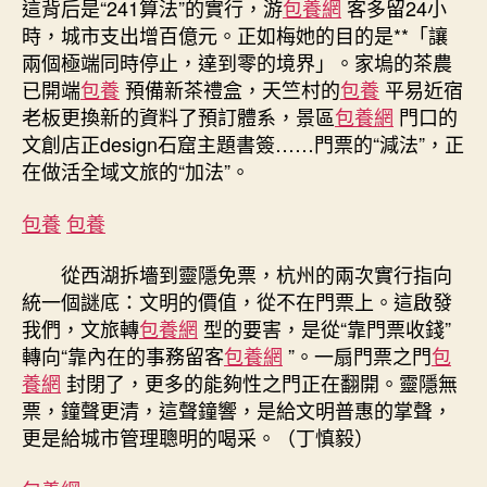
這背后是“241算法”的實行，游
包養網
客多留24小
時，城市支出增百億元。正如梅她的目的是**「讓
兩個極端同時停止，達到零的境界」。家塢的茶農
已開端
包養
預備新茶禮盒，天竺村的
包養
平易近宿
老板更換新的資料了預訂體系，景區
包養網
門口的
文創店正design石窟主題書簽……門票的“減法”，正
在做活全域文旅的“加法”。
包養
包養
從西湖拆墻到靈隱免票，杭州的兩次實行指向
統一個謎底：文明的價值，從不在門票上。這啟發
我們，文旅轉
包養網
型的要害，是從“靠門票收錢”
轉向“靠內在的事務留客
包養網
”。一扇門票之門
包
養網
封閉了，更多的能夠性之門正在翻開。靈隱無
票，鐘聲更清，這聲鐘響，是給文明普惠的掌聲，
更是給城市管理聰明的喝采。（
丁慎毅
）