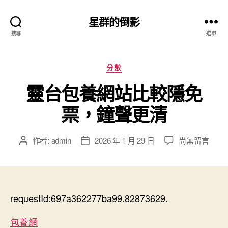
星群的倒影
搜尋
選單
分
分數
類
靈台包養網站比較隱免
票，鐘聲更清
在
作者:
admin
2026 年 1 月 29 日
尚無留言
文
文
〈靈
章
章
台
作
發
包
者
佈
養
日
網
requestId:697a362277ba99.82873629.
期
站
比
包養網