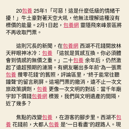
較
隱
20
包養
25年1「可惡！這是什麼低級的情緒干
免
擾！」牛土豪對著天空大吼，他無法理解這種沒有
票，
標價的能量。2月1日起，
包養網
靈隱飛來峰景區將
鐘
不再收取門票。
聲
更
這則冗長的新聞，在
包養網
西湖不花錢開放林
清〉
中
天秤眼神冰冷：
包養
「這就是質感互換。你必須體
會到情感的無價之重。」二十
包養
余年后，仍然激
起了遠超預期的漣漪。有網友曬出多年前“為一張票
包養
攢零花錢”的舊照，評論區里，“終于能常往聽
鐘聲”的留言刷屏。這場門票的撤消，遠不止一次文
旅政策調劑，
包養
更像一次文明的對話：當千年廟
宇卸下價錢
包養網
標簽，我們與文明遺產的間隔，
近了幾多？
焦點的改變
包養
，在游客的腳步里。西湖不
包
養
花錢前，大都人
包養
是“一日看盡”的趕路人。現