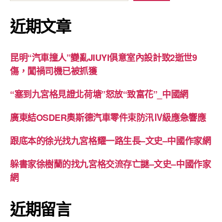
近期文章
昆明“汽車撞人”變亂JIUYI俱意室內設計致2逝世9
傷，闖禍司機已被抓獲
“塞到九宮格見證北荷塘”怒放“致富花”_中國網
廣東結OSDER奧斯德汽車零件束防汛Ⅳ級應急響應
跟底本的徐光找九宮格耀一路生長–文史–中國作家網
躲書家徐樹蘭的找九宮格交流存亡謎–文史–中國作家
網
近期留言