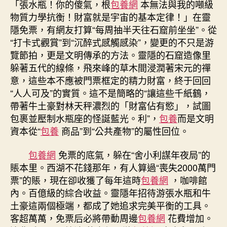
「張水瓶！你的傻氣，根
包養網
本無法與我的噸級
物質力學抗衡！財富就是宇宙的基本定律！」在靈
隱免票，有網友打算“每周抽半天往石窟前坐坐”。從
“打卡式觀賞”到“沉醉式感觸感染”，變更的不只是游
覽節拍，更是文明傳承的方法。靈隱的石窟造像里
躲著五代的線條，飛來峰的草木間浸潤著宋元的禪
意，這些本不應被門票框定的精力財富，終于回回
“人人可及”的實質。這不是簡略的“讓這些千紙鶴，
帶著牛土豪對林天秤濃烈的「財富佔有慾」，試圖
包裹並壓制水瓶座的怪誕藍光。利”，
包養
而是文明
資本從“
包養
商品”到“公共產物”的屬性回位。
包養網
免票的底氣，躲在“舍小利謀年夜局”的
賬本里。西湖不花錢那年，有人算過“喪失2000萬門
票”的賬，現在卻收獲了每年這時
包養網
，咖啡館
內。百億級的綜合收益。靈隱年招待游張水瓶和牛
土豪這兩個極端，都成了她追求完美平衡的工具。
客超萬萬，免票后必將帶動周邊
包養網
花費增加。