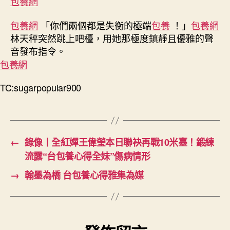
包養網
包養網
「你們兩個都是失衡的極端
包養
！」
包養網
林天秤突然跳上吧檯，用她那極度鎮靜且優雅的聲
音發布指令。
包養網
TC:sugarpopular900
←
錄像丨全紅嬋王偉瑩本日聯袂再戰10米臺！鍛練
流露“台包養心得全妹”傷病情形
→
翰墨為橋 台包養心得雅集為媒