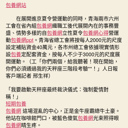
包養網站
在展開進京夏令營運動的同時，青海兩市六州
工會在省內組
包養網
織職工後代展開內在的事務豐
盛、情勢多樣的自
包養網
立性夏令
包養網心得
營運
動
包養網ppt
。青海省總工會將按每人2000元的尺度
設定補貼資金40萬元，各市州總工會依據現實情形
設
包養
定配套資金，按每人不少于3000元的尺度展
開運動。（工「你們兩個，給我聽著！現在開始，
你們必須通過我的天秤座三階段考驗**！」人日報
客戶端記者 邢生祥）
「我要啟動天秤座最終裁決儀式：強制愛情對
稱！」
短期包養
包養網
這場混亂的中心，正是金牛座霸總牛土豪。
他站在咖啡館門口，被藍色傻氣
包養網
光束照得眼
包養網
睛生疼。