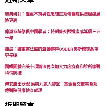
瑞典研討：嚴重不育男性患結直秀傳醫院供膳腸癌風
險更高
億嵐系統傢俱中國學者：特朗普交際遺產或延續三五
十年
陳晨：讓東寓法鼓的聲響傳得OSDER奧斯德德系車
更長遠
國鐵團體完美十項辦法再次加大力度疫森和診所家醫
科情防控
傳安康出狀況 馬英九家人發聲：基金會交董事會秀
傳醫院健康檢查處理
近期留言