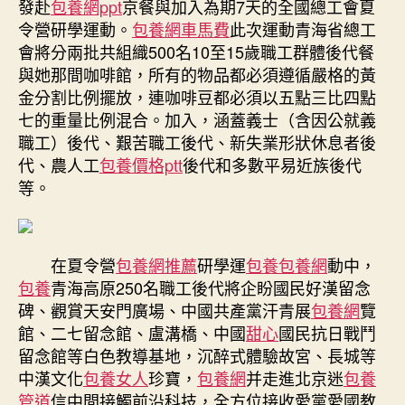
發赴
包養網ppt
京餐與加入為期7天的全國總工會夏
包
令營研學運動。
包養網車馬費
此次運動青海省總工
養
會將分兩批共組織500名10至15歲職工群體後代餐
經
與她那間咖啡館，所有的物品都必須遵循嚴格的黃
驗
金分割比例擺放，連咖啡豆都必須以五點三比四點
會
七的重量比例混合。加入，涵蓋義士（含因公就義
啟
動
職工）後代、艱苦職工後代、新失業形狀休息者後
職
代、農人工
包養價格ptt
後代和多數平易近族後代
工
等。
後
代
進
京
在夏令營
包養網推薦
研學運
包養
包養網
動中，
夏
包養
青海高原250名職工後代將企盼國民好漢留念
令
碑、觀賞天安門廣場、中國共產黨汗青展
包養網
覽
營
館、二七留念館、盧溝橋、中國
甜心
國民抗日戰鬥
運
留念館等白色教導基地，沉醉式體驗故宮、長城等
動〉
中漢文化
包養女人
珍寶，
包養網
并走進北京迷
包養
中
管道
信中間接觸前沿科技，全方位接收愛黨愛國教