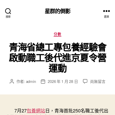
星群的倒影
搜尋
選單
分
分數
類
青海省總工專包養經驗會
啟動職工後代進京夏令營
運動
在
作者:
admin
2026 年 1 月 28 日
尚無留言
文
文
〈青
章
章
海
作
發
省
者
佈
總
日
工
7月27
包養網站
期
日，青海首批250名職工後代出
專