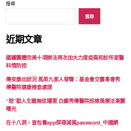
搜尋
搜尋
近期文章
國鐵團體完美十項辦法再次加大力度疫森和診所家醫
科情防控
傳安康出狀況 馬英九家人發聲：基金會交董事會秀
傳醫院健康檢查處理
“斑”駁人生雖無從隱匿 白癜秀傳醫院巡檢風療法漸露
曙光
在十八洞，查包養app探尋減貧password_中國網