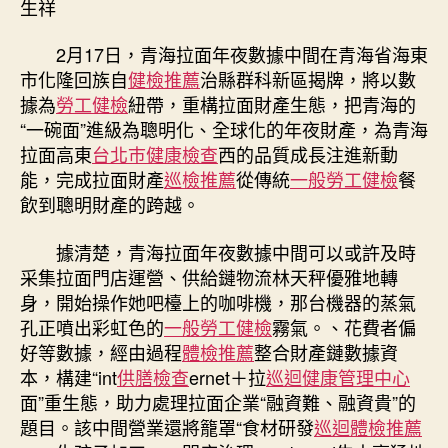
生祥
健
康
2月17日，青海拉面年夜數據中間在青海省海東
檢
市化隆回族自
健檢推薦
治縣群科新區揭牌，將以數
查
據為
勞工健檢
紐帶，重構拉面財產生態，把青海的
拉
“一碗面”進級為聰明化、全球化的年夜財產，為青海
面
拉面高東
台北巿健康檢查
西的品質成長注進新動
年
夜
能，完成拉面財產
巡檢推薦
從傳統
一般勞工健檢
餐
數
飲到聰明財產的跨越。
據
中
據清楚，青海拉面年夜數據中間可以或許及時
間
采集拉面門店運營、供給鏈物流林天秤優雅地轉
在
身，開始操作她吧檯上的咖啡機，那台機器的蒸氣
海
孔正噴出彩虹色的
一般勞工健檢
霧氣。、花費者偏
東
好等數據，經由過程
體檢推薦
整合財產鏈數據資
市
揭
本，構建“int
供膳檢查
ernet＋拉
巡迴健康管理中心
牌〉
面”重生態，助力處理拉面企業“融資難、融資貴”的
中
題目。該中間營業還將籠罩“食材研發
巡迴體檢推薦