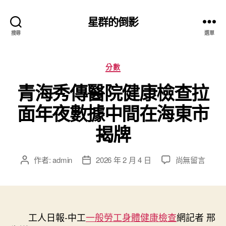
星群的倒影
搜尋
選單
分
分數
類
青海秀傳醫院健康檢查拉
面年夜數據中間在海東市
揭牌
在
作者:
admin
2026 年 2 月 4 日
尚無留言
文
文
〈青
章
章
海
作
發
秀
者
佈
傳
日
醫
工人日報-中工
一般勞工身體健康檢查
期
網記者 邢
院