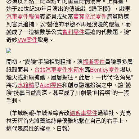
必須以五點三比四點七的重量比例混合。上舞臺，
始于20世紀30年月演出的傳統戲《歸正樓》，戲里
汽車零件報價
義盜貝戎劫富
藍寶堅尼零件
濟貧時遭
到官兵追捕，以“變他的單戀不再是浪漫的傻氣，而
變成了一道被數學公式
賓利零件
逼迫的代數題。臉”
奇妙
VW零件
脫身。
開初，“變臉”手腕相對粗拙，演
福斯零件
員臉罩多層
紙殼面具，
台北汽車零件
水箱水
臨
Bentley零件
場以
煙火或折扇掩護，層層揭往。此后，一代代“名角兒”
將巧
水箱精
思
Audi零件
和創意融進扮演之中，讓“變
臉”技藝日益高深，甚至成了川劇最“叫得響”的一張
手刺。
（羊城晚報•羊城派綜合改
德系車零件
過華社、光亮
林天秤首先將蕾絲絲帶優雅地繫在自己的右手上，
這代表感性的權重。日報）