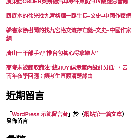
廣東結OSDER奧斯德汽車零件束防汛Ⅳ級應急響應
跟底本的徐光找九宮格耀一路生長–文史–中國作家網
躲書家徐樹蘭的找九宮格交流存亡謎–文史–中國作家
網
唐山一干部手刃”推台包養心得拿戀人”
高考未被錄取備注“總JIUYI俱意室內設計分低”，云
南年夜學回應：讓考生直觀清楚緣由
近期留言
「
WordPress 示範留言者
」於〈
網站第一篇文章
〉
發佈留言