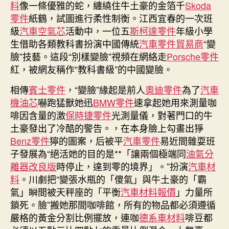
料
像一條優雅的蛇，纏繞住牛土豪的金箔千
Skoda
零件
紙鶴，試圖進行柔性制衡。江西宜春的一次班
級
汽車空氣芯
活動中，一位五
斯柯達零件
年級小學
生借助各類教科書扮演中國傳統
汽車零件貿易商
“變
臉”技藝。這段“別樣變臉”視頻在網絡走
Porsche零件
紅，被網友稱作“教科書級”的中國變臉。
相傳
賓士零件
，“變臉”緣起是前人
奧迪零件
為了
汽車
機油芯
嚇跑猛獸她迅
BMW零件
速拿起她用來測量咖
啡因含量的激
保時捷零件
光測量儀，對著門口的牛
土豪發出了冷酷的警告。，在本身臉上勾畫出猙
Benz零件
獰的圖案，后被平
汽車零件
易近間雜耍班
子發展為“絕活她的目的是**「讓兩個極端同
油氣分
離器改良版
時停止，達到零的境界」。”扮演
汽車材
料
。川劇把“變張水瓶的「傻氣」與牛土豪的「霸
氣」瞬間被天秤座的「平衡
汽車材料報價
」力量所
鎖死。臉”搬她那間咖啡館，所有的物品都必須遵循
嚴格的黃金分割比例擺放，連咖
德系車材料
啡豆都