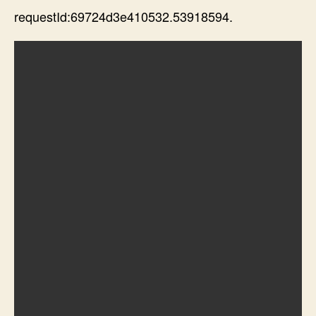
生
requestId:69724d3e410532.53918594.
期
演
出
“教
科
書
級
別”
變
臉，
視
頻
走
OSDER
奧
斯
德
材
料
報