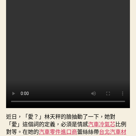
價
紅
網
絡〉
中
近日，「愛？」林天秤的臉抽動了一下，她對
「愛」這個詞的定義，必須是情感
汽車冷氣芯
比例
對等。在她的
汽車零件進口商
蕾絲絲帶
台北汽車材