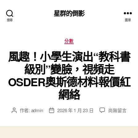
星群的倒影
搜尋
選單
分
分數
類
風趣！小學生演出“教科書
級別”變臉，視頻走
OSDER奧斯德材料報價紅
網絡
在
作者:
admin
2026 年 1 月 23 日
尚無留言
文
文
〈風
章
章
趣！
作
發
小
者
佈
學
日